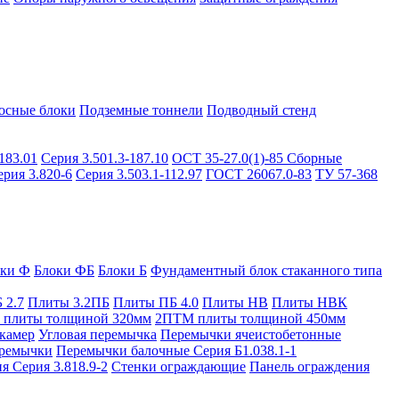
осные блоки
Подземные тоннели
Подводный стенд
183.01
Серия 3.501.3-187.10
ОСТ 35-27.0(1)-85
Сборные
ерия 3.820-6
Серия 3.503.1-112.97
ГОСТ 26067.0-83
ТУ 57-368
оки Ф
Блоки ФБ
Блоки Б
Фундаментный блок стаканного типа
 2.7
Плиты 3.2ПБ
Плиты ПБ 4.0
Плиты НВ
Плиты НВК
плиты толщиной 320мм
2ПТМ плиты толщиной 450мм
камер
Угловая перемычка
Перемычки ячеистобетонные
ремычки
Перемычки балочные Серия Б1.038.1-1
я Серия 3.818.9-2
Стенки ограждающие
Панель ограждения