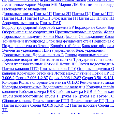
Лестничные марши
Марши МЛ
Марши ЛМ
Лестничная площа
Площадочные вкладыши
Дорожные плиты
Плиты 1П
Плиты 2П
Плиты ПД
Плиты 1ПТ
Плиты ИДП
Плиты ПЖСН
Блок плиты П
Плиты ДТ
Плиты П
Аэродромные плиты
Плиты ПАГ
Бордюр тротуарный
Бортовой камень БР
Бордюрные блоки
Бор
Оборонительные сооружения
Противотанковые надолбы
Желез
Дорожные ограждения
Блоки Нью-Джерси
Ограждающие блок
Тоннельный путепровод
Блок под фундамент стен
Подпорная с
Подпорная стена из бетона
Коробчатый блок
Блок контрфорса 
Элементы укрепления
Плита укрепления
Блок укрепления
Дорожные знаки
Дорожный знак Б
Опоры дорожных знаков
Дорожное покрытие
Тактильная плитка
Тротуарная плита шес
Лотки железобетонные
Лотки Л
Лотки ЛК
Лотки водоотводны
Плиты каналов ПТО
Плиты каналов ПТУ
Опорные подушки 
каналов
Кормушки бетонные
Лоток междупутный
Лотки ЛР
Л
3.006-2
Серия 3.006.1-2.87
Серия 3.006.1-2/82
Серия 3.501.9-181
Колодцы
Кольца опорные
Сегменты ОПКС
Ремонтные вставк
Колодцы водосточные
Водоприемные колодцы
Колодцы теле
колодцев
Рабочая камера КЛК
Рабочая камера КЛВ
Рабочая ка
Трубы железобетонные
Трубы Т
Трубы ТБ
Трубы ТВ
Трубы ТС
Сборные каналы
Плиты плоские ПТП
Плиты плоские ПТ
Плит
Плиты плоские Серия 02.019 КЖИ-12
Плиты плоские Серия 1.
ТП