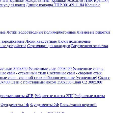
в ПП
Крышки колодцев ПВГ
Крышки колодцев ПВК
Крышки
онус для колец
Днище колодца ТПР 901-09.11.84
Кольца с
вые
Лотки водоотводные полимербетонные
Ливневые решетки
 аэродромные
Люки квадратные
Люки полимерные
ные устройства
Стремянки для колодцев
Внутренняя оснастка
ые сваи 350х350
Усиленные сваи 400х400
Усиленные сваи с
ные сваи - стаканный стык
Составные сваи - сварной стык
ные сваи - сварной стык вибропогружение (усиленные)
Сваи с
0х400
Сваи с приставным носом 350х350
Сваи С2 300х300
бристые плиты 4ПВ
Ребристые плиты 2ПГ
Ребристые плиты
Фундаменты 1Ф
Фундаменты 2Ф
Блок-стакан верхний