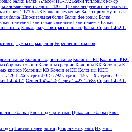
новые балки
Балки Альбом ПС-192
Балки тепловых камер
дкрановые балки Серия 1.426.1-8
Балка чердачного перекрытия
ки Серия 1.125 КЛ-3
Балка перемычная
Балка промежуточная
ная балка
Шпренгельная балка
Балки фризовые
Балка
алки тоннелей
Балки окаймляющие
Балки навеса
Балки
носкатная
Балки для узлов трасс каналов
Балки Серия 1.462.1-
ортовые
Тумба ограждения
Укрепление откосов
рехэтажные
Колонны одноэтажные
Колонны КР
Колонны ККС
ы сборных колонн
Колонны средние
Колонны КБ
Колонны КГ
вых кранов
Колонны КВ
Колонны КН
Колонны ККП
я 1.420.1-20с
Серия 3.015-3/92
Серия 1.420.1-19
Серия 3.015-
ия 1.424.1-5
Серия 1.424.1-6
Серия 1.423.1-5/88
Серия 1.423.1-
апетные блоки
Блок подкарнизный
Цокольные блоки
Блок
ородки
Панели перекрытия
Доборные изделия
Изделия