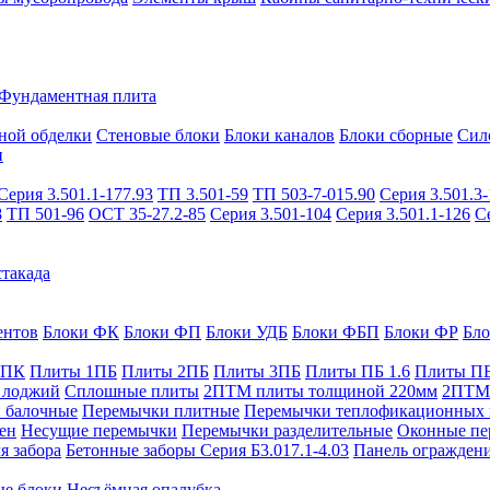
Фундаментная плита
ной обделки
Стеновые блоки
Блоки каналов
Блоки сборные
Сил
и
Серия 3.501.1-177.93
ТП 3.501-59
ТП 503-7-015.90
Серия 3.501.3-
8
ТП 501-96
ОСТ 35-27.2-85
Серия 3.501-104
Серия 3.501.1-126
С
такада
ентов
Блоки ФК
Блоки ФП
Блоки УДБ
Блоки ФБП
Блоки ФР
Бл
1ПК
Плиты 1ПБ
Плиты 2ПБ
Плиты 3ПБ
Плиты ПБ 1.6
Плиты ПБ
 лоджий
Сплошные плиты
2ПТМ плиты толщиной 220мм
2ПТМ 
 балочные
Перемычки плитные
Перемычки теплофикационных 
ен
Несущие перемычки
Перемычки разделительные
Оконные пе
я забора
Бетонные заборы Серия Б3.017.1-4.03
Панель ограждени
ые блоки
Несъёмная опалубка