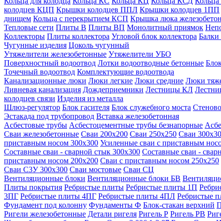
Кольца для колодца
Кольца КС
Кольца КЦ
Кольца КСД
Кольца
колодцев КЦП
Крышки колодцев ППЛ
Крышки колодцев 1ПП
днищем
Кольца с перекрытием КСП
Крышка люка железобето
Тепловые сети
Плиты В
Плиты ВП
Монолитный приямок
Неп
Коллекторы
Плиты коллектора
Угловой блок коллектора
Балки
Чугунные изделия
Цоколь чугунный
Утяжелители железобетонные
Утяжелители УБО
Поверхностный водоотвод
Лотки водоотводные бетонные
Блок
Точечный водоотвод
Комплектующие водоотвода
Канализационные люки
Люки легкие
Люки средние
Люки тяж
Ливневая канализация
Дождеприемники
Лестницы КЛ
Лестни
колодцев связи
Изделия из металла
Шлюз-регулятор
Блок гасителя
Блок служебного моста
Стеново
Эстакада под трубопровод
Вставка железобетонная
Асбестовые трубы
Асбестоцементные трубы безнапорные
Асбе
Сваи железобетонные
Сваи 200х200
Сваи 250х250
Сваи 300х3
приставным носом 300х300
Усиленные сваи с приставным нос
Составные сваи - сварной стык 300х300
Составные сваи - свар
приставным носом 200х200
Сваи с приставным носом 250х250
Сваи С3У 300х300
Сваи мостовые
Сваи СЦ
Вентиляционные блоки
Вентиляционные блоки БВ
Вентиляци
Плиты покрытия
Ребристые плиты
Ребристые плиты 1П
Ребри
3ПГ
Ребристые плиты 4ПГ
Ребристые плиты 4ПЛ
Ребристые 
Фундамент под колонну
Фундаменты Ф
Блок-стакан верхний
П
Ригели железобетонные
Детали ригеля
Ригель Р
Ригель РВ
Риг