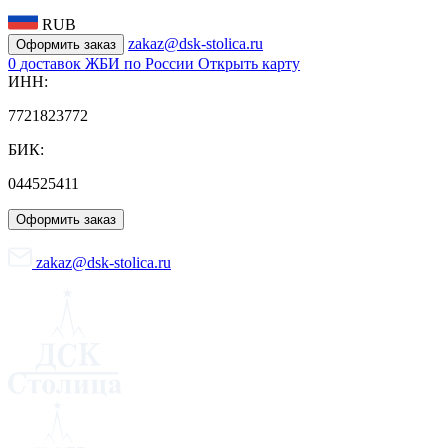
RUB
zakaz@dsk-stolica.ru
Оформить заказ
0
доставок ЖБИ по России
Открыть карту
ИНН:
7721823772
БИК:
044525411
Оформить заказ
zakaz@dsk-stolica.ru