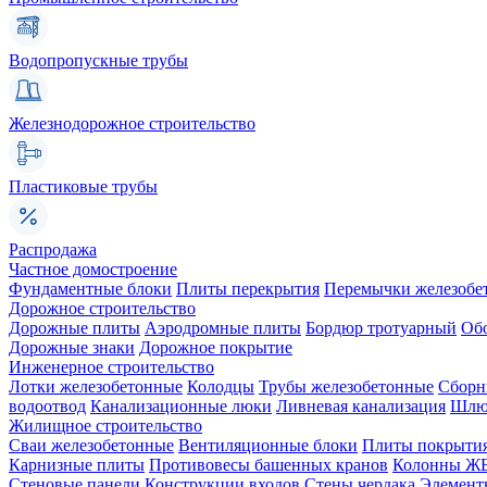
Водопропускные трубы
Железнодорожное строительство
Пластиковые трубы
Распродажа
Частное домостроение
Фундаментные блоки
Плиты перекрытия
Перемычки железобе
Дорожное строительство
Дорожные плиты
Аэродромные плиты
Бордюр тротуарный
Об
Дорожные знаки
Дорожное покрытие
Инженерное строительство
Лотки железобетонные
Колодцы
Трубы железобетонные
Сборн
водоотвод
Канализационные люки
Ливневая канализация
Шлюз
Жилищное строительство
Сваи железобетонные
Вентиляционные блоки
Плиты покрыти
Карнизные плиты
Противовесы башенных кранов
Колонны Ж
Стеновые панели
Конструкции входов
Стены чердака
Элемент