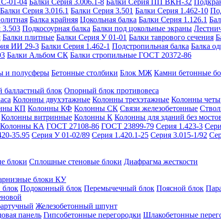
ИС-01-04
Балки Серия 3.006.1-8
Балки Серия ПП ВКН-32
Подкра
Балки Серия 3.016.1
Балки Серия 3.501
Балки Серия 1.462-10
По
нолитная
Балка крайняя
Цокольная балка
Балки Серия 1.126.1
Бал
 3.503
Подкосоурная балка
Балки под цокольные экраны
Лестнич
я
Балки плитные
Балки Серия У 01-01
Балки таврового сечения
Б
рия ИИ 29-3
Балки Серия 1.462-1
Подстропильная балка
Балка од
03
Балки Альбом СК
Балки стропильные ГОСТ 20372-86
ы и полусферы
Бетонные столбики
Блок МЖ
Камни бетонные б
 балластный блок
Опорный блок противовеса
аса
Колонны двухэтажные
Колонны трехэтажные
Колонны четы
нны КП
Колонны КФ
Колонны СК
Связи железобетонные
Ствол
Колонны витринные
Колонны К
Колонны для зданий без мосто
Колонны КА
ГОСТ 27108-86
ГОСТ 23899-79
Серия 1.423-3
Сери
420-35.95
Серия У 01-02/89
Серия 1.420.1-25
Серия 3.015-1/92
Сер
е блоки
Сплошные стеновые блоки
Диафрагма жесткости
арнизные блоки КУ
 блок
Подоконный блок
Перемычечный блок
Поясной блок
Пар
еновой
фартучный
Железобетонный шпунт
довая панель
Гипсобетонные перегородки
Шлакобетонные перег