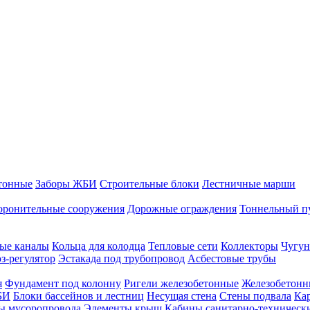
тонные
Заборы ЖБИ
Строительные блоки
Лестничные марши
оронительные сооружения
Дорожные ограждения
Тоннельный п
ые каналы
Кольца для колодца
Тепловые сети
Коллекторы
Чугун
-регулятор
Эстакада под трубопровод
Асбестовые трубы
я
Фундамент под колонну
Ригели железобетонные
Железобетонн
БИ
Блоки бассейнов и лестниц
Несущая стена
Стены подвала
Ка
ы мусоропровода
Элементы крыш
Кабины санитарно-техническ