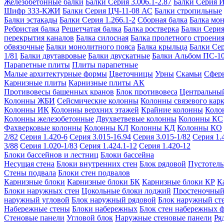
Железобетонные балки
Балки Серия 3.006.1-2.87
Балки Серия 
Шифр 333-КЖИ
Балки Серия ЦЧ-11-08 АС
Балки стропильные
Балки эстакады
Балки Серия 1.266.1-2
Сборная балка
Балка мо
Ребристая балка
Решетчатая балка
Балка ростверка
Балки Серия
перекрытия каналов
Балка силосная
Балка пролетного строени
обвязочные
Балки монолитного пояса
Балка крыльца
Балки Се
1/81
Балки двутавровые
Балки двускатные
Балки Альбом ПС-1
Парапетные плиты
Плиты парапетные
Малые архитектурные формы
Цветочницы
Урны
Скамьи
Сфер
Карнизные плиты
Карнизные плиты АК
Противовесы башенных кранов
Блок противовеса
Центральный
Колонны ЖБИ
Сейсмические колонны
Колонны связевого карк
Колонны ИК
Колонны верхних этажей
Крайние колонны
Коло
Колонны железобетонные
Двухветвевые колонны
Колонны КС
Фахверковые колонны
Колонны КЛ
Колонны КД
Колонны КО
2/82
Серия 1.420-6
Серия 3.015-16.94
Серия 3.015-1/82
Серия 1.
3/88
Серия 1.020-1/83
Серия 1.424.1-12
Серия 1.420-12
Блоки бассейнов и лестниц
Блоки бассейна
Несущая стена
Блоки внутренних стен
Блок рядовой
Пустотелы
Стены подвала
Блоки стен подвалов
Карнизные блоки
Карнизные блоки БК
Карнизные блоки КР
К
Блоки наружных стен
Цокольные блоки лоджий
Простеночный
наружный угловой
Блок наружный рядовой
Блок наружный ст
Набережные стены
Блоки набережных
Блок стен набережных 
Стеновые панели
Угловой блок
Наружные стеновые панели
Ря