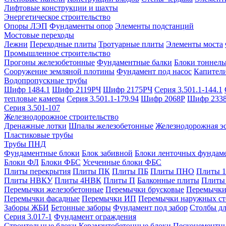
Лифтовые конструкции и шахты
Энергетическое строительство
Опоры ЛЭП
Фундаменты опор
Элементы подстанций
Мостовые переходы
Лежни
Переходные плиты
Тротуарные плиты
Элементы моста
Промышленное строительство
Прогоны железобетонные
Фундаментные балки
Блоки тоннель
Сооружение земляной плотины
Фундамент под насос
Капител
Водопропускные трубы
Шифр 1484.1
Шифр 2119РЧ
Шифр 2175РЧ
Серия 3.501.1-144.1
тепловые камеры
Серия 3.501.1-179.94
Шифр 2068Р
Шифр 233
Серия 3.501-107
Железнодорожное строительство
Дренажные лотки
Шпалы железобетонные
Железнодорожная эс
Пластиковые трубы
Трубы ПНД
Фундаментные блоки
Блок забивной
Блоки ленточных фундам
Блоки ФЛ
Блоки ФБС
Усеченные блоки ФБС
Плиты перекрытия
Плиты ПК
Плиты ПБ
Плиты ПНО
Плиты 
Плиты НВКУ
Плиты 4НВК
Плиты П
Балконные плиты
Плиты
Перемычки железобетонные
Перемычки брусковые
Перемычки
Перемычки фасадные
Перемычки ИП
Перемычки наружных ст
Заборы ЖБИ
Бетонные заборы
Фундамент под забор
Столбы дл
Серия 3.017-1
Фундамент ограждения
Строительные блоки
Керамзитобетонные блоки
Пескоцементн