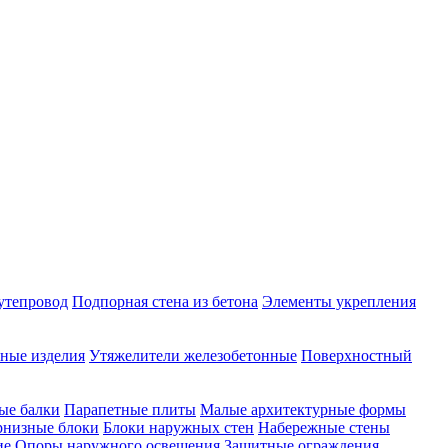
утепровод
Подпорная стена из бетона
Элементы укрепления
ные изделия
Утяжелители железобетонные
Поверхностный
ые балки
Парапетные плиты
Малые архитектурные формы
рнизные блоки
Блоки наружных стен
Набережные стены
ие
Опоры наружного освещения
Защитные ограждения