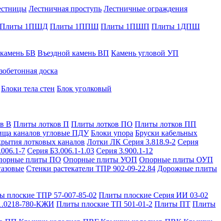
естницы
Лестничная проступь
Лестничные ограждения
Плиты 1ПШД
Плиты 1ППШ
Плиты 1ПШП
Плиты 1ДПШ
 камень БВ
Въездной камень ВП
Камень угловой УП
зобетонная доска
Блоки тела стен
Блок уголковый
в В
Плиты лотков П
Плиты лотков ПО
Плиты лотков ПП
ища каналов угловые ПДУ
Блоки упора
Бруски кабельных
рытия лотковых каналов
Лотки ЛК Серия 3.818.9-2
Серия
.006.1-7
Серия Б3.006.1-1.03
Серия 3.900.1-12
порные плиты ПО
Опорные плиты УОП
Опорные плиты ОУП
газовые
Стенки растекатели ТПР 902-09-22.84
Дорожные плиты
ы плоские ТПР 57-007-85-02
Плиты плоские Серия ИИ 03-02
1.0218-780-КЖИ
Плиты плоские ТП 501-01-2
Плиты ПТ
Плиты