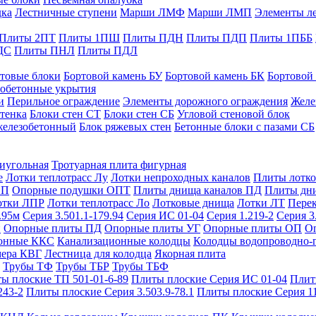
дка
Лестничные ступени
Марши ЛМФ
Марши ЛМП
Элементы л
Плиты 2ПТ
Плиты 1ПШ
Плиты ПДН
Плиты ПДП
Плиты 1ПББ
ДС
Плиты ПНЛ
Плиты ПДЛ
товые блоки
Бортовой камень БУ
Бортовой камень БК
Бортовой
обетонные укрытия
и
Перильное ограждение
Элементы дорожного ограждения
Желе
тенка
Блоки стен СТ
Блоки стен СБ
Угловой стеновой блок
железобетонный
Блок ряжевых стен
Бетонные блоки с пазами СБ
тиугольная
Тротуарная плита фигурная
е
Лотки теплотрасс Лу
Лотки непроходных каналов
Плиты лотко
ОП
Опорные подушки ОПТ
Плиты днища каналов ПД
Плиты дн
отки ЛПР
Лотки теплотрасс Ло
Лотковые днища
Лотки ЛТ
Перек
.95м
Серия 3.501.1-179.94
Серия ИС 01-04
Серия 1.219-2
Серия 3
и
Опорные плиты ПД
Опорные плиты УГ
Опорные плиты ОП
О
фонные ККС
Канализационные колодцы
Колодцы водопроводно-
мера КВГ
Лестница для колодца
Якорная плита
Трубы ТФ
Трубы ТБР
Трубы ТБФ
ы плоские ТП 501-01-6-89
Плиты плоские Серия ИС 01-04
Плит
243-2
Плиты плоские Серия 3.503.9-78.1
Плиты плоские Серия 1