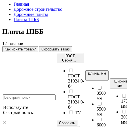
Главная
Дорожное строительство
Дорожные плиты
Плиты 1ПББ
Плиты 1ПББ
12
товаров
Как искать товар?
Оформить заказ
ГОСТ,
Серия...
Длина, мм
ГОСТ
21924,0-
Ширина
мм
84
3500
ГОСТ
мм
17
21924.0-
мм
84
Используйте
5500
быстрый поиск!
ТУ
мм
20
мм
Сбросить
6000