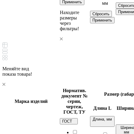
Применить
мм
Сбросит
Примени
Находите
Сбросить
размеры
Применить
через
фильтры!
Меняйте вид
показа товара!
Норматив.
Размер (габа
документ
№
Марка изделий
серии,
чертеж,
Длина
L
Ширин
ГОСТ, ТУ
Длина, мм
ГОСТ
Ширина
мм