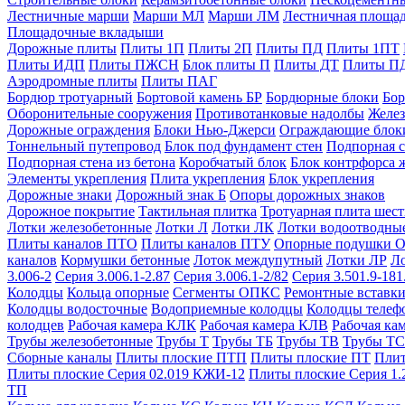
Лестничные марши
Марши МЛ
Марши ЛМ
Лестничная площа
Площадочные вкладыши
Дорожные плиты
Плиты 1П
Плиты 2П
Плиты ПД
Плиты 1ПТ
Плиты ИДП
Плиты ПЖСН
Блок плиты П
Плиты ДТ
Плиты П
Аэродромные плиты
Плиты ПАГ
Бордюр тротуарный
Бортовой камень БР
Бордюрные блоки
Бор
Оборонительные сооружения
Противотанковые надолбы
Желез
Дорожные ограждения
Блоки Нью-Джерси
Ограждающие блок
Тоннельный путепровод
Блок под фундамент стен
Подпорная с
Подпорная стена из бетона
Коробчатый блок
Блок контрфорса 
Элементы укрепления
Плита укрепления
Блок укрепления
Дорожные знаки
Дорожный знак Б
Опоры дорожных знаков
Дорожное покрытие
Тактильная плитка
Тротуарная плита шес
Лотки железобетонные
Лотки Л
Лотки ЛК
Лотки водоотводны
Плиты каналов ПТО
Плиты каналов ПТУ
Опорные подушки 
каналов
Кормушки бетонные
Лоток междупутный
Лотки ЛР
Л
3.006-2
Серия 3.006.1-2.87
Серия 3.006.1-2/82
Серия 3.501.9-181
Колодцы
Кольца опорные
Сегменты ОПКС
Ремонтные вставк
Колодцы водосточные
Водоприемные колодцы
Колодцы теле
колодцев
Рабочая камера КЛК
Рабочая камера КЛВ
Рабочая ка
Трубы железобетонные
Трубы Т
Трубы ТБ
Трубы ТВ
Трубы ТС
Сборные каналы
Плиты плоские ПТП
Плиты плоские ПТ
Плит
Плиты плоские Серия 02.019 КЖИ-12
Плиты плоские Серия 1.
ТП