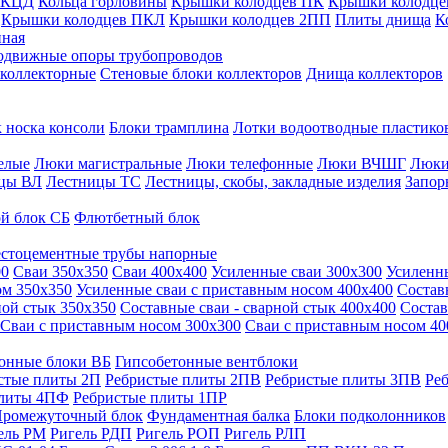
 КЦД
Кольца горловины
Крышки колодцев ПК
Крышки колодце
Крышки колодцев ПКЛ
Крышки колодцев 2ПП
Плиты днища
К
нная
одвижные опоры трубопроводов
 коллекторные
Стеновые блоки коллекторов
Днища коллекторов
 носка консоли
Блоки трамплина
Лотки водоотводные пластико
елые
Люки магистральные
Люки телефонные
Люки ВЧШГ
Люки
цы ВЛ
Лестницы ТС
Лестницы, скобы, закладные изделия
Запор
й блок СБ
Флютбетный блок
стоцементные трубы напорные
00
Сваи 350х350
Сваи 400х400
Усиленные сваи 300х300
Усиленн
ом 350х350
Усиленные сваи с приставным носом 400х400
Состав
ной стык 350х350
Составные сваи - сварной стык 400х400
Состав
Сваи с приставным носом 300х300
Сваи с приставным носом 40
онные блоки ВБ
Гипсобетонные вентблоки
стые плиты 2П
Ребристые плиты 2ПВ
Ребристые плиты 3ПВ
Ре
плиты 4ПФ
Ребристые плиты 1ПР
ромежуточный блок
Фундаментная балка
Блоки подколонников
ель РМ
Ригель РДП
Ригель РОП
Ригель РЛП