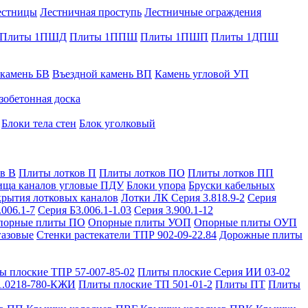
естницы
Лестничная проступь
Лестничные ограждения
Плиты 1ПШД
Плиты 1ППШ
Плиты 1ПШП
Плиты 1ДПШ
 камень БВ
Въездной камень ВП
Камень угловой УП
зобетонная доска
Блоки тела стен
Блок уголковый
в В
Плиты лотков П
Плиты лотков ПО
Плиты лотков ПП
ища каналов угловые ПДУ
Блоки упора
Бруски кабельных
рытия лотковых каналов
Лотки ЛК Серия 3.818.9-2
Серия
.006.1-7
Серия Б3.006.1-1.03
Серия 3.900.1-12
порные плиты ПО
Опорные плиты УОП
Опорные плиты ОУП
газовые
Стенки растекатели ТПР 902-09-22.84
Дорожные плиты
ы плоские ТПР 57-007-85-02
Плиты плоские Серия ИИ 03-02
1.0218-780-КЖИ
Плиты плоские ТП 501-01-2
Плиты ПТ
Плиты