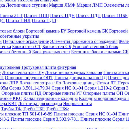
дка
Лестничные ступени
Марши ЛМФ
Марши ЛМП
Элементы л
Плиты 2ПТ
Плиты 1ПШ
Плиты ПДН
Плиты ПДП
Плиты 1ПББ
ДС
Плиты ПНЛ
Плиты ПДЛ
товые блоки
Бортовой камень БУ
Бортовой камень БК
Бортовой
обетонные укрытия
и
Перильное ограждение
Элементы дорожного ограждения
Желе
тенка
Блоки стен СТ
Блоки стен СБ
Угловой стеновой блок
железобетонный
Блок ряжевых стен
Бетонные блоки с пазами СБ
тиугольная
Тротуарная плита фигурная
е
Лотки теплотрасс Лу
Лотки непроходных каналов
Плиты лотко
ОП
Опорные подушки ОПТ
Плиты днища каналов ПД
Плиты дн
отки ЛПР
Лотки теплотрасс Ло
Лотковые днища
Лотки ЛТ
Перек
.95м
Серия 3.501.1-179.94
Серия ИС 01-04
Серия 1.219-2
Серия 3
и
Опорные плиты ПД
Опорные плиты УГ
Опорные плиты ОП
О
фонные ККС
Канализационные колодцы
Колодцы водопроводно-
мера КВГ
Лестница для колодца
Якорная плита
Трубы ТФ
Трубы ТБР
Трубы ТБФ
ы плоские ТП 501-01-6-89
Плиты плоские Серия ИС 01-04
Плит
243-2
Плиты плоские Серия 3.503.9-78.1
Плиты плоские Серия 1