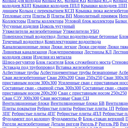
Кольца для колодца
Кольца КС
Кольца КЦ
Кольца КСД
Кольца
колодцев КЦП
Крышки колодцев ППЛ
Крышки колодцев 1ПП
днищем
Кольца с перекрытием КСП
Крышка люка железобето
Тепловые сети
Плиты В
Плиты ВП
Монолитный приямок
Неп
Коллекторы
Плиты коллектора
Угловой блок коллектора
Балки
Чугунные изделия
Цоколь чугунный
Утяжелители железобетонные
Утяжелители УБО
Поверхностный водоотвод
Лотки водоотводные бетонные
Блок
Точечный водоотвод
Комплектующие водоотвода
Канализационные люки
Люки легкие
Люки средние
Люки тяж
Ливневая канализация
Дождеприемники
Лестницы КЛ
Лестни
колодцев связи
Изделия из металла
Шлюз-регулятор
Блок гасителя
Блок служебного моста
Стеново
Эстакада под трубопровод
Вставка железобетонная
Асбестовые трубы
Асбестоцементные трубы безнапорные
Асбе
Сваи железобетонные
Сваи 200х200
Сваи 250х250
Сваи 300х3
приставным носом 300х300
Усиленные сваи с приставным нос
Составные сваи - сварной стык 300х300
Составные сваи - свар
приставным носом 200х200
Сваи с приставным носом 250х250
Сваи С3У 300х300
Сваи мостовые
Сваи СЦ
Вентиляционные блоки
Вентиляционные блоки БВ
Вентиляци
Плиты покрытия
Ребристые плиты
Ребристые плиты 1П
Ребри
3ПГ
Ребристые плиты 4ПГ
Ребристые плиты 4ПЛ
Ребристые 
Фундамент под колонну
Фундаменты Ф
Блок-стакан верхний
П
Ригели железобетонные
Детали ригеля
Ригель Р
Ригель РВ
Риг