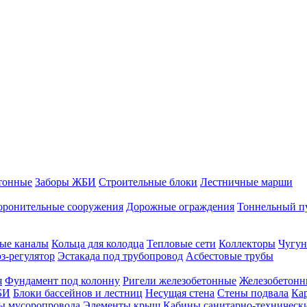
тонные
Заборы ЖБИ
Строительные блоки
Лестничные марши
оронительные сооружения
Дорожные ограждения
Тоннельный п
ые каналы
Кольца для колодца
Тепловые сети
Коллекторы
Чугун
-регулятор
Эстакада под трубопровод
Асбестовые трубы
я
Фундамент под колонну
Ригели железобетонные
Железобетонн
БИ
Блоки бассейнов и лестниц
Несущая стена
Стены подвала
Ка
ы мусоропровода
Элементы крыш
Кабины санитарно-техническ