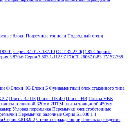
осные блоки
Подземные тоннели
Подводный стенд
183.01
Серия 3.501.3-187.10
ОСТ 35-27.0(1)-85
Сборные
ерия 3.820-6
Серия 3.503.1-112.97
ГОСТ 26067.0-83
ТУ 57-368
оки Ф
Блоки ФБ
Блоки Б
Фундаментный блок стаканного типа
 2.7
Плиты 3.2ПБ
Плиты ПБ 4.0
Плиты НВ
Плиты НВК
плиты толщиной 320мм
2ПТМ плиты толщиной 450мм
камер
Угловая перемычка
Перемычки ячеистобетонные
ремычки
Перемычки балочные Серия Б1.038.1-1
я Серия 3.818.9-2
Стенки ограждающие
Панель ограждения