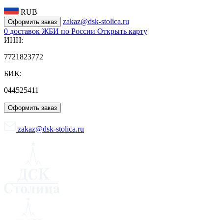
RUB
zakaz@dsk-stolica.ru
Оформить заказ
0
доставок ЖБИ по России
Открыть карту
ИНН:
7721823772
БИК:
044525411
Оформить заказ
zakaz@dsk-stolica.ru