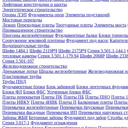
Лифтовые конструкции и шахты
Энергетическое строительство
Опоры ЛЭП
Фундаменты опор
Элементы подстанций
Мостовые переходы
Лежни
Переходные плиты
Тротуарные плиты
Элементы моста
Промышленное строительство
Прогоны железобетонные
Фундаментные балки
Блоки тоннель
Сооружение земляной плотины
Фундамент под насос
Капител
Водопропускные трубы
Шифр 1484.1
Шифр 2119РЧ
Шифр 2175РЧ
Серия 3.501.1-144.1
тепловые камеры
Серия 3.501.1-179.94
Шифр 2068Р
Шифр 233
Серия 3.501-107
Железнодорожное строительство
Дренажные лотки
Шпалы железобетонные
Железнодорожная эс
Пластиковые трубы
Трубы ПНД
Фундаментные блоки
Блок забивной
Блоки ленточных фундам
Блоки ФЛ
Блоки ФБС
Усеченные блоки ФБС
Плиты перекрытия
Плиты ПК
Плиты ПБ
Плиты ПНО
Плиты 
Плиты НВКУ
Плиты 4НВК
Плиты П
Балконные плиты
Плиты
Перемычки железобетонные
Перемычки брусковые
Перемычки
Перемычки фасадные
Перемычки ИП
Перемычки наружных ст
Заборы ЖБИ
Бетонные заборы
Фундамент под забор
Столбы дл
Серия 3.017-1
Фундамент ограждения
Строительные блоки
Керамзитобетонные блоки
Пескоцементн