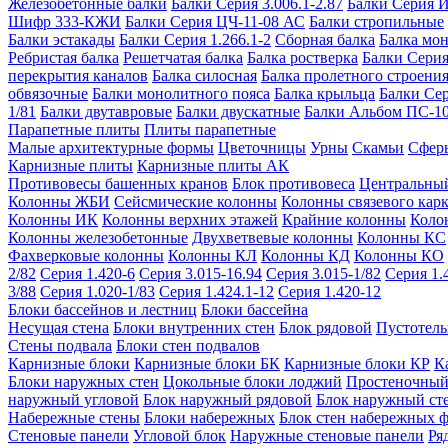
Железобетонные балки
Балки Серия 3.006.1-2.87
Балки Серия 
Шифр 333-КЖИ
Балки Серия ЦЧ-11-08 АС
Балки стропильные
Балки эстакады
Балки Серия 1.266.1-2
Сборная балка
Балка мо
Ребристая балка
Решетчатая балка
Балка ростверка
Балки Серия
перекрытия каналов
Балка силосная
Балка пролетного строени
обвязочные
Балки монолитного пояса
Балка крыльца
Балки Се
1/81
Балки двутавровые
Балки двускатные
Балки Альбом ПС-1
Парапетные плиты
Плиты парапетные
Малые архитектурные формы
Цветочницы
Урны
Скамьи
Сфер
Карнизные плиты
Карнизные плиты АК
Противовесы башенных кранов
Блок противовеса
Центральный
Колонны ЖБИ
Сейсмические колонны
Колонны связевого карк
Колонны ИК
Колонны верхних этажей
Крайние колонны
Коло
Колонны железобетонные
Двухветвевые колонны
Колонны КС
Фахверковые колонны
Колонны КЛ
Колонны КД
Колонны КО
2/82
Серия 1.420-6
Серия 3.015-16.94
Серия 3.015-1/82
Серия 1.
3/88
Серия 1.020-1/83
Серия 1.424.1-12
Серия 1.420-12
Блоки бассейнов и лестниц
Блоки бассейна
Несущая стена
Блоки внутренних стен
Блок рядовой
Пустотелы
Стены подвала
Блоки стен подвалов
Карнизные блоки
Карнизные блоки БК
Карнизные блоки КР
К
Блоки наружных стен
Цокольные блоки лоджий
Простеночный
наружный угловой
Блок наружный рядовой
Блок наружный ст
Набережные стены
Блоки набережных
Блок стен набережных 
Стеновые панели
Угловой блок
Наружные стеновые панели
Ря