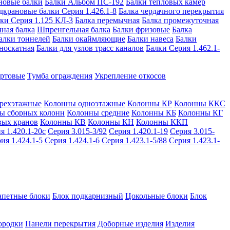
новые балки
Балки Альбом ПС-192
Балки тепловых камер
дкрановые балки Серия 1.426.1-8
Балка чердачного перекрытия
ки Серия 1.125 КЛ-3
Балка перемычная
Балка промежуточная
ная балка
Шпренгельная балка
Балки фризовые
Балка
алки тоннелей
Балки окаймляющие
Балки навеса
Балки
носкатная
Балки для узлов трасс каналов
Балки Серия 1.462.1-
ортовые
Тумба ограждения
Укрепление откосов
рехэтажные
Колонны одноэтажные
Колонны КР
Колонны ККС
ы сборных колонн
Колонны средние
Колонны КБ
Колонны КГ
вых кранов
Колонны КВ
Колонны КН
Колонны ККП
я 1.420.1-20с
Серия 3.015-3/92
Серия 1.420.1-19
Серия 3.015-
ия 1.424.1-5
Серия 1.424.1-6
Серия 1.423.1-5/88
Серия 1.423.1-
апетные блоки
Блок подкарнизный
Цокольные блоки
Блок
ородки
Панели перекрытия
Доборные изделия
Изделия