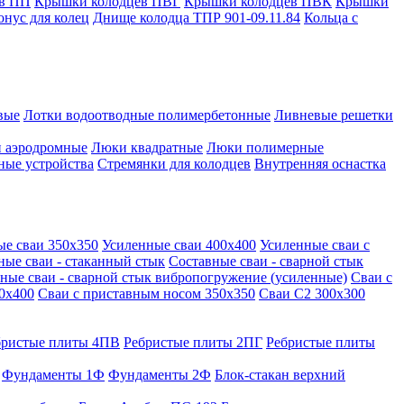
в ПП
Крышки колодцев ПВГ
Крышки колодцев ПВК
Крышки
онус для колец
Днище колодца ТПР 901-09.11.84
Кольца с
вые
Лотки водоотводные полимербетонные
Ливневые решетки
 аэродромные
Люки квадратные
Люки полимерные
ные устройства
Стремянки для колодцев
Внутренняя оснастка
ые сваи 350х350
Усиленные сваи 400х400
Усиленные сваи с
ные сваи - стаканный стык
Составные сваи - сварной стык
ные сваи - сварной стык вибропогружение (усиленные)
Сваи с
0х400
Сваи с приставным носом 350х350
Сваи С2 300х300
бристые плиты 4ПВ
Ребристые плиты 2ПГ
Ребристые плиты
Фундаменты 1Ф
Фундаменты 2Ф
Блок-стакан верхний