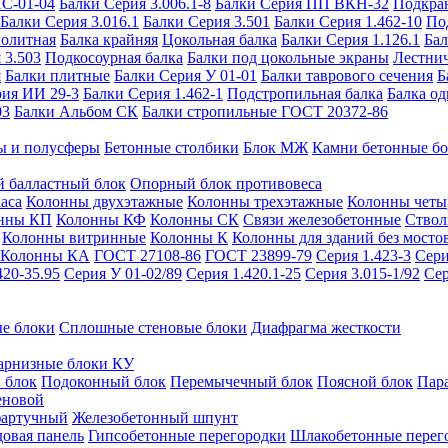
ИС-01-04
Балки Серия 3.006.1-8
Балки Серия ПП ВКН-32
Подкра
Балки Серия 3.016.1
Балки Серия 3.501
Балки Серия 1.462-10
По
нолитная
Балка крайняя
Цокольная балка
Балки Серия 1.126.1
Бал
 3.503
Подкосоурная балка
Балки под цокольные экраны
Лестнич
я
Балки плитные
Балки Серия У 01-01
Балки таврового сечения
Б
рия ИИ 29-3
Балки Серия 1.462-1
Подстропильная балка
Балка од
03
Балки Альбом СК
Балки стропильные ГОСТ 20372-86
ы и полусферы
Бетонные столбики
Блок МЖ
Камни бетонные б
 балластный блок
Опорный блок противовеса
аса
Колонны двухэтажные
Колонны трехэтажные
Колонны четы
нны КП
Колонны КФ
Колонны СК
Связи железобетонные
Ствол
Колонны витринные
Колонны К
Колонны для зданий без мосто
Колонны КА
ГОСТ 27108-86
ГОСТ 23899-79
Серия 1.423-3
Сери
420-35.95
Серия У 01-02/89
Серия 1.420.1-25
Серия 3.015-1/92
Сер
е блоки
Сплошные стеновые блоки
Диафрагма жесткости
арнизные блоки КУ
 блок
Подоконный блок
Перемычечный блок
Поясной блок
Пар
еновой
фартучный
Железобетонный шпунт
довая панель
Гипсобетонные перегородки
Шлакобетонные перег