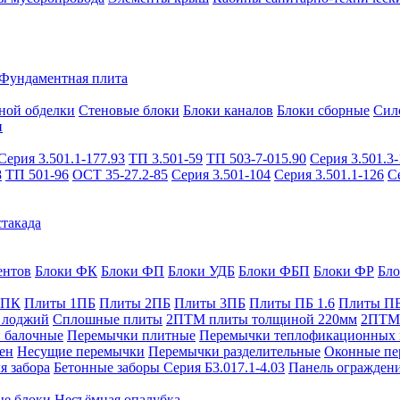
Фундаментная плита
ной обделки
Стеновые блоки
Блоки каналов
Блоки сборные
Сил
и
Серия 3.501.1-177.93
ТП 3.501-59
ТП 503-7-015.90
Серия 3.501.3-
8
ТП 501-96
ОСТ 35-27.2-85
Серия 3.501-104
Серия 3.501.1-126
С
такада
ентов
Блоки ФК
Блоки ФП
Блоки УДБ
Блоки ФБП
Блоки ФР
Бл
1ПК
Плиты 1ПБ
Плиты 2ПБ
Плиты 3ПБ
Плиты ПБ 1.6
Плиты ПБ
 лоджий
Сплошные плиты
2ПТМ плиты толщиной 220мм
2ПТМ 
 балочные
Перемычки плитные
Перемычки теплофикационных 
ен
Несущие перемычки
Перемычки разделительные
Оконные пе
я забора
Бетонные заборы Серия Б3.017.1-4.03
Панель ограждени
ые блоки
Несъёмная опалубка