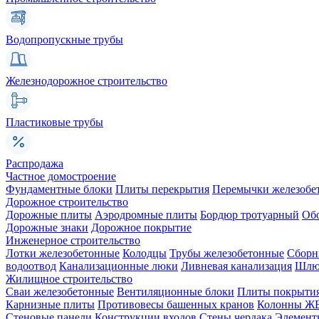
Водопропускные трубы
Железнодорожное строительство
Пластиковые трубы
Распродажа
Частное домостроение
Фундаментные блоки
Плиты перекрытия
Перемычки железобе
Дорожное строительство
Дорожные плиты
Аэродромные плиты
Бордюр тротуарный
Об
Дорожные знаки
Дорожное покрытие
Инженерное строительство
Лотки железобетонные
Колодцы
Трубы железобетонные
Сборн
водоотвод
Канализационные люки
Ливневая канализация
Шлюз
Жилищное строительство
Сваи железобетонные
Вентиляционные блоки
Плиты покрыти
Карнизные плиты
Противовесы башенных кранов
Колонны Ж
Стеновые панели
Конструкции входов
Стены чердака
Элемент