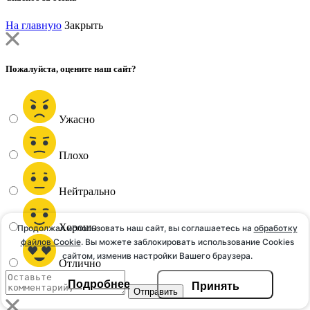
На главную
Закрыть
Пожалуйста, оцените наш сайт?
Ужасно
Плохо
Нейтрально
Хорошо
Продолжая использовать наш сайт, вы соглашаетесь на
обработку
файлов Сookie
. Вы можете заблокировать использование Cookies
сайтом, изменив настройки Вашего браузера.
Отлично
Подробнее
Принять
Вы расстроены? Пожалуйста, напишите нам об этом!
Вы расстроены? Пожалуйста, напишите нам об этом!
Спасибо! Что нам необходимо улучшить на сайте?
Спасибо! Что нам необходимо улучшить на сайте?
Спасибо! Расскажите, что вам понравилось больше всего?
Отправить