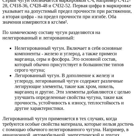
Серый чугун обозначается маркировкой СЧ, например СЧ12-
28, СЧ18-36, СЧ28-48 и СЧ32-52. Первая цифра в маркировке
указывает на допустимый предел прочности при растяжении,
а вторая цифра - на предел прочности при изгибе. Оба
значения измеряются в кгс/мм².
По химическому составу чугун разделяются на
нелегированный и легированный:
Нелегированный чугун. Включает в себя основные
компоненты - железо и углерод, а также примеси
марганца, серы и фосфора. Это основной состав,
который обычно присутствует в большинстве типов
серого чугуна;
Легированный чугун. В дополнение к железу и
углероду, легированный чугун содержит различные
легирующие элементы, такие как хром, никель,
марганец и другие. Эти элементы добавляются с целью
улучшить определенные свойства чугуна, такие как
прочность, устойчивость к износу, теплостойкость и
другие характеристики.
Легированный чугун применяется в тех случаях, когда
требуются особые свойства материала, которые нельзя достичь
с помощью обычного нелегированного чугуна. Например, в
авиационной, автомобильной, энергетической и других