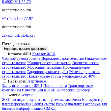
8 (800) 301-55-70
бесплатно по РФ
+7 (495) 150-77-97
бесплатно по РФ
zakaz@dsk-stolica.ru
Почта для заказа
Написать письмо директору
Каталог ЖБИ
Каталог ЖБИ
Частное домостроение
Дорожное строительство
Инженерное
строительство
Жилищное строительство
Энергетическое
строительство
Мостовые переходы
Промышленное
строительство
Водопропускные трубы
Железнодорожное
строительство
Пластиковые трубы
Распродажа
до 40%
Партнерам
Партнерам
Загрузите остатки ЖБИ
Поставщикам
Транспортным
компаниям
Инвестиции в ЖБИ
Дилерский договор
Услуги
Услуги
ЖБИ по индивидуальным чертежам заказчика
Калькулятор
плит перекрытия
Расчет сметы
Раскладка плит
Рассрочка для
бизнеса
Виброфлотация
СМКД