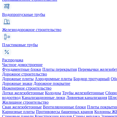
Водопропускные трубы
Железнодорожное строительство
Пластиковые трубы
Распродажа
Частное домостроение
Фундаментные блоки
Плиты перекрытия
Перемычки железобе
Дорожное строительство
Дорожные плиты
Аэродромные плиты
Бордюр тротуарный
Об
Дорожные знаки
Дорожное покрытие
Инженерное строительство
Лотки железобетонные
Колодцы
Трубы железобетонные
Сборн
водоотвод
Канализационные люки
Ливневая канализация
Шлюз
Жилищное строительство
Сваи железобетонные
Вентиляционные блоки
Плиты покрыти
Карнизные плиты
Противовесы башенных кранов
Колонны Ж
Стеновые панели
Конструкции входов
Стены чердака
Элемент