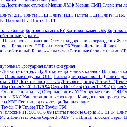
дка
Лестничные ступени
Марши ЛМФ
Марши ЛМП
Элементы л
Плиты 2ПТ
Плиты 1ПШ
Плиты ПДН
Плиты ПДП
Плиты 1ПББ
ДС
Плиты ПНЛ
Плиты ПДЛ
товые блоки
Бортовой камень БУ
Бортовой камень БК
Бортовой
обетонные укрытия
и
Перильное ограждение
Элементы дорожного ограждения
Желе
тенка
Блоки стен СТ
Блоки стен СБ
Угловой стеновой блок
железобетонный
Блок ряжевых стен
Бетонные блоки с пазами СБ
тиугольная
Тротуарная плита фигурная
е
Лотки теплотрасс Лу
Лотки непроходных каналов
Плиты лотко
ОП
Опорные подушки ОПТ
Плиты днища каналов ПД
Плиты дн
отки ЛПР
Лотки теплотрасс Ло
Лотковые днища
Лотки ЛТ
Перек
.95м
Серия 3.501.1-179.94
Серия ИС 01-04
Серия 1.219-2
Серия 3
и
Опорные плиты ПД
Опорные плиты УГ
Опорные плиты ОП
О
фонные ККС
Канализационные колодцы
Колодцы водопроводно-
мера КВГ
Лестница для колодца
Якорная плита
Трубы ТФ
Трубы ТБР
Трубы ТБФ
ы плоские ТП 501-01-6-89
Плиты плоские Серия ИС 01-04
Плит
243-2
Плиты плоские Серия 3.503.9-78.1
Плиты плоские Серия 1