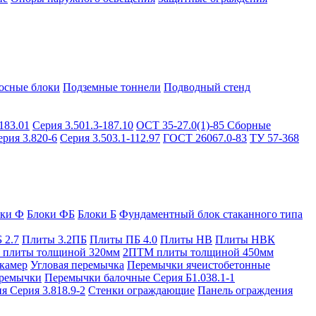
осные блоки
Подземные тоннели
Подводный стенд
183.01
Серия 3.501.3-187.10
ОСТ 35-27.0(1)-85
Сборные
ерия 3.820-6
Серия 3.503.1-112.97
ГОСТ 26067.0-83
ТУ 57-368
оки Ф
Блоки ФБ
Блоки Б
Фундаментный блок стаканного типа
 2.7
Плиты 3.2ПБ
Плиты ПБ 4.0
Плиты НВ
Плиты НВК
плиты толщиной 320мм
2ПТМ плиты толщиной 450мм
камер
Угловая перемычка
Перемычки ячеистобетонные
ремычки
Перемычки балочные Серия Б1.038.1-1
я Серия 3.818.9-2
Стенки ограждающие
Панель ограждения