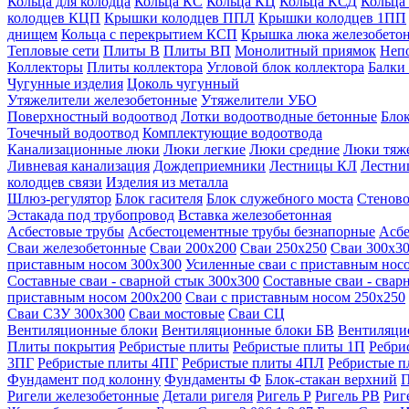
Кольца для колодца
Кольца КС
Кольца КЦ
Кольца КСД
Кольца
колодцев КЦП
Крышки колодцев ППЛ
Крышки колодцев 1ПП
днищем
Кольца с перекрытием КСП
Крышка люка железобето
Тепловые сети
Плиты В
Плиты ВП
Монолитный приямок
Неп
Коллекторы
Плиты коллектора
Угловой блок коллектора
Балки
Чугунные изделия
Цоколь чугунный
Утяжелители железобетонные
Утяжелители УБО
Поверхностный водоотвод
Лотки водоотводные бетонные
Блок
Точечный водоотвод
Комплектующие водоотвода
Канализационные люки
Люки легкие
Люки средние
Люки тяж
Ливневая канализация
Дождеприемники
Лестницы КЛ
Лестни
колодцев связи
Изделия из металла
Шлюз-регулятор
Блок гасителя
Блок служебного моста
Стеново
Эстакада под трубопровод
Вставка железобетонная
Асбестовые трубы
Асбестоцементные трубы безнапорные
Асбе
Сваи железобетонные
Сваи 200х200
Сваи 250х250
Сваи 300х3
приставным носом 300х300
Усиленные сваи с приставным нос
Составные сваи - сварной стык 300х300
Составные сваи - свар
приставным носом 200х200
Сваи с приставным носом 250х250
Сваи С3У 300х300
Сваи мостовые
Сваи СЦ
Вентиляционные блоки
Вентиляционные блоки БВ
Вентиляци
Плиты покрытия
Ребристые плиты
Ребристые плиты 1П
Ребри
3ПГ
Ребристые плиты 4ПГ
Ребристые плиты 4ПЛ
Ребристые 
Фундамент под колонну
Фундаменты Ф
Блок-стакан верхний
П
Ригели железобетонные
Детали ригеля
Ригель Р
Ригель РВ
Риг