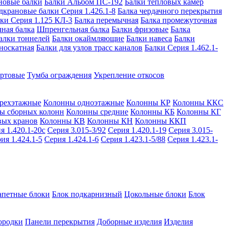
новые балки
Балки Альбом ПС-192
Балки тепловых камер
дкрановые балки Серия 1.426.1-8
Балка чердачного перекрытия
ки Серия 1.125 КЛ-3
Балка перемычная
Балка промежуточная
ная балка
Шпренгельная балка
Балки фризовые
Балка
алки тоннелей
Балки окаймляющие
Балки навеса
Балки
носкатная
Балки для узлов трасс каналов
Балки Серия 1.462.1-
ортовые
Тумба ограждения
Укрепление откосов
рехэтажные
Колонны одноэтажные
Колонны КР
Колонны ККС
ы сборных колонн
Колонны средние
Колонны КБ
Колонны КГ
вых кранов
Колонны КВ
Колонны КН
Колонны ККП
я 1.420.1-20с
Серия 3.015-3/92
Серия 1.420.1-19
Серия 3.015-
ия 1.424.1-5
Серия 1.424.1-6
Серия 1.423.1-5/88
Серия 1.423.1-
апетные блоки
Блок подкарнизный
Цокольные блоки
Блок
ородки
Панели перекрытия
Доборные изделия
Изделия