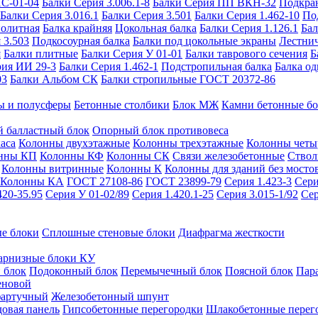
ИС-01-04
Балки Серия 3.006.1-8
Балки Серия ПП ВКН-32
Подкра
Балки Серия 3.016.1
Балки Серия 3.501
Балки Серия 1.462-10
По
нолитная
Балка крайняя
Цокольная балка
Балки Серия 1.126.1
Бал
 3.503
Подкосоурная балка
Балки под цокольные экраны
Лестнич
я
Балки плитные
Балки Серия У 01-01
Балки таврового сечения
Б
рия ИИ 29-3
Балки Серия 1.462-1
Подстропильная балка
Балка од
03
Балки Альбом СК
Балки стропильные ГОСТ 20372-86
ы и полусферы
Бетонные столбики
Блок МЖ
Камни бетонные б
 балластный блок
Опорный блок противовеса
аса
Колонны двухэтажные
Колонны трехэтажные
Колонны четы
нны КП
Колонны КФ
Колонны СК
Связи железобетонные
Ствол
Колонны витринные
Колонны К
Колонны для зданий без мосто
Колонны КА
ГОСТ 27108-86
ГОСТ 23899-79
Серия 1.423-3
Сери
420-35.95
Серия У 01-02/89
Серия 1.420.1-25
Серия 3.015-1/92
Сер
е блоки
Сплошные стеновые блоки
Диафрагма жесткости
арнизные блоки КУ
 блок
Подоконный блок
Перемычечный блок
Поясной блок
Пар
еновой
фартучный
Железобетонный шпунт
довая панель
Гипсобетонные перегородки
Шлакобетонные перег