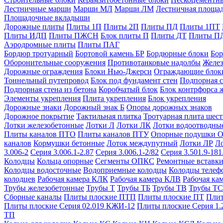
Лестничные марши
Марши МЛ
Марши ЛМ
Лестничная площа
Площадочные вкладыши
Дорожные плиты
Плиты 1П
Плиты 2П
Плиты ПД
Плиты 1ПТ
Плиты ИДП
Плиты ПЖСН
Блок плиты П
Плиты ДТ
Плиты П
Аэродромные плиты
Плиты ПАГ
Бордюр тротуарный
Бортовой камень БР
Бордюрные блоки
Бор
Оборонительные сооружения
Противотанковые надолбы
Желез
Дорожные ограждения
Блоки Нью-Джерси
Ограждающие блок
Тоннельный путепровод
Блок под фундамент стен
Подпорная с
Подпорная стена из бетона
Коробчатый блок
Блок контрфорса 
Элементы укрепления
Плита укрепления
Блок укрепления
Дорожные знаки
Дорожный знак Б
Опоры дорожных знаков
Дорожное покрытие
Тактильная плитка
Тротуарная плита шес
Лотки железобетонные
Лотки Л
Лотки ЛК
Лотки водоотводны
Плиты каналов ПТО
Плиты каналов ПТУ
Опорные подушки 
каналов
Кормушки бетонные
Лоток междупутный
Лотки ЛР
Л
3.006-2
Серия 3.006.1-2.87
Серия 3.006.1-2/82
Серия 3.501.9-181
Колодцы
Кольца опорные
Сегменты ОПКС
Ремонтные вставк
Колодцы водосточные
Водоприемные колодцы
Колодцы теле
колодцев
Рабочая камера КЛК
Рабочая камера КЛВ
Рабочая ка
Трубы железобетонные
Трубы Т
Трубы ТБ
Трубы ТВ
Трубы ТС
Сборные каналы
Плиты плоские ПТП
Плиты плоские ПТ
Плит
Плиты плоские Серия 02.019 КЖИ-12
Плиты плоские Серия 1.
ТП