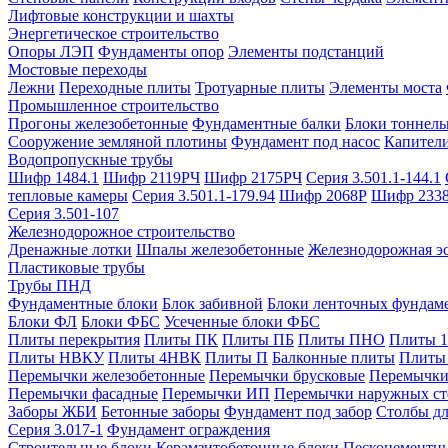
Лифтовые конструкции и шахты
Энергетическое строительство
Опоры ЛЭП
Фундаменты опор
Элементы подстанций
Мостовые переходы
Лежни
Переходные плиты
Тротуарные плиты
Элементы моста
Промышленное строительство
Прогоны железобетонные
Фундаментные балки
Блоки тоннель
Сооружение земляной плотины
Фундамент под насос
Капител
Водопропускные трубы
Шифр 1484.1
Шифр 2119РЧ
Шифр 2175РЧ
Серия 3.501.1-144.1
тепловые камеры
Серия 3.501.1-179.94
Шифр 2068Р
Шифр 233
Серия 3.501-107
Железнодорожное строительство
Дренажные лотки
Шпалы железобетонные
Железнодорожная эс
Пластиковые трубы
Трубы ПНД
Фундаментные блоки
Блок забивной
Блоки ленточных фундам
Блоки ФЛ
Блоки ФБС
Усеченные блоки ФБС
Плиты перекрытия
Плиты ПК
Плиты ПБ
Плиты ПНО
Плиты 
Плиты НВКУ
Плиты 4НВК
Плиты П
Балконные плиты
Плиты
Перемычки железобетонные
Перемычки брусковые
Перемычки
Перемычки фасадные
Перемычки ИП
Перемычки наружных ст
Заборы ЖБИ
Бетонные заборы
Фундамент под забор
Столбы дл
Серия 3.017-1
Фундамент ограждения
Строительные блоки
Керамзитобетонные блоки
Пескоцементн