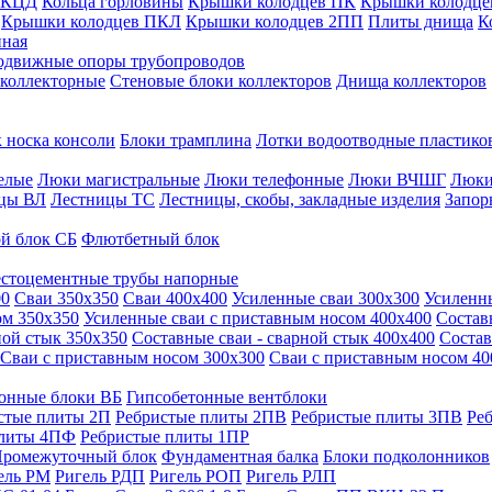
 КЦД
Кольца горловины
Крышки колодцев ПК
Крышки колодце
Крышки колодцев ПКЛ
Крышки колодцев 2ПП
Плиты днища
К
нная
одвижные опоры трубопроводов
 коллекторные
Стеновые блоки коллекторов
Днища коллекторов
 носка консоли
Блоки трамплина
Лотки водоотводные пластико
елые
Люки магистральные
Люки телефонные
Люки ВЧШГ
Люки
цы ВЛ
Лестницы ТС
Лестницы, скобы, закладные изделия
Запор
й блок СБ
Флютбетный блок
стоцементные трубы напорные
00
Сваи 350х350
Сваи 400х400
Усиленные сваи 300х300
Усиленн
ом 350х350
Усиленные сваи с приставным носом 400х400
Состав
ной стык 350х350
Составные сваи - сварной стык 400х400
Состав
Сваи с приставным носом 300х300
Сваи с приставным носом 40
онные блоки ВБ
Гипсобетонные вентблоки
стые плиты 2П
Ребристые плиты 2ПВ
Ребристые плиты 3ПВ
Ре
плиты 4ПФ
Ребристые плиты 1ПР
ромежуточный блок
Фундаментная балка
Блоки подколонников
ель РМ
Ригель РДП
Ригель РОП
Ригель РЛП