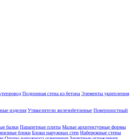
утепровод
Подпорная стена из бетона
Элементы укрепления
ные изделия
Утяжелители железобетонные
Поверхностный
ые балки
Парапетные плиты
Малые архитектурные формы
рнизные блоки
Блоки наружных стен
Набережные стены
ие
Опоры наружного освещения
Защитные ограждения