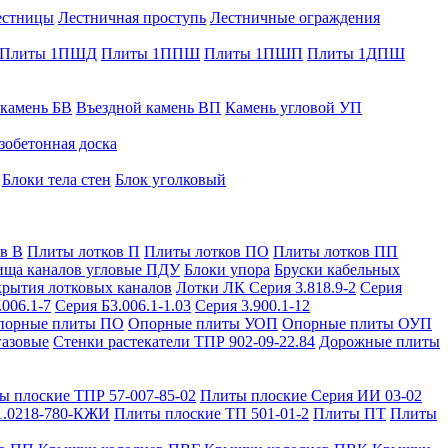
естницы
Лестничная проступь
Лестничные ограждения
Плиты 1ПШД
Плиты 1ППШ
Плиты 1ПШП
Плиты 1ДПШ
 камень БВ
Въездной камень ВП
Камень угловой УП
зобетонная доска
Блоки тела стен
Блок уголковый
в В
Плиты лотков П
Плиты лотков ПО
Плиты лотков ПП
ища каналов угловые ПДУ
Блоки упора
Бруски кабельных
рытия лотковых каналов
Лотки ЛК Серия 3.818.9-2
Серия
.006.1-7
Серия Б3.006.1-1.03
Серия 3.900.1-12
порные плиты ПО
Опорные плиты УОП
Опорные плиты ОУП
газовые
Стенки растекатели ТПР 902-09-22.84
Дорожные плиты
ы плоские ТПР 57-007-85-02
Плиты плоские Серия ИИ 03-02
1.0218-780-КЖИ
Плиты плоские ТП 501-01-2
Плиты ПТ
Плиты