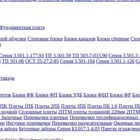
Фундаментная плита
ной обделки
Стеновые блоки
Блоки каналов
Блоки сборные
Сил
и
Серия 3.501.1-177.93
ТП 3.501-59
ТП 503-7-015.90
Серия 3.501.3-
8
ТП 501-96
ОСТ 35-27.2-85
Серия 3.501-104
Серия 3.501.1-126
С
такада
ентов
Блоки ФК
Блоки ФП
Блоки УДБ
Блоки ФБП
Блоки ФР
Бл
1ПК
Плиты 1ПБ
Плиты 2ПБ
Плиты 3ПБ
Плиты ПБ 1.6
Плиты ПБ
 лоджий
Сплошные плиты
2ПТМ плиты толщиной 220мм
2ПТМ 
 балочные
Перемычки плитные
Перемычки теплофикационных 
ен
Несущие перемычки
Перемычки разделительные
Оконные пе
я забора
Бетонные заборы Серия Б3.017.1-4.03
Панель ограждени
ые блоки
Несъёмная опалубка