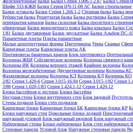
Железобетонные балки
Балки Серия 3.006.1-2.87
Балки Серия 
Шифр 333-КЖИ
Балки Серия ЦЧ-11-08 АС
Балки стропильные
Балки эстакады
Балки Серия 1.266.1-2
Сборная балка
Балка мо
Ребристая балка
Решетчатая балка
Балка ростверка
Балки Серия
перекрытия каналов
Балка силосная
Балка пролетного строени
обвязочные
Балки монолитного пояса
Балка крыльца
Балки Се
1/81
Балки двутавровые
Балки двускатные
Балки Альбом ПС-1
Парапетные плиты
Плиты парапетные
Малые архитектурные формы
Цветочницы
Урны
Скамьи
Сфер
Карнизные плиты
Карнизные плиты АК
Противовесы башенных кранов
Блок противовеса
Центральный
Колонны ЖБИ
Сейсмические колонны
Колонны связевого карк
Колонны ИК
Колонны верхних этажей
Крайние колонны
Коло
Колонны железобетонные
Двухветвевые колонны
Колонны КС
Фахверковые колонны
Колонны КЛ
Колонны КД
Колонны КО
2/82
Серия 1.420-6
Серия 3.015-16.94
Серия 3.015-1/82
Серия 1.
3/88
Серия 1.020-1/83
Серия 1.424.1-12
Серия 1.420-12
Блоки бассейнов и лестниц
Блоки бассейна
Несущая стена
Блоки внутренних стен
Блок рядовой
Пустотелы
Стены подвала
Блоки стен подвалов
Карнизные блоки
Карнизные блоки БК
Карнизные блоки КР
К
Блоки наружных стен
Цокольные блоки лоджий
Простеночный
наружный угловой
Блок наружный рядовой
Блок наружный ст
Набережные стены
Блоки набережных
Блок стен набережных 
Стеновые панели
Угловой блок
Наружные стеновые панели
Ря