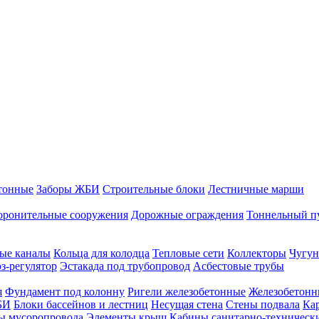
тонные
Заборы ЖБИ
Строительные блоки
Лестничные марши
оронительные сооружения
Дорожные ограждения
Тоннельный п
ые каналы
Кольца для колодца
Тепловые сети
Коллекторы
Чугун
-регулятор
Эстакада под трубопровод
Асбестовые трубы
я
Фундамент под колонну
Ригели железобетонные
Железобетонн
БИ
Блоки бассейнов и лестниц
Несущая стена
Стены подвала
Ка
ы мусоропровода
Элементы крыш
Кабины санитарно-техническ