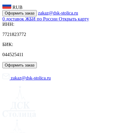
RUB
zakaz@dsk-stolica.ru
Оформить заказ
0
доставок ЖБИ по России
Открыть карту
ИНН:
7721823772
БИК:
044525411
Оформить заказ
zakaz@dsk-stolica.ru