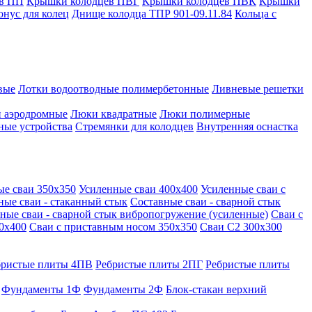
в ПП
Крышки колодцев ПВГ
Крышки колодцев ПВК
Крышки
онус для колец
Днище колодца ТПР 901-09.11.84
Кольца с
вые
Лотки водоотводные полимербетонные
Ливневые решетки
 аэродромные
Люки квадратные
Люки полимерные
ные устройства
Стремянки для колодцев
Внутренняя оснастка
ые сваи 350х350
Усиленные сваи 400х400
Усиленные сваи с
ные сваи - стаканный стык
Составные сваи - сварной стык
ные сваи - сварной стык вибропогружение (усиленные)
Сваи с
0х400
Сваи с приставным носом 350х350
Сваи С2 300х300
бристые плиты 4ПВ
Ребристые плиты 2ПГ
Ребристые плиты
Фундаменты 1Ф
Фундаменты 2Ф
Блок-стакан верхний