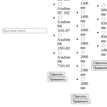
1200
мм
Альбом
600
ПС 192
мм
1490
мм
Альбом
650
РК
мм
1600
1101-87
мм
850
Альбом
мм
1800
РК
мм
2301-82
140
мм
2000
Альбом
мм
РК
Сбросить
7101-01
Примени
2380
мм
Сбросить
Применить
2680
мм
Сбросить
Применить