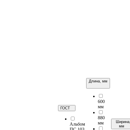
Длина, мм
600
мм
ГОСТ
880
Ширина
мм
Альбом
мм
ПС 103