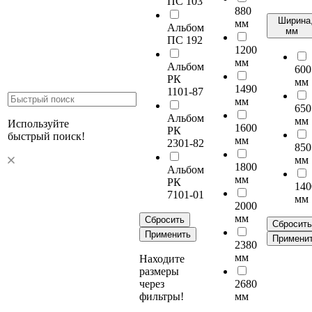
ПС 103
880
Ширина
мм
Альбом
мм
ПС 192
1200
мм
Альбом
600
РК
мм
1490
1101-87
мм
650
Альбом
мм
Используйте
1600
РК
быстрый поиск!
мм
2301-82
850
мм
1800
Альбом
мм
РК
140
7101-01
мм
2000
мм
Сбросить
Сбросить
Применить
Примени
2380
мм
Находите
размеры
через
2680
фильтры!
мм