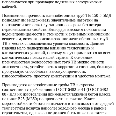
используются при прокладке подземных электрических
кабелей.
Повышенная прочность железобетонных труб ТВ 150-5-5МД
позволяет им выдерживать значительные нагрузки на
протяжении всего эксплуатационного срока без потери
первоначальных свойств. Благодаря высоким показателям
водонепроницаемости и стойкости к активным химическим
веществам, возможно использование железобетонных труб
ТВ в местах с повышенным уровнем влажности. Данные
изделия мало подвержены влиянию техногенных и
климатических условий, поэтому могут применяться во всех
климатических поясах нашей страны. К основным
преимуществам железобетонных труб ТВ можно отнести
долговечность, устойчивость к коррозии и гниению, большую
пропускную способность, высокую прочность,
износостойкость, простоту конструкции и удобство монтажа.
Производятся железобетонные трубы ТВ в строгом
соответствии с требованиями ГОСТ 6482-2011 (ГОСТ 6482-
88). Для их изготовления применяется тяжелый бетон класса
не ниже В25 (М350) по прочности на сжатие. Класс
морозостойкости бетона назначается в зависимости от средней
температуры воздуха наиболее холодного месяца в районе
строительства, однако он не должен быть ниже показателя