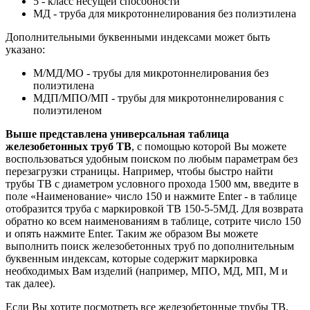
5 - класс несущей способности
МД - труба для микротоннелирования без полиэтилена
Дополнительными буквенными индексами может быть
указано:
М/МД/МО - трубы для микротоннелирования без
полиэтилена
МДП/МПО/МП - трубы для микротоннелирования с
полиэтиленом
Выше представлена универсальная таблица
железобетонных труб ТВ
, с помощью которой Вы можете
воспользоваться удобным поиском по любым параметрам без
перезагрузки страницы. Например, чтобы быстро найти
трубы ТВ с диаметром условного прохода 1500 мм, введите в
поле «Наименование» число 150 и нажмите Enter - в таблице
отобразится труба с маркировкой ТВ 150-5-5МД. Для возврата
обратно ко всем наименованиям в таблице, сотрите число 150
и опять нажмите Enter. Таким же образом Вы можете
выполнить поиск железобетонных труб по дополнительным
буквенным индексам, которые содержит маркировка
необходимых Вам изделий (например, МПО, МД, МП, М и
так далее).
Если Вы хотите посмотреть все железобетонные трубы ТВ,