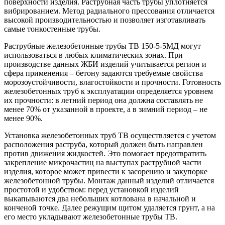
поверхности изделия. Раструбная часть трубы уплотняется
вибрированием. Метод радиального прессования отличается
высокой производительностью и позволяет изготавливать
самые тонкостенные трубы.
Раструбные железобетонные трубы ТВ 150-5-5МД могут
использоваться в любых климатических зонах. При
производстве данных ЖБИ изделий учитывается регион и
сфера применения – бетону задаются требуемые свойства
морозоустойчивости, влагостойкости и прочности. Готовность
железобетонных труб к эксплуатации определяется уровнем
их прочности: в летний период она должна составлять не
менее 70% от указанной в проекте, а в зимний период – не
менее 90%.
Установка железобетонных труб ТВ осуществляется с учетом
расположения раструба, который должен быть направлен
против движения жидкостей. Это помогает предотвратить
закрепление микрочастиц на выступах раструбной части
изделия, которое может привести к засорению и закупорке
железобетонной трубы. Монтаж данный изделий отличается
простотой и удобством: перед установкой изделий
выкапываются два небольших котлована в начальной и
конченой точке. Далее режущим щитом удаляется грунт, а на
его место укладывают железобетонные трубы ТВ.