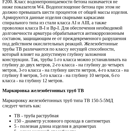
F200. Класс водонепроницаемости бетона назначается не
ниже показателя W4. Водопоглощение бетона при этом не
должно превышать шести процентов от общей массы изделия.
Армируются данные изделия сварными каркасами
спирального типа из стали класса АI и АIII, а также
проволоки класса В-I и Вр-I. Для обеспечения необходимой
долговечности арматура обрабатывается антикоррозионным
составом, защищающим ее от преждевременного разрушения
под действием окислительных реакций. Железобетонные
трубы ТВ различаются по классу несущей способности,
который влияет на допустимую глубину заложения
конструкции. Так, трубы 1-го класса можно устанавливать на
глубину до двух метров, 2-го класса - на глубину до четырех
метров, 3-го класса - на глубину шести метров, 4-го класса - на
глубину 8 метров, 5-го класса - на глубину 10 метров, 6-го
класса - на глубину 12 метров.
Маркировка железобетонных труб ТВ
Маркировку железобетонных труб типа ТВ 150-5-5МД
следует читать как:
ТВ - труба раструбная
150 - диаметр условного прохода в сантиметрах
5 - полезная длина изделия в дециметрах