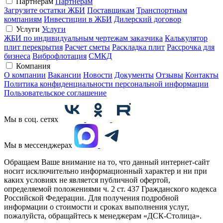
Партнерам
Партнерам
Загрузите остатки ЖБИ
Поставщикам
Транспортным
компаниям
Инвестиции в ЖБИ
Дилерский договор
Услуги
Услуги
ЖБИ по индивидуальным чертежам заказчика
Калькулятор
плит перекрытия
Расчет сметы
Раскладка плит
Рассрочка для
бизнеса
Виброфлотация
СМКД
Компания
О компании
Вакансии
Новости
Документы
Отзывы
Контакты
Политика конфиденциальности персональной информации
Пользовательское соглашение
Мы в соц. сетях
Мы в мессенджерах
Обращаем Ваше внимание на то, что данный интернет-сайт
носит исключительно информационный характер и ни при
каких условиях не является публичной офертой,
определяемой положениями ч. 2 ст. 437 Гражданского кодекса
Российской Федерации. Для получения подробной
информации о стоимости и сроках выполнения услуг,
пожалуйста, обращайтесь к менеджерам «ДСК-Столица».