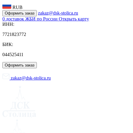
RUB
zakaz@dsk-stolica.ru
Оформить заказ
0
доставок ЖБИ по России
Открыть карту
ИНН:
7721823772
БИК:
044525411
Оформить заказ
zakaz@dsk-stolica.ru