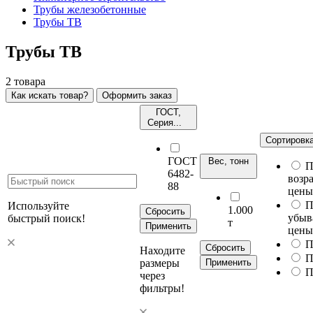
Трубы железобетонные
Трубы ТВ
Трубы ТВ
2
товара
Как искать товар?
Оформить заказ
ГОСТ,
Серия...
Сортировк
ГОСТ
Вес, тонн
П
6482-
возр
88
цены
П
Используйте
1.000
Сбросить
убыв
быстрый поиск!
т
Применить
цены
П
Сбросить
Находите
П
размеры
Применить
П
через
фильтры!