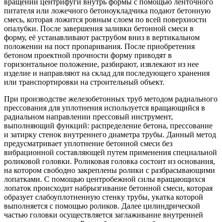
вращении центрифуги внутрь формы с помощью ленточного
питателя или ложечного бетоноукладчика подают бетонную
смесь, которая ложится ровным слоем по всей поверхности
опалубки. После завершения заливки бетонной смеси в
форму, её устанавливают раструбом вниз в вертикальном
положении на пост пропаривания. После приобретения
бетоном проектной прочности форму приводят в
горизонтальное положение, разбирают, извлекают из нее
изделие и направляют на склад для последующего хранения
или транспортировки на строительный объект.
При производстве железобетонных труб методом радиального
прессования для уплотнения используется вращающийся в
радиальном направлении прессовый инструмент,
выполняющий функций: распределение бетона, прессование
и затирку стенок внутреннего диаметра трубы. Данный метод
предусматривает уплотнение бетонной смеси без
вибрационной составляющей путем применения специальной
роликовой головки. Роликовая головка состоит из основания,
на котором свободно закреплены ролики с разбрасывающими
лопатками. С помощью центробежной силы вращающихся
лопаток происходит набрызгивание бетонной смеси, которая
образует слабоуплотненную стенку трубы, укатка которой
выполняется с помощью роликов. Далее цилиндрической
частью головки осуществляется заглаживание внутренней