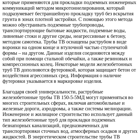
которые применяются для прокладки подземных инженерных
коммуникаций методом микротоннелирования, который
подразумевает бестраншейную прокладку труб без вскрытия
грунта в зонах плотной застройки. С помощью этого метода
можно обустраивать подземные трубопроводы,
транспортирующие бытовые жидкости, подземные воды,
ливневые стоки и другие среды, неагрессивные к бетону,
методом самотека. Трубы ТВ оснащены раструбом в виде
воронки на одном конце и втулочной частью ступенчатой
формы – на другом. Данные изделия соединяются между
собой при помощи стальной обечайки, а также резиновых и
компрессионных колец. Некоторые модели железобетонных
труб ТВ дополняются футеровкой, которая защищает бетон от
воздействия агрессивных сред. Информация о наличие
футеровки указывается в маркировке изделия.
Благодаря своей универсальности, раструбные
железобетонные трубы ТВ 150-5-5МД могут применяться во
многих строительных сферах, включая автомобильные и
железные дороги, аэродромы, а также системы мелиорации.
Инженерное и жилищное строительство использует данный
тип железобетонные труб для прокладки подземных
безнапорных канализаций, предназначенных для
транспортировки сточных вод, атмосферных осадков и других
жидкостей. В энергетическом строительстве трубы ТВ