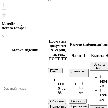
Меняйте вид
показа товара!
Норматив.
Размер (габариты) м
документ
Марка изделий
№ серии,
чертеж,
Длина
L
Высота
ГОСТ, ТУ
Высота,
мм
ГОСТ
Длина, мм
1494
ГОСТ
мм
450
6482-
мм
88
1780
мм
Сбросить
Сбросить
Применить
Применить
Сбросить