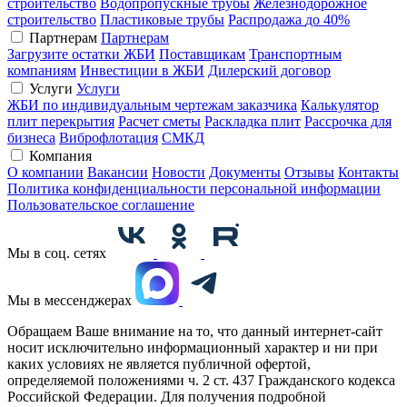
строительство
Водопропускные трубы
Железнодорожное
строительство
Пластиковые трубы
Распродажа
до 40%
Партнерам
Партнерам
Загрузите остатки ЖБИ
Поставщикам
Транспортным
компаниям
Инвестиции в ЖБИ
Дилерский договор
Услуги
Услуги
ЖБИ по индивидуальным чертежам заказчика
Калькулятор
плит перекрытия
Расчет сметы
Раскладка плит
Рассрочка для
бизнеса
Виброфлотация
СМКД
Компания
О компании
Вакансии
Новости
Документы
Отзывы
Контакты
Политика конфиденциальности персональной информации
Пользовательское соглашение
Мы в соц. сетях
Мы в мессенджерах
Обращаем Ваше внимание на то, что данный интернет-сайт
носит исключительно информационный характер и ни при
каких условиях не является публичной офертой,
определяемой положениями ч. 2 ст. 437 Гражданского кодекса
Российской Федерации. Для получения подробной