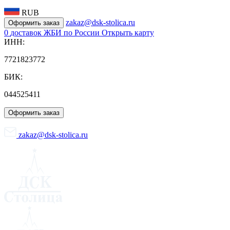
RUB
zakaz@dsk-stolica.ru
Оформить заказ
0
доставок ЖБИ по России
Открыть карту
ИНН:
7721823772
БИК:
044525411
Оформить заказ
zakaz@dsk-stolica.ru