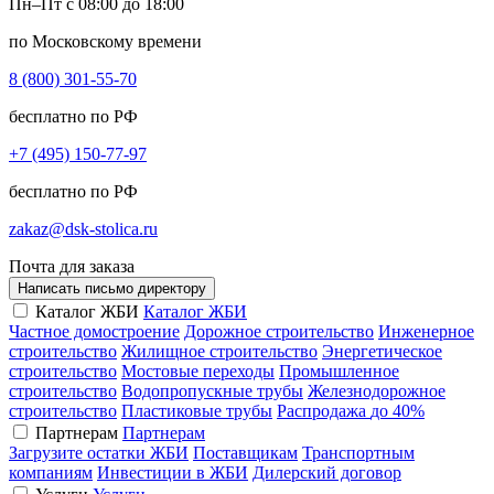
Пн–Пт с 08:00 до 18:00
по Московскому времени
8 (800) 301-55-70
бесплатно по РФ
+7 (495) 150-77-97
бесплатно по РФ
zakaz@dsk-stolica.ru
Почта для заказа
Написать письмо директору
Каталог ЖБИ
Каталог ЖБИ
Частное домостроение
Дорожное строительство
Инженерное
строительство
Жилищное строительство
Энергетическое
строительство
Мостовые переходы
Промышленное
строительство
Водопропускные трубы
Железнодорожное
строительство
Пластиковые трубы
Распродажа
до 40%
Партнерам
Партнерам
Загрузите остатки ЖБИ
Поставщикам
Транспортным
компаниям
Инвестиции в ЖБИ
Дилерский договор