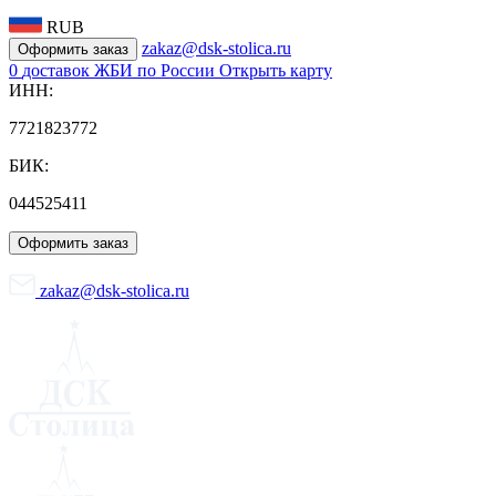
RUB
zakaz@dsk-stolica.ru
Оформить заказ
0
доставок ЖБИ по России
Открыть карту
ИНН:
7721823772
БИК:
044525411
Оформить заказ
zakaz@dsk-stolica.ru