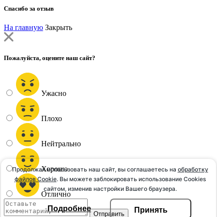
Спасибо за отзыв
На главную
Закрыть
Пожалуйста, оцените наш сайт?
Ужасно
Плохо
Нейтрально
Хорошо
Продолжая использовать наш сайт, вы соглашаетесь на
обработку
файлов Сookie
. Вы можете заблокировать использование Cookies
сайтом, изменив настройки Вашего браузера.
Отлично
Подробнее
Принять
Вы расстроены? Пожалуйста, напишите нам об этом!
Вы расстроены? Пожалуйста, напишите нам об этом!
Спасибо! Что нам необходимо улучшить на сайте?
Спасибо! Что нам необходимо улучшить на сайте?
Спасибо! Расскажите, что вам понравилось больше всего?
Отправить