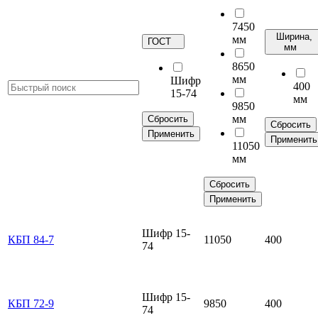
7450
Ширина,
мм
ГОСТ
мм
8650
мм
Шифр
400
15-74
мм
9850
мм
Сбросить
Сбросить
Применить
Применить
11050
мм
Сбросить
Применить
Шифр 15-
КБП 84-7
11050
400
74
Шифр 15-
КБП 72-9
9850
400
74