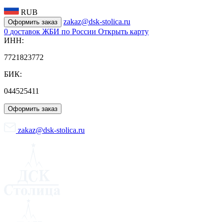
RUB
zakaz@dsk-stolica.ru
Оформить заказ
0
доставок ЖБИ по России
Открыть карту
ИНН:
7721823772
БИК:
044525411
Оформить заказ
zakaz@dsk-stolica.ru