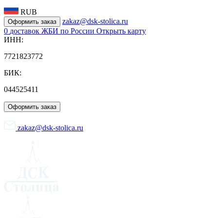
RUB
zakaz@dsk-stolica.ru
Оформить заказ
0
доставок ЖБИ по России
Открыть карту
ИНН:
7721823772
БИК:
044525411
Оформить заказ
zakaz@dsk-stolica.ru