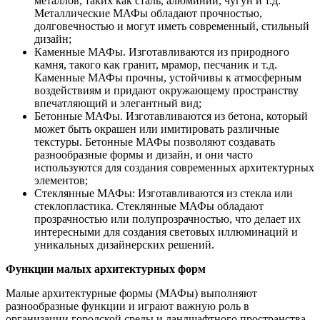
металлов, таких как сталь, алюминий, чугун и т.д.
Металлические МАФы обладают прочностью,
долговечностью и могут иметь современный, стильный
дизайн;
Каменные МАФы. Изготавливаются из природного
камня, такого как гранит, мрамор, песчаник и т.д.
Каменные МАФы прочны, устойчивы к атмосферным
воздействиям и придают окружающему пространству
впечатляющий и элегантный вид;
Бетонные МАФы. Изготавливаются из бетона, который
может быть окрашен или имитировать различные
текстуры. Бетонные МАФы позволяют создавать
разнообразные формы и дизайн, и они часто
используются для создания современных архитектурных
элементов;
Стеклянные МАФы: Изготавливаются из стекла или
стеклопластика. Стеклянные МАФы обладают
прозрачностью или полупрозрачностью, что делает их
интересными для создания световых иллюминаций и
уникальных дизайнерских решений.
Функции малых архитектурных форм
Малые архитектурные формы (МАФы) выполняют
разнообразные функции и играют важную роль в
организации городской среды и ландшафтного пространства.