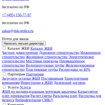
бесплатно по РФ
+7 (495) 150-77-97
бесплатно по РФ
zakaz@dsk-stolica.ru
Почта для заказа
Написать письмо директору
Каталог ЖБИ
Каталог ЖБИ
Частное домостроение
Дорожное строительство
Инженерное
строительство
Жилищное строительство
Энергетическое
строительство
Мостовые переходы
Промышленное
строительство
Водопропускные трубы
Железнодорожное
строительство
Пластиковые трубы
Распродажа
до 40%
Партнерам
Партнерам
Загрузите остатки ЖБИ
Поставщикам
Транспортным
компаниям
Инвестиции в ЖБИ
Дилерский договор
Услуги
Услуги
ЖБИ по индивидуальным чертежам заказчика
Калькулятор
плит перекрытия
Расчет сметы
Раскладка плит
Рассрочка для
бизнеса
Виброфлотация
СМКД
Компания