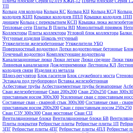
Плиты плоские Серия 02.019 КЖИ-12
Плиты плоские Серия 1.
ТП
Кольца для колодца
Кольца КС
Кольца КЦ
Кольца КСД
Кольца
колодцев КЦП
Крышки колодцев ППЛ
Крышки колодцев 1ПП
днищем
Кольца с перекрытием КСП
Крышка люка железобето
Тепловые сети
Плиты В
Плиты ВП
Монолитный приямок
Неп
Коллекторы
Плиты коллектора
Угловой блок коллектора
Балки
Чугунные изделия
Цоколь чугунный
Утяжелители железобетонные
Утяжелители УБО
Поверхностный водоотвод
Лотки водоотводные бетонные
Блок
Точечный водоотвод
Комплектующие водоотвода
Канализационные люки
Люки легкие
Люки средние
Люки тяж
Ливневая канализация
Дождеприемники
Лестницы КЛ
Лестни
колодцев связи
Изделия из металла
Шлюз-регулятор
Блок гасителя
Блок служебного моста
Стеново
Эстакада под трубопровод
Вставка железобетонная
Асбестовые трубы
Асбестоцементные трубы безнапорные
Асбе
Сваи железобетонные
Сваи 200х200
Сваи 250х250
Сваи 300х3
приставным носом 300х300
Усиленные сваи с приставным нос
Составные сваи - сварной стык 300х300
Составные сваи - свар
приставным носом 200х200
Сваи с приставным носом 250х250
Сваи С3У 300х300
Сваи мостовые
Сваи СЦ
Вентиляционные блоки
Вентиляционные блоки БВ
Вентиляци
Плиты покрытия
Ребристые плиты
Ребристые плиты 1П
Ребри
3ПГ
Ребристые плиты 4ПГ
Ребристые плиты 4ПЛ
Ребристые 