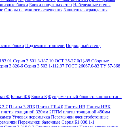
рнизные блоки
Блоки наружных стен
Набережные стены
ие
Опоры наружного освещения
Защитные ограждения
осные блоки
Подземные тоннели
Подводный стенд
183.01
Серия 3.501.3-187.10
ОСТ 35-27.0(1)-85
Сборные
ерия 3.820-6
Серия 3.503.1-112.97
ГОСТ 26067.0-83
ТУ 57-368
оки Ф
Блоки ФБ
Блоки Б
Фундаментный блок стаканного типа
 2.7
Плиты 3.2ПБ
Плиты ПБ 4.0
Плиты НВ
Плиты НВК
плиты толщиной 320мм
2ПТМ плиты толщиной 450мм
камер
Угловая перемычка
Перемычки ячеистобетонные
ремычки
Перемычки балочные Серия Б1.038.1-1