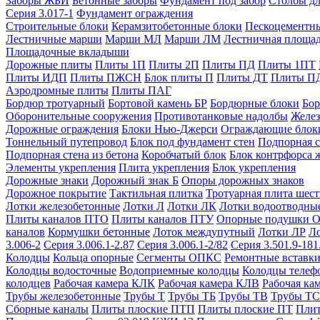
Заборы ЖБИ
Бетонные заборы
Фундамент под забор
Столбы дл
Серия 3.017-1
Фундамент ограждения
Строительные блоки
Керамзитобетонные блоки
Пескоцементн
Лестничные марши
Марши МЛ
Марши ЛМ
Лестничная площа
Площадочные вкладыши
Дорожные плиты
Плиты 1П
Плиты 2П
Плиты ПД
Плиты 1ПТ
Плиты ИДП
Плиты ПЖСН
Блок плиты П
Плиты ДТ
Плиты П
Аэродромные плиты
Плиты ПАГ
Бордюр тротуарный
Бортовой камень БР
Бордюрные блоки
Бор
Оборонительные сооружения
Противотанковые надолбы
Желез
Дорожные ограждения
Блоки Нью-Джерси
Ограждающие блок
Тоннельный путепровод
Блок под фундамент стен
Подпорная с
Подпорная стена из бетона
Коробчатый блок
Блок контрфорса 
Элементы укрепления
Плита укрепления
Блок укрепления
Дорожные знаки
Дорожный знак Б
Опоры дорожных знаков
Дорожное покрытие
Тактильная плитка
Тротуарная плита шес
Лотки железобетонные
Лотки Л
Лотки ЛК
Лотки водоотводны
Плиты каналов ПТО
Плиты каналов ПТУ
Опорные подушки 
каналов
Кормушки бетонные
Лоток междупутный
Лотки ЛР
Л
3.006-2
Серия 3.006.1-2.87
Серия 3.006.1-2/82
Серия 3.501.9-181
Колодцы
Кольца опорные
Сегменты ОПКС
Ремонтные вставк
Колодцы водосточные
Водоприемные колодцы
Колодцы теле
колодцев
Рабочая камера КЛК
Рабочая камера КЛВ
Рабочая ка
Трубы железобетонные
Трубы Т
Трубы ТБ
Трубы ТВ
Трубы ТС
Сборные каналы
Плиты плоские ПТП
Плиты плоские ПТ
Плит