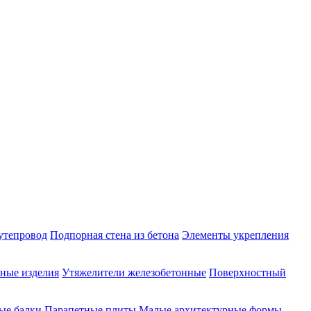
утепровод
Подпорная стена из бетона
Элементы укрепления
ные изделия
Утяжелители железобетонные
Поверхностный
ые балки
Парапетные плиты
Малые архитектурные формы