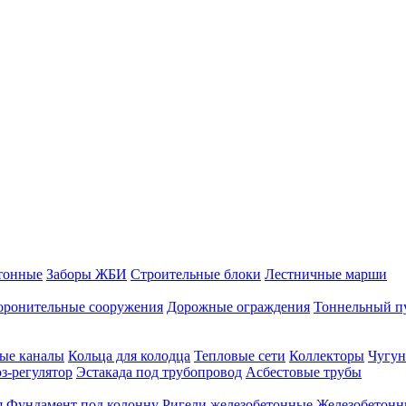
тонные
Заборы ЖБИ
Строительные блоки
Лестничные марши
оронительные сооружения
Дорожные ограждения
Тоннельный п
ые каналы
Кольца для колодца
Тепловые сети
Коллекторы
Чугун
-регулятор
Эстакада под трубопровод
Асбестовые трубы
я
Фундамент под колонну
Ригели железобетонные
Железобетонн