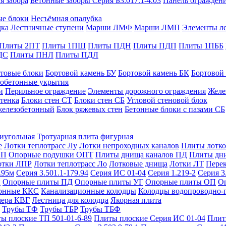
я забора
Бетонные заборы Серия Б3.017.1-4.03
Панель ограждени
ые блоки
Несъёмная опалубка
дка
Лестничные ступени
Марши ЛМФ
Марши ЛМП
Элементы л
Плиты 2ПТ
Плиты 1ПШ
Плиты ПДН
Плиты ПДП
Плиты 1ПББ
ДС
Плиты ПНЛ
Плиты ПДЛ
товые блоки
Бортовой камень БУ
Бортовой камень БК
Бортовой
обетонные укрытия
и
Перильное ограждение
Элементы дорожного ограждения
Желе
тенка
Блоки стен СТ
Блоки стен СБ
Угловой стеновой блок
железобетонный
Блок ряжевых стен
Бетонные блоки с пазами СБ
тиугольная
Тротуарная плита фигурная
е
Лотки теплотрасс Лу
Лотки непроходных каналов
Плиты лотко
ОП
Опорные подушки ОПТ
Плиты днища каналов ПД
Плиты дн
отки ЛПР
Лотки теплотрасс Ло
Лотковые днища
Лотки ЛТ
Перек
.95м
Серия 3.501.1-179.94
Серия ИС 01-04
Серия 1.219-2
Серия 3
и
Опорные плиты ПД
Опорные плиты УГ
Опорные плиты ОП
О
фонные ККС
Канализационные колодцы
Колодцы водопроводно-
мера КВГ
Лестница для колодца
Якорная плита
Трубы ТФ
Трубы ТБР
Трубы ТБФ
ы плоские ТП 501-01-6-89
Плиты плоские Серия ИС 01-04
Плит