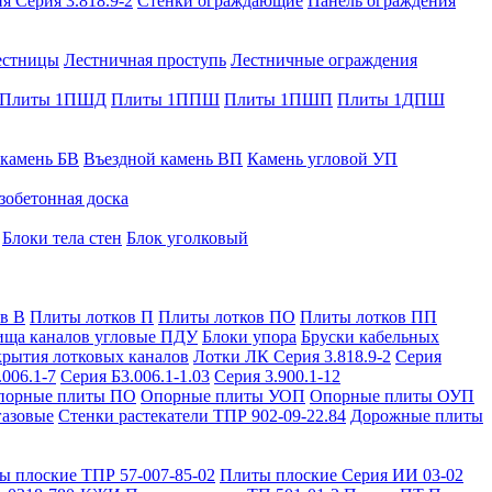
я Серия 3.818.9-2
Стенки ограждающие
Панель ограждения
естницы
Лестничная проступь
Лестничные ограждения
Плиты 1ПШД
Плиты 1ППШ
Плиты 1ПШП
Плиты 1ДПШ
 камень БВ
Въездной камень ВП
Камень угловой УП
зобетонная доска
Блоки тела стен
Блок уголковый
в В
Плиты лотков П
Плиты лотков ПО
Плиты лотков ПП
ища каналов угловые ПДУ
Блоки упора
Бруски кабельных
рытия лотковых каналов
Лотки ЛК Серия 3.818.9-2
Серия
.006.1-7
Серия Б3.006.1-1.03
Серия 3.900.1-12
порные плиты ПО
Опорные плиты УОП
Опорные плиты ОУП
газовые
Стенки растекатели ТПР 902-09-22.84
Дорожные плиты
ы плоские ТПР 57-007-85-02
Плиты плоские Серия ИИ 03-02