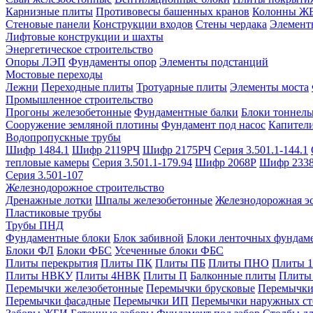
Карнизные плиты
Противовесы башенных кранов
Колонны Ж
Стеновые панели
Конструкции входов
Стены чердака
Элемент
Лифтовые конструкции и шахты
Энергетическое строительство
Опоры ЛЭП
Фундаменты опор
Элементы подстанций
Мостовые переходы
Лежни
Переходные плиты
Тротуарные плиты
Элементы моста
Промышленное строительство
Прогоны железобетонные
Фундаментные балки
Блоки тоннель
Сооружение земляной плотины
Фундамент под насос
Капител
Водопропускные трубы
Шифр 1484.1
Шифр 2119РЧ
Шифр 2175РЧ
Серия 3.501.1-144.1
тепловые камеры
Серия 3.501.1-179.94
Шифр 2068Р
Шифр 233
Серия 3.501-107
Железнодорожное строительство
Дренажные лотки
Шпалы железобетонные
Железнодорожная эс
Пластиковые трубы
Трубы ПНД
Фундаментные блоки
Блок забивной
Блоки ленточных фундам
Блоки ФЛ
Блоки ФБС
Усеченные блоки ФБС
Плиты перекрытия
Плиты ПК
Плиты ПБ
Плиты ПНО
Плиты 
Плиты НВКУ
Плиты 4НВК
Плиты П
Балконные плиты
Плиты
Перемычки железобетонные
Перемычки брусковые
Перемычки
Перемычки фасадные
Перемычки ИП
Перемычки наружных ст