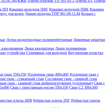
1.0218-780-КЖИ
Плиты плоские ТП 501-01-2
Плиты ПТ
Плиты
в ПП
Крышки колодцев ПВГ
Крышки колодцев ПВК
Крышки
онус для колец
Днище колодца ТПР 901-09.11.84
Кольца с
вые
Лотки водоотводные полимербетонные
Ливневые решетки
 аэродромные
Люки квадратные
Люки полимерные
ные устройства
Стремянки для колодцев
Внутренняя оснастка
ые сваи 350х350
Усиленные сваи 400х400
Усиленные сваи с
ные сваи - стаканный стык
Составные сваи - сварной стык
ные сваи - сварной стык вибропогружение (усиленные)
Сваи с
0х400
Сваи с приставным носом 350х350
Сваи С2 300х300
бристые плиты 4ПВ
Ребристые плиты 2ПГ
Ребристые плиты