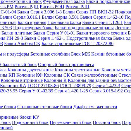
ромежуточный блок
Фундаментная балка
Блоки подколонников
ель РМ
Ригель РДП
Ригель РОП
Ригель РЛП
ИС-01-04
Балки Серия 3.006.1-8
Балки Серия ПП ВКН-32
Подкра
Балки Серия 3.016.1
Балки Серия 3.501
Балки Серия 1.462-10
По
нолитная
Балка крайняя
Цокольная балка
Балки Серия 1.126.1
Бал
 3.503
Подкосоурная балка
Балки под цокольные экраны
Лестнич
я
Балки плитные
Балки Серия У 01-01
Балки таврового сечения
Б
рия ИИ 29-3
Балки Серия 1.462-1
Подстропильная балка
Балка од
03
Балки Альбом СК
Балки стропильные ГОСТ 20372-86
ы и полусферы
Бетонные столбики
Блок МЖ
Камни бетонные б
 балластный блок
Опорный блок противовеса
аса
Колонны двухэтажные
Колонны трехэтажные
Колонны четы
нны КП
Колонны КФ
Колонны СК
Связи железобетонные
Ствол
Колонны витринные
Колонны К
Колонны для зданий без мосто
Колонны КА
ГОСТ 27108-86
ГОСТ 23899-79
Серия 1.423-3
Сери
420-35.95
Серия У 01-02/89
Серия 1.420.1-25
Серия 3.015-1/92
Сер
е блоки
Сплошные стеновые блоки
Диафрагма жесткости
арнизные блоки КУ
 блок
Подоконный блок
Перемычечный блок
Поясной блок
Пар
еновой