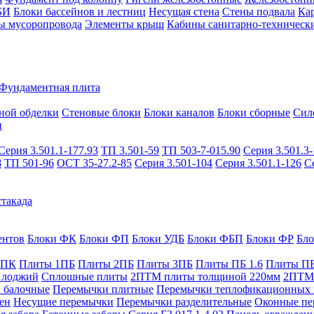
БИ
Блоки бассейнов и лестниц
Несущая стена
Стены подвала
Ка
ы мусоропровода
Элементы крыш
Кабины санитарно-техническ
Фундаментная плита
ной обделки
Стеновые блоки
Блоки каналов
Блоки сборные
Сил
и
Серия 3.501.1-177.93
ТП 3.501-59
ТП 503-7-015.90
Серия 3.501.3-
8
ТП 501-96
ОСТ 35-27.2-85
Серия 3.501-104
Серия 3.501.1-126
С
такада
ентов
Блоки ФК
Блоки ФП
Блоки УДБ
Блоки ФБП
Блоки ФР
Бл
1ПК
Плиты 1ПБ
Плиты 2ПБ
Плиты 3ПБ
Плиты ПБ 1.6
Плиты ПБ
 лоджий
Сплошные плиты
2ПТМ плиты толщиной 220мм
2ПТМ 
 балочные
Перемычки плитные
Перемычки теплофикационных 
ен
Несущие перемычки
Перемычки разделительные
Оконные пе