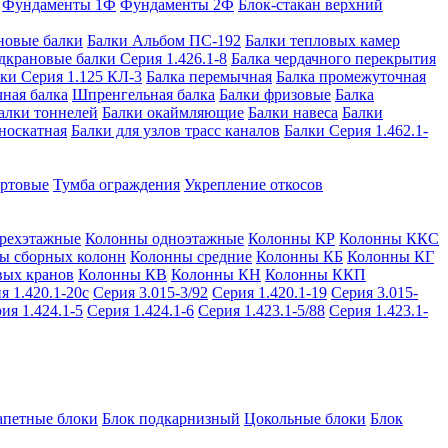
Фундаменты 1Ф
Фундаменты 2Ф
Блок-стакан верхний
новые балки
Балки Альбом ПС-192
Балки тепловых камер
дкрановые балки Серия 1.426.1-8
Балка чердачного перекрытия
ки Серия 1.125 КЛ-3
Балка перемычная
Балка промежуточная
ная балка
Шпренгельная балка
Балки фризовые
Балка
алки тоннелей
Балки окаймляющие
Балки навеса
Балки
носкатная
Балки для узлов трасс каналов
Балки Серия 1.462.1-
ортовые
Тумба ограждения
Укрепление откосов
рехэтажные
Колонны одноэтажные
Колонны КР
Колонны ККС
ы сборных колонн
Колонны средние
Колонны КБ
Колонны КГ
вых кранов
Колонны КВ
Колонны КН
Колонны ККП
я 1.420.1-20с
Серия 3.015-3/92
Серия 1.420.1-19
Серия 3.015-
ия 1.424.1-5
Серия 1.424.1-6
Серия 1.423.1-5/88
Серия 1.423.1-
апетные блоки
Блок подкарнизный
Цокольные блоки
Блок