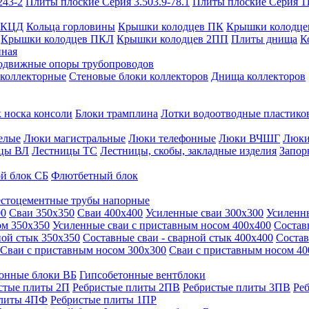
243-2
Плиты плоские Серия 3.503.9-78.1
Плиты плоские Серия 1
 КЦД
Кольца горловины
Крышки колодцев ПК
Крышки колодце
Крышки колодцев ПКЛ
Крышки колодцев 2ПП
Плиты днища
К
нная
одвижные опоры трубопроводов
 коллекторные
Стеновые блоки коллекторов
Днища коллекторов
 носка консоли
Блоки трамплина
Лотки водоотводные пластико
елые
Люки магистральные
Люки телефонные
Люки ВЧШГ
Люки
цы ВЛ
Лестницы ТС
Лестницы, скобы, закладные изделия
Запор
й блок СБ
Флютбетный блок
стоцементные трубы напорные
00
Сваи 350х350
Сваи 400х400
Усиленные сваи 300х300
Усиленн
ом 350х350
Усиленные сваи с приставным носом 400х400
Состав
ной стык 350х350
Составные сваи - сварной стык 400х400
Состав
Сваи с приставным носом 300х300
Сваи с приставным носом 40
онные блоки ВБ
Гипсобетонные вентблоки
стые плиты 2П
Ребристые плиты 2ПВ
Ребристые плиты 3ПВ
Ре
плиты 4ПФ
Ребристые плиты 1ПР