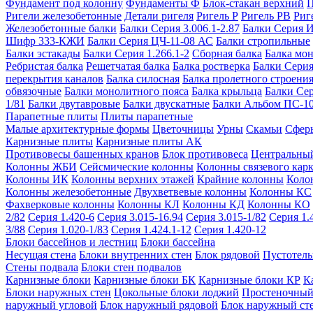
Фундамент под колонну
Фундаменты Ф
Блок-стакан верхний
П
Ригели железобетонные
Детали ригеля
Ригель Р
Ригель РВ
Риг
Железобетонные балки
Балки Серия 3.006.1-2.87
Балки Серия 
Шифр 333-КЖИ
Балки Серия ЦЧ-11-08 АС
Балки стропильные
Балки эстакады
Балки Серия 1.266.1-2
Сборная балка
Балка мо
Ребристая балка
Решетчатая балка
Балка ростверка
Балки Серия
перекрытия каналов
Балка силосная
Балка пролетного строени
обвязочные
Балки монолитного пояса
Балка крыльца
Балки Се
1/81
Балки двутавровые
Балки двускатные
Балки Альбом ПС-1
Парапетные плиты
Плиты парапетные
Малые архитектурные формы
Цветочницы
Урны
Скамьи
Сфер
Карнизные плиты
Карнизные плиты АК
Противовесы башенных кранов
Блок противовеса
Центральный
Колонны ЖБИ
Сейсмические колонны
Колонны связевого карк
Колонны ИК
Колонны верхних этажей
Крайние колонны
Коло
Колонны железобетонные
Двухветвевые колонны
Колонны КС
Фахверковые колонны
Колонны КЛ
Колонны КД
Колонны КО
2/82
Серия 1.420-6
Серия 3.015-16.94
Серия 3.015-1/82
Серия 1.
3/88
Серия 1.020-1/83
Серия 1.424.1-12
Серия 1.420-12
Блоки бассейнов и лестниц
Блоки бассейна
Несущая стена
Блоки внутренних стен
Блок рядовой
Пустотелы
Стены подвала
Блоки стен подвалов
Карнизные блоки
Карнизные блоки БК
Карнизные блоки КР
К
Блоки наружных стен
Цокольные блоки лоджий
Простеночный
наружный угловой
Блок наружный рядовой
Блок наружный ст