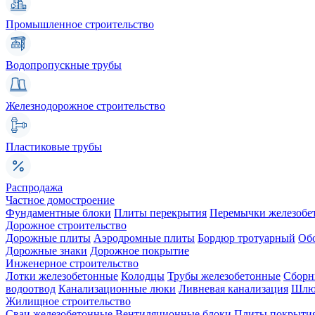
Промышленное строительство
Водопропускные трубы
Железнодорожное строительство
Пластиковые трубы
Распродажа
Частное домостроение
Фундаментные блоки
Плиты перекрытия
Перемычки железобе
Дорожное строительство
Дорожные плиты
Аэродромные плиты
Бордюр тротуарный
Об
Дорожные знаки
Дорожное покрытие
Инженерное строительство
Лотки железобетонные
Колодцы
Трубы железобетонные
Сборн
водоотвод
Канализационные люки
Ливневая канализация
Шлюз
Жилищное строительство
Сваи железобетонные
Вентиляционные блоки
Плиты покрыти