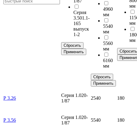
800
1/87
мм
4960
Серия
мм
115
3.501.1-
мм
165
5540
выпуск
мм
1-2
180
мм
5560
Сбросить
мм
Сбросить
Применить
Примени
6160
мм
Сбросить
Применить
Серия 1.020-
Р 3.26
2540
180
1/87
Серия 1.020-
Р 3.56
5540
180
1/87