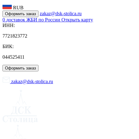
RUB
zakaz@dsk-stolica.ru
Оформить заказ
0
доставок ЖБИ по России
Открыть карту
ИНН:
7721823772
БИК:
044525411
Оформить заказ
zakaz@dsk-stolica.ru