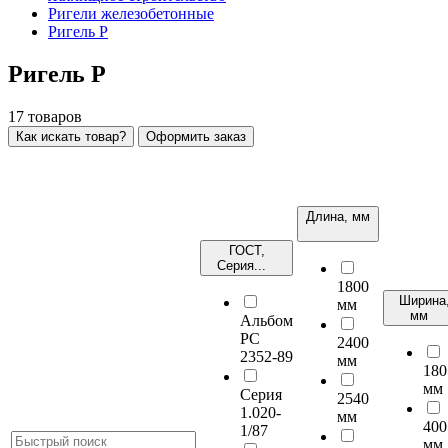
Ригели железобетонные
Ригель Р
Ригель Р
17
товаров
Как искать товар?
Оформить заказ
Длина, мм
ГОСТ,
Серия...
1800
Ширина
мм
мм
Альбом
РС
2400
2352-89
мм
180
мм
Серия
2540
1.020-
мм
400
1/87
мм