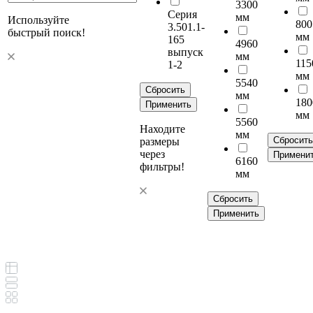
3300
Серия
мм
Используйте
800
3.501.1-
быстрый поиск!
мм
165
4960
выпуск
мм
115
1-2
мм
5540
Сбросить
мм
180
Применить
мм
5560
Находите
мм
Сбросить
размеры
через
Примени
6160
фильтры!
мм
Сбросить
Применить