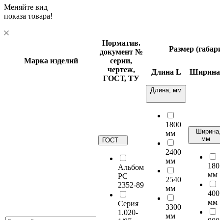
Меняйте вид
показа товара!
Норматив.
Размер (габа
документ
№
Марка изделий
серии,
чертеж,
Длина
L
Ширин
ГОСТ, ТУ
Длина, мм
1800
Ширина
мм
мм
ГОСТ
2400
мм
180
Альбом
мм
РС
2540
2352-89
мм
400
мм
Серия
3300
1.020-
мм