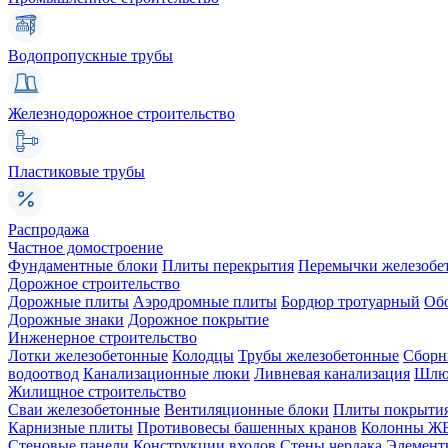
Водопропускные трубы
Железнодорожное строительство
Пластиковые трубы
Распродажа
Частное домостроение
Фундаментные блоки
Плиты перекрытия
Перемычки железобе
Дорожное строительство
Дорожные плиты
Аэродромные плиты
Бордюр тротуарный
Об
Дорожные знаки
Дорожное покрытие
Инженерное строительство
Лотки железобетонные
Колодцы
Трубы железобетонные
Сборн
водоотвод
Канализационные люки
Ливневая канализация
Шлюз
Жилищное строительство
Сваи железобетонные
Вентиляционные блоки
Плиты покрыти
Карнизные плиты
Противовесы башенных кранов
Колонны Ж
Стеновые панели
Конструкции входов
Стены чердака
Элемент