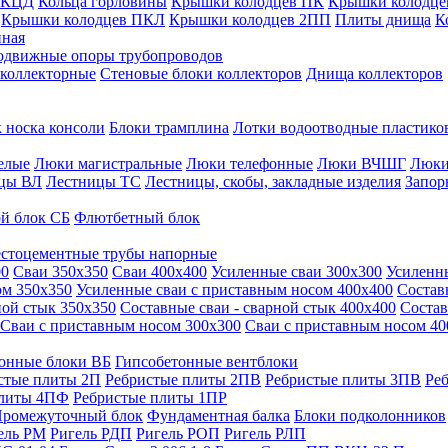
 КЦД
Кольца горловины
Крышки колодцев ПК
Крышки колодце
Крышки колодцев ПКЛ
Крышки колодцев 2ПП
Плиты днища
К
нная
одвижные опоры трубопроводов
 коллекторные
Стеновые блоки коллекторов
Днища коллекторов
 носка консоли
Блоки трамплина
Лотки водоотводные пластико
елые
Люки магистральные
Люки телефонные
Люки ВЧШГ
Люки
цы ВЛ
Лестницы ТС
Лестницы, скобы, закладные изделия
Запор
й блок СБ
Флютбетный блок
стоцементные трубы напорные
00
Сваи 350х350
Сваи 400х400
Усиленные сваи 300х300
Усиленн
ом 350х350
Усиленные сваи с приставным носом 400х400
Состав
ной стык 350х350
Составные сваи - сварной стык 400х400
Состав
Сваи с приставным носом 300х300
Сваи с приставным носом 40
онные блоки ВБ
Гипсобетонные вентблоки
стые плиты 2П
Ребристые плиты 2ПВ
Ребристые плиты 3ПВ
Ре
плиты 4ПФ
Ребристые плиты 1ПР
ромежуточный блок
Фундаментная балка
Блоки подколонников
ель РМ
Ригель РДП
Ригель РОП
Ригель РЛП