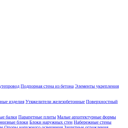
утепровод
Подпорная стена из бетона
Элементы укрепления
ные изделия
Утяжелители железобетонные
Поверхностный
ые балки
Парапетные плиты
Малые архитектурные формы
рнизные блоки
Блоки наружных стен
Набережные стены
ие
Опоры наружного освещения
Защитные ограждения