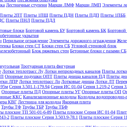
дка
Лестничные ступени
Марши ЛМФ
Марши ЛМП
Элементы л
Плиты 2ПТ
Плиты 1ПШ
Плиты ПДН
Плиты ПДП
Плиты 1ПББ
ДС
Плиты ПНЛ
Плиты ПДЛ
товые блоки
Бортовой камень БУ
Бортовой камень БК
Бортовой
обетонные укрытия
и
Перильное ограждение
Элементы дорожного ограждения
Желе
тенка
Блоки стен СТ
Блоки стен СБ
Угловой стеновой блок
железобетонный
Блок ряжевых стен
Бетонные блоки с пазами СБ
тиугольная
Тротуарная плита фигурная
е
Лотки теплотрасс Лу
Лотки непроходных каналов
Плиты лотко
ОП
Опорные подушки ОПТ
Плиты днища каналов ПД
Плиты дн
отки ЛПР
Лотки теплотрасс Ло
Лотковые днища
Лотки ЛТ
Перек
.95м
Серия 3.501.1-179.94
Серия ИС 01-04
Серия 1.219-2
Серия 3
и
Опорные плиты ПД
Опорные плиты УГ
Опорные плиты ОП
О
фонные ККС
Канализационные колодцы
Колодцы водопроводно-
мера КВГ
Лестница для колодца
Якорная плита
Трубы ТФ
Трубы ТБР
Трубы ТБФ
ы плоские ТП 501-01-6-89
Плиты плоские Серия ИС 01-04
Плит
243-2
Плиты плоские Серия 3.503.9-78.1
Плиты плоские Серия 1