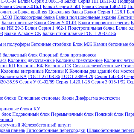
ИС-01-04
Балки Серия 3.006.1-8
Балки Серия ПП ВКН-32
Подкра
Балки Серия 3.016.1
Балки Серия 3.501
Балки Серия 1.462-10
По
нолитная
Балка крайняя
Цокольная балка
Балки Серия 1.126.1
Бал
 3.503
Подкосоурная балка
Балки под цокольные экраны
Лестнич
я
Балки плитные
Балки Серия У 01-01
Балки таврового сечения
Б
рия ИИ 29-3
Балки Серия 1.462-1
Подстропильная балка
Балка од
03
Балки Альбом СК
Балки стропильные ГОСТ 20372-86
ы и полусферы
Бетонные столбики
Блок МЖ
Камни бетонные б
 балластный блок
Опорный блок противовеса
аса
Колонны двухэтажные
Колонны трехэтажные
Колонны четы
нны КП
Колонны КФ
Колонны СК
Связи железобетонные
Ствол
Колонны витринные
Колонны К
Колонны для зданий без мосто
Колонны КА
ГОСТ 27108-86
ГОСТ 23899-79
Серия 1.423-3
Сери
420-35.95
Серия У 01-02/89
Серия 1.420.1-25
Серия 3.015-1/92
Сер
е блоки
Сплошные стеновые блоки
Диафрагма жесткости
арнизные блоки КУ
 блок
Подоконный блок
Перемычечный блок
Поясной блок
Пар
еновой
фартучный
Железобетонный шпунт
довая панель
Гипсобетонные перегородки
Шлакобетонные перег