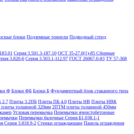
осные блоки
Подземные тоннели
Подводный стенд
183.01
Серия 3.501.3-187.10
ОСТ 35-27.0(1)-85
Сборные
ерия 3.820-6
Серия 3.503.1-112.97
ГОСТ 26067.0-83
ТУ 57-368
оки Ф
Блоки ФБ
Блоки Б
Фундаментный блок стаканного типа
 2.7
Плиты 3.2ПБ
Плиты ПБ 4.0
Плиты НВ
Плиты НВК
плиты толщиной 320мм
2ПТМ плиты толщиной 450мм
камер
Угловая перемычка
Перемычки ячеистобетонные
ремычки
Перемычки балочные Серия Б1.038.1-1
я Серия 3.818.9-2
Стенки ограждающие
Панель ограждения