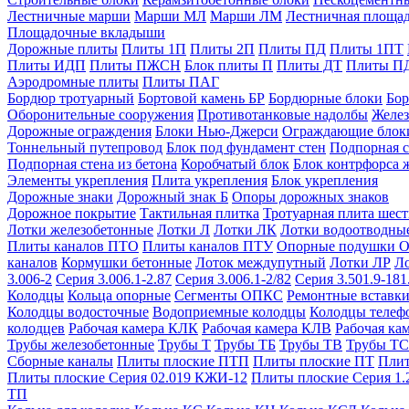
Лестничные марши
Марши МЛ
Марши ЛМ
Лестничная площа
Площадочные вкладыши
Дорожные плиты
Плиты 1П
Плиты 2П
Плиты ПД
Плиты 1ПТ
Плиты ИДП
Плиты ПЖСН
Блок плиты П
Плиты ДТ
Плиты П
Аэродромные плиты
Плиты ПАГ
Бордюр тротуарный
Бортовой камень БР
Бордюрные блоки
Бор
Оборонительные сооружения
Противотанковые надолбы
Желез
Дорожные ограждения
Блоки Нью-Джерси
Ограждающие блок
Тоннельный путепровод
Блок под фундамент стен
Подпорная с
Подпорная стена из бетона
Коробчатый блок
Блок контрфорса 
Элементы укрепления
Плита укрепления
Блок укрепления
Дорожные знаки
Дорожный знак Б
Опоры дорожных знаков
Дорожное покрытие
Тактильная плитка
Тротуарная плита шес
Лотки железобетонные
Лотки Л
Лотки ЛК
Лотки водоотводны
Плиты каналов ПТО
Плиты каналов ПТУ
Опорные подушки 
каналов
Кормушки бетонные
Лоток междупутный
Лотки ЛР
Л
3.006-2
Серия 3.006.1-2.87
Серия 3.006.1-2/82
Серия 3.501.9-181
Колодцы
Кольца опорные
Сегменты ОПКС
Ремонтные вставк
Колодцы водосточные
Водоприемные колодцы
Колодцы теле
колодцев
Рабочая камера КЛК
Рабочая камера КЛВ
Рабочая ка
Трубы железобетонные
Трубы Т
Трубы ТБ
Трубы ТВ
Трубы ТС
Сборные каналы
Плиты плоские ПТП
Плиты плоские ПТ
Плит
Плиты плоские Серия 02.019 КЖИ-12
Плиты плоские Серия 1.
ТП