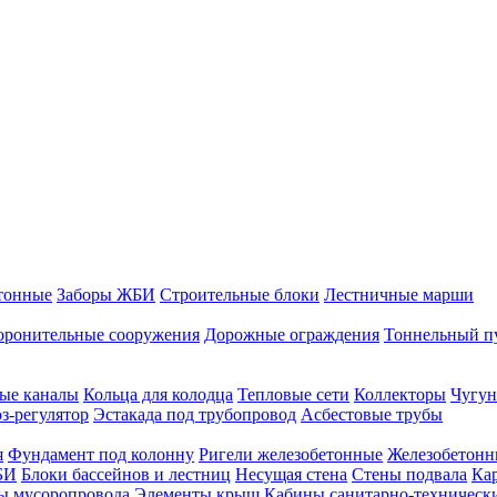
тонные
Заборы ЖБИ
Строительные блоки
Лестничные марши
оронительные сооружения
Дорожные ограждения
Тоннельный п
ые каналы
Кольца для колодца
Тепловые сети
Коллекторы
Чугун
-регулятор
Эстакада под трубопровод
Асбестовые трубы
я
Фундамент под колонну
Ригели железобетонные
Железобетонн
БИ
Блоки бассейнов и лестниц
Несущая стена
Стены подвала
Ка
ы мусоропровода
Элементы крыш
Кабины санитарно-техническ