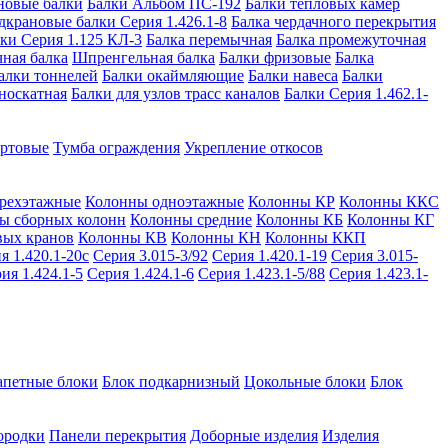
новые балки
Балки Альбом ПС-192
Балки тепловых камер
дкрановые балки Серия 1.426.1-8
Балка чердачного перекрытия
ки Серия 1.125 КЛ-3
Балка перемычная
Балка промежуточная
ная балка
Шпренгельная балка
Балки фризовые
Балка
алки тоннелей
Балки окаймляющие
Балки навеса
Балки
носкатная
Балки для узлов трасс каналов
Балки Серия 1.462.1-
ортовые
Тумба ограждения
Укрепление откосов
рехэтажные
Колонны одноэтажные
Колонны КР
Колонны ККС
ы сборных колонн
Колонны средние
Колонны КБ
Колонны КГ
вых кранов
Колонны КВ
Колонны КН
Колонны ККП
я 1.420.1-20с
Серия 3.015-3/92
Серия 1.420.1-19
Серия 3.015-
ия 1.424.1-5
Серия 1.424.1-6
Серия 1.423.1-5/88
Серия 1.423.1-
апетные блоки
Блок подкарнизный
Цокольные блоки
Блок
ородки
Панели перекрытия
Доборные изделия
Изделия