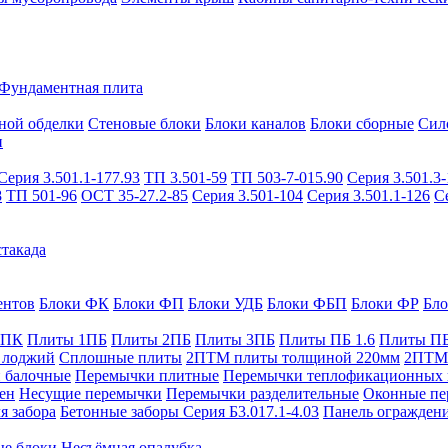
Фундаментная плита
ной обделки
Стеновые блоки
Блоки каналов
Блоки сборные
Сил
и
Серия 3.501.1-177.93
ТП 3.501-59
ТП 503-7-015.90
Серия 3.501.3-
8
ТП 501-96
ОСТ 35-27.2-85
Серия 3.501-104
Серия 3.501.1-126
С
такада
ентов
Блоки ФК
Блоки ФП
Блоки УДБ
Блоки ФБП
Блоки ФР
Бл
1ПК
Плиты 1ПБ
Плиты 2ПБ
Плиты 3ПБ
Плиты ПБ 1.6
Плиты ПБ
 лоджий
Сплошные плиты
2ПТМ плиты толщиной 220мм
2ПТМ 
 балочные
Перемычки плитные
Перемычки теплофикационных 
ен
Несущие перемычки
Перемычки разделительные
Оконные пе
я забора
Бетонные заборы Серия Б3.017.1-4.03
Панель ограждени
ые блоки
Несъёмная опалубка