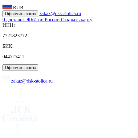
RUB
zakaz@dsk-stolica.ru
Оформить заказ
0
доставок ЖБИ по России
Открыть карту
ИНН:
7721823772
БИК:
044525411
Оформить заказ
zakaz@dsk-stolica.ru