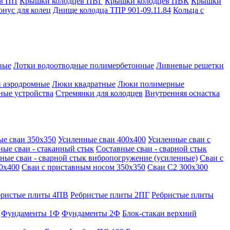
в ПП
Крышки колодцев ПВГ
Крышки колодцев ПВК
Крышки
онус для колец
Днище колодца ТПР 901-09.11.84
Кольца с
вые
Лотки водоотводные полимербетонные
Ливневые решетки
 аэродромные
Люки квадратные
Люки полимерные
ные устройства
Стремянки для колодцев
Внутренняя оснастка
ые сваи 350х350
Усиленные сваи 400х400
Усиленные сваи с
ные сваи - стаканный стык
Составные сваи - сварной стык
ные сваи - сварной стык вибропогружение (усиленные)
Сваи с
0х400
Сваи с приставным носом 350х350
Сваи С2 300х300
бристые плиты 4ПВ
Ребристые плиты 2ПГ
Ребристые плиты
Фундаменты 1Ф
Фундаменты 2Ф
Блок-стакан верхний