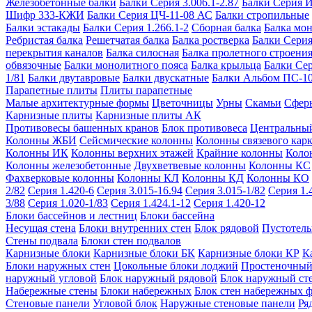
Железобетонные балки
Балки Серия 3.006.1-2.87
Балки Серия 
Шифр 333-КЖИ
Балки Серия ЦЧ-11-08 АС
Балки стропильные
Балки эстакады
Балки Серия 1.266.1-2
Сборная балка
Балка мо
Ребристая балка
Решетчатая балка
Балка ростверка
Балки Серия
перекрытия каналов
Балка силосная
Балка пролетного строени
обвязочные
Балки монолитного пояса
Балка крыльца
Балки Се
1/81
Балки двутавровые
Балки двускатные
Балки Альбом ПС-1
Парапетные плиты
Плиты парапетные
Малые архитектурные формы
Цветочницы
Урны
Скамьи
Сфер
Карнизные плиты
Карнизные плиты АК
Противовесы башенных кранов
Блок противовеса
Центральный
Колонны ЖБИ
Сейсмические колонны
Колонны связевого карк
Колонны ИК
Колонны верхних этажей
Крайние колонны
Коло
Колонны железобетонные
Двухветвевые колонны
Колонны КС
Фахверковые колонны
Колонны КЛ
Колонны КД
Колонны КО
2/82
Серия 1.420-6
Серия 3.015-16.94
Серия 3.015-1/82
Серия 1.
3/88
Серия 1.020-1/83
Серия 1.424.1-12
Серия 1.420-12
Блоки бассейнов и лестниц
Блоки бассейна
Несущая стена
Блоки внутренних стен
Блок рядовой
Пустотелы
Стены подвала
Блоки стен подвалов
Карнизные блоки
Карнизные блоки БК
Карнизные блоки КР
К
Блоки наружных стен
Цокольные блоки лоджий
Простеночный
наружный угловой
Блок наружный рядовой
Блок наружный ст
Набережные стены
Блоки набережных
Блок стен набережных 
Стеновые панели
Угловой блок
Наружные стеновые панели
Ря