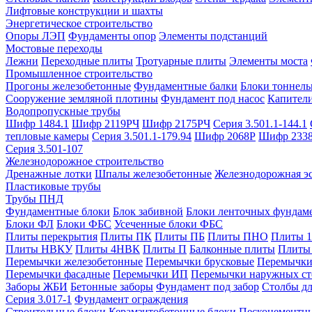
Лифтовые конструкции и шахты
Энергетическое строительство
Опоры ЛЭП
Фундаменты опор
Элементы подстанций
Мостовые переходы
Лежни
Переходные плиты
Тротуарные плиты
Элементы моста
Промышленное строительство
Прогоны железобетонные
Фундаментные балки
Блоки тоннель
Сооружение земляной плотины
Фундамент под насос
Капител
Водопропускные трубы
Шифр 1484.1
Шифр 2119РЧ
Шифр 2175РЧ
Серия 3.501.1-144.1
тепловые камеры
Серия 3.501.1-179.94
Шифр 2068Р
Шифр 233
Серия 3.501-107
Железнодорожное строительство
Дренажные лотки
Шпалы железобетонные
Железнодорожная эс
Пластиковые трубы
Трубы ПНД
Фундаментные блоки
Блок забивной
Блоки ленточных фундам
Блоки ФЛ
Блоки ФБС
Усеченные блоки ФБС
Плиты перекрытия
Плиты ПК
Плиты ПБ
Плиты ПНО
Плиты 
Плиты НВКУ
Плиты 4НВК
Плиты П
Балконные плиты
Плиты
Перемычки железобетонные
Перемычки брусковые
Перемычки
Перемычки фасадные
Перемычки ИП
Перемычки наружных ст
Заборы ЖБИ
Бетонные заборы
Фундамент под забор
Столбы дл
Серия 3.017-1
Фундамент ограждения
Строительные блоки
Керамзитобетонные блоки
Пескоцементн