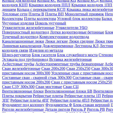
Кольца для колодца
Кольца КС
Кольца КЦ
Кольца КСД
Кольца
колодцев КЦП
Крышки колодцев ППЛ
Крышки колодцев 1ПП
днищем
Кольца с перекрытием КСП
Крышка люка железобето
Тепловые сети
Плиты В
Плиты ВП
Монолитный приямок
Неп
Коллекторы
Плиты коллектора
Угловой блок коллектора
Балки
Чугунные изделия
Цоколь чугунный
Утяжелители железобетонные
Утяжелители УБО
Поверхностный водоотвод
Лотки водоотводные бетонные
Блок
Точечный водоотвод
Комплектующие водоотвода
Канализационные люки
Люки легкие
Люки средние
Люки тяж
Ливневая канализация
Дождеприемники
Лестницы КЛ
Лестни
колодцев связи
Изделия из металла
Шлюз-регулятор
Блок гасителя
Блок служебного моста
Стеново
Эстакада под трубопровод
Вставка железобетонная
Асбестовые трубы
Асбестоцементные трубы безнапорные
Асбе
Сваи железобетонные
Сваи 200х200
Сваи 250х250
Сваи 300х3
приставным носом 300х300
Усиленные сваи с приставным нос
Составные сваи - сварной стык 300х300
Составные сваи - свар
приставным носом 200х200
Сваи с приставным носом 250х250
Сваи С3У 300х300
Сваи мостовые
Сваи СЦ
Вентиляционные блоки
Вентиляционные блоки БВ
Вентиляци
Плиты покрытия
Ребристые плиты
Ребристые плиты 1П
Ребри
3ПГ
Ребристые плиты 4ПГ
Ребристые плиты 4ПЛ
Ребристые 
Фундамент под колонну
Фундаменты Ф
Блок-стакан верхний
П
Ригели железобетонные
Детали ригеля
Ригель Р
Ригель РВ
Риг