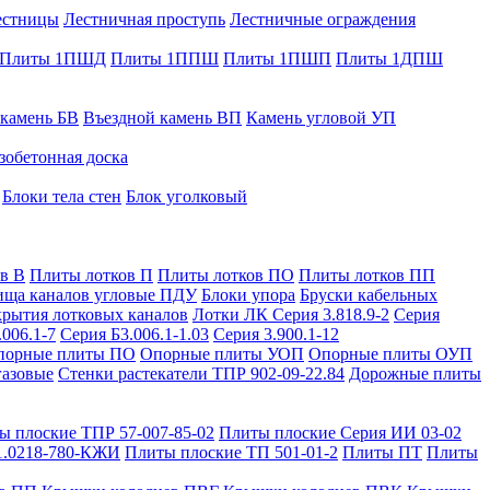
естницы
Лестничная проступь
Лестничные ограждения
Плиты 1ПШД
Плиты 1ППШ
Плиты 1ПШП
Плиты 1ДПШ
 камень БВ
Въездной камень ВП
Камень угловой УП
зобетонная доска
Блоки тела стен
Блок уголковый
в В
Плиты лотков П
Плиты лотков ПО
Плиты лотков ПП
ища каналов угловые ПДУ
Блоки упора
Бруски кабельных
рытия лотковых каналов
Лотки ЛК Серия 3.818.9-2
Серия
.006.1-7
Серия Б3.006.1-1.03
Серия 3.900.1-12
порные плиты ПО
Опорные плиты УОП
Опорные плиты ОУП
газовые
Стенки растекатели ТПР 902-09-22.84
Дорожные плиты
ы плоские ТПР 57-007-85-02
Плиты плоские Серия ИИ 03-02
1.0218-780-КЖИ
Плиты плоские ТП 501-01-2
Плиты ПТ
Плиты