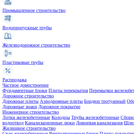
Промышленное строительство
Водопропускные трубы
Железнодорожное строительство
Пластиковые трубы
Распродажа
Частное домостроение
Фундаментные блоки
Плиты перекрытия
Перемычки железобе
Дорожное строительство
Дорожные плиты
Аэродромные плиты
Бордюр тротуарный
Об
Дорожные знаки
Дорожное покрытие
Инженерное строительство
Лотки железобетонные
Колодцы
Трубы железобетонные
Сборн
водоотвод
Канализационные люки
Ливневая канализация
Шлюз
Жилищное строительство
Сваи железобетонные
Вентиляционные блоки
Плиты покрыти