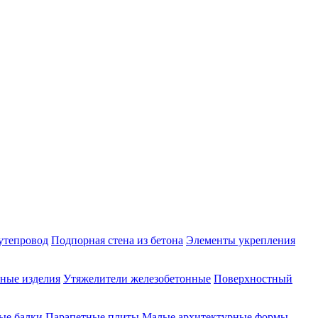
утепровод
Подпорная стена из бетона
Элементы укрепления
ные изделия
Утяжелители железобетонные
Поверхностный
ые балки
Парапетные плиты
Малые архитектурные формы