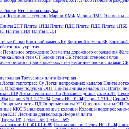
я забора
Бетонные заборы Серия Б3.017.1-4.03
Панель ограждени
ые блоки
Несъёмная опалубка
дка
Лестничные ступени
Марши ЛМФ
Марши ЛМП
Элементы л
Плиты 2ПТ
Плиты 1ПШ
Плиты ПДН
Плиты ПДП
Плиты 1ПББ
ДС
Плиты ПНЛ
Плиты ПДЛ
товые блоки
Бортовой камень БУ
Бортовой камень БК
Бортовой
обетонные укрытия
и
Перильное ограждение
Элементы дорожного ограждения
Желе
тенка
Блоки стен СТ
Блоки стен СБ
Угловой стеновой блок
железобетонный
Блок ряжевых стен
Бетонные блоки с пазами СБ
тиугольная
Тротуарная плита фигурная
е
Лотки теплотрасс Лу
Лотки непроходных каналов
Плиты лотко
ОП
Опорные подушки ОПТ
Плиты днища каналов ПД
Плиты дн
отки ЛПР
Лотки теплотрасс Ло
Лотковые днища
Лотки ЛТ
Перек
.95м
Серия 3.501.1-179.94
Серия ИС 01-04
Серия 1.219-2
Серия 3
и
Опорные плиты ПД
Опорные плиты УГ
Опорные плиты ОП
О
фонные ККС
Канализационные колодцы
Колодцы водопроводно-
мера КВГ
Лестница для колодца
Якорная плита
Трубы ТФ
Трубы ТБР
Трубы ТБФ
ы плоские ТП 501-01-6-89
Плиты плоские Серия ИС 01-04
Плит