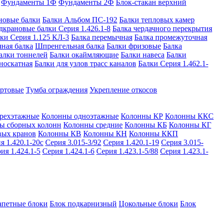
Фундаменты 1Ф
Фундаменты 2Ф
Блок-стакан верхний
новые балки
Балки Альбом ПС-192
Балки тепловых камер
дкрановые балки Серия 1.426.1-8
Балка чердачного перекрытия
ки Серия 1.125 КЛ-3
Балка перемычная
Балка промежуточная
ная балка
Шпренгельная балка
Балки фризовые
Балка
алки тоннелей
Балки окаймляющие
Балки навеса
Балки
носкатная
Балки для узлов трасс каналов
Балки Серия 1.462.1-
ортовые
Тумба ограждения
Укрепление откосов
рехэтажные
Колонны одноэтажные
Колонны КР
Колонны ККС
ы сборных колонн
Колонны средние
Колонны КБ
Колонны КГ
вых кранов
Колонны КВ
Колонны КН
Колонны ККП
я 1.420.1-20с
Серия 3.015-3/92
Серия 1.420.1-19
Серия 3.015-
ия 1.424.1-5
Серия 1.424.1-6
Серия 1.423.1-5/88
Серия 1.423.1-
апетные блоки
Блок подкарнизный
Цокольные блоки
Блок