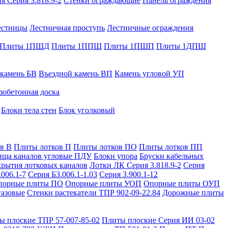
я Серия 3.818.9-2
Стенки ограждающие
Панель ограждения
естницы
Лестничная проступь
Лестничные ограждения
Плиты 1ПШД
Плиты 1ППШ
Плиты 1ПШП
Плиты 1ДПШ
 камень БВ
Въездной камень ВП
Камень угловой УП
зобетонная доска
Блоки тела стен
Блок уголковый
в В
Плиты лотков П
Плиты лотков ПО
Плиты лотков ПП
ища каналов угловые ПДУ
Блоки упора
Бруски кабельных
рытия лотковых каналов
Лотки ЛК Серия 3.818.9-2
Серия
.006.1-7
Серия Б3.006.1-1.03
Серия 3.900.1-12
порные плиты ПО
Опорные плиты УОП
Опорные плиты ОУП
газовые
Стенки растекатели ТПР 902-09-22.84
Дорожные плиты
ы плоские ТПР 57-007-85-02
Плиты плоские Серия ИИ 03-02