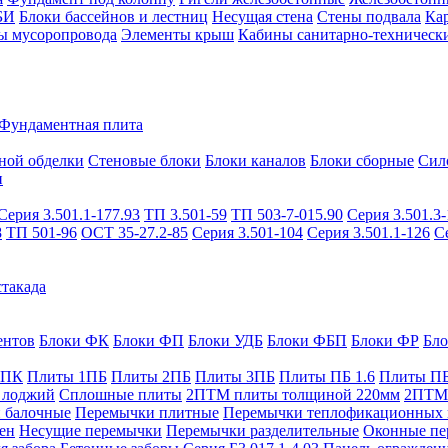
БИ
Блоки бассейнов и лестниц
Несущая стена
Стены подвала
Ка
ы мусоропровода
Элементы крыш
Кабины санитарно-техническ
Фундаментная плита
ной обделки
Стеновые блоки
Блоки каналов
Блоки сборные
Сил
и
Серия 3.501.1-177.93
ТП 3.501-59
ТП 503-7-015.90
Серия 3.501.3-
8
ТП 501-96
ОСТ 35-27.2-85
Серия 3.501-104
Серия 3.501.1-126
С
такада
ентов
Блоки ФК
Блоки ФП
Блоки УДБ
Блоки ФБП
Блоки ФР
Бл
1ПК
Плиты 1ПБ
Плиты 2ПБ
Плиты 3ПБ
Плиты ПБ 1.6
Плиты ПБ
 лоджий
Сплошные плиты
2ПТМ плиты толщиной 220мм
2ПТМ 
 балочные
Перемычки плитные
Перемычки теплофикационных 
ен
Несущие перемычки
Перемычки разделительные
Оконные пе