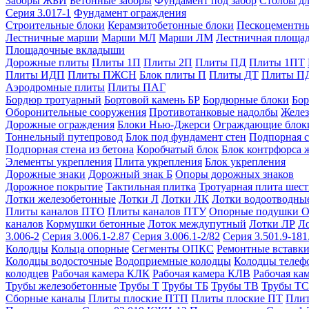
Заборы ЖБИ
Бетонные заборы
Фундамент под забор
Столбы дл
Серия 3.017-1
Фундамент ограждения
Строительные блоки
Керамзитобетонные блоки
Пескоцементн
Лестничные марши
Марши МЛ
Марши ЛМ
Лестничная площа
Площадочные вкладыши
Дорожные плиты
Плиты 1П
Плиты 2П
Плиты ПД
Плиты 1ПТ
Плиты ИДП
Плиты ПЖСН
Блок плиты П
Плиты ДТ
Плиты П
Аэродромные плиты
Плиты ПАГ
Бордюр тротуарный
Бортовой камень БР
Бордюрные блоки
Бор
Оборонительные сооружения
Противотанковые надолбы
Желез
Дорожные ограждения
Блоки Нью-Джерси
Ограждающие блок
Тоннельный путепровод
Блок под фундамент стен
Подпорная с
Подпорная стена из бетона
Коробчатый блок
Блок контрфорса 
Элементы укрепления
Плита укрепления
Блок укрепления
Дорожные знаки
Дорожный знак Б
Опоры дорожных знаков
Дорожное покрытие
Тактильная плитка
Тротуарная плита шес
Лотки железобетонные
Лотки Л
Лотки ЛК
Лотки водоотводны
Плиты каналов ПТО
Плиты каналов ПТУ
Опорные подушки 
каналов
Кормушки бетонные
Лоток междупутный
Лотки ЛР
Л
3.006-2
Серия 3.006.1-2.87
Серия 3.006.1-2/82
Серия 3.501.9-181
Колодцы
Кольца опорные
Сегменты ОПКС
Ремонтные вставк
Колодцы водосточные
Водоприемные колодцы
Колодцы теле
колодцев
Рабочая камера КЛК
Рабочая камера КЛВ
Рабочая ка
Трубы железобетонные
Трубы Т
Трубы ТБ
Трубы ТВ
Трубы ТС
Сборные каналы
Плиты плоские ПТП
Плиты плоские ПТ
Плит