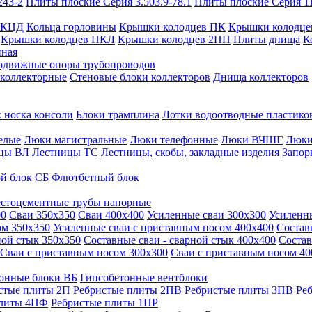
243-2
Плиты плоские Серия 3.503.9-78.1
Плиты плоские Серия 1
 КЦД
Кольца горловины
Крышки колодцев ПК
Крышки колодце
Крышки колодцев ПКЛ
Крышки колодцев 2ПП
Плиты днища
К
нная
одвижные опоры трубопроводов
 коллекторные
Стеновые блоки коллекторов
Днища коллекторов
 носка консоли
Блоки трамплина
Лотки водоотводные пластико
елые
Люки магистральные
Люки телефонные
Люки ВЧШГ
Люки
цы ВЛ
Лестницы ТС
Лестницы, скобы, закладные изделия
Запор
й блок СБ
Флютбетный блок
стоцементные трубы напорные
00
Сваи 350х350
Сваи 400х400
Усиленные сваи 300х300
Усиленн
ом 350х350
Усиленные сваи с приставным носом 400х400
Состав
ной стык 350х350
Составные сваи - сварной стык 400х400
Состав
Сваи с приставным носом 300х300
Сваи с приставным носом 40
онные блоки ВБ
Гипсобетонные вентблоки
стые плиты 2П
Ребристые плиты 2ПВ
Ребристые плиты 3ПВ
Ре
плиты 4ПФ
Ребристые плиты 1ПР