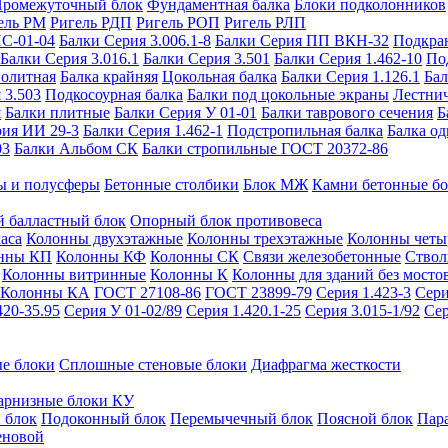
ромежуточный блок
Фундаментная балка
Блоки подколонников
ель РМ
Ригель РДП
Ригель РОП
Ригель РЛП
ИС-01-04
Балки Серия 3.006.1-8
Балки Серия ПП ВКН-32
Подкра
Балки Серия 3.016.1
Балки Серия 3.501
Балки Серия 1.462-10
По
нолитная
Балка крайняя
Цокольная балка
Балки Серия 1.126.1
Бал
 3.503
Подкосоурная балка
Балки под цокольные экраны
Лестнич
я
Балки плитные
Балки Серия У 01-01
Балки таврового сечения
Б
рия ИИ 29-3
Балки Серия 1.462-1
Подстропильная балка
Балка од
03
Балки Альбом СК
Балки стропильные ГОСТ 20372-86
ы и полусферы
Бетонные столбики
Блок МЖ
Камни бетонные б
 балластный блок
Опорный блок противовеса
аса
Колонны двухэтажные
Колонны трехэтажные
Колонны четы
нны КП
Колонны КФ
Колонны СК
Связи железобетонные
Ствол
Колонны витринные
Колонны К
Колонны для зданий без мосто
Колонны КА
ГОСТ 27108-86
ГОСТ 23899-79
Серия 1.423-3
Сери
420-35.95
Серия У 01-02/89
Серия 1.420.1-25
Серия 3.015-1/92
Сер
е блоки
Сплошные стеновые блоки
Диафрагма жесткости
арнизные блоки КУ
 блок
Подоконный блок
Перемычечный блок
Поясной блок
Пар
еновой