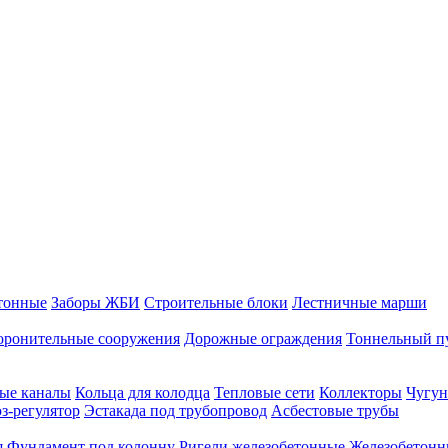
тонные
Заборы ЖБИ
Строительные блоки
Лестничные марши
оронительные сооружения
Дорожные ограждения
Тоннельный п
ые каналы
Кольца для колодца
Тепловые сети
Коллекторы
Чугун
-регулятор
Эстакада под трубопровод
Асбестовые трубы
я
Фундамент под колонну
Ригели железобетонные
Железобетонн