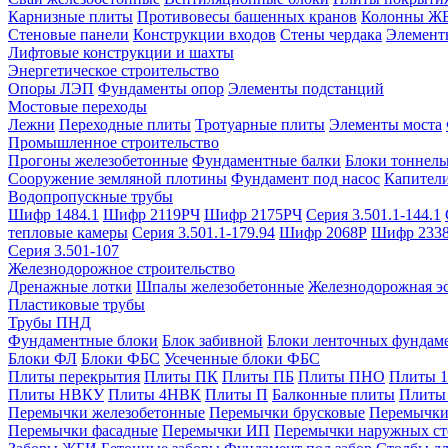
Карнизные плиты
Противовесы башенных кранов
Колонны Ж
Стеновые панели
Конструкции входов
Стены чердака
Элемент
Лифтовые конструкции и шахты
Энергетическое строительство
Опоры ЛЭП
Фундаменты опор
Элементы подстанций
Мостовые переходы
Лежни
Переходные плиты
Тротуарные плиты
Элементы моста
Промышленное строительство
Прогоны железобетонные
Фундаментные балки
Блоки тоннель
Сооружение земляной плотины
Фундамент под насос
Капител
Водопропускные трубы
Шифр 1484.1
Шифр 2119РЧ
Шифр 2175РЧ
Серия 3.501.1-144.1
тепловые камеры
Серия 3.501.1-179.94
Шифр 2068Р
Шифр 233
Серия 3.501-107
Железнодорожное строительство
Дренажные лотки
Шпалы железобетонные
Железнодорожная эс
Пластиковые трубы
Трубы ПНД
Фундаментные блоки
Блок забивной
Блоки ленточных фундам
Блоки ФЛ
Блоки ФБС
Усеченные блоки ФБС
Плиты перекрытия
Плиты ПК
Плиты ПБ
Плиты ПНО
Плиты 
Плиты НВКУ
Плиты 4НВК
Плиты П
Балконные плиты
Плиты
Перемычки железобетонные
Перемычки брусковые
Перемычки
Перемычки фасадные
Перемычки ИП
Перемычки наружных ст