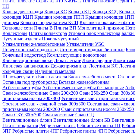
Плиты плоские Серия 02.019 КЖИ-12
Плиты плоские Серия 1.
ТП
Кольца для колодца
Кольца КС
Кольца КЦ
Кольца КСД
Кольца
колодцев КЦП
Крышки колодцев ППЛ
Крышки колодцев 1ПП
днищем
Кольца с перекрытием КСП
Крышка люка железобето
Тепловые сети
Плиты В
Плиты ВП
Монолитный приямок
Неп
Коллекторы
Плиты коллектора
Угловой блок коллектора
Балки
Чугунные изделия
Цоколь чугунный
Утяжелители железобетонные
Утяжелители УБО
Поверхностный водоотвод
Лотки водоотводные бетонные
Блок
Точечный водоотвод
Комплектующие водоотвода
Канализационные люки
Люки легкие
Люки средние
Люки тяж
Ливневая канализация
Дождеприемники
Лестницы КЛ
Лестни
колодцев связи
Изделия из металла
Шлюз-регулятор
Блок гасителя
Блок служебного моста
Стеново
Эстакада под трубопровод
Вставка железобетонная
Асбестовые трубы
Асбестоцементные трубы безнапорные
Асбе
Сваи железобетонные
Сваи 200х200
Сваи 250х250
Сваи 300х3
приставным носом 300х300
Усиленные сваи с приставным нос
Составные сваи - сварной стык 300х300
Составные сваи - свар
приставным носом 200х200
Сваи с приставным носом 250х250
Сваи С3У 300х300
Сваи мостовые
Сваи СЦ
Вентиляционные блоки
Вентиляционные блоки БВ
Вентиляци
Плиты покрытия
Ребристые плиты
Ребристые плиты 1П
Ребри
3ПГ
Ребристые плиты 4ПГ
Ребристые плиты 4ПЛ
Ребристые 