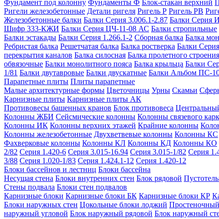
Фундамент под колонну
Фундаменты Ф
Блок-стакан верхний
П
Ригели железобетонные
Детали ригеля
Ригель Р
Ригель РВ
Риг
Железобетонные балки
Балки Серия 3.006.1-2.87
Балки Серия 
Шифр 333-КЖИ
Балки Серия ЦЧ-11-08 АС
Балки стропильные
Балки эстакады
Балки Серия 1.266.1-2
Сборная балка
Балка мо
Ребристая балка
Решетчатая балка
Балка ростверка
Балки Серия
перекрытия каналов
Балка силосная
Балка пролетного строени
обвязочные
Балки монолитного пояса
Балка крыльца
Балки Се
1/81
Балки двутавровые
Балки двускатные
Балки Альбом ПС-1
Парапетные плиты
Плиты парапетные
Малые архитектурные формы
Цветочницы
Урны
Скамьи
Сфер
Карнизные плиты
Карнизные плиты АК
Противовесы башенных кранов
Блок противовеса
Центральный
Колонны ЖБИ
Сейсмические колонны
Колонны связевого карк
Колонны ИК
Колонны верхних этажей
Крайние колонны
Коло
Колонны железобетонные
Двухветвевые колонны
Колонны КС
Фахверковые колонны
Колонны КЛ
Колонны КД
Колонны КО
2/82
Серия 1.420-6
Серия 3.015-16.94
Серия 3.015-1/82
Серия 1.
3/88
Серия 1.020-1/83
Серия 1.424.1-12
Серия 1.420-12
Блоки бассейнов и лестниц
Блоки бассейна
Несущая стена
Блоки внутренних стен
Блок рядовой
Пустотелы
Стены подвала
Блоки стен подвалов
Карнизные блоки
Карнизные блоки БК
Карнизные блоки КР
К
Блоки наружных стен
Цокольные блоки лоджий
Простеночный
наружный угловой
Блок наружный рядовой
Блок наружный ст