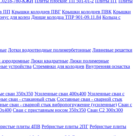
1.0218-780-КЖИ
Плиты плоские ТП 501-01-2
Плиты ПТ
Плиты
в ПП
Крышки колодцев ПВГ
Крышки колодцев ПВК
Крышки
онус для колец
Днище колодца ТПР 901-09.11.84
Кольца с
вые
Лотки водоотводные полимербетонные
Ливневые решетки
 аэродромные
Люки квадратные
Люки полимерные
ные устройства
Стремянки для колодцев
Внутренняя оснастка
ые сваи 350х350
Усиленные сваи 400х400
Усиленные сваи с
ные сваи - стаканный стык
Составные сваи - сварной стык
ные сваи - сварной стык вибропогружение (усиленные)
Сваи с
0х400
Сваи с приставным носом 350х350
Сваи С2 300х300
бристые плиты 4ПВ
Ребристые плиты 2ПГ
Ребристые плиты