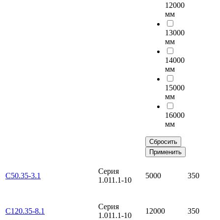
12000
мм
13000
мм
14000
мм
15000
мм
16000
мм
Сбросить
Применить
Серия
С50.35-3.1
5000
350
1.011.1-10
Серия
С120.35-8.1
12000
350
1.011.1-10