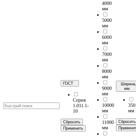
4000
мм
5000
мм
6000
мм
7000
мм
8000
мм
ГОСТ
Ширина
9000
мм
мм
Серия
10000
350
1.011.1-
мм
мм
10
Сбросить
Сбросить
11000
мм
Примени
Применить