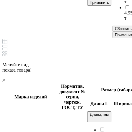
т
Применить
4.9
т
Сбросить
Примени
Меняйте вид
показа товара!
Норматив.
Размер (габар
документ
№
Марка изделий
серии,
чертеж,
Длина
L
Ширин
ГОСТ, ТУ
Длина, мм