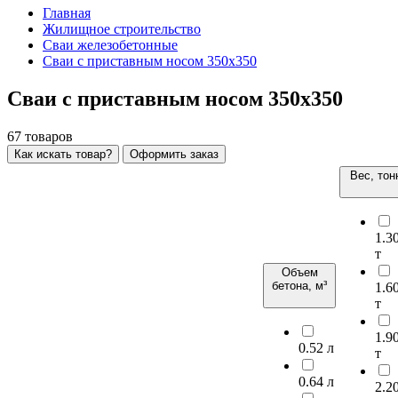
Главная
Жилищное строительство
Сваи железобетонные
Сваи с приставным носом 350х350
Сваи с приставным носом 350х350
67
товаров
Как искать товар?
Оформить заказ
Вес, тон
1.3
т
Объем
бетона, м³
1.6
т
1.9
0.52 л
т
0.64 л
2.2