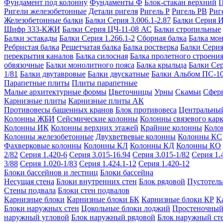
Фундамент под колонну
Фундаменты Ф
Блок-стакан верхний
П
Ригели железобетонные
Детали ригеля
Ригель Р
Ригель РВ
Риг
Железобетонные балки
Балки Серия 3.006.1-2.87
Балки Серия 
Шифр 333-КЖИ
Балки Серия ЦЧ-11-08 АС
Балки стропильные
Балки эстакады
Балки Серия 1.266.1-2
Сборная балка
Балка мо
Ребристая балка
Решетчатая балка
Балка ростверка
Балки Серия
перекрытия каналов
Балка силосная
Балка пролетного строени
обвязочные
Балки монолитного пояса
Балка крыльца
Балки Се
1/81
Балки двутавровые
Балки двускатные
Балки Альбом ПС-1
Парапетные плиты
Плиты парапетные
Малые архитектурные формы
Цветочницы
Урны
Скамьи
Сфер
Карнизные плиты
Карнизные плиты АК
Противовесы башенных кранов
Блок противовеса
Центральный
Колонны ЖБИ
Сейсмические колонны
Колонны связевого карк
Колонны ИК
Колонны верхних этажей
Крайние колонны
Коло
Колонны железобетонные
Двухветвевые колонны
Колонны КС
Фахверковые колонны
Колонны КЛ
Колонны КД
Колонны КО
2/82
Серия 1.420-6
Серия 3.015-16.94
Серия 3.015-1/82
Серия 1.
3/88
Серия 1.020-1/83
Серия 1.424.1-12
Серия 1.420-12
Блоки бассейнов и лестниц
Блоки бассейна
Несущая стена
Блоки внутренних стен
Блок рядовой
Пустотелы
Стены подвала
Блоки стен подвалов
Карнизные блоки
Карнизные блоки БК
Карнизные блоки КР
К
Блоки наружных стен
Цокольные блоки лоджий
Простеночный
наружный угловой
Блок наружный рядовой
Блок наружный ст