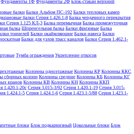
Фундаменты 1Ф
Фундаменты 2Ф
Блок-стакан верхний
новые балки
Балки Альбом ПС-192
Балки тепловых камер
дкрановые балки Серия 1.426.1-8
Балка чердачного перекрытия
ки Серия 1.125 КЛ-3
Балка перемычная
Балка промежуточная
ная балка
Шпренгельная балка
Балки фризовые
Балка
алки тоннелей
Балки окаймляющие
Балки навеса
Балки
носкатная
Балки для узлов трасс каналов
Балки Серия 1.462.1-
ортовые
Тумба ограждения
Укрепление откосов
рехэтажные
Колонны одноэтажные
Колонны КР
Колонны ККС
ы сборных колонн
Колонны средние
Колонны КБ
Колонны КГ
вых кранов
Колонны КВ
Колонны КН
Колонны ККП
я 1.420.1-20с
Серия 3.015-3/92
Серия 1.420.1-19
Серия 3.015-
ия 1.424.1-5
Серия 1.424.1-6
Серия 1.423.1-5/88
Серия 1.423.1-
апетные блоки
Блок подкарнизный
Цокольные блоки
Блок