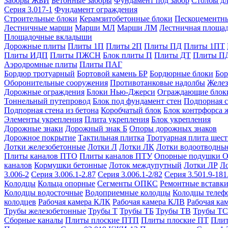
Заборы ЖБИ
Бетонные заборы
Фундамент под забор
Столбы дл
Серия 3.017-1
Фундамент ограждения
Строительные блоки
Керамзитобетонные блоки
Пескоцементн
Лестничные марши
Марши МЛ
Марши ЛМ
Лестничная площа
Площадочные вкладыши
Дорожные плиты
Плиты 1П
Плиты 2П
Плиты ПД
Плиты 1ПТ
Плиты ИДП
Плиты ПЖСН
Блок плиты П
Плиты ДТ
Плиты П
Аэродромные плиты
Плиты ПАГ
Бордюр тротуарный
Бортовой камень БР
Бордюрные блоки
Бор
Оборонительные сооружения
Противотанковые надолбы
Желез
Дорожные ограждения
Блоки Нью-Джерси
Ограждающие блок
Тоннельный путепровод
Блок под фундамент стен
Подпорная с
Подпорная стена из бетона
Коробчатый блок
Блок контрфорса 
Элементы укрепления
Плита укрепления
Блок укрепления
Дорожные знаки
Дорожный знак Б
Опоры дорожных знаков
Дорожное покрытие
Тактильная плитка
Тротуарная плита шес
Лотки железобетонные
Лотки Л
Лотки ЛК
Лотки водоотводны
Плиты каналов ПТО
Плиты каналов ПТУ
Опорные подушки 
каналов
Кормушки бетонные
Лоток междупутный
Лотки ЛР
Л
3.006-2
Серия 3.006.1-2.87
Серия 3.006.1-2/82
Серия 3.501.9-181
Колодцы
Кольца опорные
Сегменты ОПКС
Ремонтные вставк
Колодцы водосточные
Водоприемные колодцы
Колодцы теле
колодцев
Рабочая камера КЛК
Рабочая камера КЛВ
Рабочая ка
Трубы железобетонные
Трубы Т
Трубы ТБ
Трубы ТВ
Трубы ТС
Сборные каналы
Плиты плоские ПТП
Плиты плоские ПТ
Плит