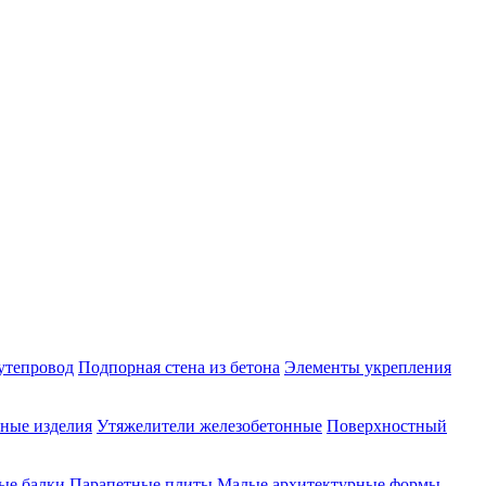
утепровод
Подпорная стена из бетона
Элементы укрепления
ные изделия
Утяжелители железобетонные
Поверхностный
ые балки
Парапетные плиты
Малые архитектурные формы