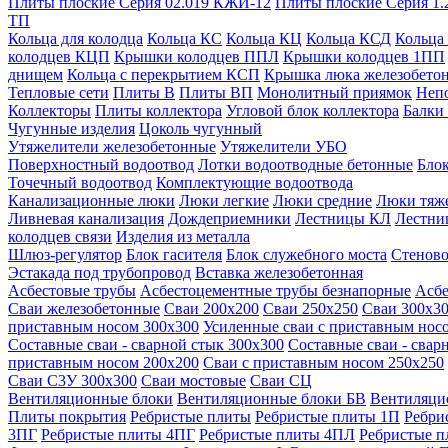
Плиты плоские Серия 02.019 КЖИ-12
Плиты плоские Серия 1.
ТП
Кольца для колодца
Кольца КС
Кольца КЦ
Кольца КСД
Кольца
колодцев КЦП
Крышки колодцев ППЛ
Крышки колодцев 1ПП
днищем
Кольца с перекрытием КСП
Крышка люка железобето
Тепловые сети
Плиты В
Плиты ВП
Монолитный приямок
Неп
Коллекторы
Плиты коллектора
Угловой блок коллектора
Балки
Чугунные изделия
Цоколь чугунный
Утяжелители железобетонные
Утяжелители УБО
Поверхностный водоотвод
Лотки водоотводные бетонные
Блок
Точечный водоотвод
Комплектующие водоотвода
Канализационные люки
Люки легкие
Люки средние
Люки тяж
Ливневая канализация
Дождеприемники
Лестницы КЛ
Лестни
колодцев связи
Изделия из металла
Шлюз-регулятор
Блок гасителя
Блок служебного моста
Стеново
Эстакада под трубопровод
Вставка железобетонная
Асбестовые трубы
Асбестоцементные трубы безнапорные
Асбе
Сваи железобетонные
Сваи 200х200
Сваи 250х250
Сваи 300х3
приставным носом 300х300
Усиленные сваи с приставным нос
Составные сваи - сварной стык 300х300
Составные сваи - свар
приставным носом 200х200
Сваи с приставным носом 250х250
Сваи С3У 300х300
Сваи мостовые
Сваи СЦ
Вентиляционные блоки
Вентиляционные блоки БВ
Вентиляци
Плиты покрытия
Ребристые плиты
Ребристые плиты 1П
Ребри
3ПГ
Ребристые плиты 4ПГ
Ребристые плиты 4ПЛ
Ребристые 