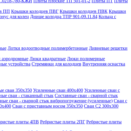
1.0218-780-КЖИ
Плиты плоские ТП 501-01-2
Плиты ПТ
Плиты
в ПП
Крышки колодцев ПВГ
Крышки колодцев ПВК
Крышки
онус для колец
Днище колодца ТПР 901-09.11.84
Кольца с
вые
Лотки водоотводные полимербетонные
Ливневые решетки
 аэродромные
Люки квадратные
Люки полимерные
ные устройства
Стремянки для колодцев
Внутренняя оснастка
ые сваи 350х350
Усиленные сваи 400х400
Усиленные сваи с
ные сваи - стаканный стык
Составные сваи - сварной стык
ные сваи - сварной стык вибропогружение (усиленные)
Сваи с
0х400
Сваи с приставным носом 350х350
Сваи С2 300х300
бристые плиты 4ПВ
Ребристые плиты 2ПГ
Ребристые плиты