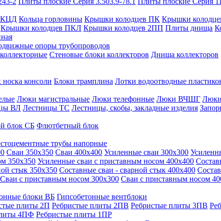
243-2
Плиты плоские Серия 3.503.9-78.1
Плиты плоские Серия 1
 КЦД
Кольца горловины
Крышки колодцев ПК
Крышки колодце
Крышки колодцев ПКЛ
Крышки колодцев 2ПП
Плиты днища
К
нная
одвижные опоры трубопроводов
 коллекторные
Стеновые блоки коллекторов
Днища коллекторов
 носка консоли
Блоки трамплина
Лотки водоотводные пластико
елые
Люки магистральные
Люки телефонные
Люки ВЧШГ
Люки
цы ВЛ
Лестницы ТС
Лестницы, скобы, закладные изделия
Запор
й блок СБ
Флютбетный блок
стоцементные трубы напорные
00
Сваи 350х350
Сваи 400х400
Усиленные сваи 300х300
Усиленн
ом 350х350
Усиленные сваи с приставным носом 400х400
Состав
ной стык 350х350
Составные сваи - сварной стык 400х400
Состав
Сваи с приставным носом 300х300
Сваи с приставным носом 40
онные блоки ВБ
Гипсобетонные вентблоки
стые плиты 2П
Ребристые плиты 2ПВ
Ребристые плиты 3ПВ
Ре
плиты 4ПФ
Ребристые плиты 1ПР