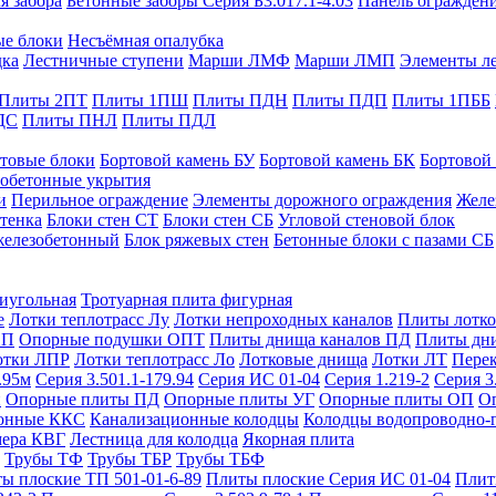
я забора
Бетонные заборы Серия Б3.017.1-4.03
Панель ограждени
ые блоки
Несъёмная опалубка
дка
Лестничные ступени
Марши ЛМФ
Марши ЛМП
Элементы л
Плиты 2ПТ
Плиты 1ПШ
Плиты ПДН
Плиты ПДП
Плиты 1ПББ
ДС
Плиты ПНЛ
Плиты ПДЛ
товые блоки
Бортовой камень БУ
Бортовой камень БК
Бортовой
обетонные укрытия
и
Перильное ограждение
Элементы дорожного ограждения
Желе
тенка
Блоки стен СТ
Блоки стен СБ
Угловой стеновой блок
железобетонный
Блок ряжевых стен
Бетонные блоки с пазами СБ
тиугольная
Тротуарная плита фигурная
е
Лотки теплотрасс Лу
Лотки непроходных каналов
Плиты лотко
ОП
Опорные подушки ОПТ
Плиты днища каналов ПД
Плиты дн
отки ЛПР
Лотки теплотрасс Ло
Лотковые днища
Лотки ЛТ
Перек
.95м
Серия 3.501.1-179.94
Серия ИС 01-04
Серия 1.219-2
Серия 3
и
Опорные плиты ПД
Опорные плиты УГ
Опорные плиты ОП
О
фонные ККС
Канализационные колодцы
Колодцы водопроводно-
мера КВГ
Лестница для колодца
Якорная плита
Трубы ТФ
Трубы ТБР
Трубы ТБФ
ы плоские ТП 501-01-6-89
Плиты плоские Серия ИС 01-04
Плит