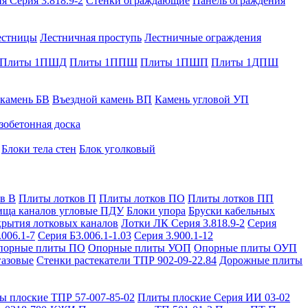
я Серия 3.818.9-2
Стенки ограждающие
Панель ограждения
естницы
Лестничная проступь
Лестничные ограждения
Плиты 1ПШД
Плиты 1ППШ
Плиты 1ПШП
Плиты 1ДПШ
 камень БВ
Въездной камень ВП
Камень угловой УП
зобетонная доска
Блоки тела стен
Блок уголковый
в В
Плиты лотков П
Плиты лотков ПО
Плиты лотков ПП
ища каналов угловые ПДУ
Блоки упора
Бруски кабельных
рытия лотковых каналов
Лотки ЛК Серия 3.818.9-2
Серия
.006.1-7
Серия Б3.006.1-1.03
Серия 3.900.1-12
порные плиты ПО
Опорные плиты УОП
Опорные плиты ОУП
газовые
Стенки растекатели ТПР 902-09-22.84
Дорожные плиты
ы плоские ТПР 57-007-85-02
Плиты плоские Серия ИИ 03-02