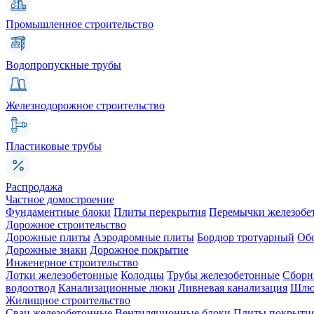
Промышленное строительство
Водопропускные трубы
Железнодорожное строительство
Пластиковые трубы
Распродажа
Частное домостроение
Фундаментные блоки
Плиты перекрытия
Перемычки железобе
Дорожное строительство
Дорожные плиты
Аэродромные плиты
Бордюр тротуарный
Об
Дорожные знаки
Дорожное покрытие
Инженерное строительство
Лотки железобетонные
Колодцы
Трубы железобетонные
Сборн
водоотвод
Канализационные люки
Ливневая канализация
Шлюз
Жилищное строительство
Сваи железобетонные
Вентиляционные блоки
Плиты покрыти