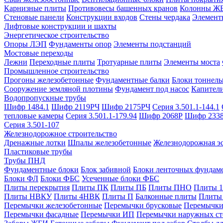
Карнизные плиты
Противовесы башенных кранов
Колонны Ж
Стеновые панели
Конструкции входов
Стены чердака
Элемент
Лифтовые конструкции и шахты
Энергетическое строительство
Опоры ЛЭП
Фундаменты опор
Элементы подстанций
Мостовые переходы
Лежни
Переходные плиты
Тротуарные плиты
Элементы моста
Промышленное строительство
Прогоны железобетонные
Фундаментные балки
Блоки тоннель
Сооружение земляной плотины
Фундамент под насос
Капител
Водопропускные трубы
Шифр 1484.1
Шифр 2119РЧ
Шифр 2175РЧ
Серия 3.501.1-144.1
тепловые камеры
Серия 3.501.1-179.94
Шифр 2068Р
Шифр 233
Серия 3.501-107
Железнодорожное строительство
Дренажные лотки
Шпалы железобетонные
Железнодорожная эс
Пластиковые трубы
Трубы ПНД
Фундаментные блоки
Блок забивной
Блоки ленточных фундам
Блоки ФЛ
Блоки ФБС
Усеченные блоки ФБС
Плиты перекрытия
Плиты ПК
Плиты ПБ
Плиты ПНО
Плиты 
Плиты НВКУ
Плиты 4НВК
Плиты П
Балконные плиты
Плиты
Перемычки железобетонные
Перемычки брусковые
Перемычки
Перемычки фасадные
Перемычки ИП
Перемычки наружных ст