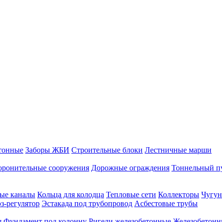
тонные
Заборы ЖБИ
Строительные блоки
Лестничные марши
оронительные сооружения
Дорожные ограждения
Тоннельный п
ые каналы
Кольца для колодца
Тепловые сети
Коллекторы
Чугун
-регулятор
Эстакада под трубопровод
Асбестовые трубы
я
Фундамент под колонну
Ригели железобетонные
Железобетонн