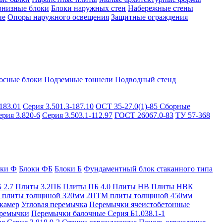
рнизные блоки
Блоки наружных стен
Набережные стены
ие
Опоры наружного освещения
Защитные ограждения
осные блоки
Подземные тоннели
Подводный стенд
183.01
Серия 3.501.3-187.10
ОСТ 35-27.0(1)-85
Сборные
ерия 3.820-6
Серия 3.503.1-112.97
ГОСТ 26067.0-83
ТУ 57-368
оки Ф
Блоки ФБ
Блоки Б
Фундаментный блок стаканного типа
 2.7
Плиты 3.2ПБ
Плиты ПБ 4.0
Плиты НВ
Плиты НВК
плиты толщиной 320мм
2ПТМ плиты толщиной 450мм
камер
Угловая перемычка
Перемычки ячеистобетонные
ремычки
Перемычки балочные Серия Б1.038.1-1