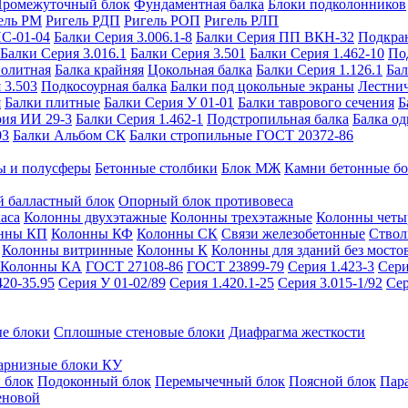
ромежуточный блок
Фундаментная балка
Блоки подколонников
ель РМ
Ригель РДП
Ригель РОП
Ригель РЛП
ИС-01-04
Балки Серия 3.006.1-8
Балки Серия ПП ВКН-32
Подкра
Балки Серия 3.016.1
Балки Серия 3.501
Балки Серия 1.462-10
По
нолитная
Балка крайняя
Цокольная балка
Балки Серия 1.126.1
Бал
 3.503
Подкосоурная балка
Балки под цокольные экраны
Лестнич
я
Балки плитные
Балки Серия У 01-01
Балки таврового сечения
Б
рия ИИ 29-3
Балки Серия 1.462-1
Подстропильная балка
Балка од
03
Балки Альбом СК
Балки стропильные ГОСТ 20372-86
ы и полусферы
Бетонные столбики
Блок МЖ
Камни бетонные б
 балластный блок
Опорный блок противовеса
аса
Колонны двухэтажные
Колонны трехэтажные
Колонны четы
нны КП
Колонны КФ
Колонны СК
Связи железобетонные
Ствол
Колонны витринные
Колонны К
Колонны для зданий без мосто
Колонны КА
ГОСТ 27108-86
ГОСТ 23899-79
Серия 1.423-3
Сери
420-35.95
Серия У 01-02/89
Серия 1.420.1-25
Серия 3.015-1/92
Сер
е блоки
Сплошные стеновые блоки
Диафрагма жесткости
арнизные блоки КУ
 блок
Подоконный блок
Перемычечный блок
Поясной блок
Пар
еновой