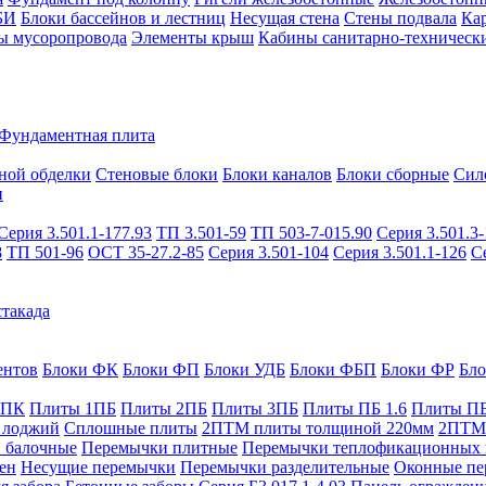
БИ
Блоки бассейнов и лестниц
Несущая стена
Стены подвала
Ка
ы мусоропровода
Элементы крыш
Кабины санитарно-техническ
Фундаментная плита
ной обделки
Стеновые блоки
Блоки каналов
Блоки сборные
Сил
и
Серия 3.501.1-177.93
ТП 3.501-59
ТП 503-7-015.90
Серия 3.501.3-
8
ТП 501-96
ОСТ 35-27.2-85
Серия 3.501-104
Серия 3.501.1-126
С
такада
ентов
Блоки ФК
Блоки ФП
Блоки УДБ
Блоки ФБП
Блоки ФР
Бл
1ПК
Плиты 1ПБ
Плиты 2ПБ
Плиты 3ПБ
Плиты ПБ 1.6
Плиты ПБ
 лоджий
Сплошные плиты
2ПТМ плиты толщиной 220мм
2ПТМ 
 балочные
Перемычки плитные
Перемычки теплофикационных 
ен
Несущие перемычки
Перемычки разделительные
Оконные пе