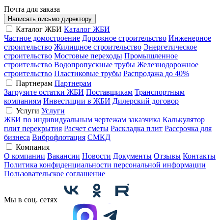
Почта для заказа
Написать письмо директору
Каталог ЖБИ
Каталог ЖБИ
Частное домостроение
Дорожное строительство
Инженерное
строительство
Жилищное строительство
Энергетическое
строительство
Мостовые переходы
Промышленное
строительство
Водопропускные трубы
Железнодорожное
строительство
Пластиковые трубы
Распродажа
до 40%
Партнерам
Партнерам
Загрузите остатки ЖБИ
Поставщикам
Транспортным
компаниям
Инвестиции в ЖБИ
Дилерский договор
Услуги
Услуги
ЖБИ по индивидуальным чертежам заказчика
Калькулятор
плит перекрытия
Расчет сметы
Раскладка плит
Рассрочка для
бизнеса
Виброфлотация
СМКД
Компания
О компании
Вакансии
Новости
Документы
Отзывы
Контакты
Политика конфиденциальности персональной информации
Пользовательское соглашение
Мы в соц. сетях