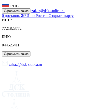
RUB
zakaz@dsk-stolica.ru
Оформить заказ
0
доставок ЖБИ по России
Открыть карту
ИНН:
7721823772
БИК:
044525411
Оформить заказ
zakaz@dsk-stolica.ru