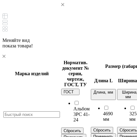
Меняйте вид
показа товара!
Норматив.
Размер (габа
документ
№
Марка изделий
серии,
чертеж,
Длина
L
Ширин
ГОСТ, ТУ
ГОСТ
Длина, мм
Ширина
мм
Альбом
4690
325
3РС 41-
мм
мм
24
Сбросить
Сбросить
Сбросить
Применить
Примени