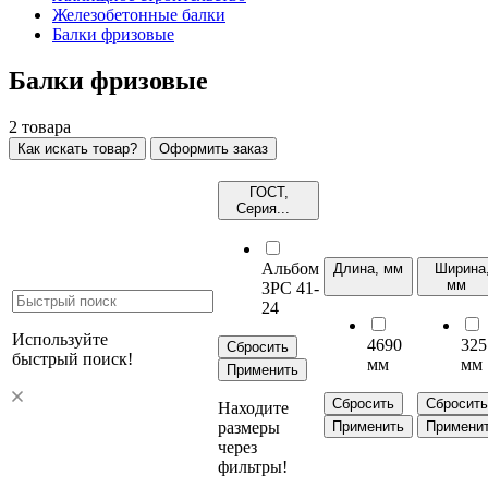
Железобетонные балки
Балки фризовые
Балки фризовые
2
товара
Как искать товар?
Оформить заказ
ГОСТ,
Серия...
Альбом
Длина, мм
Ширина
мм
3РС 41-
24
Используйте
4690
325
Сбросить
быстрый поиск!
мм
мм
Применить
Сбросить
Сбросить
Находите
размеры
Применить
Примени
через
фильтры!