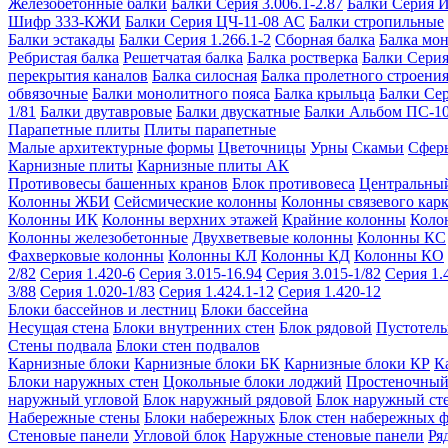
Железобетонные балки
Балки Серия 3.006.1-2.87
Балки Серия 
Шифр 333-КЖИ
Балки Серия ЦЧ-11-08 АС
Балки стропильные
Балки эстакады
Балки Серия 1.266.1-2
Сборная балка
Балка мо
Ребристая балка
Решетчатая балка
Балка ростверка
Балки Серия
перекрытия каналов
Балка силосная
Балка пролетного строени
обвязочные
Балки монолитного пояса
Балка крыльца
Балки Се
1/81
Балки двутавровые
Балки двускатные
Балки Альбом ПС-1
Парапетные плиты
Плиты парапетные
Малые архитектурные формы
Цветочницы
Урны
Скамьи
Сфер
Карнизные плиты
Карнизные плиты АК
Противовесы башенных кранов
Блок противовеса
Центральный
Колонны ЖБИ
Сейсмические колонны
Колонны связевого карк
Колонны ИК
Колонны верхних этажей
Крайние колонны
Коло
Колонны железобетонные
Двухветвевые колонны
Колонны КС
Фахверковые колонны
Колонны КЛ
Колонны КД
Колонны КО
2/82
Серия 1.420-6
Серия 3.015-16.94
Серия 3.015-1/82
Серия 1.
3/88
Серия 1.020-1/83
Серия 1.424.1-12
Серия 1.420-12
Блоки бассейнов и лестниц
Блоки бассейна
Несущая стена
Блоки внутренних стен
Блок рядовой
Пустотелы
Стены подвала
Блоки стен подвалов
Карнизные блоки
Карнизные блоки БК
Карнизные блоки КР
К
Блоки наружных стен
Цокольные блоки лоджий
Простеночный
наружный угловой
Блок наружный рядовой
Блок наружный ст
Набережные стены
Блоки набережных
Блок стен набережных 
Стеновые панели
Угловой блок
Наружные стеновые панели
Ря