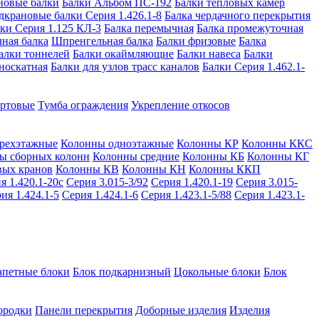
новые балки
Балки Альбом ПС-192
Балки тепловых камер
дкрановые балки Серия 1.426.1-8
Балка чердачного перекрытия
ки Серия 1.125 КЛ-3
Балка перемычная
Балка промежуточная
ная балка
Шпренгельная балка
Балки фризовые
Балка
алки тоннелей
Балки окаймляющие
Балки навеса
Балки
носкатная
Балки для узлов трасс каналов
Балки Серия 1.462.1-
ортовые
Тумба ограждения
Укрепление откосов
рехэтажные
Колонны одноэтажные
Колонны КР
Колонны ККС
ы сборных колонн
Колонны средние
Колонны КБ
Колонны КГ
вых кранов
Колонны КВ
Колонны КН
Колонны ККП
я 1.420.1-20с
Серия 3.015-3/92
Серия 1.420.1-19
Серия 3.015-
ия 1.424.1-5
Серия 1.424.1-6
Серия 1.423.1-5/88
Серия 1.423.1-
апетные блоки
Блок подкарнизный
Цокольные блоки
Блок
ородки
Панели перекрытия
Доборные изделия
Изделия