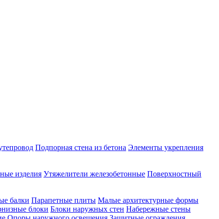
утепровод
Подпорная стена из бетона
Элементы укрепления
ные изделия
Утяжелители железобетонные
Поверхностный
ые балки
Парапетные плиты
Малые архитектурные формы
рнизные блоки
Блоки наружных стен
Набережные стены
ие
Опоры наружного освещения
Защитные ограждения