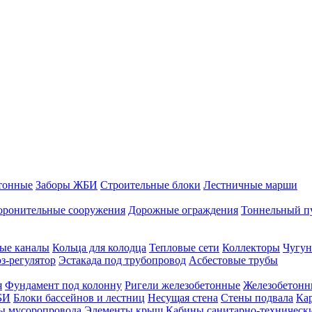
тонные
Заборы ЖБИ
Строительные блоки
Лестничные марши
оронительные сооружения
Дорожные ограждения
Тоннельный п
ые каналы
Кольца для колодца
Тепловые сети
Коллекторы
Чугун
-регулятор
Эстакада под трубопровод
Асбестовые трубы
я
Фундамент под колонну
Ригели железобетонные
Железобетонн
БИ
Блоки бассейнов и лестниц
Несущая стена
Стены подвала
Ка
ы мусоропровода
Элементы крыш
Кабины санитарно-техническ