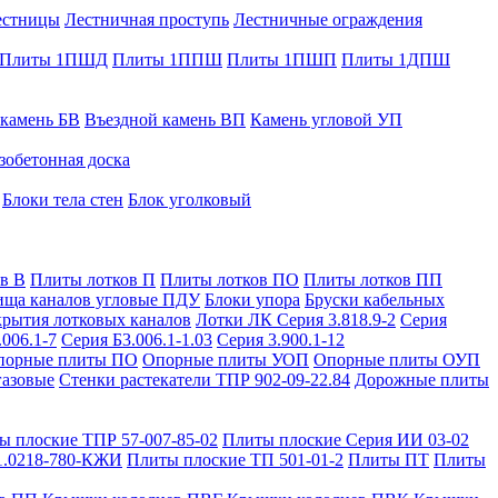
естницы
Лестничная проступь
Лестничные ограждения
Плиты 1ПШД
Плиты 1ППШ
Плиты 1ПШП
Плиты 1ДПШ
 камень БВ
Въездной камень ВП
Камень угловой УП
зобетонная доска
Блоки тела стен
Блок уголковый
в В
Плиты лотков П
Плиты лотков ПО
Плиты лотков ПП
ища каналов угловые ПДУ
Блоки упора
Бруски кабельных
рытия лотковых каналов
Лотки ЛК Серия 3.818.9-2
Серия
.006.1-7
Серия Б3.006.1-1.03
Серия 3.900.1-12
порные плиты ПО
Опорные плиты УОП
Опорные плиты ОУП
газовые
Стенки растекатели ТПР 902-09-22.84
Дорожные плиты
ы плоские ТПР 57-007-85-02
Плиты плоские Серия ИИ 03-02
1.0218-780-КЖИ
Плиты плоские ТП 501-01-2
Плиты ПТ
Плиты