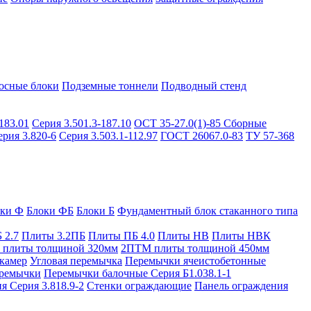
осные блоки
Подземные тоннели
Подводный стенд
183.01
Серия 3.501.3-187.10
ОСТ 35-27.0(1)-85
Сборные
ерия 3.820-6
Серия 3.503.1-112.97
ГОСТ 26067.0-83
ТУ 57-368
оки Ф
Блоки ФБ
Блоки Б
Фундаментный блок стаканного типа
 2.7
Плиты 3.2ПБ
Плиты ПБ 4.0
Плиты НВ
Плиты НВК
плиты толщиной 320мм
2ПТМ плиты толщиной 450мм
камер
Угловая перемычка
Перемычки ячеистобетонные
ремычки
Перемычки балочные Серия Б1.038.1-1
я Серия 3.818.9-2
Стенки ограждающие
Панель ограждения