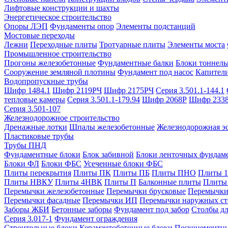
Лифтовые конструкции и шахты
Энергетическое строительство
Опоры ЛЭП
Фундаменты опор
Элементы подстанций
Мостовые переходы
Лежни
Переходные плиты
Тротуарные плиты
Элементы моста
Промышленное строительство
Прогоны железобетонные
Фундаментные балки
Блоки тоннель
Сооружение земляной плотины
Фундамент под насос
Капител
Водопропускные трубы
Шифр 1484.1
Шифр 2119РЧ
Шифр 2175РЧ
Серия 3.501.1-144.1
тепловые камеры
Серия 3.501.1-179.94
Шифр 2068Р
Шифр 233
Серия 3.501-107
Железнодорожное строительство
Дренажные лотки
Шпалы железобетонные
Железнодорожная эс
Пластиковые трубы
Трубы ПНД
Фундаментные блоки
Блок забивной
Блоки ленточных фундам
Блоки ФЛ
Блоки ФБС
Усеченные блоки ФБС
Плиты перекрытия
Плиты ПК
Плиты ПБ
Плиты ПНО
Плиты 
Плиты НВКУ
Плиты 4НВК
Плиты П
Балконные плиты
Плиты
Перемычки железобетонные
Перемычки брусковые
Перемычки
Перемычки фасадные
Перемычки ИП
Перемычки наружных ст
Заборы ЖБИ
Бетонные заборы
Фундамент под забор
Столбы дл
Серия 3.017-1
Фундамент ограждения
Строительные блоки
Керамзитобетонные блоки
Пескоцементн