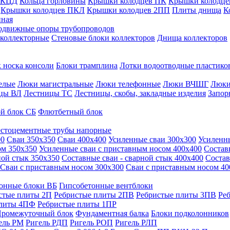
 КЦД
Кольца горловины
Крышки колодцев ПК
Крышки колодце
Крышки колодцев ПКЛ
Крышки колодцев 2ПП
Плиты днища
К
нная
одвижные опоры трубопроводов
 коллекторные
Стеновые блоки коллекторов
Днища коллекторов
 носка консоли
Блоки трамплина
Лотки водоотводные пластико
елые
Люки магистральные
Люки телефонные
Люки ВЧШГ
Люки
цы ВЛ
Лестницы ТС
Лестницы, скобы, закладные изделия
Запор
й блок СБ
Флютбетный блок
стоцементные трубы напорные
00
Сваи 350х350
Сваи 400х400
Усиленные сваи 300х300
Усиленн
ом 350х350
Усиленные сваи с приставным носом 400х400
Состав
ной стык 350х350
Составные сваи - сварной стык 400х400
Состав
Сваи с приставным носом 300х300
Сваи с приставным носом 40
онные блоки ВБ
Гипсобетонные вентблоки
стые плиты 2П
Ребристые плиты 2ПВ
Ребристые плиты 3ПВ
Ре
плиты 4ПФ
Ребристые плиты 1ПР
ромежуточный блок
Фундаментная балка
Блоки подколонников
ель РМ
Ригель РДП
Ригель РОП
Ригель РЛП