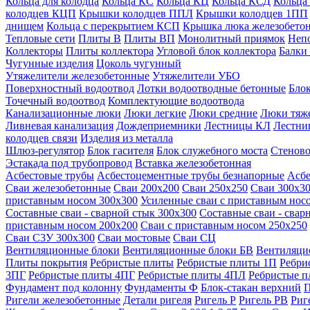
Кольца для колодца
Кольца КС
Кольца КЦ
Кольца КСД
Кольца
колодцев КЦП
Крышки колодцев ППЛ
Крышки колодцев 1ПП
днищем
Кольца с перекрытием КСП
Крышка люка железобето
Тепловые сети
Плиты В
Плиты ВП
Монолитный приямок
Неп
Коллекторы
Плиты коллектора
Угловой блок коллектора
Балки
Чугунные изделия
Цоколь чугунный
Утяжелители железобетонные
Утяжелители УБО
Поверхностный водоотвод
Лотки водоотводные бетонные
Блок
Точечный водоотвод
Комплектующие водоотвода
Канализационные люки
Люки легкие
Люки средние
Люки тяж
Ливневая канализация
Дождеприемники
Лестницы КЛ
Лестни
колодцев связи
Изделия из металла
Шлюз-регулятор
Блок гасителя
Блок служебного моста
Стеново
Эстакада под трубопровод
Вставка железобетонная
Асбестовые трубы
Асбестоцементные трубы безнапорные
Асбе
Сваи железобетонные
Сваи 200х200
Сваи 250х250
Сваи 300х3
приставным носом 300х300
Усиленные сваи с приставным нос
Составные сваи - сварной стык 300х300
Составные сваи - свар
приставным носом 200х200
Сваи с приставным носом 250х250
Сваи С3У 300х300
Сваи мостовые
Сваи СЦ
Вентиляционные блоки
Вентиляционные блоки БВ
Вентиляци
Плиты покрытия
Ребристые плиты
Ребристые плиты 1П
Ребри
3ПГ
Ребристые плиты 4ПГ
Ребристые плиты 4ПЛ
Ребристые 
Фундамент под колонну
Фундаменты Ф
Блок-стакан верхний
П
Ригели железобетонные
Детали ригеля
Ригель Р
Ригель РВ
Риг