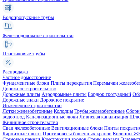
Водопропускные трубы
Железнодорожное строительство
Пластиковые трубы
Распродажа
Частное домостроение
Фундаментные блоки
Плиты перекрытия
Перемычки железобе
Дорожное строительство
Дорожные плиты
Аэродромные плиты
Бордюр тротуарный
Об
Дорожные знаки
Дорожное покрытие
Инженерное строительство
Лотки железобетонные
Колодцы
Трубы железобетонные
Сборн
водоотвод
Канализационные люки
Ливневая канализация
Шлюз
Жилищное строительство
Сваи железобетонные
Вентиляционные блоки
Плиты покрыти
Карнизные плиты
Противовесы башенных кранов
Колонны Ж
Стеновые панели
Конструкции входов
Стены чердака
Элемент