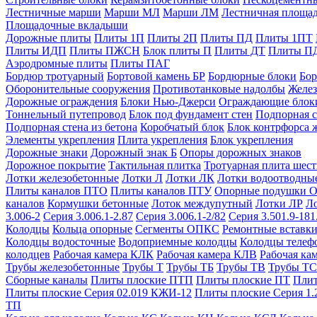
Лестничные марши
Марши МЛ
Марши ЛМ
Лестничная площа
Площадочные вкладыши
Дорожные плиты
Плиты 1П
Плиты 2П
Плиты ПД
Плиты 1ПТ
Плиты ИДП
Плиты ПЖСН
Блок плиты П
Плиты ДТ
Плиты П
Аэродромные плиты
Плиты ПАГ
Бордюр тротуарный
Бортовой камень БР
Бордюрные блоки
Бор
Оборонительные сооружения
Противотанковые надолбы
Желез
Дорожные ограждения
Блоки Нью-Джерси
Ограждающие блок
Тоннельный путепровод
Блок под фундамент стен
Подпорная с
Подпорная стена из бетона
Коробчатый блок
Блок контрфорса 
Элементы укрепления
Плита укрепления
Блок укрепления
Дорожные знаки
Дорожный знак Б
Опоры дорожных знаков
Дорожное покрытие
Тактильная плитка
Тротуарная плита шес
Лотки железобетонные
Лотки Л
Лотки ЛК
Лотки водоотводны
Плиты каналов ПТО
Плиты каналов ПТУ
Опорные подушки 
каналов
Кормушки бетонные
Лоток междупутный
Лотки ЛР
Л
3.006-2
Серия 3.006.1-2.87
Серия 3.006.1-2/82
Серия 3.501.9-181
Колодцы
Кольца опорные
Сегменты ОПКС
Ремонтные вставк
Колодцы водосточные
Водоприемные колодцы
Колодцы теле
колодцев
Рабочая камера КЛК
Рабочая камера КЛВ
Рабочая ка
Трубы железобетонные
Трубы Т
Трубы ТБ
Трубы ТВ
Трубы ТС
Сборные каналы
Плиты плоские ПТП
Плиты плоские ПТ
Плит
Плиты плоские Серия 02.019 КЖИ-12
Плиты плоские Серия 1.
ТП