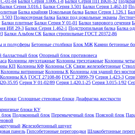
ИС-01-04
Балки Серия 3.006.1-8
Балки Серия ПП ВКН-32
Подкра
Балки Серия 3.016.1
Балки Серия 3.501
Балки Серия 1.462-10
По
нолитная
Балка крайняя
Цокольная балка
Балки Серия 1.126.1
Бал
 3.503
Подкосоурная балка
Балки под цокольные экраны
Лестнич
я
Балки плитные
Балки Серия У 01-01
Балки таврового сечения
Б
рия ИИ 29-3
Балки Серия 1.462-1
Подстропильная балка
Балка од
03
Балки Альбом СК
Балки стропильные ГОСТ 20372-86
ы и полусферы
Бетонные столбики
Блок МЖ
Камни бетонные б
 балластный блок
Опорный блок противовеса
аса
Колонны двухэтажные
Колонны трехэтажные
Колонны четы
нны КП
Колонны КФ
Колонны СК
Связи железобетонные
Ствол
Колонны витринные
Колонны К
Колонны для зданий без мосто
Колонны КА
ГОСТ 27108-86
ГОСТ 23899-79
Серия 1.423-3
Сери
420-35.95
Серия У 01-02/89
Серия 1.420.1-25
Серия 3.015-1/92
Сер
е блоки
Сплошные стеновые блоки
Диафрагма жесткости
арнизные блоки КУ
 блок
Подоконный блок
Перемычечный блок
Поясной блок
Пар
еновой
фартучный
Железобетонный шпунт
довая панель
Гипсобетонные перегородки
Шлакобетонные перег