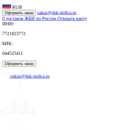
RUB
zakaz@dsk-stolica.ru
Оформить заказ
0
доставок ЖБИ по России
Открыть карту
ИНН:
7721823772
БИК:
044525411
Оформить заказ
zakaz@dsk-stolica.ru