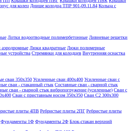
в ПП
Крышки колодцев ПВГ
Крышки колодцев ПВК
Крышки
онус для колец
Днище колодца ТПР 901-09.11.84
Кольца с
вые
Лотки водоотводные полимербетонные
Ливневые решетки
 аэродромные
Люки квадратные
Люки полимерные
ные устройства
Стремянки для колодцев
Внутренняя оснастка
ые сваи 350х350
Усиленные сваи 400х400
Усиленные сваи с
ные сваи - стаканный стык
Составные сваи - сварной стык
ные сваи - сварной стык вибропогружение (усиленные)
Сваи с
0х400
Сваи с приставным носом 350х350
Сваи С2 300х300
бристые плиты 4ПВ
Ребристые плиты 2ПГ
Ребристые плиты
Фундаменты 1Ф
Фундаменты 2Ф
Блок-стакан верхний