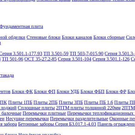
Фундаментная плита
ной обделки
Стеновые блоки
Блоки каналов
Блоки сборные
Сил
и
Серия 3.501.1-177.93
ТП 3.501-59
ТП 503-7-015.90
Серия 3.501.3-
8
ТП 501-96
ОСТ 35-27.2-85
Серия 3.501-104
Серия 3.501.1-126
С
такада
ентов
Блоки ФК
Блоки ФП
Блоки УДБ
Блоки ФБП
Блоки ФР
Бл
1ПК
Плиты 1ПБ
Плиты 2ПБ
Плиты 3ПБ
Плиты ПБ 1.6
Плиты ПБ
 лоджий
Сплошные плиты
2ПТМ плиты толщиной 220мм
2ПТМ 
 балочные
Перемычки плитные
Перемычки теплофикационных 
ен
Несущие перемычки
Перемычки разделительные
Оконные пе
я забора
Бетонные заборы Серия Б3.017.1-4.03
Панель ограждени
ые блоки
Несъёмная опалубка