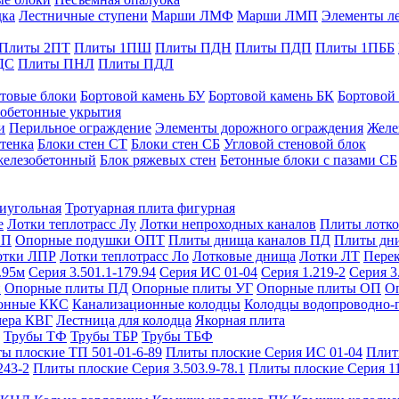
дка
Лестничные ступени
Марши ЛМФ
Марши ЛМП
Элементы л
Плиты 2ПТ
Плиты 1ПШ
Плиты ПДН
Плиты ПДП
Плиты 1ПББ
ДС
Плиты ПНЛ
Плиты ПДЛ
товые блоки
Бортовой камень БУ
Бортовой камень БК
Бортовой
обетонные укрытия
и
Перильное ограждение
Элементы дорожного ограждения
Желе
тенка
Блоки стен СТ
Блоки стен СБ
Угловой стеновой блок
железобетонный
Блок ряжевых стен
Бетонные блоки с пазами СБ
тиугольная
Тротуарная плита фигурная
е
Лотки теплотрасс Лу
Лотки непроходных каналов
Плиты лотко
ОП
Опорные подушки ОПТ
Плиты днища каналов ПД
Плиты дн
отки ЛПР
Лотки теплотрасс Ло
Лотковые днища
Лотки ЛТ
Перек
.95м
Серия 3.501.1-179.94
Серия ИС 01-04
Серия 1.219-2
Серия 3
и
Опорные плиты ПД
Опорные плиты УГ
Опорные плиты ОП
О
фонные ККС
Канализационные колодцы
Колодцы водопроводно-
мера КВГ
Лестница для колодца
Якорная плита
Трубы ТФ
Трубы ТБР
Трубы ТБФ
ы плоские ТП 501-01-6-89
Плиты плоские Серия ИС 01-04
Плит
243-2
Плиты плоские Серия 3.503.9-78.1
Плиты плоские Серия 1