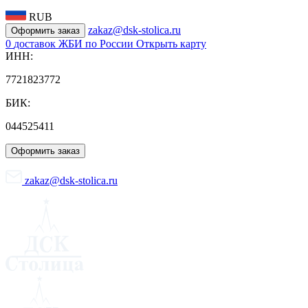
RUB
zakaz@dsk-stolica.ru
Оформить заказ
0
доставок ЖБИ по России
Открыть карту
ИНН:
7721823772
БИК:
044525411
Оформить заказ
zakaz@dsk-stolica.ru