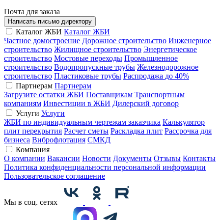
Почта для заказа
Написать письмо директору
Каталог ЖБИ
Каталог ЖБИ
Частное домостроение
Дорожное строительство
Инженерное
строительство
Жилищное строительство
Энергетическое
строительство
Мостовые переходы
Промышленное
строительство
Водопропускные трубы
Железнодорожное
строительство
Пластиковые трубы
Распродажа
до 40%
Партнерам
Партнерам
Загрузите остатки ЖБИ
Поставщикам
Транспортным
компаниям
Инвестиции в ЖБИ
Дилерский договор
Услуги
Услуги
ЖБИ по индивидуальным чертежам заказчика
Калькулятор
плит перекрытия
Расчет сметы
Раскладка плит
Рассрочка для
бизнеса
Виброфлотация
СМКД
Компания
О компании
Вакансии
Новости
Документы
Отзывы
Контакты
Политика конфиденциальности персональной информации
Пользовательское соглашение
Мы в соц. сетях