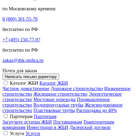
по Московскому времени
8 (800) 301-55-70
бесплатно по РФ
+7 (495) 150-77-97
бесплатно по РФ
zakaz@dsk-stolica.ru
Почта для заказа
Написать письмо директору
Каталог ЖБИ
Каталог ЖБИ
Частное домостроение
Дорожное строительство
Инженерное
строительство
Жилищное строительство
Энергетическое
строительство
Мостовые переходы
Промышленное
строительство
Водопропускные трубы
Железнодорожное
строительство
Пластиковые трубы
Распродажа
до 40%
Партнерам
Партнерам
Загрузите остатки ЖБИ
Поставщикам
Транспортным
компаниям
Инвестиции в ЖБИ
Дилерский договор
Услуги
Услуги