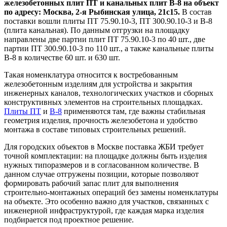
железобетонных плит ПТ и канальных плит В-8 на объект
по адресу: Москва, 2-я Рыбинская улица, 21с15.
В состав
поставки вошли плиты ПТ 75.90.10-3, ПТ 300.90.10-3 и В-8
(плита канальная). По данным отгрузки на площадку
направлены две партии плит ПТ 75.90.10-3 по 40 шт., две
партии ПТ 300.90.10-3 по 110 шт., а также канальные плиты
В-8 в количестве 60 шт. и 630 шт.
Такая номенклатура относится к востребованным
железобетонным изделиям для устройства и закрытия
инженерных каналов, технологических участков и сборных
конструктивных элементов на строительных площадках.
Плиты ПТ
и
В-8
применяются там, где важны стабильная
геометрия изделия, прочность железобетона и удобство
монтажа в составе типовых строительных решений.
Для городских объектов в Москве поставка ЖБИ требует
точной комплектации: на площадке должны быть изделия
нужных типоразмеров и в согласованном количестве. В
данном случае отгружены позиции, которые позволяют
формировать рабочий запас плит для выполнения
строительно-монтажных операций без замены номенклатуры
на объекте. Это особенно важно для участков, связанных с
инженерной инфраструктурой, где каждая марка изделия
подбирается под проектное решение.