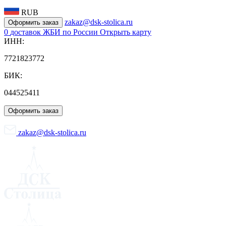
RUB
zakaz@dsk-stolica.ru
Оформить заказ
0
доставок ЖБИ по России
Открыть карту
ИНН:
7721823772
БИК:
044525411
Оформить заказ
zakaz@dsk-stolica.ru