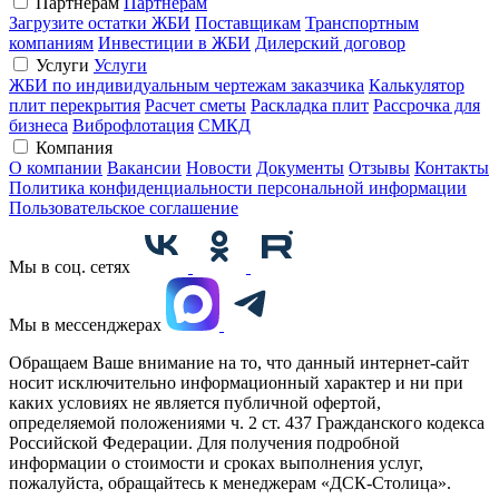
Партнерам
Партнерам
Загрузите остатки ЖБИ
Поставщикам
Транспортным
компаниям
Инвестиции в ЖБИ
Дилерский договор
Услуги
Услуги
ЖБИ по индивидуальным чертежам заказчика
Калькулятор
плит перекрытия
Расчет сметы
Раскладка плит
Рассрочка для
бизнеса
Виброфлотация
СМКД
Компания
О компании
Вакансии
Новости
Документы
Отзывы
Контакты
Политика конфиденциальности персональной информации
Пользовательское соглашение
Мы в соц. сетях
Мы в мессенджерах
Обращаем Ваше внимание на то, что данный интернет-сайт
носит исключительно информационный характер и ни при
каких условиях не является публичной офертой,
определяемой положениями ч. 2 ст. 437 Гражданского кодекса
Российской Федерации. Для получения подробной
информации о стоимости и сроках выполнения услуг,
пожалуйста, обращайтесь к менеджерам «ДСК-Столица».