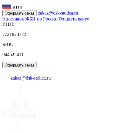
RUB
zakaz@dsk-stolica.ru
Оформить заказ
0
доставок ЖБИ по России
Открыть карту
ИНН:
7721823772
БИК:
044525411
Оформить заказ
zakaz@dsk-stolica.ru