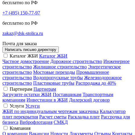
бесплатно по РФ
+7 (495) 150-77-97
бесплатно по РФ
zakaz@dsk-stolica.ru
Почта для заказа
Написать письмо директору
Каталог ЖБИ
Каталог ЖБИ
Частное домостроение
Дорожное строительство
Инженерное
строительство
Жилищное строительство
Энергетическое
строительство
Мостовые переходы
Промышленное
строительство
Водопропускные трубы
Железнодорожное
строительство
Пластиковые трубы
Распродажа
до 40%
Партнерам
Партнерам
Загрузите остатки ЖБИ
Поставщикам
Транспортным
компаниям
Инвестиции в ЖБИ
Дилерский договор
Услуги
Услуги
ЖБИ по индивидуальным чертежам заказчика
Калькулятор
плит перекрытия
Расчет сметы
Раскладка плит
Рассрочка для
бизнеса
Виброфлотация
СМКД
Компания
О компании
Вакансии
Новости
Документы
Отзывы
Контакты