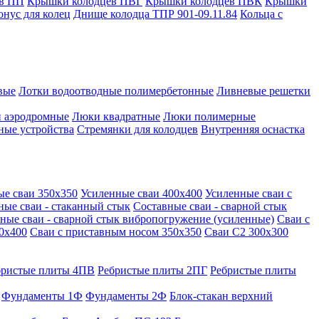
в ПП
Крышки колодцев ПВГ
Крышки колодцев ПВК
Крышки
онус для колец
Днище колодца ТПР 901-09.11.84
Кольца с
вые
Лотки водоотводные полимербетонные
Ливневые решетки
 аэродромные
Люки квадратные
Люки полимерные
ные устройства
Стремянки для колодцев
Внутренняя оснастка
ые сваи 350х350
Усиленные сваи 400х400
Усиленные сваи с
ные сваи - стаканный стык
Составные сваи - сварной стык
ные сваи - сварной стык вибропогружение (усиленные)
Сваи с
0х400
Сваи с приставным носом 350х350
Сваи С2 300х300
бристые плиты 4ПВ
Ребристые плиты 2ПГ
Ребристые плиты
Фундаменты 1Ф
Фундаменты 2Ф
Блок-стакан верхний