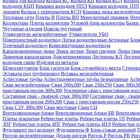
Кольца для колодца
Кольца КС
Кольца КЦ
Кольца КСД
Кольца
колодцев КЦП
Крышки колодцев ППЛ
Крышки колодцев 1ПП
днищем
Кольца с перекрытием КСП
Крышка люка железобето
Тепловые сети
Плиты В
Плиты ВП
Монолитный приямок
Неп
Коллекторы
Плиты коллектора
Угловой блок коллектора
Балки
Чугунные изделия
Цоколь чугунный
Утяжелители железобетонные
Утяжелители УБО
Поверхностный водоотвод
Лотки водоотводные бетонные
Блок
Точечный водоотвод
Комплектующие водоотвода
Канализационные люки
Люки легкие
Люки средние
Люки тяж
Ливневая канализация
Дождеприемники
Лестницы КЛ
Лестни
колодцев связи
Изделия из металла
Шлюз-регулятор
Блок гасителя
Блок служебного моста
Стеново
Эстакада под трубопровод
Вставка железобетонная
Асбестовые трубы
Асбестоцементные трубы безнапорные
Асбе
Сваи железобетонные
Сваи 200х200
Сваи 250х250
Сваи 300х3
приставным носом 300х300
Усиленные сваи с приставным нос
Составные сваи - сварной стык 300х300
Составные сваи - свар
приставным носом 200х200
Сваи с приставным носом 250х250
Сваи С3У 300х300
Сваи мостовые
Сваи СЦ
Вентиляционные блоки
Вентиляционные блоки БВ
Вентиляци
Плиты покрытия
Ребристые плиты
Ребристые плиты 1П
Ребри
3ПГ
Ребристые плиты 4ПГ
Ребристые плиты 4ПЛ
Ребристые 
Фундамент под колонну
Фундаменты Ф
Блок-стакан верхний
П
Ригели железобетонные
Детали ригеля
Ригель Р
Ригель РВ
Риг