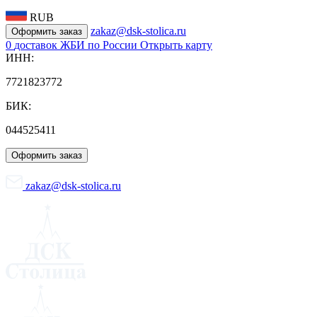
RUB
zakaz@dsk-stolica.ru
Оформить заказ
0
доставок ЖБИ по России
Открыть карту
ИНН:
7721823772
БИК:
044525411
Оформить заказ
zakaz@dsk-stolica.ru