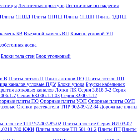
естницы
Лестничная проступь
Лестничные ограждения
Плиты 1ПШД
Плиты 1ППШ
Плиты 1ПШП
Плиты 1ДПШ
 камень БВ
Въездной камень ВП
Камень угловой УП
зобетонная доска
Блоки тела стен
Блок уголковый
в В
Плиты лотков П
Плиты лотков ПО
Плиты лотков ПП
ища каналов угловые ПДУ
Блоки упора
Бруски кабельных
рытия лотковых каналов
Лотки ЛК Серия 3.818.9-2
Серия
.006.1-7
Серия Б3.006.1-1.03
Серия 3.900.1-12
порные плиты ПО
Опорные плиты УОП
Опорные плиты ОУП
газовые
Стенки растекатели ТПР 902-09-22.84
Дорожные плиты
ы плоские ТПР 57-007-85-02
Плиты плоские Серия ИИ 03-02
1.0218-780-КЖИ
Плиты плоские ТП 501-01-2
Плиты ПТ
Плиты