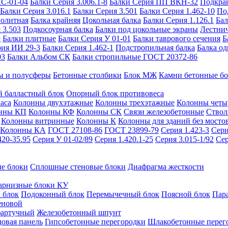
ИС-01-04
Балки Серия 3.006.1-8
Балки Серия ПП ВКН-32
Подкра
Балки Серия 3.016.1
Балки Серия 3.501
Балки Серия 1.462-10
По
нолитная
Балка крайняя
Цокольная балка
Балки Серия 1.126.1
Бал
 3.503
Подкосоурная балка
Балки под цокольные экраны
Лестнич
я
Балки плитные
Балки Серия У 01-01
Балки таврового сечения
Б
рия ИИ 29-3
Балки Серия 1.462-1
Подстропильная балка
Балка од
03
Балки Альбом СК
Балки стропильные ГОСТ 20372-86
ы и полусферы
Бетонные столбики
Блок МЖ
Камни бетонные б
 балластный блок
Опорный блок противовеса
аса
Колонны двухэтажные
Колонны трехэтажные
Колонны четы
нны КП
Колонны КФ
Колонны СК
Связи железобетонные
Ствол
Колонны витринные
Колонны К
Колонны для зданий без мосто
Колонны КА
ГОСТ 27108-86
ГОСТ 23899-79
Серия 1.423-3
Сери
420-35.95
Серия У 01-02/89
Серия 1.420.1-25
Серия 3.015-1/92
Сер
е блоки
Сплошные стеновые блоки
Диафрагма жесткости
арнизные блоки КУ
 блок
Подоконный блок
Перемычечный блок
Поясной блок
Пар
еновой
фартучный
Железобетонный шпунт
довая панель
Гипсобетонные перегородки
Шлакобетонные перег