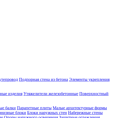
утепровод
Подпорная стена из бетона
Элементы укрепления
ные изделия
Утяжелители железобетонные
Поверхностный
ые балки
Парапетные плиты
Малые архитектурные формы
рнизные блоки
Блоки наружных стен
Набережные стены
ие
Опоры наружного освещения
Защитные ограждения