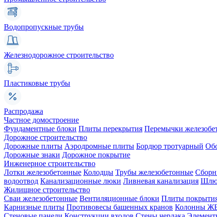
Водопропускные трубы
Железнодорожное строительство
Пластиковые трубы
Распродажа
Частное домостроение
Фундаментные блоки
Плиты перекрытия
Перемычки железобе
Дорожное строительство
Дорожные плиты
Аэродромные плиты
Бордюр тротуарный
Об
Дорожные знаки
Дорожное покрытие
Инженерное строительство
Лотки железобетонные
Колодцы
Трубы железобетонные
Сборн
водоотвод
Канализационные люки
Ливневая канализация
Шлюз
Жилищное строительство
Сваи железобетонные
Вентиляционные блоки
Плиты покрыти
Карнизные плиты
Противовесы башенных кранов
Колонны Ж
Стеновые панели
Конструкции входов
Стены чердака
Элемент