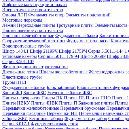
Лифтовые конструкции и шахты
Энергетическое строительство
Опоры ЛЭП
Фундаменты опор
Элементы подстанций
Мостовые переходы
Лежни
Переходные плиты
Тротуарные плиты
Элементы моста
Промышленное строительство
Прогоны железобетонные
Фундаментные балки
Блоки тоннель
Сооружение земляной плотины
Фундамент под насос
Капител
Водопропускные трубы
Шифр 1484.1
Шифр 2119РЧ
Шифр 2175РЧ
Серия 3.501.1-144.1
тепловые камеры
Серия 3.501.1-179.94
Шифр 2068Р
Шифр 233
Серия 3.501-107
Железнодорожное строительство
Дренажные лотки
Шпалы железобетонные
Железнодорожная эс
Пластиковые трубы
Трубы ПНД
Фундаментные блоки
Блок забивной
Блоки ленточных фундам
Блоки ФЛ
Блоки ФБС
Усеченные блоки ФБС
Плиты перекрытия
Плиты ПК
Плиты ПБ
Плиты ПНО
Плиты 
Плиты НВКУ
Плиты 4НВК
Плиты П
Балконные плиты
Плиты
Перемычки железобетонные
Перемычки брусковые
Перемычки
Перемычки фасадные
Перемычки ИП
Перемычки наружных ст
Заборы ЖБИ
Бетонные заборы
Фундамент под забор
Столбы дл
Серия 3.017-1
Фундамент ограждения
Строительные блоки
Керамзитобетонные блоки
Пескоцементн