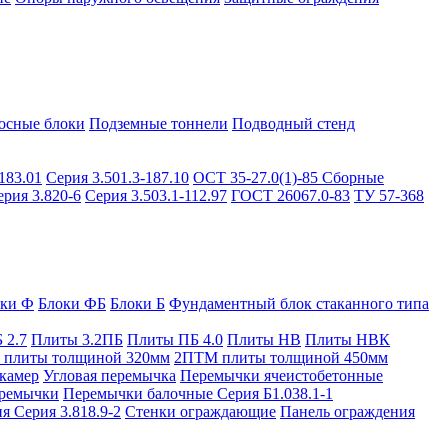
осные блоки
Подземные тоннели
Подводный стенд
183.01
Серия 3.501.3-187.10
ОСТ 35-27.0(1)-85
Сборные
ерия 3.820-6
Серия 3.503.1-112.97
ГОСТ 26067.0-83
ТУ 57-368
оки Ф
Блоки ФБ
Блоки Б
Фундаментный блок стаканного типа
 2.7
Плиты 3.2ПБ
Плиты ПБ 4.0
Плиты НВ
Плиты НВК
плиты толщиной 320мм
2ПТМ плиты толщиной 450мм
камер
Угловая перемычка
Перемычки ячеистобетонные
ремычки
Перемычки балочные Серия Б1.038.1-1
я Серия 3.818.9-2
Стенки ограждающие
Панель ограждения