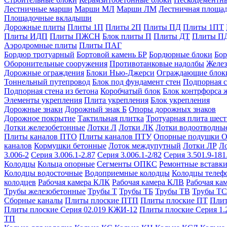
Лестничные марши
Марши МЛ
Марши ЛМ
Лестничная площа
Площадочные вкладыши
Дорожные плиты
Плиты 1П
Плиты 2П
Плиты ПД
Плиты 1ПТ
Плиты ИДП
Плиты ПЖСН
Блок плиты П
Плиты ДТ
Плиты П
Аэродромные плиты
Плиты ПАГ
Бордюр тротуарный
Бортовой камень БР
Бордюрные блоки
Бор
Оборонительные сооружения
Противотанковые надолбы
Желез
Дорожные ограждения
Блоки Нью-Джерси
Ограждающие блок
Тоннельный путепровод
Блок под фундамент стен
Подпорная с
Подпорная стена из бетона
Коробчатый блок
Блок контрфорса 
Элементы укрепления
Плита укрепления
Блок укрепления
Дорожные знаки
Дорожный знак Б
Опоры дорожных знаков
Дорожное покрытие
Тактильная плитка
Тротуарная плита шес
Лотки железобетонные
Лотки Л
Лотки ЛК
Лотки водоотводны
Плиты каналов ПТО
Плиты каналов ПТУ
Опорные подушки 
каналов
Кормушки бетонные
Лоток междупутный
Лотки ЛР
Л
3.006-2
Серия 3.006.1-2.87
Серия 3.006.1-2/82
Серия 3.501.9-181
Колодцы
Кольца опорные
Сегменты ОПКС
Ремонтные вставк
Колодцы водосточные
Водоприемные колодцы
Колодцы теле
колодцев
Рабочая камера КЛК
Рабочая камера КЛВ
Рабочая ка
Трубы железобетонные
Трубы Т
Трубы ТБ
Трубы ТВ
Трубы ТС
Сборные каналы
Плиты плоские ПТП
Плиты плоские ПТ
Плит
Плиты плоские Серия 02.019 КЖИ-12
Плиты плоские Серия 1.
ТП