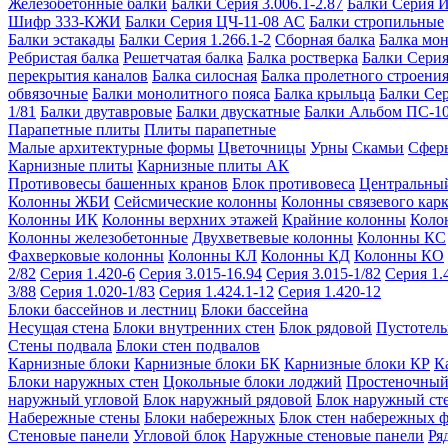
Железобетонные балки
Балки Серия 3.006.1-2.87
Балки Серия 
Шифр 333-КЖИ
Балки Серия ЦЧ-11-08 АС
Балки стропильные
Балки эстакады
Балки Серия 1.266.1-2
Сборная балка
Балка мо
Ребристая балка
Решетчатая балка
Балка ростверка
Балки Серия
перекрытия каналов
Балка силосная
Балка пролетного строени
обвязочные
Балки монолитного пояса
Балка крыльца
Балки Се
1/81
Балки двутавровые
Балки двускатные
Балки Альбом ПС-1
Парапетные плиты
Плиты парапетные
Малые архитектурные формы
Цветочницы
Урны
Скамьи
Сфер
Карнизные плиты
Карнизные плиты АК
Противовесы башенных кранов
Блок противовеса
Центральный
Колонны ЖБИ
Сейсмические колонны
Колонны связевого карк
Колонны ИК
Колонны верхних этажей
Крайние колонны
Коло
Колонны железобетонные
Двухветвевые колонны
Колонны КС
Фахверковые колонны
Колонны КЛ
Колонны КД
Колонны КО
2/82
Серия 1.420-6
Серия 3.015-16.94
Серия 3.015-1/82
Серия 1.
3/88
Серия 1.020-1/83
Серия 1.424.1-12
Серия 1.420-12
Блоки бассейнов и лестниц
Блоки бассейна
Несущая стена
Блоки внутренних стен
Блок рядовой
Пустотелы
Стены подвала
Блоки стен подвалов
Карнизные блоки
Карнизные блоки БК
Карнизные блоки КР
К
Блоки наружных стен
Цокольные блоки лоджий
Простеночный
наружный угловой
Блок наружный рядовой
Блок наружный ст
Набережные стены
Блоки набережных
Блок стен набережных 
Стеновые панели
Угловой блок
Наружные стеновые панели
Ря