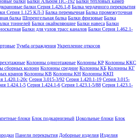
новые балки
Балки Альбом ПС-192
Балки тепловых камер
дкрановые балки Серия 1.426.1-8
Балка чердачного перекрытия
ки Серия 1.125 КЛ-3
Балка перемычная
Балка промежуточная
ная балка
Шпренгельная балка
Балки фризовые
Балка
алки тоннелей
Балки окаймляющие
Балки навеса
Балки
носкатная
Балки для узлов трасс каналов
Балки Серия 1.462.1-
ортовые
Тумба ограждения
Укрепление откосов
рехэтажные
Колонны одноэтажные
Колонны КР
Колонны ККС
ы сборных колонн
Колонны средние
Колонны КБ
Колонны КГ
вых кранов
Колонны КВ
Колонны КН
Колонны ККП
я 1.420.1-20с
Серия 3.015-3/92
Серия 1.420.1-19
Серия 3.015-
ия 1.424.1-5
Серия 1.424.1-6
Серия 1.423.1-5/88
Серия 1.423.1-
апетные блоки
Блок подкарнизный
Цокольные блоки
Блок
ородки
Панели перекрытия
Доборные изделия
Изделия