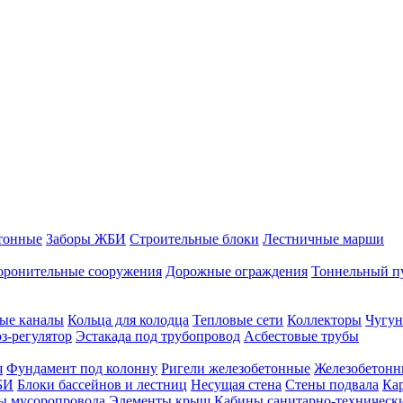
тонные
Заборы ЖБИ
Строительные блоки
Лестничные марши
оронительные сооружения
Дорожные ограждения
Тоннельный п
ые каналы
Кольца для колодца
Тепловые сети
Коллекторы
Чугун
-регулятор
Эстакада под трубопровод
Асбестовые трубы
я
Фундамент под колонну
Ригели железобетонные
Железобетонн
БИ
Блоки бассейнов и лестниц
Несущая стена
Стены подвала
Ка
ы мусоропровода
Элементы крыш
Кабины санитарно-техническ