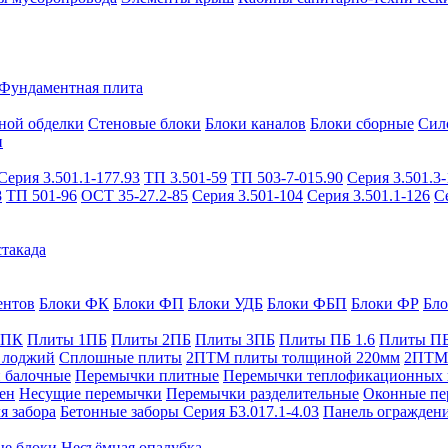
Фундаментная плита
ной обделки
Стеновые блоки
Блоки каналов
Блоки сборные
Сил
и
Серия 3.501.1-177.93
ТП 3.501-59
ТП 503-7-015.90
Серия 3.501.3-
8
ТП 501-96
ОСТ 35-27.2-85
Серия 3.501-104
Серия 3.501.1-126
С
такада
ентов
Блоки ФК
Блоки ФП
Блоки УДБ
Блоки ФБП
Блоки ФР
Бл
1ПК
Плиты 1ПБ
Плиты 2ПБ
Плиты 3ПБ
Плиты ПБ 1.6
Плиты ПБ
 лоджий
Сплошные плиты
2ПТМ плиты толщиной 220мм
2ПТМ 
 балочные
Перемычки плитные
Перемычки теплофикационных 
ен
Несущие перемычки
Перемычки разделительные
Оконные пе
я забора
Бетонные заборы Серия Б3.017.1-4.03
Панель ограждени
ые блоки
Несъёмная опалубка