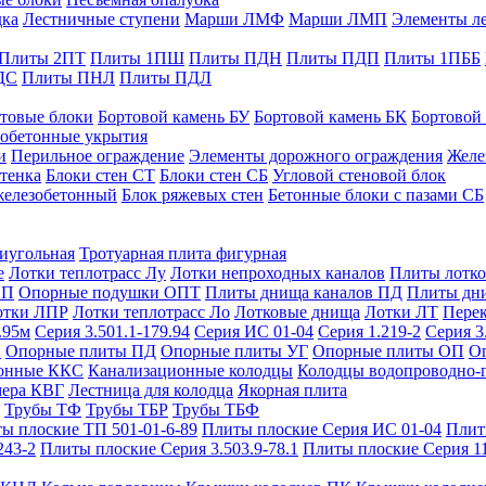
дка
Лестничные ступени
Марши ЛМФ
Марши ЛМП
Элементы л
Плиты 2ПТ
Плиты 1ПШ
Плиты ПДН
Плиты ПДП
Плиты 1ПББ
ДС
Плиты ПНЛ
Плиты ПДЛ
товые блоки
Бортовой камень БУ
Бортовой камень БК
Бортовой
обетонные укрытия
и
Перильное ограждение
Элементы дорожного ограждения
Желе
тенка
Блоки стен СТ
Блоки стен СБ
Угловой стеновой блок
железобетонный
Блок ряжевых стен
Бетонные блоки с пазами СБ
тиугольная
Тротуарная плита фигурная
е
Лотки теплотрасс Лу
Лотки непроходных каналов
Плиты лотко
ОП
Опорные подушки ОПТ
Плиты днища каналов ПД
Плиты дн
отки ЛПР
Лотки теплотрасс Ло
Лотковые днища
Лотки ЛТ
Перек
.95м
Серия 3.501.1-179.94
Серия ИС 01-04
Серия 1.219-2
Серия 3
и
Опорные плиты ПД
Опорные плиты УГ
Опорные плиты ОП
О
фонные ККС
Канализационные колодцы
Колодцы водопроводно-
мера КВГ
Лестница для колодца
Якорная плита
Трубы ТФ
Трубы ТБР
Трубы ТБФ
ы плоские ТП 501-01-6-89
Плиты плоские Серия ИС 01-04
Плит
243-2
Плиты плоские Серия 3.503.9-78.1
Плиты плоские Серия 1