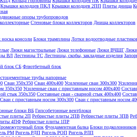
 КЦД
Кольца горловины
Крышки колодцев ПК
Крышки колодце
Крышки колодцев ПКЛ
Крышки колодцев 2ПП
Плиты днища
К
нная
одвижные опоры трубопроводов
 коллекторные
Стеновые блоки коллекторов
Днища коллекторов
 носка консоли
Блоки трамплина
Лотки водоотводные пластико
елые
Люки магистральные
Люки телефонные
Люки ВЧШГ
Люки
цы ВЛ
Лестницы ТС
Лестницы, скобы, закладные изделия
Запор
й блок СБ
Флютбетный блок
стоцементные трубы напорные
00
Сваи 350х350
Сваи 400х400
Усиленные сваи 300х300
Усиленн
ом 350х350
Усиленные сваи с приставным носом 400х400
Состав
ной стык 350х350
Составные сваи - сварной стык 400х400
Состав
Сваи с приставным носом 300х300
Сваи с приставным носом 40
онные блоки ВБ
Гипсобетонные вентблоки
стые плиты 2П
Ребристые плиты 2ПВ
Ребристые плиты 3ПВ
Ре
плиты 4ПФ
Ребристые плиты 1ПР
ромежуточный блок
Фундаментная балка
Блоки подколонников
ель РМ
Ригель РДП
Ригель РОП
Ригель РЛП