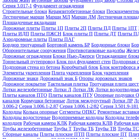
Заборы ЖБИ
Бетонные заборы
Фундамент под забор
Столбы дл
Серия 3.017-1
Фундамент ограждения
Строительные блоки
Керамзитобетонные блоки
Пескоцементн
Лестничные марши
Марши МЛ
Марши ЛМ
Лестничная площа
Площадочные вкладыши
Дорожные плиты
Плиты 1П
Плиты 2П
Плиты ПД
Плиты 1ПТ
Плиты ИДП
Плиты ПЖСН
Блок плиты П
Плиты ДТ
Плиты П
Аэродромные плиты
Плиты ПАГ
Бордюр тротуарный
Бортовой камень БР
Бордюрные блоки
Бор
Оборонительные сооружения
Противотанковые надолбы
Желез
Дорожные ограждения
Блоки Нью-Джерси
Ограждающие блок
Тоннельный путепровод
Блок под фундамент стен
Подпорная с
Подпорная стена из бетона
Коробчатый блок
Блок контрфорса 
Элементы укрепления
Плита укрепления
Блок укрепления
Дорожные знаки
Дорожный знак Б
Опоры дорожных знаков
Дорожное покрытие
Тактильная плитка
Тротуарная плита шес
Лотки железобетонные
Лотки Л
Лотки ЛК
Лотки водоотводны
Плиты каналов ПТО
Плиты каналов ПТУ
Опорные подушки 
каналов
Кормушки бетонные
Лоток междупутный
Лотки ЛР
Л
3.006-2
Серия 3.006.1-2.87
Серия 3.006.1-2/82
Серия 3.501.9-181
Колодцы
Кольца опорные
Сегменты ОПКС
Ремонтные вставк
Колодцы водосточные
Водоприемные колодцы
Колодцы теле
колодцев
Рабочая камера КЛК
Рабочая камера КЛВ
Рабочая ка
Трубы железобетонные
Трубы Т
Трубы ТБ
Трубы ТВ
Трубы ТС
Сборные каналы
Плиты плоские ПТП
Плиты плоские ПТ
Плит