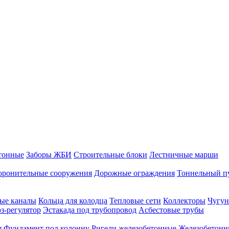
тонные
Заборы ЖБИ
Строительные блоки
Лестничные марши
оронительные сооружения
Дорожные ограждения
Тоннельный п
ые каналы
Кольца для колодца
Тепловые сети
Коллекторы
Чугун
-регулятор
Эстакада под трубопровод
Асбестовые трубы
я
Фундамент под колонну
Ригели железобетонные
Железобетонн