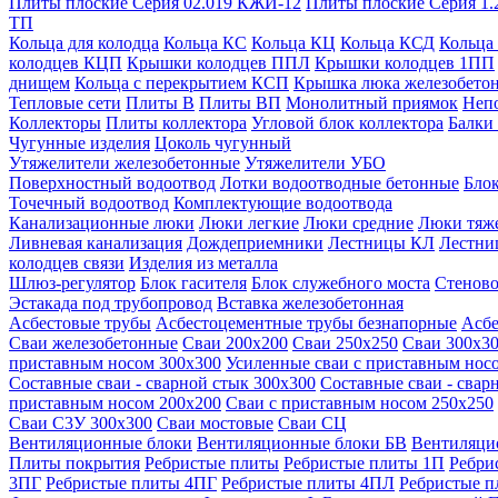
Плиты плоские Серия 02.019 КЖИ-12
Плиты плоские Серия 1.
ТП
Кольца для колодца
Кольца КС
Кольца КЦ
Кольца КСД
Кольца
колодцев КЦП
Крышки колодцев ППЛ
Крышки колодцев 1ПП
днищем
Кольца с перекрытием КСП
Крышка люка железобето
Тепловые сети
Плиты В
Плиты ВП
Монолитный приямок
Неп
Коллекторы
Плиты коллектора
Угловой блок коллектора
Балки
Чугунные изделия
Цоколь чугунный
Утяжелители железобетонные
Утяжелители УБО
Поверхностный водоотвод
Лотки водоотводные бетонные
Блок
Точечный водоотвод
Комплектующие водоотвода
Канализационные люки
Люки легкие
Люки средние
Люки тяж
Ливневая канализация
Дождеприемники
Лестницы КЛ
Лестни
колодцев связи
Изделия из металла
Шлюз-регулятор
Блок гасителя
Блок служебного моста
Стеново
Эстакада под трубопровод
Вставка железобетонная
Асбестовые трубы
Асбестоцементные трубы безнапорные
Асбе
Сваи железобетонные
Сваи 200х200
Сваи 250х250
Сваи 300х3
приставным носом 300х300
Усиленные сваи с приставным нос
Составные сваи - сварной стык 300х300
Составные сваи - свар
приставным носом 200х200
Сваи с приставным носом 250х250
Сваи С3У 300х300
Сваи мостовые
Сваи СЦ
Вентиляционные блоки
Вентиляционные блоки БВ
Вентиляци
Плиты покрытия
Ребристые плиты
Ребристые плиты 1П
Ребри
3ПГ
Ребристые плиты 4ПГ
Ребристые плиты 4ПЛ
Ребристые 