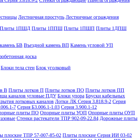
я Серия 3.818.9-2
Стенки ограждающие
Панель ограждения
естницы
Лестничная проступь
Лестничные ограждения
Плиты 1ПШД
Плиты 1ППШ
Плиты 1ПШП
Плиты 1ДПШ
 камень БВ
Въездной камень ВП
Камень угловой УП
зобетонная доска
Блоки тела стен
Блок уголковый
в В
Плиты лотков П
Плиты лотков ПО
Плиты лотков ПП
ища каналов угловые ПДУ
Блоки упора
Бруски кабельных
рытия лотковых каналов
Лотки ЛК Серия 3.818.9-2
Серия
.006.1-7
Серия Б3.006.1-1.03
Серия 3.900.1-12
порные плиты ПО
Опорные плиты УОП
Опорные плиты ОУП
газовые
Стенки растекатели ТПР 902-09-22.84
Дорожные плиты
ы плоские ТПР 57-007-85-02
Плиты плоские Серия ИИ 03-02