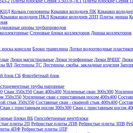
243-2
Плиты плоские Серия 3.503.9-78.1
Плиты плоские Серия 1
 КЦД
Кольца горловины
Крышки колодцев ПК
Крышки колодце
Крышки колодцев ПКЛ
Крышки колодцев 2ПП
Плиты днища
К
нная
одвижные опоры трубопроводов
 коллекторные
Стеновые блоки коллекторов
Днища коллекторов
 носка консоли
Блоки трамплина
Лотки водоотводные пластико
елые
Люки магистральные
Люки телефонные
Люки ВЧШГ
Люки
цы ВЛ
Лестницы ТС
Лестницы, скобы, закладные изделия
Запор
й блок СБ
Флютбетный блок
стоцементные трубы напорные
00
Сваи 350х350
Сваи 400х400
Усиленные сваи 300х300
Усиленн
ом 350х350
Усиленные сваи с приставным носом 400х400
Состав
ной стык 350х350
Составные сваи - сварной стык 400х400
Состав
Сваи с приставным носом 300х300
Сваи с приставным носом 40
онные блоки ВБ
Гипсобетонные вентблоки
стые плиты 2П
Ребристые плиты 2ПВ
Ребристые плиты 3ПВ
Ре
плиты 4ПФ
Ребристые плиты 1ПР