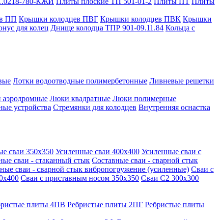
1.0218-780-КЖИ
Плиты плоские ТП 501-01-2
Плиты ПТ
Плиты
в ПП
Крышки колодцев ПВГ
Крышки колодцев ПВК
Крышки
онус для колец
Днище колодца ТПР 901-09.11.84
Кольца с
вые
Лотки водоотводные полимербетонные
Ливневые решетки
 аэродромные
Люки квадратные
Люки полимерные
ные устройства
Стремянки для колодцев
Внутренняя оснастка
ые сваи 350х350
Усиленные сваи 400х400
Усиленные сваи с
ные сваи - стаканный стык
Составные сваи - сварной стык
ные сваи - сварной стык вибропогружение (усиленные)
Сваи с
0х400
Сваи с приставным носом 350х350
Сваи С2 300х300
бристые плиты 4ПВ
Ребристые плиты 2ПГ
Ребристые плиты