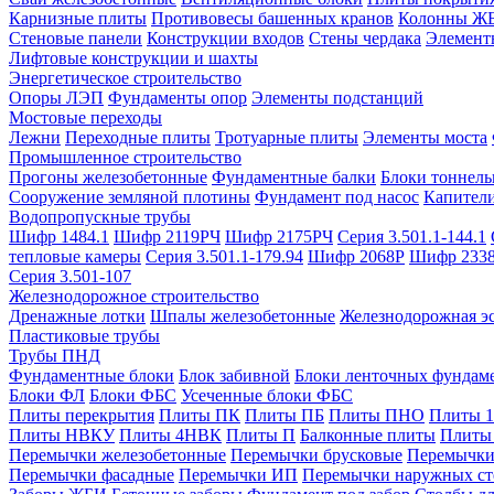
Карнизные плиты
Противовесы башенных кранов
Колонны Ж
Стеновые панели
Конструкции входов
Стены чердака
Элемент
Лифтовые конструкции и шахты
Энергетическое строительство
Опоры ЛЭП
Фундаменты опор
Элементы подстанций
Мостовые переходы
Лежни
Переходные плиты
Тротуарные плиты
Элементы моста
Промышленное строительство
Прогоны железобетонные
Фундаментные балки
Блоки тоннель
Сооружение земляной плотины
Фундамент под насос
Капител
Водопропускные трубы
Шифр 1484.1
Шифр 2119РЧ
Шифр 2175РЧ
Серия 3.501.1-144.1
тепловые камеры
Серия 3.501.1-179.94
Шифр 2068Р
Шифр 233
Серия 3.501-107
Железнодорожное строительство
Дренажные лотки
Шпалы железобетонные
Железнодорожная эс
Пластиковые трубы
Трубы ПНД
Фундаментные блоки
Блок забивной
Блоки ленточных фундам
Блоки ФЛ
Блоки ФБС
Усеченные блоки ФБС
Плиты перекрытия
Плиты ПК
Плиты ПБ
Плиты ПНО
Плиты 
Плиты НВКУ
Плиты 4НВК
Плиты П
Балконные плиты
Плиты
Перемычки железобетонные
Перемычки брусковые
Перемычки
Перемычки фасадные
Перемычки ИП
Перемычки наружных ст