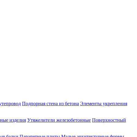
утепровод
Подпорная стена из бетона
Элементы укрепления
ные изделия
Утяжелители железобетонные
Поверхностный
ые балки
Парапетные плиты
Малые архитектурные формы