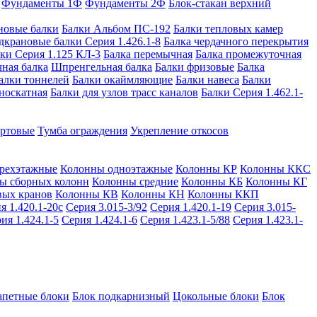
Фундаменты 1Ф
Фундаменты 2Ф
Блок-стакан верхний
новые балки
Балки Альбом ПС-192
Балки тепловых камер
дкрановые балки Серия 1.426.1-8
Балка чердачного перекрытия
ки Серия 1.125 КЛ-3
Балка перемычная
Балка промежуточная
ная балка
Шпренгельная балка
Балки фризовые
Балка
алки тоннелей
Балки окаймляющие
Балки навеса
Балки
носкатная
Балки для узлов трасс каналов
Балки Серия 1.462.1-
ортовые
Тумба ограждения
Укрепление откосов
рехэтажные
Колонны одноэтажные
Колонны КР
Колонны ККС
ы сборных колонн
Колонны средние
Колонны КБ
Колонны КГ
вых кранов
Колонны КВ
Колонны КН
Колонны ККП
я 1.420.1-20с
Серия 3.015-3/92
Серия 1.420.1-19
Серия 3.015-
ия 1.424.1-5
Серия 1.424.1-6
Серия 1.423.1-5/88
Серия 1.423.1-
апетные блоки
Блок подкарнизный
Цокольные блоки
Блок