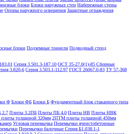
рнизные блоки
Блоки наружных стен
Набережные стены
ие
Опоры наружного освещения
Защитные ограждения
осные блоки
Подземные тоннели
Подводный стенд
183.01
Серия 3.501.3-187.10
ОСТ 35-27.0(1)-85
Сборные
ерия 3.820-6
Серия 3.503.1-112.97
ГОСТ 26067.0-83
ТУ 57-368
оки Ф
Блоки ФБ
Блоки Б
Фундаментный блок стаканного типа
 2.7
Плиты 3.2ПБ
Плиты ПБ 4.0
Плиты НВ
Плиты НВК
плиты толщиной 320мм
2ПТМ плиты толщиной 450мм
камер
Угловая перемычка
Перемычки ячеистобетонные
ремычки
Перемычки балочные Серия Б1.038.1-1