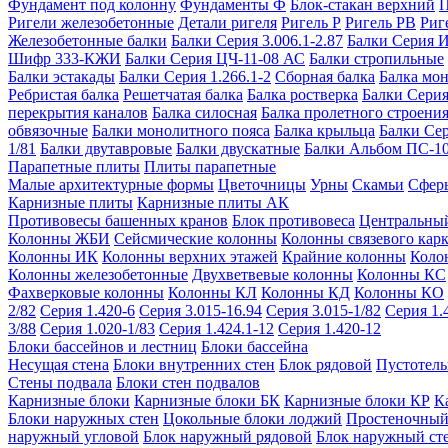
Фундамент под колонну
Фундаменты Ф
Блок-стакан верхний
П
Ригели железобетонные
Детали ригеля
Ригель Р
Ригель РВ
Риг
Железобетонные балки
Балки Серия 3.006.1-2.87
Балки Серия 
Шифр 333-КЖИ
Балки Серия ЦЧ-11-08 АС
Балки стропильные
Балки эстакады
Балки Серия 1.266.1-2
Сборная балка
Балка мо
Ребристая балка
Решетчатая балка
Балка ростверка
Балки Серия
перекрытия каналов
Балка силосная
Балка пролетного строени
обвязочные
Балки монолитного пояса
Балка крыльца
Балки Се
1/81
Балки двутавровые
Балки двускатные
Балки Альбом ПС-1
Парапетные плиты
Плиты парапетные
Малые архитектурные формы
Цветочницы
Урны
Скамьи
Сфер
Карнизные плиты
Карнизные плиты АК
Противовесы башенных кранов
Блок противовеса
Центральный
Колонны ЖБИ
Сейсмические колонны
Колонны связевого карк
Колонны ИК
Колонны верхних этажей
Крайние колонны
Коло
Колонны железобетонные
Двухветвевые колонны
Колонны КС
Фахверковые колонны
Колонны КЛ
Колонны КД
Колонны КО
2/82
Серия 1.420-6
Серия 3.015-16.94
Серия 3.015-1/82
Серия 1.
3/88
Серия 1.020-1/83
Серия 1.424.1-12
Серия 1.420-12
Блоки бассейнов и лестниц
Блоки бассейна
Несущая стена
Блоки внутренних стен
Блок рядовой
Пустотелы
Стены подвала
Блоки стен подвалов
Карнизные блоки
Карнизные блоки БК
Карнизные блоки КР
К
Блоки наружных стен
Цокольные блоки лоджий
Простеночный
наружный угловой
Блок наружный рядовой
Блок наружный ст