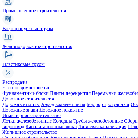
Промышленное строительство
Водопропускные трубы
Железнодорожное строительство
Пластиковые трубы
Распродажа
Частное домостроение
Фундаментные блоки
Плиты перекрытия
Перемычки железобе
Дорожное строительство
Дорожные плиты
Аэродромные плиты
Бордюр тротуарный
Об
Дорожные знаки
Дорожное покрытие
Инженерное строительство
Лотки железобетонные
Колодцы
Трубы железобетонные
Сборн
водоотвод
Канализационные люки
Ливневая канализация
Шлюз
Жилищное строительство
Сваи железобетонные
Вентиляционные блоки
Плиты покрыти