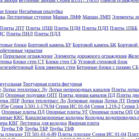
я забора
Бетонные заборы Серия Б3.017.1-4.03
Панель ограждени
ые блоки
Несъёмная опалубка
дка
Лестничные ступени
Марши ЛМФ
Марши ЛМП
Элементы л
Плиты 2ПТ
Плиты 1ПШ
Плиты ПДН
Плиты ПДП
Плиты 1ПББ
ДС
Плиты ПНЛ
Плиты ПДЛ
товые блоки
Бортовой камень БУ
Бортовой камень БК
Бортовой
обетонные укрытия
и
Перильное ограждение
Элементы дорожного ограждения
Желе
тенка
Блоки стен СТ
Блоки стен СБ
Угловой стеновой блок
железобетонный
Блок ряжевых стен
Бетонные блоки с пазами СБ
тиугольная
Тротуарная плита фигурная
е
Лотки теплотрасс Лу
Лотки непроходных каналов
Плиты лотко
ОП
Опорные подушки ОПТ
Плиты днища каналов ПД
Плиты дн
отки ЛПР
Лотки теплотрасс Ло
Лотковые днища
Лотки ЛТ
Перек
.95м
Серия 3.501.1-179.94
Серия ИС 01-04
Серия 1.219-2
Серия 3
и
Опорные плиты ПД
Опорные плиты УГ
Опорные плиты ОП
О
фонные ККС
Канализационные колодцы
Колодцы водопроводно-
мера КВГ
Лестница для колодца
Якорная плита
Трубы ТФ
Трубы ТБР
Трубы ТБФ
ы плоские ТП 501-01-6-89
Плиты плоские Серия ИС 01-04
Плит