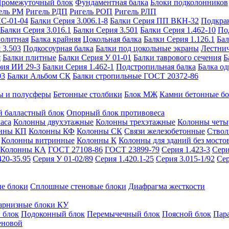
ромежуточный блок
Фундаментная балка
Блоки подколонников
ель РМ
Ригель РДП
Ригель РОП
Ригель РЛП
ИС-01-04
Балки Серия 3.006.1-8
Балки Серия ПП ВКН-32
Подкра
Балки Серия 3.016.1
Балки Серия 3.501
Балки Серия 1.462-10
По
нолитная
Балка крайняя
Цокольная балка
Балки Серия 1.126.1
Бал
 3.503
Подкосоурная балка
Балки под цокольные экраны
Лестнич
я
Балки плитные
Балки Серия У 01-01
Балки таврового сечения
Б
рия ИИ 29-3
Балки Серия 1.462-1
Подстропильная балка
Балка од
03
Балки Альбом СК
Балки стропильные ГОСТ 20372-86
ы и полусферы
Бетонные столбики
Блок МЖ
Камни бетонные б
 балластный блок
Опорный блок противовеса
аса
Колонны двухэтажные
Колонны трехэтажные
Колонны четы
нны КП
Колонны КФ
Колонны СК
Связи железобетонные
Ствол
Колонны витринные
Колонны К
Колонны для зданий без мосто
Колонны КА
ГОСТ 27108-86
ГОСТ 23899-79
Серия 1.423-3
Сери
420-35.95
Серия У 01-02/89
Серия 1.420.1-25
Серия 3.015-1/92
Сер
е блоки
Сплошные стеновые блоки
Диафрагма жесткости
арнизные блоки КУ
 блок
Подоконный блок
Перемычечный блок
Поясной блок
Пар
еновой