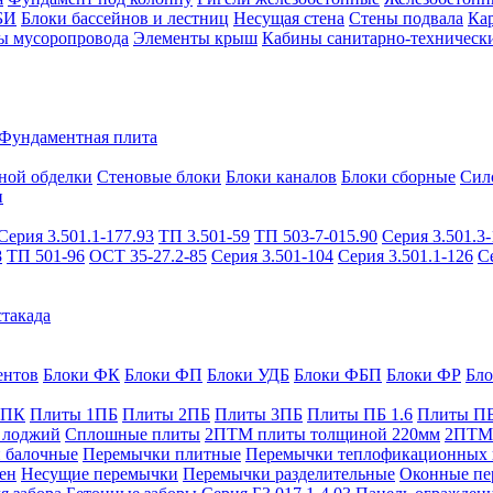
БИ
Блоки бассейнов и лестниц
Несущая стена
Стены подвала
Ка
ы мусоропровода
Элементы крыш
Кабины санитарно-техническ
Фундаментная плита
ной обделки
Стеновые блоки
Блоки каналов
Блоки сборные
Сил
и
Серия 3.501.1-177.93
ТП 3.501-59
ТП 503-7-015.90
Серия 3.501.3-
8
ТП 501-96
ОСТ 35-27.2-85
Серия 3.501-104
Серия 3.501.1-126
С
такада
ентов
Блоки ФК
Блоки ФП
Блоки УДБ
Блоки ФБП
Блоки ФР
Бл
1ПК
Плиты 1ПБ
Плиты 2ПБ
Плиты 3ПБ
Плиты ПБ 1.6
Плиты ПБ
 лоджий
Сплошные плиты
2ПТМ плиты толщиной 220мм
2ПТМ 
 балочные
Перемычки плитные
Перемычки теплофикационных 
ен
Несущие перемычки
Перемычки разделительные
Оконные пе