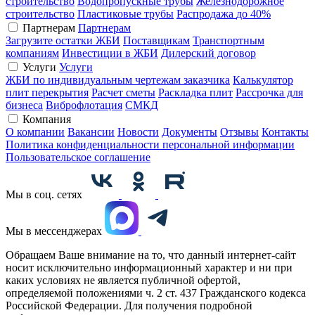
строительство
Водопропускные трубы
Железнодорожное
строительство
Пластиковые трубы
Распродажа
до 40%
Партнерам
Партнерам
Загрузите остатки ЖБИ
Поставщикам
Транспортным
компаниям
Инвестиции в ЖБИ
Дилерский договор
Услуги
Услуги
ЖБИ по индивидуальным чертежам заказчика
Калькулятор
плит перекрытия
Расчет сметы
Раскладка плит
Рассрочка для
бизнеса
Виброфлотация
СМКД
Компания
О компании
Вакансии
Новости
Документы
Отзывы
Контакты
Политика конфиденциальности персональной информации
Пользовательское соглашение
Мы в соц. сетях
Мы в мессенджерах
Обращаем Ваше внимание на то, что данный интернет-сайт
носит исключительно информационный характер и ни при
каких условиях не является публичной офертой,
определяемой положениями ч. 2 ст. 437 Гражданского кодекса
Российской Федерации. Для получения подробной