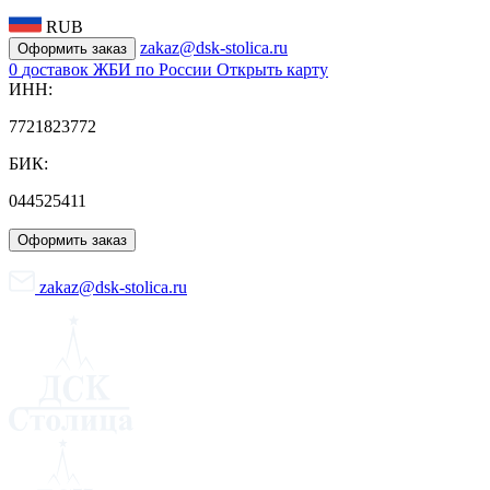
RUB
zakaz@dsk-stolica.ru
Оформить заказ
0
доставок ЖБИ по России
Открыть карту
ИНН:
7721823772
БИК:
044525411
Оформить заказ
zakaz@dsk-stolica.ru