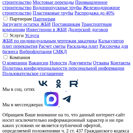
строительство
Мостовые переходы
Промышленное
строительство
Водопропускные трубы
Железнодорожное
строительство
Пластиковые трубы
Распродажа
до 40%
Партнерам
Партнерам
Загрузите остатки ЖБИ
Поставщикам
Транспортным
компаниям
Инвестиции в ЖБИ
Дилерский договор
Услуги
Услуги
ЖБИ по индивидуальным чертежам заказчика
Калькулятор
плит перекрытия
Расчет сметы
Раскладка плит
Рассрочка для
бизнеса
Виброфлотация
СМКД
Компания
О компании
Вакансии
Новости
Документы
Отзывы
Контакты
Политика конфиденциальности персональной информации
Пользовательское соглашение
Мы в соц. сетях
Мы в мессенджерах
Обращаем Ваше внимание на то, что данный интернет-сайт
носит исключительно информационный характер и ни при
каких условиях не является публичной офертой,
определяемой положениями ч. 2 ст. 437 Гражданского кодекса