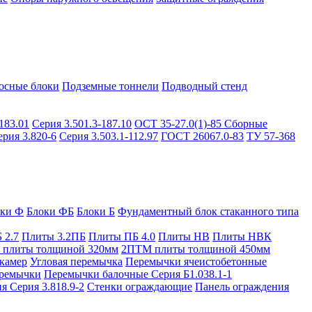
осные блоки
Подземные тоннели
Подводный стенд
183.01
Серия 3.501.3-187.10
ОСТ 35-27.0(1)-85
Сборные
ерия 3.820-6
Серия 3.503.1-112.97
ГОСТ 26067.0-83
ТУ 57-368
оки Ф
Блоки ФБ
Блоки Б
Фундаментный блок стаканного типа
 2.7
Плиты 3.2ПБ
Плиты ПБ 4.0
Плиты НВ
Плиты НВК
плиты толщиной 320мм
2ПТМ плиты толщиной 450мм
камер
Угловая перемычка
Перемычки ячеистобетонные
ремычки
Перемычки балочные Серия Б1.038.1-1
я Серия 3.818.9-2
Стенки ограждающие
Панель ограждения