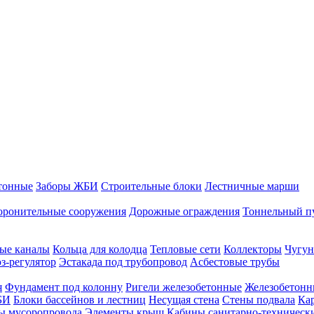
тонные
Заборы ЖБИ
Строительные блоки
Лестничные марши
оронительные сооружения
Дорожные ограждения
Тоннельный п
ые каналы
Кольца для колодца
Тепловые сети
Коллекторы
Чугун
-регулятор
Эстакада под трубопровод
Асбестовые трубы
я
Фундамент под колонну
Ригели железобетонные
Железобетонн
БИ
Блоки бассейнов и лестниц
Несущая стена
Стены подвала
Ка
ы мусоропровода
Элементы крыш
Кабины санитарно-техническ