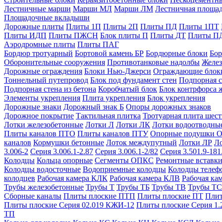
Лестничные марши
Марши МЛ
Марши ЛМ
Лестничная площа
Площадочные вкладыши
Дорожные плиты
Плиты 1П
Плиты 2П
Плиты ПД
Плиты 1ПТ
Плиты ИДП
Плиты ПЖСН
Блок плиты П
Плиты ДТ
Плиты П
Аэродромные плиты
Плиты ПАГ
Бордюр тротуарный
Бортовой камень БР
Бордюрные блоки
Бор
Оборонительные сооружения
Противотанковые надолбы
Желез
Дорожные ограждения
Блоки Нью-Джерси
Ограждающие блок
Тоннельный путепровод
Блок под фундамент стен
Подпорная с
Подпорная стена из бетона
Коробчатый блок
Блок контрфорса 
Элементы укрепления
Плита укрепления
Блок укрепления
Дорожные знаки
Дорожный знак Б
Опоры дорожных знаков
Дорожное покрытие
Тактильная плитка
Тротуарная плита шес
Лотки железобетонные
Лотки Л
Лотки ЛК
Лотки водоотводны
Плиты каналов ПТО
Плиты каналов ПТУ
Опорные подушки 
каналов
Кормушки бетонные
Лоток междупутный
Лотки ЛР
Л
3.006-2
Серия 3.006.1-2.87
Серия 3.006.1-2/82
Серия 3.501.9-181
Колодцы
Кольца опорные
Сегменты ОПКС
Ремонтные вставк
Колодцы водосточные
Водоприемные колодцы
Колодцы теле
колодцев
Рабочая камера КЛК
Рабочая камера КЛВ
Рабочая ка
Трубы железобетонные
Трубы Т
Трубы ТБ
Трубы ТВ
Трубы ТС
Сборные каналы
Плиты плоские ПТП
Плиты плоские ПТ
Плит
Плиты плоские Серия 02.019 КЖИ-12
Плиты плоские Серия 1.
ТП