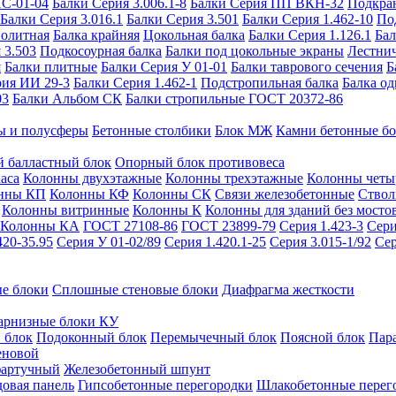
ИС-01-04
Балки Серия 3.006.1-8
Балки Серия ПП ВКН-32
Подкра
Балки Серия 3.016.1
Балки Серия 3.501
Балки Серия 1.462-10
По
нолитная
Балка крайняя
Цокольная балка
Балки Серия 1.126.1
Бал
 3.503
Подкосоурная балка
Балки под цокольные экраны
Лестнич
я
Балки плитные
Балки Серия У 01-01
Балки таврового сечения
Б
рия ИИ 29-3
Балки Серия 1.462-1
Подстропильная балка
Балка од
03
Балки Альбом СК
Балки стропильные ГОСТ 20372-86
ы и полусферы
Бетонные столбики
Блок МЖ
Камни бетонные б
 балластный блок
Опорный блок противовеса
аса
Колонны двухэтажные
Колонны трехэтажные
Колонны четы
нны КП
Колонны КФ
Колонны СК
Связи железобетонные
Ствол
Колонны витринные
Колонны К
Колонны для зданий без мосто
Колонны КА
ГОСТ 27108-86
ГОСТ 23899-79
Серия 1.423-3
Сери
420-35.95
Серия У 01-02/89
Серия 1.420.1-25
Серия 3.015-1/92
Сер
е блоки
Сплошные стеновые блоки
Диафрагма жесткости
арнизные блоки КУ
 блок
Подоконный блок
Перемычечный блок
Поясной блок
Пар
еновой
фартучный
Железобетонный шпунт
довая панель
Гипсобетонные перегородки
Шлакобетонные перег