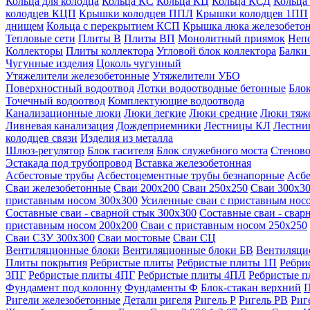
Кольца для колодца
Кольца КС
Кольца КЦ
Кольца КСД
Кольца
колодцев КЦП
Крышки колодцев ППЛ
Крышки колодцев 1ПП
днищем
Кольца с перекрытием КСП
Крышка люка железобето
Тепловые сети
Плиты В
Плиты ВП
Монолитный приямок
Неп
Коллекторы
Плиты коллектора
Угловой блок коллектора
Балки
Чугунные изделия
Цоколь чугунный
Утяжелители железобетонные
Утяжелители УБО
Поверхностный водоотвод
Лотки водоотводные бетонные
Блок
Точечный водоотвод
Комплектующие водоотвода
Канализационные люки
Люки легкие
Люки средние
Люки тяж
Ливневая канализация
Дождеприемники
Лестницы КЛ
Лестни
колодцев связи
Изделия из металла
Шлюз-регулятор
Блок гасителя
Блок служебного моста
Стеново
Эстакада под трубопровод
Вставка железобетонная
Асбестовые трубы
Асбестоцементные трубы безнапорные
Асбе
Сваи железобетонные
Сваи 200х200
Сваи 250х250
Сваи 300х3
приставным носом 300х300
Усиленные сваи с приставным нос
Составные сваи - сварной стык 300х300
Составные сваи - свар
приставным носом 200х200
Сваи с приставным носом 250х250
Сваи С3У 300х300
Сваи мостовые
Сваи СЦ
Вентиляционные блоки
Вентиляционные блоки БВ
Вентиляци
Плиты покрытия
Ребристые плиты
Ребристые плиты 1П
Ребри
3ПГ
Ребристые плиты 4ПГ
Ребристые плиты 4ПЛ
Ребристые 
Фундамент под колонну
Фундаменты Ф
Блок-стакан верхний
П
Ригели железобетонные
Детали ригеля
Ригель Р
Ригель РВ
Риг