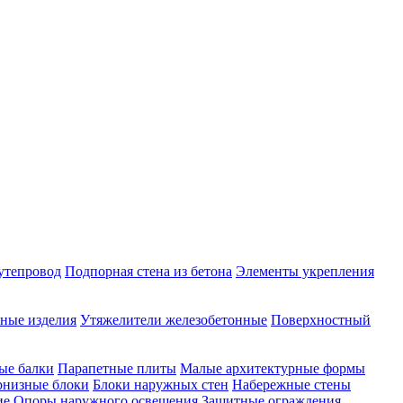
утепровод
Подпорная стена из бетона
Элементы укрепления
ные изделия
Утяжелители железобетонные
Поверхностный
ые балки
Парапетные плиты
Малые архитектурные формы
рнизные блоки
Блоки наружных стен
Набережные стены
ие
Опоры наружного освещения
Защитные ограждения