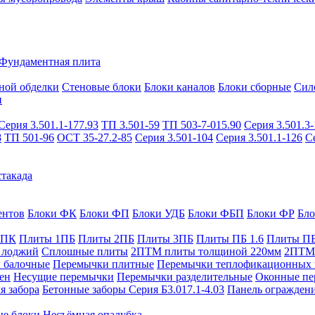
Фундаментная плита
ной обделки
Стеновые блоки
Блоки каналов
Блоки сборные
Сил
и
Серия 3.501.1-177.93
ТП 3.501-59
ТП 503-7-015.90
Серия 3.501.3-
8
ТП 501-96
ОСТ 35-27.2-85
Серия 3.501-104
Серия 3.501.1-126
С
такада
ентов
Блоки ФК
Блоки ФП
Блоки УДБ
Блоки ФБП
Блоки ФР
Бл
1ПК
Плиты 1ПБ
Плиты 2ПБ
Плиты 3ПБ
Плиты ПБ 1.6
Плиты ПБ
 лоджий
Сплошные плиты
2ПТМ плиты толщиной 220мм
2ПТМ 
 балочные
Перемычки плитные
Перемычки теплофикационных 
ен
Несущие перемычки
Перемычки разделительные
Оконные пе
я забора
Бетонные заборы Серия Б3.017.1-4.03
Панель ограждени
ые блоки
Несъёмная опалубка