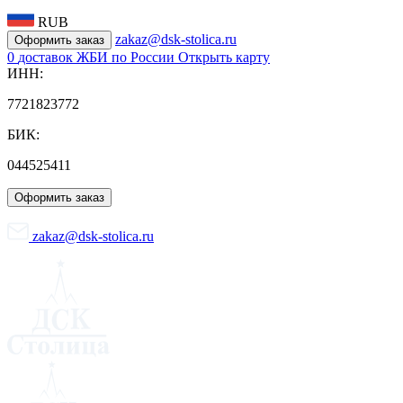
RUB
zakaz@dsk-stolica.ru
Оформить заказ
0
доставок ЖБИ по России
Открыть карту
ИНН:
7721823772
БИК:
044525411
Оформить заказ
zakaz@dsk-stolica.ru