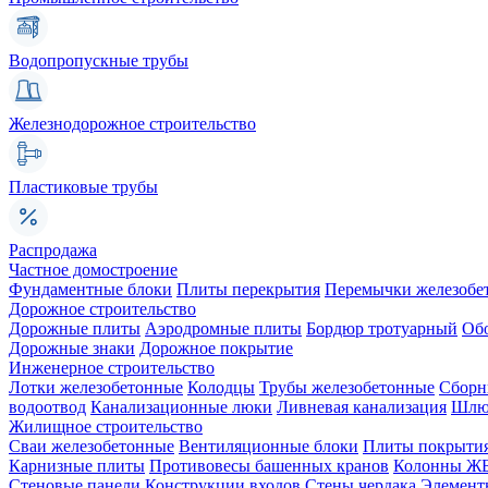
Водопропускные трубы
Железнодорожное строительство
Пластиковые трубы
Распродажа
Частное домостроение
Фундаментные блоки
Плиты перекрытия
Перемычки железобе
Дорожное строительство
Дорожные плиты
Аэродромные плиты
Бордюр тротуарный
Об
Дорожные знаки
Дорожное покрытие
Инженерное строительство
Лотки железобетонные
Колодцы
Трубы железобетонные
Сборн
водоотвод
Канализационные люки
Ливневая канализация
Шлюз
Жилищное строительство
Сваи железобетонные
Вентиляционные блоки
Плиты покрыти
Карнизные плиты
Противовесы башенных кранов
Колонны Ж
Стеновые панели
Конструкции входов
Стены чердака
Элемент