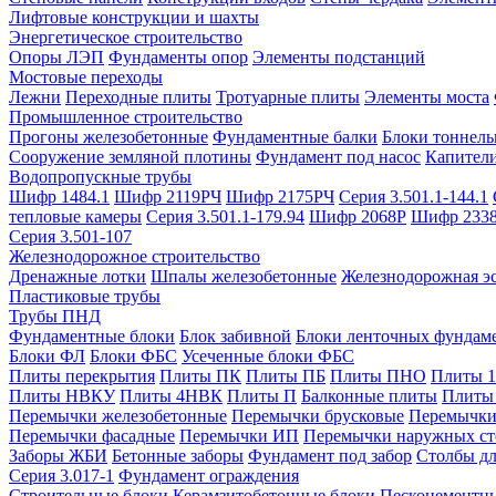
Лифтовые конструкции и шахты
Энергетическое строительство
Опоры ЛЭП
Фундаменты опор
Элементы подстанций
Мостовые переходы
Лежни
Переходные плиты
Тротуарные плиты
Элементы моста
Промышленное строительство
Прогоны железобетонные
Фундаментные балки
Блоки тоннель
Сооружение земляной плотины
Фундамент под насос
Капител
Водопропускные трубы
Шифр 1484.1
Шифр 2119РЧ
Шифр 2175РЧ
Серия 3.501.1-144.1
тепловые камеры
Серия 3.501.1-179.94
Шифр 2068Р
Шифр 233
Серия 3.501-107
Железнодорожное строительство
Дренажные лотки
Шпалы железобетонные
Железнодорожная эс
Пластиковые трубы
Трубы ПНД
Фундаментные блоки
Блок забивной
Блоки ленточных фундам
Блоки ФЛ
Блоки ФБС
Усеченные блоки ФБС
Плиты перекрытия
Плиты ПК
Плиты ПБ
Плиты ПНО
Плиты 
Плиты НВКУ
Плиты 4НВК
Плиты П
Балконные плиты
Плиты
Перемычки железобетонные
Перемычки брусковые
Перемычки
Перемычки фасадные
Перемычки ИП
Перемычки наружных ст
Заборы ЖБИ
Бетонные заборы
Фундамент под забор
Столбы дл
Серия 3.017-1
Фундамент ограждения
Строительные блоки
Керамзитобетонные блоки
Пескоцементн