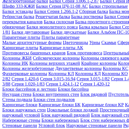
Железобетонные балки
Балки Серия 3.006.1-2.87
Балки Серия 
Шифр 333-КЖИ
Балки Серия ЦЧ-11-08 АС
Балки стропильные
Балки эстакады
Балки Серия 1.266.1-2
Сборная балка
Балка мо
Ребристая балка
Решетчатая балка
Балка ростверка
Балки Серия
перекрытия каналов
Балка силосная
Балка пролетного строени
обвязочные
Балки монолитного пояса
Балка крыльца
Балки Се
1/81
Балки двутавровые
Балки двускатные
Балки Альбом ПС-1
Парапетные плиты
Плиты парапетные
Малые архитектурные формы
Цветочницы
Урны
Скамьи
Сфер
Карнизные плиты
Карнизные плиты АК
Противовесы башенных кранов
Блок противовеса
Центральный
Колонны ЖБИ
Сейсмические колонны
Колонны связевого карк
Колонны ИК
Колонны верхних этажей
Крайние колонны
Коло
Колонны железобетонные
Двухветвевые колонны
Колонны КС
Фахверковые колонны
Колонны КЛ
Колонны КД
Колонны КО
2/82
Серия 1.420-6
Серия 3.015-16.94
Серия 3.015-1/82
Серия 1.
3/88
Серия 1.020-1/83
Серия 1.424.1-12
Серия 1.420-12
Блоки бассейнов и лестниц
Блоки бассейна
Несущая стена
Блоки внутренних стен
Блок рядовой
Пустотелы
Стены подвала
Блоки стен подвалов
Карнизные блоки
Карнизные блоки БК
Карнизные блоки КР
К
Блоки наружных стен
Цокольные блоки лоджий
Простеночный
наружный угловой
Блок наружный рядовой
Блок наружный ст
Набережные стены
Блоки набережных
Блок стен набережных 
Стеновые панели
Угловой блок
Наружные стеновые панели
Ря