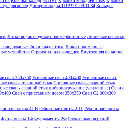
в ПП
Крышки колодцев ПВГ
Крышки колодцев ПВК
Крышки
онус для колец
Днище колодца ТПР 901-09.11.84
Кольца с
вые
Лотки водоотводные полимербетонные
Ливневые решетки
 аэродромные
Люки квадратные
Люки полимерные
ные устройства
Стремянки для колодцев
Внутренняя оснастка
ые сваи 350х350
Усиленные сваи 400х400
Усиленные сваи с
ные сваи - стаканный стык
Составные сваи - сварной стык
ные сваи - сварной стык вибропогружение (усиленные)
Сваи с
0х400
Сваи с приставным носом 350х350
Сваи С2 300х300
бристые плиты 4ПВ
Ребристые плиты 2ПГ
Ребристые плиты
Фундаменты 1Ф
Фундаменты 2Ф
Блок-стакан верхний