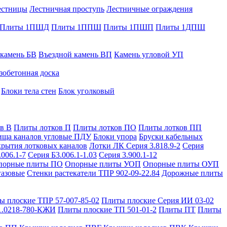
естницы
Лестничная проступь
Лестничные ограждения
Плиты 1ПШД
Плиты 1ППШ
Плиты 1ПШП
Плиты 1ДПШ
 камень БВ
Въездной камень ВП
Камень угловой УП
зобетонная доска
Блоки тела стен
Блок уголковый
в В
Плиты лотков П
Плиты лотков ПО
Плиты лотков ПП
ища каналов угловые ПДУ
Блоки упора
Бруски кабельных
рытия лотковых каналов
Лотки ЛК Серия 3.818.9-2
Серия
.006.1-7
Серия Б3.006.1-1.03
Серия 3.900.1-12
порные плиты ПО
Опорные плиты УОП
Опорные плиты ОУП
газовые
Стенки растекатели ТПР 902-09-22.84
Дорожные плиты
ы плоские ТПР 57-007-85-02
Плиты плоские Серия ИИ 03-02
1.0218-780-КЖИ
Плиты плоские ТП 501-01-2
Плиты ПТ
Плиты