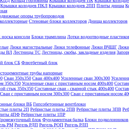
 КЦД
Кольца горловины
Крышки колодцев ПК
Крышки колодце
Крышки колодцев ПКЛ
Крышки колодцев 2ПП
Плиты днища
К
нная
одвижные опоры трубопроводов
 коллекторные
Стеновые блоки коллекторов
Днища коллекторов
 носка консоли
Блоки трамплина
Лотки водоотводные пластико
елые
Люки магистральные
Люки телефонные
Люки ВЧШГ
Люки
цы ВЛ
Лестницы ТС
Лестницы, скобы, закладные изделия
Запор
й блок СБ
Флютбетный блок
стоцементные трубы напорные
00
Сваи 350х350
Сваи 400х400
Усиленные сваи 300х300
Усиленн
ом 350х350
Усиленные сваи с приставным носом 400х400
Состав
ной стык 350х350
Составные сваи - сварной стык 400х400
Состав
Сваи с приставным носом 300х300
Сваи с приставным носом 40
онные блоки ВБ
Гипсобетонные вентблоки
стые плиты 2П
Ребристые плиты 2ПВ
Ребристые плиты 3ПВ
Ре
плиты 4ПФ
Ребристые плиты 1ПР
ромежуточный блок
Фундаментная балка
Блоки подколонников
ель РМ
Ригель РДП
Ригель РОП
Ригель РЛП