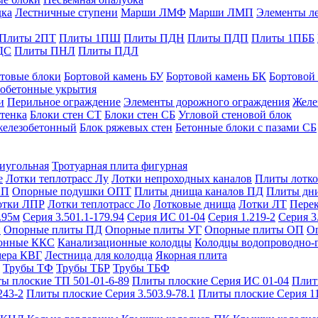
дка
Лестничные ступени
Марши ЛМФ
Марши ЛМП
Элементы л
Плиты 2ПТ
Плиты 1ПШ
Плиты ПДН
Плиты ПДП
Плиты 1ПББ
ДС
Плиты ПНЛ
Плиты ПДЛ
товые блоки
Бортовой камень БУ
Бортовой камень БК
Бортовой
обетонные укрытия
и
Перильное ограждение
Элементы дорожного ограждения
Желе
тенка
Блоки стен СТ
Блоки стен СБ
Угловой стеновой блок
железобетонный
Блок ряжевых стен
Бетонные блоки с пазами СБ
тиугольная
Тротуарная плита фигурная
е
Лотки теплотрасс Лу
Лотки непроходных каналов
Плиты лотко
ОП
Опорные подушки ОПТ
Плиты днища каналов ПД
Плиты дн
отки ЛПР
Лотки теплотрасс Ло
Лотковые днища
Лотки ЛТ
Перек
.95м
Серия 3.501.1-179.94
Серия ИС 01-04
Серия 1.219-2
Серия 3
и
Опорные плиты ПД
Опорные плиты УГ
Опорные плиты ОП
О
фонные ККС
Канализационные колодцы
Колодцы водопроводно-
мера КВГ
Лестница для колодца
Якорная плита
Трубы ТФ
Трубы ТБР
Трубы ТБФ
ы плоские ТП 501-01-6-89
Плиты плоские Серия ИС 01-04
Плит
243-2
Плиты плоские Серия 3.503.9-78.1
Плиты плоские Серия 1