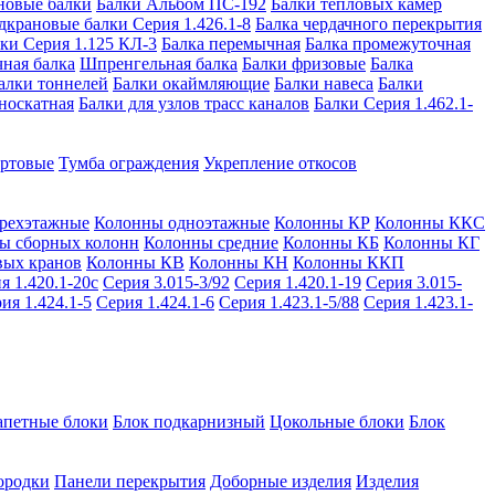
новые балки
Балки Альбом ПС-192
Балки тепловых камер
дкрановые балки Серия 1.426.1-8
Балка чердачного перекрытия
ки Серия 1.125 КЛ-3
Балка перемычная
Балка промежуточная
ная балка
Шпренгельная балка
Балки фризовые
Балка
алки тоннелей
Балки окаймляющие
Балки навеса
Балки
носкатная
Балки для узлов трасс каналов
Балки Серия 1.462.1-
ортовые
Тумба ограждения
Укрепление откосов
рехэтажные
Колонны одноэтажные
Колонны КР
Колонны ККС
ы сборных колонн
Колонны средние
Колонны КБ
Колонны КГ
вых кранов
Колонны КВ
Колонны КН
Колонны ККП
я 1.420.1-20с
Серия 3.015-3/92
Серия 1.420.1-19
Серия 3.015-
ия 1.424.1-5
Серия 1.424.1-6
Серия 1.423.1-5/88
Серия 1.423.1-
апетные блоки
Блок подкарнизный
Цокольные блоки
Блок
ородки
Панели перекрытия
Доборные изделия
Изделия