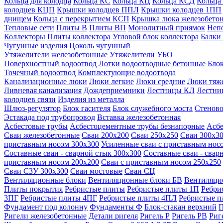
Кольца для колодца
Кольца КС
Кольца КЦ
Кольца КСД
Кольца
колодцев КЦП
Крышки колодцев ППЛ
Крышки колодцев 1ПП
днищем
Кольца с перекрытием КСП
Крышка люка железобето
Тепловые сети
Плиты В
Плиты ВП
Монолитный приямок
Неп
Коллекторы
Плиты коллектора
Угловой блок коллектора
Балки
Чугунные изделия
Цоколь чугунный
Утяжелители железобетонные
Утяжелители УБО
Поверхностный водоотвод
Лотки водоотводные бетонные
Блок
Точечный водоотвод
Комплектующие водоотвода
Канализационные люки
Люки легкие
Люки средние
Люки тяж
Ливневая канализация
Дождеприемники
Лестницы КЛ
Лестни
колодцев связи
Изделия из металла
Шлюз-регулятор
Блок гасителя
Блок служебного моста
Стеново
Эстакада под трубопровод
Вставка железобетонная
Асбестовые трубы
Асбестоцементные трубы безнапорные
Асбе
Сваи железобетонные
Сваи 200х200
Сваи 250х250
Сваи 300х3
приставным носом 300х300
Усиленные сваи с приставным нос
Составные сваи - сварной стык 300х300
Составные сваи - свар
приставным носом 200х200
Сваи с приставным носом 250х250
Сваи С3У 300х300
Сваи мостовые
Сваи СЦ
Вентиляционные блоки
Вентиляционные блоки БВ
Вентиляци
Плиты покрытия
Ребристые плиты
Ребристые плиты 1П
Ребри
3ПГ
Ребристые плиты 4ПГ
Ребристые плиты 4ПЛ
Ребристые 
Фундамент под колонну
Фундаменты Ф
Блок-стакан верхний
П
Ригели железобетонные
Детали ригеля
Ригель Р
Ригель РВ
Риг