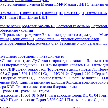
дка
Лестничные ступени
Марши ЛМФ
Марши ЛМП
Элементы л
Плиты 2ПТ
Плиты 1ПШ
Плиты ПДН
Плиты ПДП
Плиты 1ПББ
ДС
Плиты ПНЛ
Плиты ПДЛ
товые блоки
Бортовой камень БУ
Бортовой камень БК
Бортовой
обетонные укрытия
и
Перильное ограждение
Элементы дорожного ограждения
Желе
тенка
Блоки стен СТ
Блоки стен СБ
Угловой стеновой блок
железобетонный
Блок ряжевых стен
Бетонные блоки с пазами СБ
тиугольная
Тротуарная плита фигурная
е
Лотки теплотрасс Лу
Лотки непроходных каналов
Плиты лотко
ОП
Опорные подушки ОПТ
Плиты днища каналов ПД
Плиты дн
отки ЛПР
Лотки теплотрасс Ло
Лотковые днища
Лотки ЛТ
Перек
.95м
Серия 3.501.1-179.94
Серия ИС 01-04
Серия 1.219-2
Серия 3
и
Опорные плиты ПД
Опорные плиты УГ
Опорные плиты ОП
О
фонные ККС
Канализационные колодцы
Колодцы водопроводно-
мера КВГ
Лестница для колодца
Якорная плита
Трубы ТФ
Трубы ТБР
Трубы ТБФ
ы плоские ТП 501-01-6-89
Плиты плоские Серия ИС 01-04
Плит
243-2
Плиты плоские Серия 3.503.9-78.1
Плиты плоские Серия 1