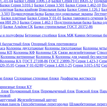
ИС-01-04
Балки Серия 3.006.1-8
Балки Серия ПП ВКН-32
Подкра
Балки Серия 3.016.1
Балки Серия 3.501
Балки Серия 1.462-10
По
нолитная
Балка крайняя
Цокольная балка
Балки Серия 1.126.1
Бал
 3.503
Подкосоурная балка
Балки под цокольные экраны
Лестнич
я
Балки плитные
Балки Серия У 01-01
Балки таврового сечения
Б
рия ИИ 29-3
Балки Серия 1.462-1
Подстропильная балка
Балка од
03
Балки Альбом СК
Балки стропильные ГОСТ 20372-86
ы и полусферы
Бетонные столбики
Блок МЖ
Камни бетонные б
 балластный блок
Опорный блок противовеса
аса
Колонны двухэтажные
Колонны трехэтажные
Колонны четы
нны КП
Колонны КФ
Колонны СК
Связи железобетонные
Ствол
Колонны витринные
Колонны К
Колонны для зданий без мосто
Колонны КА
ГОСТ 27108-86
ГОСТ 23899-79
Серия 1.423-3
Сери
420-35.95
Серия У 01-02/89
Серия 1.420.1-25
Серия 3.015-1/92
Сер
е блоки
Сплошные стеновые блоки
Диафрагма жесткости
арнизные блоки КУ
 блок
Подоконный блок
Перемычечный блок
Поясной блок
Пар
еновой
фартучный
Железобетонный шпунт
довая панель
Гипсобетонные перегородки
Шлакобетонные перег