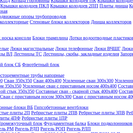
 КЦД
Кольца горловины
Крышки колодцев ПК
Крышки колодце
Крышки колодцев ПКЛ
Крышки колодцев 2ПП
Плиты днища
К
нная
одвижные опоры трубопроводов
 коллекторные
Стеновые блоки коллекторов
Днища коллекторов
 носка консоли
Блоки трамплина
Лотки водоотводные пластико
елые
Люки магистральные
Люки телефонные
Люки ВЧШГ
Люки
цы ВЛ
Лестницы ТС
Лестницы, скобы, закладные изделия
Запор
й блок СБ
Флютбетный блок
стоцементные трубы напорные
00
Сваи 350х350
Сваи 400х400
Усиленные сваи 300х300
Усиленн
ом 350х350
Усиленные сваи с приставным носом 400х400
Состав
ной стык 350х350
Составные сваи - сварной стык 400х400
Состав
Сваи с приставным носом 300х300
Сваи с приставным носом 40
онные блоки ВБ
Гипсобетонные вентблоки
стые плиты 2П
Ребристые плиты 2ПВ
Ребристые плиты 3ПВ
Ре
плиты 4ПФ
Ребристые плиты 1ПР
ромежуточный блок
Фундаментная балка
Блоки подколонников
ель РМ
Ригель РДП
Ригель РОП
Ригель РЛП