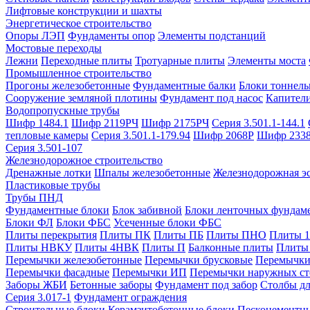
Лифтовые конструкции и шахты
Энергетическое строительство
Опоры ЛЭП
Фундаменты опор
Элементы подстанций
Мостовые переходы
Лежни
Переходные плиты
Тротуарные плиты
Элементы моста
Промышленное строительство
Прогоны железобетонные
Фундаментные балки
Блоки тоннель
Сооружение земляной плотины
Фундамент под насос
Капител
Водопропускные трубы
Шифр 1484.1
Шифр 2119РЧ
Шифр 2175РЧ
Серия 3.501.1-144.1
тепловые камеры
Серия 3.501.1-179.94
Шифр 2068Р
Шифр 233
Серия 3.501-107
Железнодорожное строительство
Дренажные лотки
Шпалы железобетонные
Железнодорожная эс
Пластиковые трубы
Трубы ПНД
Фундаментные блоки
Блок забивной
Блоки ленточных фундам
Блоки ФЛ
Блоки ФБС
Усеченные блоки ФБС
Плиты перекрытия
Плиты ПК
Плиты ПБ
Плиты ПНО
Плиты 
Плиты НВКУ
Плиты 4НВК
Плиты П
Балконные плиты
Плиты
Перемычки железобетонные
Перемычки брусковые
Перемычки
Перемычки фасадные
Перемычки ИП
Перемычки наружных ст
Заборы ЖБИ
Бетонные заборы
Фундамент под забор
Столбы дл
Серия 3.017-1
Фундамент ограждения
Строительные блоки
Керамзитобетонные блоки
Пескоцементн