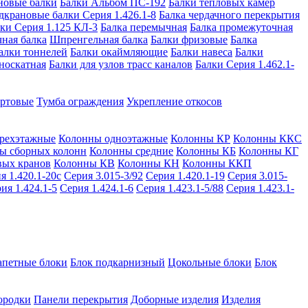
новые балки
Балки Альбом ПС-192
Балки тепловых камер
дкрановые балки Серия 1.426.1-8
Балка чердачного перекрытия
ки Серия 1.125 КЛ-3
Балка перемычная
Балка промежуточная
ная балка
Шпренгельная балка
Балки фризовые
Балка
алки тоннелей
Балки окаймляющие
Балки навеса
Балки
носкатная
Балки для узлов трасс каналов
Балки Серия 1.462.1-
ортовые
Тумба ограждения
Укрепление откосов
рехэтажные
Колонны одноэтажные
Колонны КР
Колонны ККС
ы сборных колонн
Колонны средние
Колонны КБ
Колонны КГ
вых кранов
Колонны КВ
Колонны КН
Колонны ККП
я 1.420.1-20с
Серия 3.015-3/92
Серия 1.420.1-19
Серия 3.015-
ия 1.424.1-5
Серия 1.424.1-6
Серия 1.423.1-5/88
Серия 1.423.1-
апетные блоки
Блок подкарнизный
Цокольные блоки
Блок
ородки
Панели перекрытия
Доборные изделия
Изделия