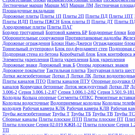
Лестничные марши
Марши МЛ
Марши ЛМ
Лестничная площа
Площадочные вкладыши
Дорожные плиты
Плиты 1П
Плиты 2П
Плиты ПД
Плиты 1ПТ
Плиты ИДП
Плиты ПЖСН
Блок плиты П
Плиты ДТ
Плиты П
Аэродромные плиты
Плиты ПАГ
Бордюр тротуарный
Бортовой камень БР
Бордюрные блоки
Бор
Оборонительные сооружения
Противотанковые надолбы
Желез
Дорожные ограждения
Блоки Нью-Джерси
Ограждающие блок
Тоннельный путепровод
Блок под фундамент стен
Подпорная с
Подпорная стена из бетона
Коробчатый блок
Блок контрфорса 
Элементы укрепления
Плита укрепления
Блок укрепления
Дорожные знаки
Дорожный знак Б
Опоры дорожных знаков
Дорожное покрытие
Тактильная плитка
Тротуарная плита шес
Лотки железобетонные
Лотки Л
Лотки ЛК
Лотки водоотводны
Плиты каналов ПТО
Плиты каналов ПТУ
Опорные подушки 
каналов
Кормушки бетонные
Лоток междупутный
Лотки ЛР
Л
3.006-2
Серия 3.006.1-2.87
Серия 3.006.1-2/82
Серия 3.501.9-181
Колодцы
Кольца опорные
Сегменты ОПКС
Ремонтные вставк
Колодцы водосточные
Водоприемные колодцы
Колодцы теле
колодцев
Рабочая камера КЛК
Рабочая камера КЛВ
Рабочая ка
Трубы железобетонные
Трубы Т
Трубы ТБ
Трубы ТВ
Трубы ТС
Сборные каналы
Плиты плоские ПТП
Плиты плоские ПТ
Плит
Плиты плоские Серия 02.019 КЖИ-12
Плиты плоские Серия 1.
ТП