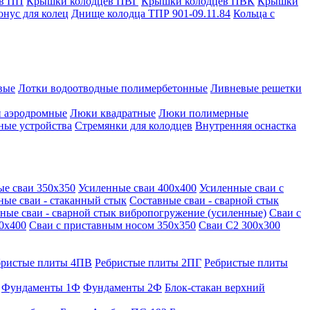
в ПП
Крышки колодцев ПВГ
Крышки колодцев ПВК
Крышки
онус для колец
Днище колодца ТПР 901-09.11.84
Кольца с
вые
Лотки водоотводные полимербетонные
Ливневые решетки
 аэродромные
Люки квадратные
Люки полимерные
ные устройства
Стремянки для колодцев
Внутренняя оснастка
ые сваи 350х350
Усиленные сваи 400х400
Усиленные сваи с
ные сваи - стаканный стык
Составные сваи - сварной стык
ные сваи - сварной стык вибропогружение (усиленные)
Сваи с
0х400
Сваи с приставным носом 350х350
Сваи С2 300х300
бристые плиты 4ПВ
Ребристые плиты 2ПГ
Ребристые плиты
Фундаменты 1Ф
Фундаменты 2Ф
Блок-стакан верхний