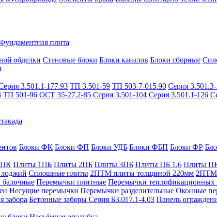
Фундаментная плита
ной обделки
Стеновые блоки
Блоки каналов
Блоки сборные
Сил
и
Серия 3.501.1-177.93
ТП 3.501-59
ТП 503-7-015.90
Серия 3.501.3-
8
ТП 501-96
ОСТ 35-27.2-85
Серия 3.501-104
Серия 3.501.1-126
С
такада
ентов
Блоки ФК
Блоки ФП
Блоки УДБ
Блоки ФБП
Блоки ФР
Бл
1ПК
Плиты 1ПБ
Плиты 2ПБ
Плиты 3ПБ
Плиты ПБ 1.6
Плиты ПБ
 лоджий
Сплошные плиты
2ПТМ плиты толщиной 220мм
2ПТМ 
 балочные
Перемычки плитные
Перемычки теплофикационных 
ен
Несущие перемычки
Перемычки разделительные
Оконные пе
я забора
Бетонные заборы Серия Б3.017.1-4.03
Панель ограждени
ые блоки
Несъёмная опалубка