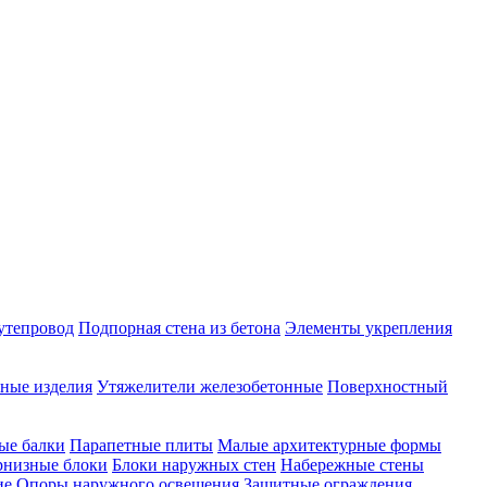
утепровод
Подпорная стена из бетона
Элементы укрепления
ные изделия
Утяжелители железобетонные
Поверхностный
ые балки
Парапетные плиты
Малые архитектурные формы
рнизные блоки
Блоки наружных стен
Набережные стены
ие
Опоры наружного освещения
Защитные ограждения