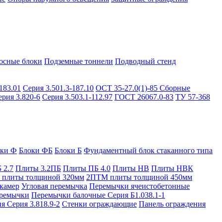
осные блоки
Подземные тоннели
Подводный стенд
183.01
Серия 3.501.3-187.10
ОСТ 35-27.0(1)-85
Сборные
ерия 3.820-6
Серия 3.503.1-112.97
ГОСТ 26067.0-83
ТУ 57-368
оки Ф
Блоки ФБ
Блоки Б
Фундаментный блок стаканного типа
 2.7
Плиты 3.2ПБ
Плиты ПБ 4.0
Плиты НВ
Плиты НВК
плиты толщиной 320мм
2ПТМ плиты толщиной 450мм
камер
Угловая перемычка
Перемычки ячеистобетонные
ремычки
Перемычки балочные Серия Б1.038.1-1
я Серия 3.818.9-2
Стенки ограждающие
Панель ограждения