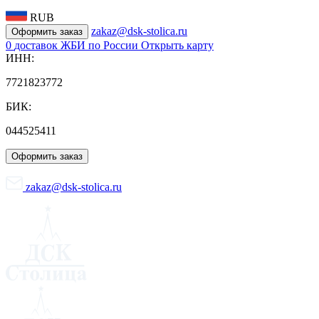
RUB
zakaz@dsk-stolica.ru
Оформить заказ
0
доставок ЖБИ по России
Открыть карту
ИНН:
7721823772
БИК:
044525411
Оформить заказ
zakaz@dsk-stolica.ru