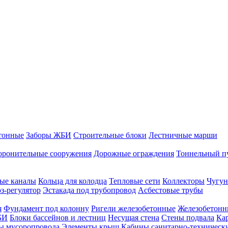
тонные
Заборы ЖБИ
Строительные блоки
Лестничные марши
оронительные сооружения
Дорожные ограждения
Тоннельный п
ые каналы
Кольца для колодца
Тепловые сети
Коллекторы
Чугун
-регулятор
Эстакада под трубопровод
Асбестовые трубы
я
Фундамент под колонну
Ригели железобетонные
Железобетонн
БИ
Блоки бассейнов и лестниц
Несущая стена
Стены подвала
Ка
ы мусоропровода
Элементы крыш
Кабины санитарно-техническ