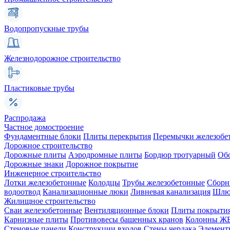
Водопропускные трубы
Железнодорожное строительство
Пластиковые трубы
Распродажа
Частное домостроение
Фундаментные блоки
Плиты перекрытия
Перемычки железобе
Дорожное строительство
Дорожные плиты
Аэродромные плиты
Бордюр тротуарный
Об
Дорожные знаки
Дорожное покрытие
Инженерное строительство
Лотки железобетонные
Колодцы
Трубы железобетонные
Сборн
водоотвод
Канализационные люки
Ливневая канализация
Шлюз
Жилищное строительство
Сваи железобетонные
Вентиляционные блоки
Плиты покрыти
Карнизные плиты
Противовесы башенных кранов
Колонны Ж
Стеновые панели
Конструкции входов
Стены чердака
Элемент