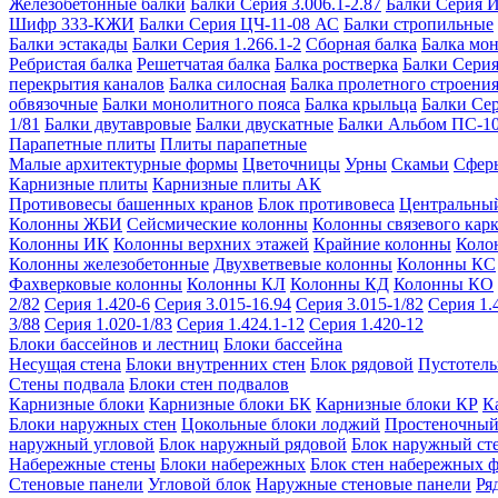
Железобетонные балки
Балки Серия 3.006.1-2.87
Балки Серия 
Шифр 333-КЖИ
Балки Серия ЦЧ-11-08 АС
Балки стропильные
Балки эстакады
Балки Серия 1.266.1-2
Сборная балка
Балка мо
Ребристая балка
Решетчатая балка
Балка ростверка
Балки Серия
перекрытия каналов
Балка силосная
Балка пролетного строени
обвязочные
Балки монолитного пояса
Балка крыльца
Балки Се
1/81
Балки двутавровые
Балки двускатные
Балки Альбом ПС-1
Парапетные плиты
Плиты парапетные
Малые архитектурные формы
Цветочницы
Урны
Скамьи
Сфер
Карнизные плиты
Карнизные плиты АК
Противовесы башенных кранов
Блок противовеса
Центральный
Колонны ЖБИ
Сейсмические колонны
Колонны связевого карк
Колонны ИК
Колонны верхних этажей
Крайние колонны
Коло
Колонны железобетонные
Двухветвевые колонны
Колонны КС
Фахверковые колонны
Колонны КЛ
Колонны КД
Колонны КО
2/82
Серия 1.420-6
Серия 3.015-16.94
Серия 3.015-1/82
Серия 1.
3/88
Серия 1.020-1/83
Серия 1.424.1-12
Серия 1.420-12
Блоки бассейнов и лестниц
Блоки бассейна
Несущая стена
Блоки внутренних стен
Блок рядовой
Пустотелы
Стены подвала
Блоки стен подвалов
Карнизные блоки
Карнизные блоки БК
Карнизные блоки КР
К
Блоки наружных стен
Цокольные блоки лоджий
Простеночный
наружный угловой
Блок наружный рядовой
Блок наружный ст
Набережные стены
Блоки набережных
Блок стен набережных 
Стеновые панели
Угловой блок
Наружные стеновые панели
Ря