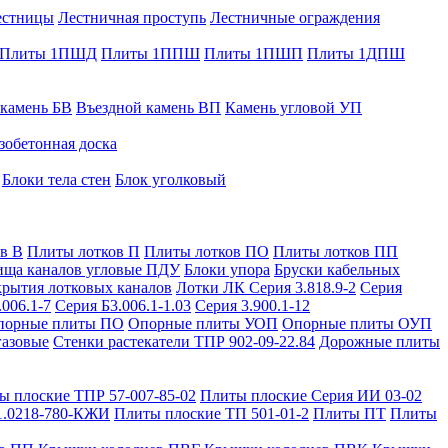
естницы
Лестничная проступь
Лестничные ограждения
Плиты 1ПШД
Плиты 1ППШ
Плиты 1ПШП
Плиты 1ДПШ
 камень БВ
Въездной камень ВП
Камень угловой УП
зобетонная доска
Блоки тела стен
Блок уголковый
в В
Плиты лотков П
Плиты лотков ПО
Плиты лотков ПП
ища каналов угловые ПДУ
Блоки упора
Бруски кабельных
рытия лотковых каналов
Лотки ЛК Серия 3.818.9-2
Серия
.006.1-7
Серия Б3.006.1-1.03
Серия 3.900.1-12
порные плиты ПО
Опорные плиты УОП
Опорные плиты ОУП
газовые
Стенки растекатели ТПР 902-09-22.84
Дорожные плиты
ы плоские ТПР 57-007-85-02
Плиты плоские Серия ИИ 03-02
1.0218-780-КЖИ
Плиты плоские ТП 501-01-2
Плиты ПТ
Плиты