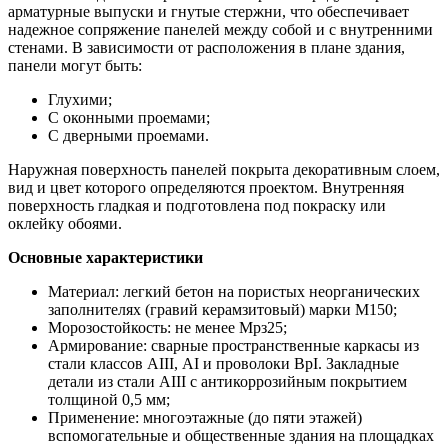
арматурные выпуски и гнутые стержни, что обеспечивает
надежное сопряжение панелей между собой и с внутренними
стенами. В зависимости от расположения в плане здания,
панели могут быть:
Глухими;
С оконными проемами;
С дверными проемами.
Наружная поверхность панелей покрыта декоративным слоем,
вид и цвет которого определяются проектом. Внутренняя
поверхность гладкая и подготовлена под покраску или
оклейку обоями.
Основные характеристики
Материал: легкий бетон на пористых неорганических
заполнителях (гравий керамзитовый) марки М150;
Морозостойкость: не менее Мрз25;
Армирование: сварные пространственные каркасы из
стали классов АIII, АI и проволоки ВрI. Закладные
детали из стали АIII с антикоррозийным покрытием
толщиной 0,5 мм;
Применение: многоэтажные (до пяти этажей)
вспомогательные и общественные здания на площадках