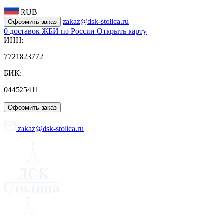
RUB
zakaz@dsk-stolica.ru
Оформить заказ
0
доставок ЖБИ по России
Открыть карту
ИНН:
7721823772
БИК:
044525411
Оформить заказ
zakaz@dsk-stolica.ru