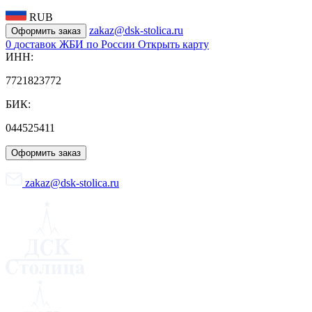
RUB
zakaz@dsk-stolica.ru
Оформить заказ
0
доставок ЖБИ по России
Открыть карту
ИНН:
7721823772
БИК:
044525411
Оформить заказ
zakaz@dsk-stolica.ru