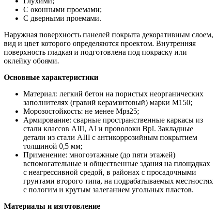
Глухими;
С оконными проемами;
С дверными проемами.
Наружная поверхность панелей покрыта декоративным слоем,
вид и цвет которого определяются проектом. Внутренняя
поверхность гладкая и подготовлена под покраску или
оклейку обоями.
Основные характеристики
Материал: легкий бетон на пористых неорганических
заполнителях (гравий керамзитовый) марки М150;
Морозостойкость: не менее Мрз25;
Армирование: сварные пространственные каркасы из
стали классов АIII, АI и проволоки ВрI. Закладные
детали из стали АIII с антикоррозийным покрытием
толщиной 0,5 мм;
Применение: многоэтажные (до пяти этажей)
вспомогательные и общественные здания на площадках
с неагрессивной средой, в районах с просадочными
грунтами второго типа, на подрабатываемых местностях
с пологим и крутым залеганием угольных пластов.
Материалы и изготовление