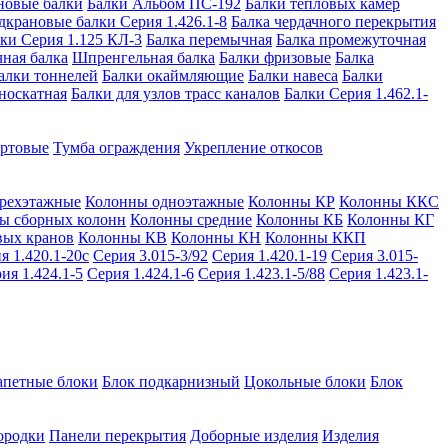
новые балки
Балки Альбом ПС-192
Балки тепловых камер
дкрановые балки Серия 1.426.1-8
Балка чердачного перекрытия
ки Серия 1.125 КЛ-3
Балка перемычная
Балка промежуточная
ная балка
Шпренгельная балка
Балки фризовые
Балка
алки тоннелей
Балки окаймляющие
Балки навеса
Балки
носкатная
Балки для узлов трасс каналов
Балки Серия 1.462.1-
ортовые
Тумба ограждения
Укрепление откосов
рехэтажные
Колонны одноэтажные
Колонны КР
Колонны ККС
ы сборных колонн
Колонны средние
Колонны КБ
Колонны КГ
вых кранов
Колонны КВ
Колонны КН
Колонны ККП
я 1.420.1-20с
Серия 3.015-3/92
Серия 1.420.1-19
Серия 3.015-
ия 1.424.1-5
Серия 1.424.1-6
Серия 1.423.1-5/88
Серия 1.423.1-
апетные блоки
Блок подкарнизный
Цокольные блоки
Блок
ородки
Панели перекрытия
Доборные изделия
Изделия