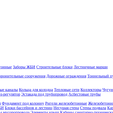
тонные
Заборы ЖБИ
Строительные блоки
Лестничные марши
оронительные сооружения
Дорожные ограждения
Тоннельный п
ые каналы
Кольца для колодца
Тепловые сети
Коллекторы
Чугун
-регулятор
Эстакада под трубопровод
Асбестовые трубы
я
Фундамент под колонну
Ригели железобетонные
Железобетонн
БИ
Блоки бассейнов и лестниц
Несущая стена
Стены подвала
Ка
ы мусоропровода
Элементы крыш
Кабины санитарно-техническ