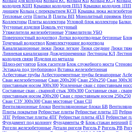
Кольца для колодца
Кольца КС
Кольца КЦ
Кольца КСД
Кольца
колодцев КЦП
Крышки колодцев ППЛ
Крышки колодцев 1ПП
днищем
Кольца с перекрытием КСП
Крышка люка железобето
Тепловые сети
Плиты В
Плиты ВП
Монолитный приямок
Неп
Коллекторы
Плиты коллектора
Угловой блок коллектора
Балки
Чугунные изделия
Цоколь чугунный
Утяжелители железобетонные
Утяжелители УБО
Поверхностный водоотвод
Лотки водоотводные бетонные
Блок
Точечный водоотвод
Комплектующие водоотвода
Канализационные люки
Люки легкие
Люки средние
Люки тяж
Ливневая канализация
Дождеприемники
Лестницы КЛ
Лестни
колодцев связи
Изделия из металла
Шлюз-регулятор
Блок гасителя
Блок служебного моста
Стеново
Эстакада под трубопровод
Вставка железобетонная
Асбестовые трубы
Асбестоцементные трубы безнапорные
Асбе
Сваи железобетонные
Сваи 200х200
Сваи 250х250
Сваи 300х3
приставным носом 300х300
Усиленные сваи с приставным нос
Составные сваи - сварной стык 300х300
Составные сваи - свар
приставным носом 200х200
Сваи с приставным носом 250х250
Сваи С3У 300х300
Сваи мостовые
Сваи СЦ
Вентиляционные блоки
Вентиляционные блоки БВ
Вентиляци
Плиты покрытия
Ребристые плиты
Ребристые плиты 1П
Ребри
3ПГ
Ребристые плиты 4ПГ
Ребристые плиты 4ПЛ
Ребристые 
Фундамент под колонну
Фундаменты Ф
Блок-стакан верхний
П
Ригели железобетонные
Детали ригеля
Ригель Р
Ригель РВ
Риг