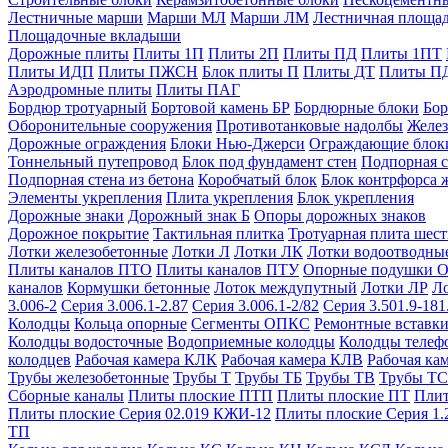
Лестничные марши
Марши МЛ
Марши ЛМ
Лестничная площа
Площадочные вкладыши
Дорожные плиты
Плиты 1П
Плиты 2П
Плиты ПД
Плиты 1ПТ
Плиты ИДП
Плиты ПЖСН
Блок плиты П
Плиты ДТ
Плиты П
Аэродромные плиты
Плиты ПАГ
Бордюр тротуарный
Бортовой камень БР
Бордюрные блоки
Бор
Оборонительные сооружения
Противотанковые надолбы
Желез
Дорожные ограждения
Блоки Нью-Джерси
Ограждающие блок
Тоннельный путепровод
Блок под фундамент стен
Подпорная с
Подпорная стена из бетона
Коробчатый блок
Блок контрфорса 
Элементы укрепления
Плита укрепления
Блок укрепления
Дорожные знаки
Дорожный знак Б
Опоры дорожных знаков
Дорожное покрытие
Тактильная плитка
Тротуарная плита шес
Лотки железобетонные
Лотки Л
Лотки ЛК
Лотки водоотводны
Плиты каналов ПТО
Плиты каналов ПТУ
Опорные подушки 
каналов
Кормушки бетонные
Лоток междупутный
Лотки ЛР
Л
3.006-2
Серия 3.006.1-2.87
Серия 3.006.1-2/82
Серия 3.501.9-181
Колодцы
Кольца опорные
Сегменты ОПКС
Ремонтные вставк
Колодцы водосточные
Водоприемные колодцы
Колодцы теле
колодцев
Рабочая камера КЛК
Рабочая камера КЛВ
Рабочая ка
Трубы железобетонные
Трубы Т
Трубы ТБ
Трубы ТВ
Трубы ТС
Сборные каналы
Плиты плоские ПТП
Плиты плоские ПТ
Плит
Плиты плоские Серия 02.019 КЖИ-12
Плиты плоские Серия 1.
ТП