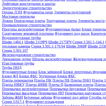
Лифтовые конструкции и шахты
Энергетическое строительство
Опоры ЛЭП
Фундаменты опор
Элементы подстанций
Мостовые переходы
Лежни
Переходные плиты
Тротуарные плиты
Элементы моста
Промышленное строительство
Прогоны железобетонные
Фундаментные балки
Блоки тоннель
Сооружение земляной плотины
Фундамент под насос
Капител
Водопропускные трубы
Шифр 1484.1
Шифр 2119РЧ
Шифр 2175РЧ
Серия 3.501.1-144.1
тепловые камеры
Серия 3.501.1-179.94
Шифр 2068Р
Шифр 233
Серия 3.501-107
Железнодорожное строительство
Дренажные лотки
Шпалы железобетонные
Железнодорожная эс
Пластиковые трубы
Трубы ПНД
Фундаментные блоки
Блок забивной
Блоки ленточных фундам
Блоки ФЛ
Блоки ФБС
Усеченные блоки ФБС
Плиты перекрытия
Плиты ПК
Плиты ПБ
Плиты ПНО
Плиты 
Плиты НВКУ
Плиты 4НВК
Плиты П
Балконные плиты
Плиты
Перемычки железобетонные
Перемычки брусковые
Перемычки
Перемычки фасадные
Перемычки ИП
Перемычки наружных ст
Заборы ЖБИ
Бетонные заборы
Фундамент под забор
Столбы дл
Серия 3.017-1
Фундамент ограждения
Строительные блоки
Керамзитобетонные блоки
Пескоцементн