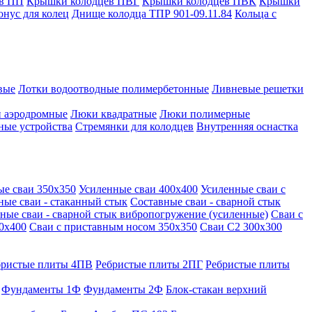
в ПП
Крышки колодцев ПВГ
Крышки колодцев ПВК
Крышки
онус для колец
Днище колодца ТПР 901-09.11.84
Кольца с
вые
Лотки водоотводные полимербетонные
Ливневые решетки
 аэродромные
Люки квадратные
Люки полимерные
ные устройства
Стремянки для колодцев
Внутренняя оснастка
ые сваи 350х350
Усиленные сваи 400х400
Усиленные сваи с
ные сваи - стаканный стык
Составные сваи - сварной стык
ные сваи - сварной стык вибропогружение (усиленные)
Сваи с
0х400
Сваи с приставным носом 350х350
Сваи С2 300х300
бристые плиты 4ПВ
Ребристые плиты 2ПГ
Ребристые плиты
Фундаменты 1Ф
Фундаменты 2Ф
Блок-стакан верхний