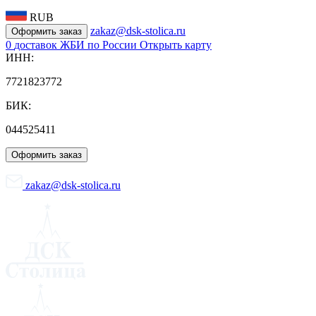
RUB
zakaz@dsk-stolica.ru
Оформить заказ
0
доставок ЖБИ по России
Открыть карту
ИНН:
7721823772
БИК:
044525411
Оформить заказ
zakaz@dsk-stolica.ru