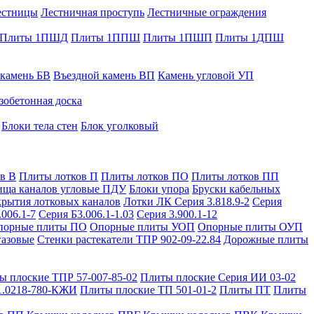
естницы
Лестничная проступь
Лестничные ограждения
Плиты 1ПШД
Плиты 1ППШ
Плиты 1ПШП
Плиты 1ДПШ
 камень БВ
Въездной камень ВП
Камень угловой УП
зобетонная доска
Блоки тела стен
Блок уголковый
в В
Плиты лотков П
Плиты лотков ПО
Плиты лотков ПП
ища каналов угловые ПДУ
Блоки упора
Бруски кабельных
рытия лотковых каналов
Лотки ЛК Серия 3.818.9-2
Серия
.006.1-7
Серия Б3.006.1-1.03
Серия 3.900.1-12
порные плиты ПО
Опорные плиты УОП
Опорные плиты ОУП
газовые
Стенки растекатели ТПР 902-09-22.84
Дорожные плиты
ы плоские ТПР 57-007-85-02
Плиты плоские Серия ИИ 03-02
1.0218-780-КЖИ
Плиты плоские ТП 501-01-2
Плиты ПТ
Плиты