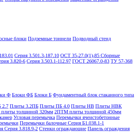
осные блоки
Подземные тоннели
Подводный стенд
183.01
Серия 3.501.3-187.10
ОСТ 35-27.0(1)-85
Сборные
ерия 3.820-6
Серия 3.503.1-112.97
ГОСТ 26067.0-83
ТУ 57-368
оки Ф
Блоки ФБ
Блоки Б
Фундаментный блок стаканного типа
 2.7
Плиты 3.2ПБ
Плиты ПБ 4.0
Плиты НВ
Плиты НВК
плиты толщиной 320мм
2ПТМ плиты толщиной 450мм
камер
Угловая перемычка
Перемычки ячеистобетонные
ремычки
Перемычки балочные Серия Б1.038.1-1
я Серия 3.818.9-2
Стенки ограждающие
Панель ограждения