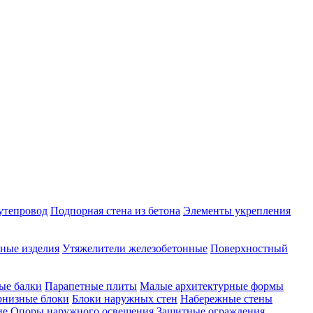
утепровод
Подпорная стена из бетона
Элементы укрепления
ные изделия
Утяжелители железобетонные
Поверхностный
ые балки
Парапетные плиты
Малые архитектурные формы
рнизные блоки
Блоки наружных стен
Набережные стены
ие
Опоры наружного освещения
Защитные ограждения