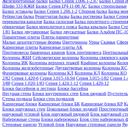
Железобетонные балки
Балки Серия 3.006.1-2.87
Балки Серия 
Шифр 333-КЖИ
Балки Серия ЦЧ-11-08 АС
Балки стропильные
Балки эстакады
Балки Серия 1.266.1-2
Сборная балка
Балка мо
Ребристая балка
Решетчатая балка
Балка ростверка
Балки Серия
перекрытия каналов
Балка силосная
Балка пролетного строени
обвязочные
Балки монолитного пояса
Балка крыльца
Балки Се
1/81
Балки двутавровые
Балки двускатные
Балки Альбом ПС-1
Парапетные плиты
Плиты парапетные
Малые архитектурные формы
Цветочницы
Урны
Скамьи
Сфер
Карнизные плиты
Карнизные плиты АК
Противовесы башенных кранов
Блок противовеса
Центральный
Колонны ЖБИ
Сейсмические колонны
Колонны связевого карк
Колонны ИК
Колонны верхних этажей
Крайние колонны
Коло
Колонны железобетонные
Двухветвевые колонны
Колонны КС
Фахверковые колонны
Колонны КЛ
Колонны КД
Колонны КО
2/82
Серия 1.420-6
Серия 3.015-16.94
Серия 3.015-1/82
Серия 1.
3/88
Серия 1.020-1/83
Серия 1.424.1-12
Серия 1.420-12
Блоки бассейнов и лестниц
Блоки бассейна
Несущая стена
Блоки внутренних стен
Блок рядовой
Пустотелы
Стены подвала
Блоки стен подвалов
Карнизные блоки
Карнизные блоки БК
Карнизные блоки КР
К
Блоки наружных стен
Цокольные блоки лоджий
Простеночный
наружный угловой
Блок наружный рядовой
Блок наружный ст
Набережные стены
Блоки набережных
Блок стен набережных 
Стеновые панели
Угловой блок
Наружные стеновые панели
Ря