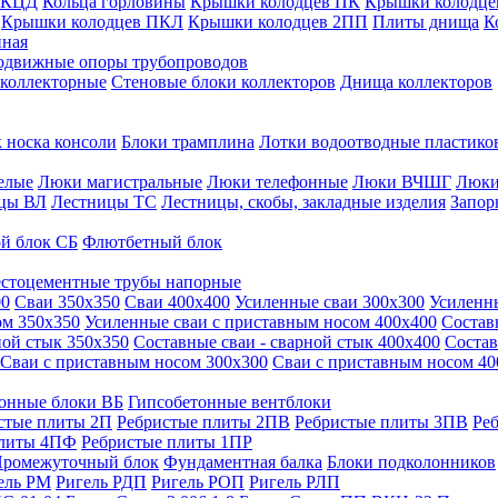
 КЦД
Кольца горловины
Крышки колодцев ПК
Крышки колодце
Крышки колодцев ПКЛ
Крышки колодцев 2ПП
Плиты днища
К
нная
одвижные опоры трубопроводов
 коллекторные
Стеновые блоки коллекторов
Днища коллекторов
 носка консоли
Блоки трамплина
Лотки водоотводные пластико
елые
Люки магистральные
Люки телефонные
Люки ВЧШГ
Люки
цы ВЛ
Лестницы ТС
Лестницы, скобы, закладные изделия
Запор
й блок СБ
Флютбетный блок
стоцементные трубы напорные
00
Сваи 350х350
Сваи 400х400
Усиленные сваи 300х300
Усиленн
ом 350х350
Усиленные сваи с приставным носом 400х400
Состав
ной стык 350х350
Составные сваи - сварной стык 400х400
Состав
Сваи с приставным носом 300х300
Сваи с приставным носом 40
онные блоки ВБ
Гипсобетонные вентблоки
стые плиты 2П
Ребристые плиты 2ПВ
Ребристые плиты 3ПВ
Ре
плиты 4ПФ
Ребристые плиты 1ПР
ромежуточный блок
Фундаментная балка
Блоки подколонников
ель РМ
Ригель РДП
Ригель РОП
Ригель РЛП