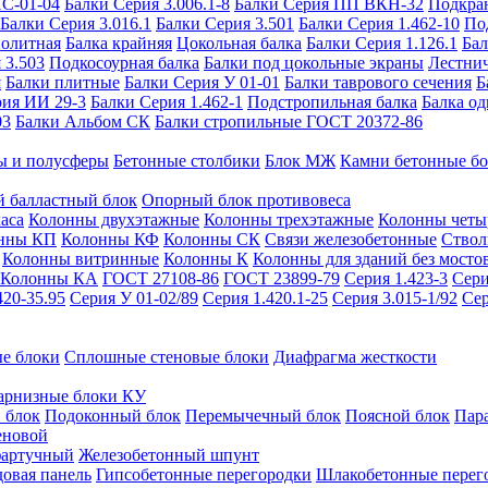
ИС-01-04
Балки Серия 3.006.1-8
Балки Серия ПП ВКН-32
Подкра
Балки Серия 3.016.1
Балки Серия 3.501
Балки Серия 1.462-10
По
нолитная
Балка крайняя
Цокольная балка
Балки Серия 1.126.1
Бал
 3.503
Подкосоурная балка
Балки под цокольные экраны
Лестнич
я
Балки плитные
Балки Серия У 01-01
Балки таврового сечения
Б
рия ИИ 29-3
Балки Серия 1.462-1
Подстропильная балка
Балка од
03
Балки Альбом СК
Балки стропильные ГОСТ 20372-86
ы и полусферы
Бетонные столбики
Блок МЖ
Камни бетонные б
 балластный блок
Опорный блок противовеса
аса
Колонны двухэтажные
Колонны трехэтажные
Колонны четы
нны КП
Колонны КФ
Колонны СК
Связи железобетонные
Ствол
Колонны витринные
Колонны К
Колонны для зданий без мосто
Колонны КА
ГОСТ 27108-86
ГОСТ 23899-79
Серия 1.423-3
Сери
420-35.95
Серия У 01-02/89
Серия 1.420.1-25
Серия 3.015-1/92
Сер
е блоки
Сплошные стеновые блоки
Диафрагма жесткости
арнизные блоки КУ
 блок
Подоконный блок
Перемычечный блок
Поясной блок
Пар
еновой
фартучный
Железобетонный шпунт
довая панель
Гипсобетонные перегородки
Шлакобетонные перег