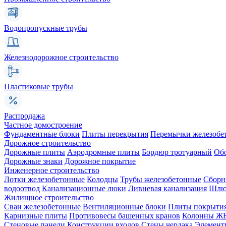
Водопропускные трубы
Железнодорожное строительство
Пластиковые трубы
Распродажа
Частное домостроение
Фундаментные блоки
Плиты перекрытия
Перемычки железобе
Дорожное строительство
Дорожные плиты
Аэродромные плиты
Бордюр тротуарный
Об
Дорожные знаки
Дорожное покрытие
Инженерное строительство
Лотки железобетонные
Колодцы
Трубы железобетонные
Сборн
водоотвод
Канализационные люки
Ливневая канализация
Шлюз
Жилищное строительство
Сваи железобетонные
Вентиляционные блоки
Плиты покрыти
Карнизные плиты
Противовесы башенных кранов
Колонны Ж
Стеновые панели
Конструкции входов
Стены чердака
Элемент