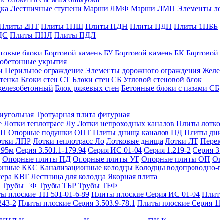
дка
Лестничные ступени
Марши ЛМФ
Марши ЛМП
Элементы л
Плиты 2ПТ
Плиты 1ПШ
Плиты ПДН
Плиты ПДП
Плиты 1ПББ
ДС
Плиты ПНЛ
Плиты ПДЛ
товые блоки
Бортовой камень БУ
Бортовой камень БК
Бортовой
обетонные укрытия
и
Перильное ограждение
Элементы дорожного ограждения
Желе
тенка
Блоки стен СТ
Блоки стен СБ
Угловой стеновой блок
железобетонный
Блок ряжевых стен
Бетонные блоки с пазами СБ
тиугольная
Тротуарная плита фигурная
е
Лотки теплотрасс Лу
Лотки непроходных каналов
Плиты лотко
ОП
Опорные подушки ОПТ
Плиты днища каналов ПД
Плиты дн
отки ЛПР
Лотки теплотрасс Ло
Лотковые днища
Лотки ЛТ
Перек
.95м
Серия 3.501.1-179.94
Серия ИС 01-04
Серия 1.219-2
Серия 3
и
Опорные плиты ПД
Опорные плиты УГ
Опорные плиты ОП
О
фонные ККС
Канализационные колодцы
Колодцы водопроводно-
мера КВГ
Лестница для колодца
Якорная плита
Трубы ТФ
Трубы ТБР
Трубы ТБФ
ы плоские ТП 501-01-6-89
Плиты плоские Серия ИС 01-04
Плит
243-2
Плиты плоские Серия 3.503.9-78.1
Плиты плоские Серия 1