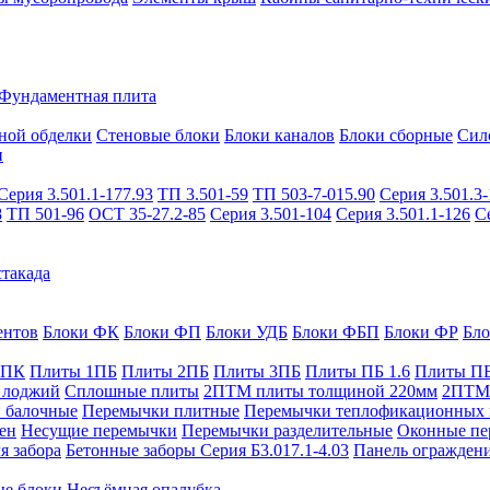
Фундаментная плита
ной обделки
Стеновые блоки
Блоки каналов
Блоки сборные
Сил
и
Серия 3.501.1-177.93
ТП 3.501-59
ТП 503-7-015.90
Серия 3.501.3-
8
ТП 501-96
ОСТ 35-27.2-85
Серия 3.501-104
Серия 3.501.1-126
С
такада
ентов
Блоки ФК
Блоки ФП
Блоки УДБ
Блоки ФБП
Блоки ФР
Бл
1ПК
Плиты 1ПБ
Плиты 2ПБ
Плиты 3ПБ
Плиты ПБ 1.6
Плиты ПБ
 лоджий
Сплошные плиты
2ПТМ плиты толщиной 220мм
2ПТМ 
 балочные
Перемычки плитные
Перемычки теплофикационных 
ен
Несущие перемычки
Перемычки разделительные
Оконные пе
я забора
Бетонные заборы Серия Б3.017.1-4.03
Панель ограждени
ые блоки
Несъёмная опалубка