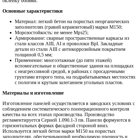
оклейку обоями.
Основные характеристики
Материал: легкий бетон на пористых неорганических
заполнителях (гравий керамзитовый) марки М150;
Морозостойкость: не менее Мрз25;
Армирование: сварные пространственные каркасы из
стали классов АIII, АI и проволоки ВрI. Закладные
детали из стали АIII с антикоррозийным покрытием
толщиной 0,5 мм;
Применение: многоэтажные (до пяти этажей)
вспомогательные и общественные здания на площадках
с неагрессивной средой, в районах с просадочными
грунтами второго типа, на подрабатываемых местностях
с пологим и крутым залеганием угольных пластов.
Материалы и изготовление
Изготовление панелей осуществляется в заводских условиях с
соблюдением систематического пооперационного контроля
качества на всех этапах производства. Производство
регламентируется Серией 1.090.1-3 пв. Панели формуются в
горизонтальных формах фасадной стороной вниз.
Используется легкий бетон марки М150 на пористых
заполнителях, обеспечивающий необходимую прочность и