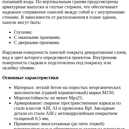
попавшей воды. По вертикальным граням предусмотрены
арматурные выпуски и гнутые стержни, что обеспечивает
надежное сопряжение панелей между собой и с внутренними
стенами. В зависимости от расположения в плане здания,
панели могут быть:
Глухими;
С оконными проемами;
С дверными проемами.
Наружная поверхность панелей покрыта декоративным слоем,
вид и цвет которого определяются проектом. Внутренняя
поверхность гладкая и подготовлена под покраску или
оклейку обоями.
Основные характеристики
Материал: легкий бетон на пористых неорганических
заполнителях (гравий керамзитовый) марки М150;
Морозостойкость: не менее Мрз25;
Армирование: сварные пространственные каркасы из
стали классов АIII, АI и проволоки ВрI. Закладные
детали из стали АIII с антикоррозийным покрытием
толщиной 0,5 мм;
Применение: многоэтажные (до пяти этажей)
вспомогательные и общественные здания на площадках