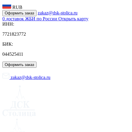
RUB
zakaz@dsk-stolica.ru
Оформить заказ
0
доставок ЖБИ по России
Открыть карту
ИНН:
7721823772
БИК:
044525411
Оформить заказ
zakaz@dsk-stolica.ru