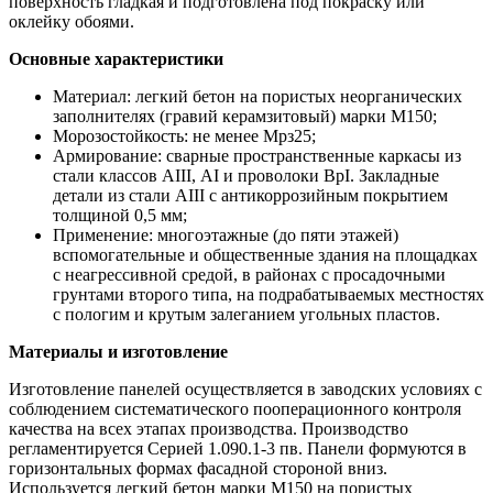
поверхность гладкая и подготовлена под покраску или
оклейку обоями.
Основные характеристики
Материал: легкий бетон на пористых неорганических
заполнителях (гравий керамзитовый) марки М150;
Морозостойкость: не менее Мрз25;
Армирование: сварные пространственные каркасы из
стали классов АIII, АI и проволоки ВрI. Закладные
детали из стали АIII с антикоррозийным покрытием
толщиной 0,5 мм;
Применение: многоэтажные (до пяти этажей)
вспомогательные и общественные здания на площадках
с неагрессивной средой, в районах с просадочными
грунтами второго типа, на подрабатываемых местностях
с пологим и крутым залеганием угольных пластов.
Материалы и изготовление
Изготовление панелей осуществляется в заводских условиях с
соблюдением систематического пооперационного контроля
качества на всех этапах производства. Производство
регламентируется Серией 1.090.1-3 пв. Панели формуются в
горизонтальных формах фасадной стороной вниз.
Используется легкий бетон марки М150 на пористых