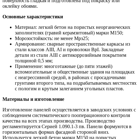
поверхность гладкая и подготовлена под покраску или
оклейку обоями.
Основные характеристики
Материал: легкий бетон на пористых неорганических
заполнителях (гравий керамзитовый) марки М150;
Морозостойкость: не менее Мрз25;
Армирование: сварные пространственные каркасы из
стали классов АIII, АI и проволоки ВрI. Закладные
детали из стали АIII с антикоррозийным покрытием
толщиной 0,5 мм;
Применение: многоэтажные (до пяти этажей)
вспомогательные и общественные здания на площадках
с неагрессивной средой, в районах с просадочными
грунтами второго типа, на подрабатываемых местностях
с пологим и крутым залеганием угольных пластов.
Материалы и изготовление
Изготовление панелей осуществляется в заводских условиях с
соблюдением систематического пооперационного контроля
качества на всех этапах производства. Производство
регламентируется Серией 1.090.1-3 пв. Панели формуются в
горизонтальных формах фасадной стороной вниз.
Используется легкий бетон марки М150 на пористых