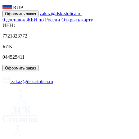
RUB
zakaz@dsk-stolica.ru
Оформить заказ
0
доставок ЖБИ по России
Открыть карту
ИНН:
7721823772
БИК:
044525411
Оформить заказ
zakaz@dsk-stolica.ru