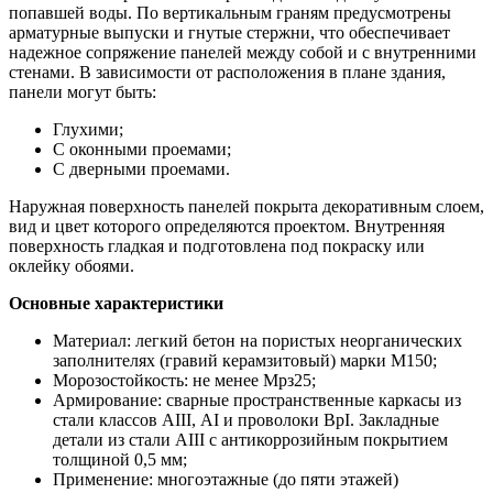
попавшей воды. По вертикальным граням предусмотрены
арматурные выпуски и гнутые стержни, что обеспечивает
надежное сопряжение панелей между собой и с внутренними
стенами. В зависимости от расположения в плане здания,
панели могут быть:
Глухими;
С оконными проемами;
С дверными проемами.
Наружная поверхность панелей покрыта декоративным слоем,
вид и цвет которого определяются проектом. Внутренняя
поверхность гладкая и подготовлена под покраску или
оклейку обоями.
Основные характеристики
Материал: легкий бетон на пористых неорганических
заполнителях (гравий керамзитовый) марки М150;
Морозостойкость: не менее Мрз25;
Армирование: сварные пространственные каркасы из
стали классов АIII, АI и проволоки ВрI. Закладные
детали из стали АIII с антикоррозийным покрытием
толщиной 0,5 мм;
Применение: многоэтажные (до пяти этажей)