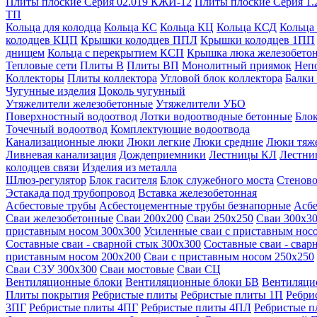
Плиты плоские Серия 02.019 КЖИ-12
Плиты плоские Серия 1.
ТП
Кольца для колодца
Кольца КС
Кольца КЦ
Кольца КСД
Кольца
колодцев КЦП
Крышки колодцев ППЛ
Крышки колодцев 1ПП
днищем
Кольца с перекрытием КСП
Крышка люка железобето
Тепловые сети
Плиты В
Плиты ВП
Монолитный приямок
Неп
Коллекторы
Плиты коллектора
Угловой блок коллектора
Балки
Чугунные изделия
Цоколь чугунный
Утяжелители железобетонные
Утяжелители УБО
Поверхностный водоотвод
Лотки водоотводные бетонные
Блок
Точечный водоотвод
Комплектующие водоотвода
Канализационные люки
Люки легкие
Люки средние
Люки тяж
Ливневая канализация
Дождеприемники
Лестницы КЛ
Лестни
колодцев связи
Изделия из металла
Шлюз-регулятор
Блок гасителя
Блок служебного моста
Стеново
Эстакада под трубопровод
Вставка железобетонная
Асбестовые трубы
Асбестоцементные трубы безнапорные
Асбе
Сваи железобетонные
Сваи 200х200
Сваи 250х250
Сваи 300х3
приставным носом 300х300
Усиленные сваи с приставным нос
Составные сваи - сварной стык 300х300
Составные сваи - свар
приставным носом 200х200
Сваи с приставным носом 250х250
Сваи С3У 300х300
Сваи мостовые
Сваи СЦ
Вентиляционные блоки
Вентиляционные блоки БВ
Вентиляци
Плиты покрытия
Ребристые плиты
Ребристые плиты 1П
Ребри
3ПГ
Ребристые плиты 4ПГ
Ребристые плиты 4ПЛ
Ребристые 