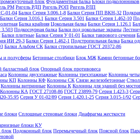
ромежуточный блок
Фундаментная балка
Блоки подколонников
ель РМ
Ригель РДП
Ригель РОП
Ригель РЛП
ИС-01-04
Балки Серия 3.006.1-8
Балки Серия ПП ВКН-32
Подкра
Балки Серия 3.016.1
Балки Серия 3.501
Балки Серия 1.462-10
По
нолитная
Балка крайняя
Цокольная балка
Балки Серия 1.126.1
Бал
 3.503
Подкосоурная балка
Балки под цокольные экраны
Лестнич
я
Балки плитные
Балки Серия У 01-01
Балки таврового сечения
Б
рия ИИ 29-3
Балки Серия 1.462-1
Подстропильная балка
Балка од
03
Балки Альбом СК
Балки стропильные ГОСТ 20372-86
ы и полусферы
Бетонные столбики
Блок МЖ
Камни бетонные б
 балластный блок
Опорный блок противовеса
аса
Колонны двухэтажные
Колонны трехэтажные
Колонны четы
нны КП
Колонны КФ
Колонны СК
Связи железобетонные
Ствол
Колонны витринные
Колонны К
Колонны для зданий без мосто
Колонны КА
ГОСТ 27108-86
ГОСТ 23899-79
Серия 1.423-3
Сери
420-35.95
Серия У 01-02/89
Серия 1.420.1-25
Серия 3.015-1/92
Сер
е блоки
Сплошные стеновые блоки
Диафрагма жесткости
арнизные блоки КУ
 блок
Подоконный блок
Перемычечный блок
Поясной блок
Пар
еновой