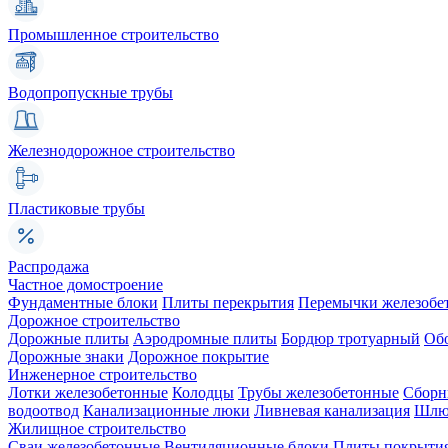
Промышленное строительство
Водопропускные трубы
Железнодорожное строительство
Пластиковые трубы
Распродажа
Частное домостроение
Фундаментные блоки
Плиты перекрытия
Перемычки железобе
Дорожное строительство
Дорожные плиты
Аэродромные плиты
Бордюр тротуарный
Об
Дорожные знаки
Дорожное покрытие
Инженерное строительство
Лотки железобетонные
Колодцы
Трубы железобетонные
Сборн
водоотвод
Канализационные люки
Ливневая канализация
Шлюз
Жилищное строительство
Сваи железобетонные
Вентиляционные блоки
Плиты покрыти