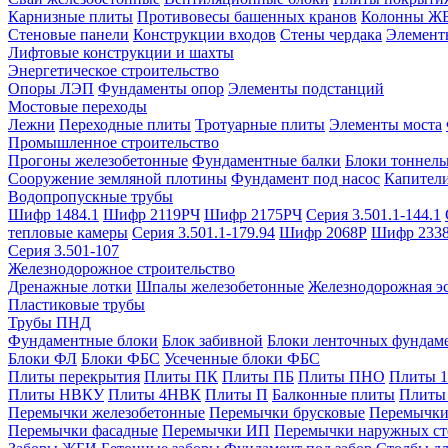
Карнизные плиты
Противовесы башенных кранов
Колонны Ж
Стеновые панели
Конструкции входов
Стены чердака
Элемент
Лифтовые конструкции и шахты
Энергетическое строительство
Опоры ЛЭП
Фундаменты опор
Элементы подстанций
Мостовые переходы
Лежни
Переходные плиты
Тротуарные плиты
Элементы моста
Промышленное строительство
Прогоны железобетонные
Фундаментные балки
Блоки тоннель
Сооружение земляной плотины
Фундамент под насос
Капител
Водопропускные трубы
Шифр 1484.1
Шифр 2119РЧ
Шифр 2175РЧ
Серия 3.501.1-144.1
тепловые камеры
Серия 3.501.1-179.94
Шифр 2068Р
Шифр 233
Серия 3.501-107
Железнодорожное строительство
Дренажные лотки
Шпалы железобетонные
Железнодорожная эс
Пластиковые трубы
Трубы ПНД
Фундаментные блоки
Блок забивной
Блоки ленточных фундам
Блоки ФЛ
Блоки ФБС
Усеченные блоки ФБС
Плиты перекрытия
Плиты ПК
Плиты ПБ
Плиты ПНО
Плиты 
Плиты НВКУ
Плиты 4НВК
Плиты П
Балконные плиты
Плиты
Перемычки железобетонные
Перемычки брусковые
Перемычки
Перемычки фасадные
Перемычки ИП
Перемычки наружных ст