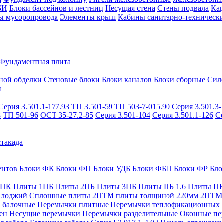
БИ
Блоки бассейнов и лестниц
Несущая стена
Стены подвала
Ка
ы мусоропровода
Элементы крыш
Кабины санитарно-техническ
Фундаментная плита
ной обделки
Стеновые блоки
Блоки каналов
Блоки сборные
Сил
и
Серия 3.501.1-177.93
ТП 3.501-59
ТП 503-7-015.90
Серия 3.501.3-
8
ТП 501-96
ОСТ 35-27.2-85
Серия 3.501-104
Серия 3.501.1-126
С
такада
ентов
Блоки ФК
Блоки ФП
Блоки УДБ
Блоки ФБП
Блоки ФР
Бл
1ПК
Плиты 1ПБ
Плиты 2ПБ
Плиты 3ПБ
Плиты ПБ 1.6
Плиты ПБ
 лоджий
Сплошные плиты
2ПТМ плиты толщиной 220мм
2ПТМ 
 балочные
Перемычки плитные
Перемычки теплофикационных 
ен
Несущие перемычки
Перемычки разделительные
Оконные пе