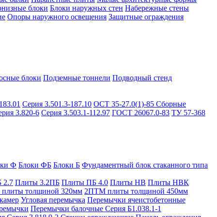
рнизные блоки
Блоки наружных стен
Набережные стены
ие
Опоры наружного освещения
Защитные ограждения
осные блоки
Подземные тоннели
Подводный стенд
183.01
Серия 3.501.3-187.10
ОСТ 35-27.0(1)-85
Сборные
ерия 3.820-6
Серия 3.503.1-112.97
ГОСТ 26067.0-83
ТУ 57-368
оки Ф
Блоки ФБ
Блоки Б
Фундаментный блок стаканного типа
 2.7
Плиты 3.2ПБ
Плиты ПБ 4.0
Плиты НВ
Плиты НВК
плиты толщиной 320мм
2ПТМ плиты толщиной 450мм
камер
Угловая перемычка
Перемычки ячеистобетонные
ремычки
Перемычки балочные Серия Б1.038.1-1