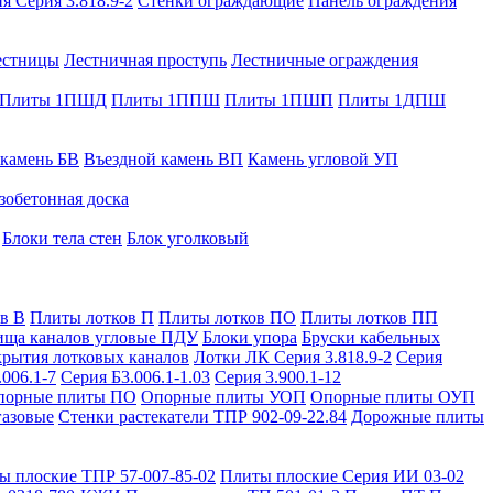
я Серия 3.818.9-2
Стенки ограждающие
Панель ограждения
естницы
Лестничная проступь
Лестничные ограждения
Плиты 1ПШД
Плиты 1ППШ
Плиты 1ПШП
Плиты 1ДПШ
 камень БВ
Въездной камень ВП
Камень угловой УП
зобетонная доска
Блоки тела стен
Блок уголковый
в В
Плиты лотков П
Плиты лотков ПО
Плиты лотков ПП
ища каналов угловые ПДУ
Блоки упора
Бруски кабельных
рытия лотковых каналов
Лотки ЛК Серия 3.818.9-2
Серия
.006.1-7
Серия Б3.006.1-1.03
Серия 3.900.1-12
порные плиты ПО
Опорные плиты УОП
Опорные плиты ОУП
газовые
Стенки растекатели ТПР 902-09-22.84
Дорожные плиты
ы плоские ТПР 57-007-85-02
Плиты плоские Серия ИИ 03-02