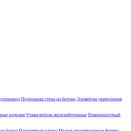
утепровод
Подпорная стена из бетона
Элементы укрепления
ные изделия
Утяжелители железобетонные
Поверхностный
ые балки
Парапетные плиты
Малые архитектурные формы