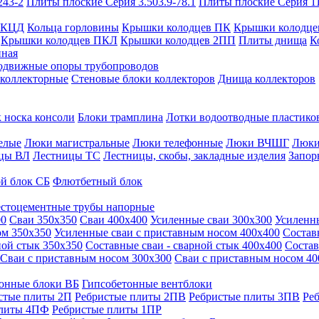
243-2
Плиты плоские Серия 3.503.9-78.1
Плиты плоские Серия 1
 КЦД
Кольца горловины
Крышки колодцев ПК
Крышки колодце
Крышки колодцев ПКЛ
Крышки колодцев 2ПП
Плиты днища
К
нная
одвижные опоры трубопроводов
 коллекторные
Стеновые блоки коллекторов
Днища коллекторов
 носка консоли
Блоки трамплина
Лотки водоотводные пластико
елые
Люки магистральные
Люки телефонные
Люки ВЧШГ
Люки
цы ВЛ
Лестницы ТС
Лестницы, скобы, закладные изделия
Запор
й блок СБ
Флютбетный блок
стоцементные трубы напорные
00
Сваи 350х350
Сваи 400х400
Усиленные сваи 300х300
Усиленн
ом 350х350
Усиленные сваи с приставным носом 400х400
Состав
ной стык 350х350
Составные сваи - сварной стык 400х400
Состав
Сваи с приставным носом 300х300
Сваи с приставным носом 40
онные блоки ВБ
Гипсобетонные вентблоки
стые плиты 2П
Ребристые плиты 2ПВ
Ребристые плиты 3ПВ
Ре
плиты 4ПФ
Ребристые плиты 1ПР