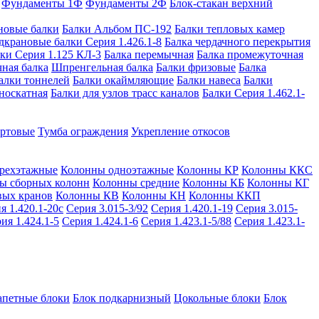
Фундаменты 1Ф
Фундаменты 2Ф
Блок-стакан верхний
новые балки
Балки Альбом ПС-192
Балки тепловых камер
дкрановые балки Серия 1.426.1-8
Балка чердачного перекрытия
ки Серия 1.125 КЛ-3
Балка перемычная
Балка промежуточная
ная балка
Шпренгельная балка
Балки фризовые
Балка
алки тоннелей
Балки окаймляющие
Балки навеса
Балки
носкатная
Балки для узлов трасс каналов
Балки Серия 1.462.1-
ортовые
Тумба ограждения
Укрепление откосов
рехэтажные
Колонны одноэтажные
Колонны КР
Колонны ККС
ы сборных колонн
Колонны средние
Колонны КБ
Колонны КГ
вых кранов
Колонны КВ
Колонны КН
Колонны ККП
я 1.420.1-20с
Серия 3.015-3/92
Серия 1.420.1-19
Серия 3.015-
ия 1.424.1-5
Серия 1.424.1-6
Серия 1.423.1-5/88
Серия 1.423.1-
апетные блоки
Блок подкарнизный
Цокольные блоки
Блок