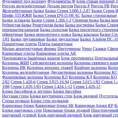
Фундамент под колонну
Фундаменты Ф
Блок-стакан верхний
П
Ригели железобетонные
Детали ригеля
Ригель Р
Ригель РВ
Риг
Железобетонные балки
Балки Серия 3.006.1-2.87
Балки Серия 
Шифр 333-КЖИ
Балки Серия ЦЧ-11-08 АС
Балки стропильные
Балки эстакады
Балки Серия 1.266.1-2
Сборная балка
Балка мо
Ребристая балка
Решетчатая балка
Балка ростверка
Балки Серия
перекрытия каналов
Балка силосная
Балка пролетного строени
обвязочные
Балки монолитного пояса
Балка крыльца
Балки Се
1/81
Балки двутавровые
Балки двускатные
Балки Альбом ПС-1
Парапетные плиты
Плиты парапетные
Малые архитектурные формы
Цветочницы
Урны
Скамьи
Сфер
Карнизные плиты
Карнизные плиты АК
Противовесы башенных кранов
Блок противовеса
Центральный
Колонны ЖБИ
Сейсмические колонны
Колонны связевого карк
Колонны ИК
Колонны верхних этажей
Крайние колонны
Коло
Колонны железобетонные
Двухветвевые колонны
Колонны КС
Фахверковые колонны
Колонны КЛ
Колонны КД
Колонны КО
2/82
Серия 1.420-6
Серия 3.015-16.94
Серия 3.015-1/82
Серия 1.
3/88
Серия 1.020-1/83
Серия 1.424.1-12
Серия 1.420-12
Блоки бассейнов и лестниц
Блоки бассейна
Несущая стена
Блоки внутренних стен
Блок рядовой
Пустотелы
Стены подвала
Блоки стен подвалов
Карнизные блоки
Карнизные блоки БК
Карнизные блоки КР
К
Блоки наружных стен
Цокольные блоки лоджий
Простеночный
наружный угловой
Блок наружный рядовой
Блок наружный ст