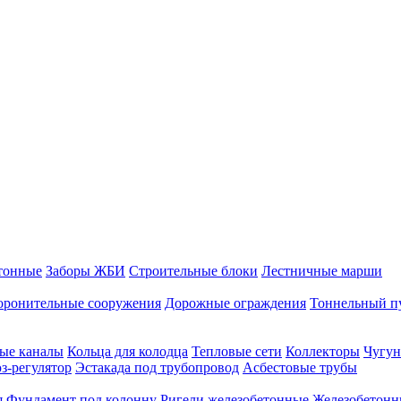
тонные
Заборы ЖБИ
Строительные блоки
Лестничные марши
оронительные сооружения
Дорожные ограждения
Тоннельный п
ые каналы
Кольца для колодца
Тепловые сети
Коллекторы
Чугун
-регулятор
Эстакада под трубопровод
Асбестовые трубы
я
Фундамент под колонну
Ригели железобетонные
Железобетонн