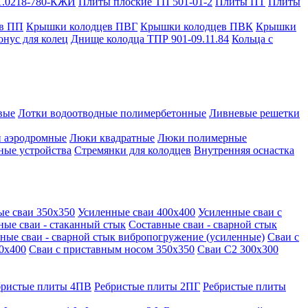
1.0218-780-КЖИ
Плиты плоские ТП 501-01-2
Плиты ПТ
Плиты
в ПП
Крышки колодцев ПВГ
Крышки колодцев ПВК
Крышки
онус для колец
Днище колодца ТПР 901-09.11.84
Кольца с
вые
Лотки водоотводные полимербетонные
Ливневые решетки
 аэродромные
Люки квадратные
Люки полимерные
ные устройства
Стремянки для колодцев
Внутренняя оснастка
ые сваи 350х350
Усиленные сваи 400х400
Усиленные сваи с
ные сваи - стаканный стык
Составные сваи - сварной стык
ные сваи - сварной стык вибропогружение (усиленные)
Сваи с
0х400
Сваи с приставным носом 350х350
Сваи С2 300х300
бристые плиты 4ПВ
Ребристые плиты 2ПГ
Ребристые плиты