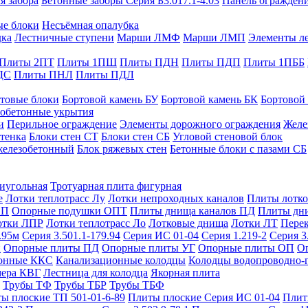
я забора
Бетонные заборы Серия Б3.017.1-4.03
Панель ограждени
ые блоки
Несъёмная опалубка
дка
Лестничные ступени
Марши ЛМФ
Марши ЛМП
Элементы л
Плиты 2ПТ
Плиты 1ПШ
Плиты ПДН
Плиты ПДП
Плиты 1ПББ
ДС
Плиты ПНЛ
Плиты ПДЛ
товые блоки
Бортовой камень БУ
Бортовой камень БК
Бортовой
обетонные укрытия
и
Перильное ограждение
Элементы дорожного ограждения
Желе
тенка
Блоки стен СТ
Блоки стен СБ
Угловой стеновой блок
железобетонный
Блок ряжевых стен
Бетонные блоки с пазами СБ
тиугольная
Тротуарная плита фигурная
е
Лотки теплотрасс Лу
Лотки непроходных каналов
Плиты лотко
ОП
Опорные подушки ОПТ
Плиты днища каналов ПД
Плиты дн
отки ЛПР
Лотки теплотрасс Ло
Лотковые днища
Лотки ЛТ
Перек
.95м
Серия 3.501.1-179.94
Серия ИС 01-04
Серия 1.219-2
Серия 3
и
Опорные плиты ПД
Опорные плиты УГ
Опорные плиты ОП
О
фонные ККС
Канализационные колодцы
Колодцы водопроводно-
мера КВГ
Лестница для колодца
Якорная плита
Трубы ТФ
Трубы ТБР
Трубы ТБФ
ы плоские ТП 501-01-6-89
Плиты плоские Серия ИС 01-04
Плит