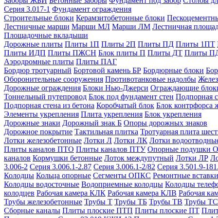
Заборы ЖБИ
Бетонные заборы
Фундамент под забор
Столбы дл
Серия 3.017-1
Фундамент ограждения
Строительные блоки
Керамзитобетонные блоки
Пескоцементн
Лестничные марши
Марши МЛ
Марши ЛМ
Лестничная площа
Площадочные вкладыши
Дорожные плиты
Плиты 1П
Плиты 2П
Плиты ПД
Плиты 1ПТ
Плиты ИДП
Плиты ПЖСН
Блок плиты П
Плиты ДТ
Плиты П
Аэродромные плиты
Плиты ПАГ
Бордюр тротуарный
Бортовой камень БР
Бордюрные блоки
Бор
Оборонительные сооружения
Противотанковые надолбы
Желез
Дорожные ограждения
Блоки Нью-Джерси
Ограждающие блок
Тоннельный путепровод
Блок под фундамент стен
Подпорная с
Подпорная стена из бетона
Коробчатый блок
Блок контрфорса 
Элементы укрепления
Плита укрепления
Блок укрепления
Дорожные знаки
Дорожный знак Б
Опоры дорожных знаков
Дорожное покрытие
Тактильная плитка
Тротуарная плита шес
Лотки железобетонные
Лотки Л
Лотки ЛК
Лотки водоотводны
Плиты каналов ПТО
Плиты каналов ПТУ
Опорные подушки 
каналов
Кормушки бетонные
Лоток междупутный
Лотки ЛР
Л
3.006-2
Серия 3.006.1-2.87
Серия 3.006.1-2/82
Серия 3.501.9-181
Колодцы
Кольца опорные
Сегменты ОПКС
Ремонтные вставк
Колодцы водосточные
Водоприемные колодцы
Колодцы теле
колодцев
Рабочая камера КЛК
Рабочая камера КЛВ
Рабочая ка
Трубы железобетонные
Трубы Т
Трубы ТБ
Трубы ТВ
Трубы ТС
Сборные каналы
Плиты плоские ПТП
Плиты плоские ПТ
Плит