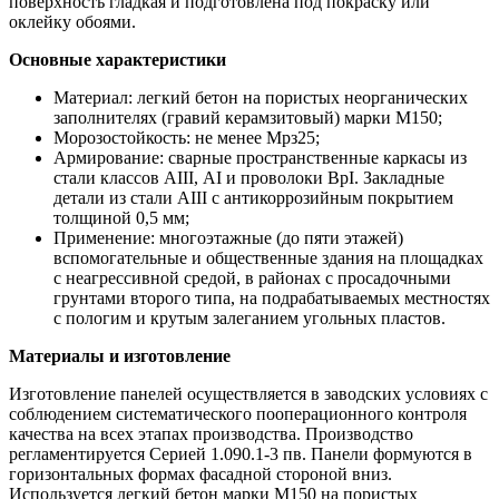
поверхность гладкая и подготовлена под покраску или
оклейку обоями.
Основные характеристики
Материал: легкий бетон на пористых неорганических
заполнителях (гравий керамзитовый) марки М150;
Морозостойкость: не менее Мрз25;
Армирование: сварные пространственные каркасы из
стали классов АIII, АI и проволоки ВрI. Закладные
детали из стали АIII с антикоррозийным покрытием
толщиной 0,5 мм;
Применение: многоэтажные (до пяти этажей)
вспомогательные и общественные здания на площадках
с неагрессивной средой, в районах с просадочными
грунтами второго типа, на подрабатываемых местностях
с пологим и крутым залеганием угольных пластов.
Материалы и изготовление
Изготовление панелей осуществляется в заводских условиях с
соблюдением систематического пооперационного контроля
качества на всех этапах производства. Производство
регламентируется Серией 1.090.1-3 пв. Панели формуются в
горизонтальных формах фасадной стороной вниз.
Используется легкий бетон марки М150 на пористых