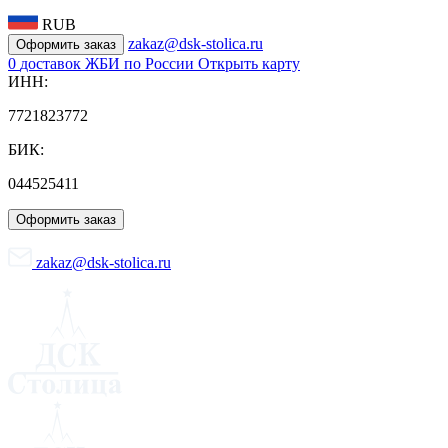
RUB
zakaz@dsk-stolica.ru
Оформить заказ
0
доставок ЖБИ по России
Открыть карту
ИНН:
7721823772
БИК:
044525411
Оформить заказ
zakaz@dsk-stolica.ru