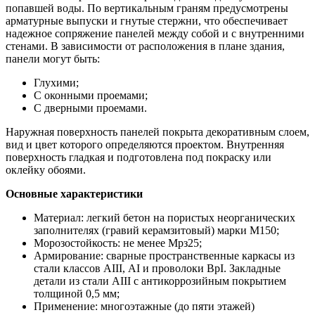
попавшей воды. По вертикальным граням предусмотрены
арматурные выпуски и гнутые стержни, что обеспечивает
надежное сопряжение панелей между собой и с внутренними
стенами. В зависимости от расположения в плане здания,
панели могут быть:
Глухими;
С оконными проемами;
С дверными проемами.
Наружная поверхность панелей покрыта декоративным слоем,
вид и цвет которого определяются проектом. Внутренняя
поверхность гладкая и подготовлена под покраску или
оклейку обоями.
Основные характеристики
Материал: легкий бетон на пористых неорганических
заполнителях (гравий керамзитовый) марки М150;
Морозостойкость: не менее Мрз25;
Армирование: сварные пространственные каркасы из
стали классов АIII, АI и проволоки ВрI. Закладные
детали из стали АIII с антикоррозийным покрытием
толщиной 0,5 мм;
Применение: многоэтажные (до пяти этажей)