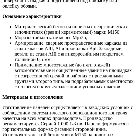
поверхность гладкая и подготовлена под покраску или
оклейку обоями.
Основные характеристики
Материал: легкий бетон на пористых неорганических
заполнителях (гравий керамзитовый) марки М150;
Морозостойкость: не менее Мрз25;
Армирование: сварные пространственные каркасы из
стали классов АIII, АI и проволоки ВрI. Закладные
детали из стали АIII с антикоррозийным покрытием
толщиной 0,5 мм;
Применение: многоэтажные (до пяти этажей)
вспомогательные и общественные здания на площадках
с неагрессивной средой, в районах с просадочными
грунтами второго типа, на подрабатываемых местностях
с пологим и крутым залеганием угольных пластов.
Материалы и изготовление
Изготовление панелей осуществляется в заводских условиях с
соблюдением систематического пооперационного контроля
качества на всех этапах производства. Производство
регламентируется Серией 1.090.1-3 пв. Панели формуются в
горизонтальных формах фасадной стороной вниз.
Используется легкий бетон марки М150 на пористых