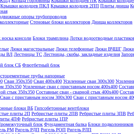
 КЦД
Кольца горловины
Крышки колодцев ПК
Крышки колодце
Крышки колодцев ПКЛ
Крышки колодцев 2ПП
Плиты днища
К
нная
одвижные опоры трубопроводов
 коллекторные
Стеновые блоки коллекторов
Днища коллекторов
 носка консоли
Блоки трамплина
Лотки водоотводные пластико
елые
Люки магистральные
Люки телефонные
Люки ВЧШГ
Люки
цы ВЛ
Лестницы ТС
Лестницы, скобы, закладные изделия
Запор
й блок СБ
Флютбетный блок
стоцементные трубы напорные
00
Сваи 350х350
Сваи 400х400
Усиленные сваи 300х300
Усиленн
ом 350х350
Усиленные сваи с приставным носом 400х400
Состав
ной стык 350х350
Составные сваи - сварной стык 400х400
Состав
Сваи с приставным носом 300х300
Сваи с приставным носом 40
онные блоки ВБ
Гипсобетонные вентблоки
стые плиты 2П
Ребристые плиты 2ПВ
Ребристые плиты 3ПВ
Ре
плиты 4ПФ
Ребристые плиты 1ПР
ромежуточный блок
Фундаментная балка
Блоки подколонников
ель РМ
Ригель РДП
Ригель РОП
Ригель РЛП