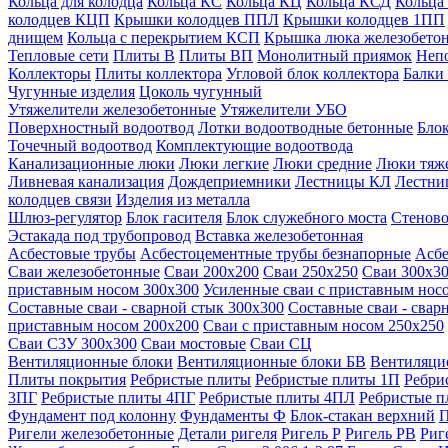
Кольца для колодца
Кольца КС
Кольца КЦ
Кольца КСД
Кольца
колодцев КЦП
Крышки колодцев ППЛ
Крышки колодцев 1ПП
днищем
Кольца с перекрытием КСП
Крышка люка железобето
Тепловые сети
Плиты В
Плиты ВП
Монолитный приямок
Неп
Коллекторы
Плиты коллектора
Угловой блок коллектора
Балки
Чугунные изделия
Цоколь чугунный
Утяжелители железобетонные
Утяжелители УБО
Поверхностный водоотвод
Лотки водоотводные бетонные
Блок
Точечный водоотвод
Комплектующие водоотвода
Канализационные люки
Люки легкие
Люки средние
Люки тяж
Ливневая канализация
Дождеприемники
Лестницы КЛ
Лестни
колодцев связи
Изделия из металла
Шлюз-регулятор
Блок гасителя
Блок служебного моста
Стеново
Эстакада под трубопровод
Вставка железобетонная
Асбестовые трубы
Асбестоцементные трубы безнапорные
Асбе
Сваи железобетонные
Сваи 200х200
Сваи 250х250
Сваи 300х3
приставным носом 300х300
Усиленные сваи с приставным нос
Составные сваи - сварной стык 300х300
Составные сваи - свар
приставным носом 200х200
Сваи с приставным носом 250х250
Сваи С3У 300х300
Сваи мостовые
Сваи СЦ
Вентиляционные блоки
Вентиляционные блоки БВ
Вентиляци
Плиты покрытия
Ребристые плиты
Ребристые плиты 1П
Ребри
3ПГ
Ребристые плиты 4ПГ
Ребристые плиты 4ПЛ
Ребристые 
Фундамент под колонну
Фундаменты Ф
Блок-стакан верхний
П
Ригели железобетонные
Детали ригеля
Ригель Р
Ригель РВ
Риг