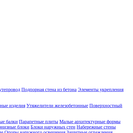
утепровод
Подпорная стена из бетона
Элементы укрепления
ные изделия
Утяжелители железобетонные
Поверхностный
ые балки
Парапетные плиты
Малые архитектурные формы
рнизные блоки
Блоки наружных стен
Набережные стены
ие
Опоры наружного освещения
Защитные ограждения