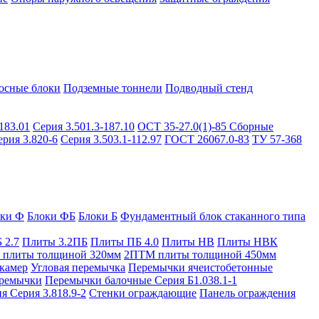
осные блоки
Подземные тоннели
Подводный стенд
183.01
Серия 3.501.3-187.10
ОСТ 35-27.0(1)-85
Сборные
ерия 3.820-6
Серия 3.503.1-112.97
ГОСТ 26067.0-83
ТУ 57-368
оки Ф
Блоки ФБ
Блоки Б
Фундаментный блок стаканного типа
 2.7
Плиты 3.2ПБ
Плиты ПБ 4.0
Плиты НВ
Плиты НВК
плиты толщиной 320мм
2ПТМ плиты толщиной 450мм
камер
Угловая перемычка
Перемычки ячеистобетонные
ремычки
Перемычки балочные Серия Б1.038.1-1
я Серия 3.818.9-2
Стенки ограждающие
Панель ограждения