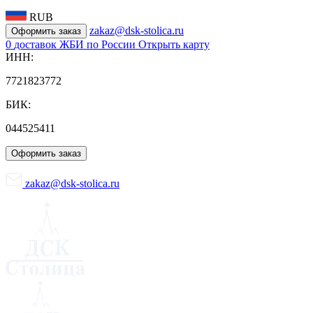
RUB
zakaz@dsk-stolica.ru
Оформить заказ
0
доставок ЖБИ по России
Открыть карту
ИНН:
7721823772
БИК:
044525411
Оформить заказ
zakaz@dsk-stolica.ru