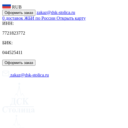
RUB
zakaz@dsk-stolica.ru
Оформить заказ
0
доставок ЖБИ по России
Открыть карту
ИНН:
7721823772
БИК:
044525411
Оформить заказ
zakaz@dsk-stolica.ru