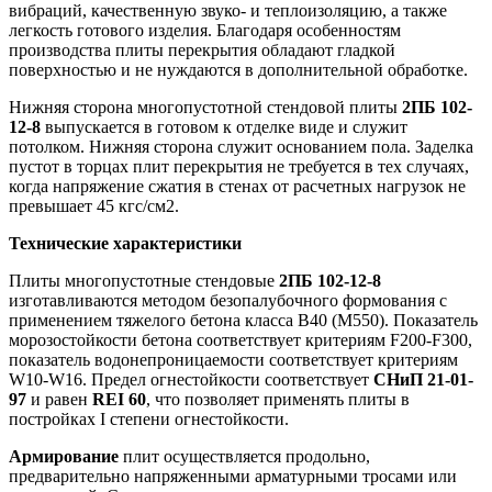
вибраций, качественную звуко- и теплоизоляцию, а также
легкость готового изделия. Благодаря особенностям
производства плиты перекрытия обладают гладкой
поверхностью и не нуждаются в дополнительной обработке.
Нижняя сторона многопустотной стендовой плиты
2ПБ 102-
12-8
выпускается в готовом к отделке виде и служит
потолком. Нижняя сторона служит основанием пола. Заделка
пустот в торцах плит перекрытия не требуется в тех случаях,
когда напряжение сжатия в стенах от расчетных нагрузок не
превышает 45 кгс/см2.
Технические характеристики
Плиты многопустотные стендовые
2ПБ 102-12-8
изготавливаются методом безопалубочного формования с
применением тяжелого бетона класса В40 (М550). Показатель
морозостойкости бетона соответствует критериям F200-F300,
показатель водонепроницаемости соответствует критериям
W10-W16. Предел огнестойкости соответствует
СНиП 21-01-
97
и равен
REI 60
, что позволяет применять плиты в
постройках I степени огнестойкости.
Армирование
плит осуществляется продольно,
предварительно напряженными арматурными тросами или