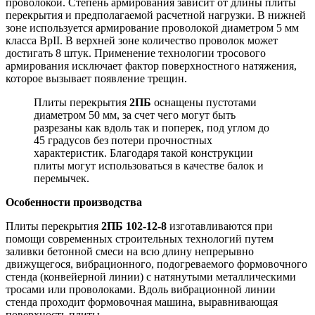
проволокой. Степень армирования зависит от длины плиты
перекрытия и предполагаемой расчетной нагрузки. В нижней
зоне используется армирование проволокой диаметром 5 мм
класса BpII. В верхней зоне количество проволок может
достигать 8 штук. Применение технологии тросового
армирования исключает фактор поверхностного натяжения,
которое вызывает появление трещин.
Плиты перекрытия
2ПБ
оснащены пустотами
диаметром 50 мм, за счет чего могут быть
разрезаны как вдоль так и поперек, под углом до
45 градусов без потери прочностных
характеристик. Благодаря такой конструкции
плиты могут использоваться в качестве балок и
перемычек.
Особенности производства
Плиты перекрытия
2ПБ 102-12-8
изготавливаются при
помощи современных строительных технологий путем
заливки бетонной смеси на всю длину непрерывно
движущегося, вибрационного, подогреваемого формовочного
стенда (конвейерной линии) с натянутыми металлическими
тросами или проволоками. Вдоль вибрационной линии
стенда проходит формовочная машина, выравнивающая
поверхность плиты.