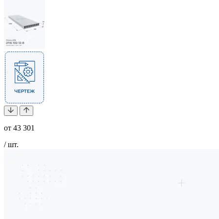
от
43 301
/ шт.