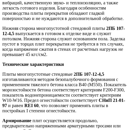
вибраций, качественную звуко- и теплоизоляцию, а также
легкость готового изделия. Благодаря особенностям
производства плиты перекрытия обладают гладкой
поверхностью и не нуждаются в дополнительной обработке.
Нижняя сторона многопустотной стендовой плиты
2ПБ 107-
12-4,5
выпускается в готовом к отделке виде и служит
потолком. Нижняя сторона служит основанием пола. Заделка
пустот в торцах плит перекрытия не требуется в тех случаях,
когда напряжение сжатия в стенах от расчетных нагрузок не
превышает 45 кгс/см2.
Технические характеристики
Плиты многопустотные стендовые
2ПБ 107-12-4,5
изготавливаются методом безопалубочного формования с
применением тяжелого бетона класса В40 (М550). Показатель
морозостойкости бетона соответствует критериям F200-F300,
показатель водонепроницаемости соответствует критериям
W10-W16. Предел огнестойкости соответствует
СНиП 21-01-
97
и равен
REI 60
, что позволяет применять плиты в
постройках I степени огнестойкости.
Армирование
плит осуществляется продольно,
предварительно напряженными арматурными тросами или