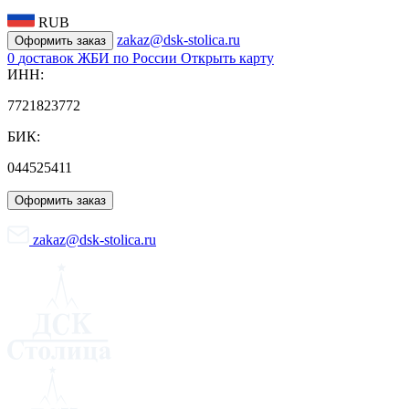
RUB
zakaz@dsk-stolica.ru
Оформить заказ
0
доставок ЖБИ по России
Открыть карту
ИНН:
7721823772
БИК:
044525411
Оформить заказ
zakaz@dsk-stolica.ru