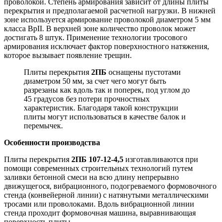
проволокой. Степень армирования зависит от длины плиты
перекрытия и предполагаемой расчетной нагрузки. В нижней
зоне используется армирование проволокой диаметром 5 мм
класса BpII. В верхней зоне количество проволок может
достигать 8 штук. Применение технологии тросового
армирования исключает фактор поверхностного натяжения,
которое вызывает появление трещин.
Плиты перекрытия
2ПБ
оснащены пустотами
диаметром 50 мм, за счет чего могут быть
разрезаны как вдоль так и поперек, под углом до
45 градусов без потери прочностных
характеристик. Благодаря такой конструкции
плиты могут использоваться в качестве балок и
перемычек.
Особенности производства
Плиты перекрытия
2ПБ 107-12-4,5
изготавливаются при
помощи современных строительных технологий путем
заливки бетонной смеси на всю длину непрерывно
движущегося, вибрационного, подогреваемого формовочного
стенда (конвейерной линии) с натянутыми металлическими
тросами или проволоками. Вдоль вибрационной линии
стенда проходит формовочная машина, выравнивающая
поверхность плиты.