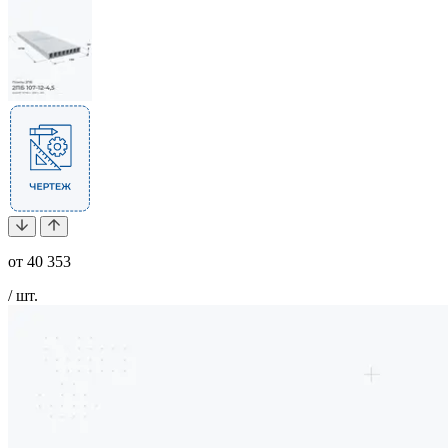
от
40 353
/ шт.