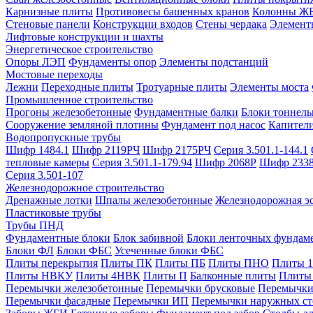
Карнизные плиты
Противовесы башенных кранов
Колонны Ж
Стеновые панели
Конструкции входов
Стены чердака
Элемент
Лифтовые конструкции и шахты
Энергетическое строительство
Опоры ЛЭП
Фундаменты опор
Элементы подстанций
Мостовые переходы
Лежни
Переходные плиты
Тротуарные плиты
Элементы моста
Промышленное строительство
Прогоны железобетонные
Фундаментные балки
Блоки тоннель
Сооружение земляной плотины
Фундамент под насос
Капител
Водопропускные трубы
Шифр 1484.1
Шифр 2119РЧ
Шифр 2175РЧ
Серия 3.501.1-144.1
тепловые камеры
Серия 3.501.1-179.94
Шифр 2068Р
Шифр 233
Серия 3.501-107
Железнодорожное строительство
Дренажные лотки
Шпалы железобетонные
Железнодорожная эс
Пластиковые трубы
Трубы ПНД
Фундаментные блоки
Блок забивной
Блоки ленточных фундам
Блоки ФЛ
Блоки ФБС
Усеченные блоки ФБС
Плиты перекрытия
Плиты ПК
Плиты ПБ
Плиты ПНО
Плиты 
Плиты НВКУ
Плиты 4НВК
Плиты П
Балконные плиты
Плиты
Перемычки железобетонные
Перемычки брусковые
Перемычки
Перемычки фасадные
Перемычки ИП
Перемычки наружных ст