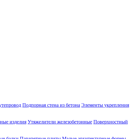
утепровод
Подпорная стена из бетона
Элементы укрепления
ные изделия
Утяжелители железобетонные
Поверхностный
ые балки
Парапетные плиты
Малые архитектурные формы