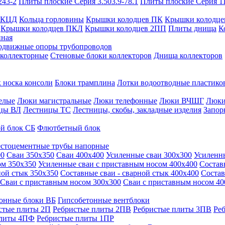
243-2
Плиты плоские Серия 3.503.9-78.1
Плиты плоские Серия 1
 КЦД
Кольца горловины
Крышки колодцев ПК
Крышки колодце
Крышки колодцев ПКЛ
Крышки колодцев 2ПП
Плиты днища
К
нная
одвижные опоры трубопроводов
 коллекторные
Стеновые блоки коллекторов
Днища коллекторов
 носка консоли
Блоки трамплина
Лотки водоотводные пластико
елые
Люки магистральные
Люки телефонные
Люки ВЧШГ
Люки
цы ВЛ
Лестницы ТС
Лестницы, скобы, закладные изделия
Запор
й блок СБ
Флютбетный блок
стоцементные трубы напорные
00
Сваи 350х350
Сваи 400х400
Усиленные сваи 300х300
Усиленн
ом 350х350
Усиленные сваи с приставным носом 400х400
Состав
ной стык 350х350
Составные сваи - сварной стык 400х400
Состав
Сваи с приставным носом 300х300
Сваи с приставным носом 40
онные блоки ВБ
Гипсобетонные вентблоки
стые плиты 2П
Ребристые плиты 2ПВ
Ребристые плиты 3ПВ
Ре
плиты 4ПФ
Ребристые плиты 1ПР