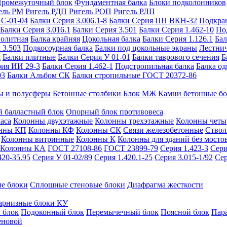
ромежуточный блок
Фундаментная балка
Блоки подколонников
ель РМ
Ригель РДП
Ригель РОП
Ригель РЛП
ИС-01-04
Балки Серия 3.006.1-8
Балки Серия ПП ВКН-32
Подкра
Балки Серия 3.016.1
Балки Серия 3.501
Балки Серия 1.462-10
По
нолитная
Балка крайняя
Цокольная балка
Балки Серия 1.126.1
Бал
 3.503
Подкосоурная балка
Балки под цокольные экраны
Лестнич
я
Балки плитные
Балки Серия У 01-01
Балки таврового сечения
Б
рия ИИ 29-3
Балки Серия 1.462-1
Подстропильная балка
Балка од
03
Балки Альбом СК
Балки стропильные ГОСТ 20372-86
ы и полусферы
Бетонные столбики
Блок МЖ
Камни бетонные б
 балластный блок
Опорный блок противовеса
аса
Колонны двухэтажные
Колонны трехэтажные
Колонны четы
нны КП
Колонны КФ
Колонны СК
Связи железобетонные
Ствол
Колонны витринные
Колонны К
Колонны для зданий без мосто
Колонны КА
ГОСТ 27108-86
ГОСТ 23899-79
Серия 1.423-3
Сери
420-35.95
Серия У 01-02/89
Серия 1.420.1-25
Серия 3.015-1/92
Сер
е блоки
Сплошные стеновые блоки
Диафрагма жесткости
арнизные блоки КУ
 блок
Подоконный блок
Перемычечный блок
Поясной блок
Пар
еновой