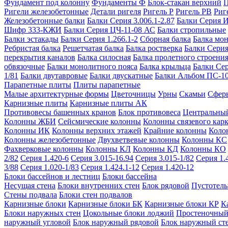
Фундамент под колонну
Фундаменты Ф
Блок-стакан верхний
П
Ригели железобетонные
Детали ригеля
Ригель Р
Ригель РВ
Риг
Железобетонные балки
Балки Серия 3.006.1-2.87
Балки Серия 
Шифр 333-КЖИ
Балки Серия ЦЧ-11-08 АС
Балки стропильные
Балки эстакады
Балки Серия 1.266.1-2
Сборная балка
Балка мо
Ребристая балка
Решетчатая балка
Балка ростверка
Балки Серия
перекрытия каналов
Балка силосная
Балка пролетного строени
обвязочные
Балки монолитного пояса
Балка крыльца
Балки Се
1/81
Балки двутавровые
Балки двускатные
Балки Альбом ПС-1
Парапетные плиты
Плиты парапетные
Малые архитектурные формы
Цветочницы
Урны
Скамьи
Сфер
Карнизные плиты
Карнизные плиты АК
Противовесы башенных кранов
Блок противовеса
Центральный
Колонны ЖБИ
Сейсмические колонны
Колонны связевого карк
Колонны ИК
Колонны верхних этажей
Крайние колонны
Коло
Колонны железобетонные
Двухветвевые колонны
Колонны КС
Фахверковые колонны
Колонны КЛ
Колонны КД
Колонны КО
2/82
Серия 1.420-6
Серия 3.015-16.94
Серия 3.015-1/82
Серия 1.
3/88
Серия 1.020-1/83
Серия 1.424.1-12
Серия 1.420-12
Блоки бассейнов и лестниц
Блоки бассейна
Несущая стена
Блоки внутренних стен
Блок рядовой
Пустотелы
Стены подвала
Блоки стен подвалов
Карнизные блоки
Карнизные блоки БК
Карнизные блоки КР
К
Блоки наружных стен
Цокольные блоки лоджий
Простеночный
наружный угловой
Блок наружный рядовой
Блок наружный ст