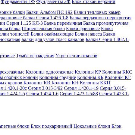
Фундаменты 1Ф
Фундаменты 2Ф
Блок-стакан верхний
новые балки
Балки Альбом ПС-192
Балки тепловых камер
дкрановые балки Серия 1.426.1-8
Балка чердачного перекрытия
ки Серия 1.125 КЛ-3
Балка перемычная
Балка промежуточная
ная балка
Шпренгельная балка
Балки фризовые
Балка
алки тоннелей
Балки окаймляющие
Балки навеса
Балки
носкатная
Балки для узлов трасс каналов
Балки Серия 1.462.1-
ортовые
Тумба ограждения
Укрепление откосов
рехэтажные
Колонны одноэтажные
Колонны КР
Колонны ККС
ы сборных колонн
Колонны средние
Колонны КБ
Колонны КГ
вых кранов
Колонны КВ
Колонны КН
Колонны ККП
я 1.420.1-20с
Серия 3.015-3/92
Серия 1.420.1-19
Серия 3.015-
ия 1.424.1-5
Серия 1.424.1-6
Серия 1.423.1-5/88
Серия 1.423.1-
апетные блоки
Блок подкарнизный
Цокольные блоки
Блок