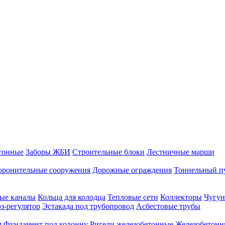
тонные
Заборы ЖБИ
Строительные блоки
Лестничные марши
оронительные сооружения
Дорожные ограждения
Тоннельный п
ые каналы
Кольца для колодца
Тепловые сети
Коллекторы
Чугун
-регулятор
Эстакада под трубопровод
Асбестовые трубы
я
Фундамент под колонну
Ригели железобетонные
Железобетонн