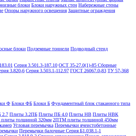
рнизные блоки
Блоки наружных стен
Набережные стены
ие
Опоры наружного освещения
Защитные ограждения
осные блоки
Подземные тоннели
Подводный стенд
183.01
Серия 3.501.3-187.10
ОСТ 35-27.0(1)-85
Сборные
ерия 3.820-6
Серия 3.503.1-112.97
ГОСТ 26067.0-83
ТУ 57-368
оки Ф
Блоки ФБ
Блоки Б
Фундаментный блок стаканного типа
 2.7
Плиты 3.2ПБ
Плиты ПБ 4.0
Плиты НВ
Плиты НВК
плиты толщиной 320мм
2ПТМ плиты толщиной 450мм
камер
Угловая перемычка
Перемычки ячеистобетонные
ремычки
Перемычки балочные Серия Б1.038.1-1