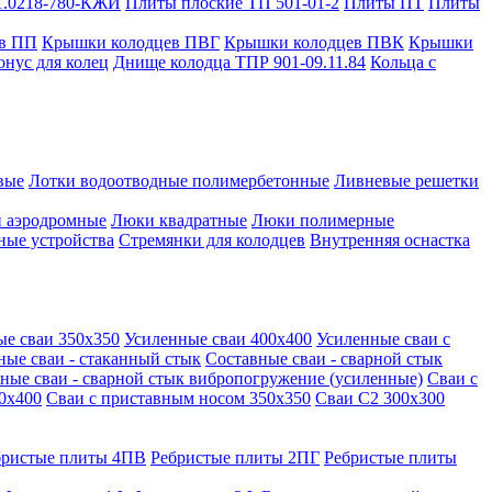
1.0218-780-КЖИ
Плиты плоские ТП 501-01-2
Плиты ПТ
Плиты
в ПП
Крышки колодцев ПВГ
Крышки колодцев ПВК
Крышки
онус для колец
Днище колодца ТПР 901-09.11.84
Кольца с
вые
Лотки водоотводные полимербетонные
Ливневые решетки
 аэродромные
Люки квадратные
Люки полимерные
ные устройства
Стремянки для колодцев
Внутренняя оснастка
ые сваи 350х350
Усиленные сваи 400х400
Усиленные сваи с
ные сваи - стаканный стык
Составные сваи - сварной стык
ные сваи - сварной стык вибропогружение (усиленные)
Сваи с
0х400
Сваи с приставным носом 350х350
Сваи С2 300х300
бристые плиты 4ПВ
Ребристые плиты 2ПГ
Ребристые плиты