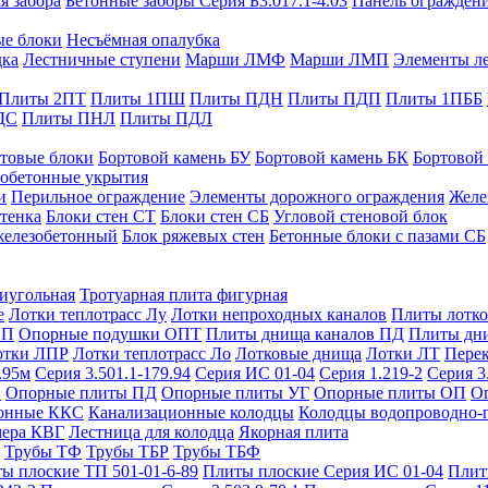
я забора
Бетонные заборы Серия Б3.017.1-4.03
Панель ограждени
ые блоки
Несъёмная опалубка
дка
Лестничные ступени
Марши ЛМФ
Марши ЛМП
Элементы л
Плиты 2ПТ
Плиты 1ПШ
Плиты ПДН
Плиты ПДП
Плиты 1ПББ
ДС
Плиты ПНЛ
Плиты ПДЛ
товые блоки
Бортовой камень БУ
Бортовой камень БК
Бортовой
обетонные укрытия
и
Перильное ограждение
Элементы дорожного ограждения
Желе
тенка
Блоки стен СТ
Блоки стен СБ
Угловой стеновой блок
железобетонный
Блок ряжевых стен
Бетонные блоки с пазами СБ
тиугольная
Тротуарная плита фигурная
е
Лотки теплотрасс Лу
Лотки непроходных каналов
Плиты лотко
ОП
Опорные подушки ОПТ
Плиты днища каналов ПД
Плиты дн
отки ЛПР
Лотки теплотрасс Ло
Лотковые днища
Лотки ЛТ
Перек
.95м
Серия 3.501.1-179.94
Серия ИС 01-04
Серия 1.219-2
Серия 3
и
Опорные плиты ПД
Опорные плиты УГ
Опорные плиты ОП
О
фонные ККС
Канализационные колодцы
Колодцы водопроводно-
мера КВГ
Лестница для колодца
Якорная плита
Трубы ТФ
Трубы ТБР
Трубы ТБФ
ы плоские ТП 501-01-6-89
Плиты плоские Серия ИС 01-04
Плит