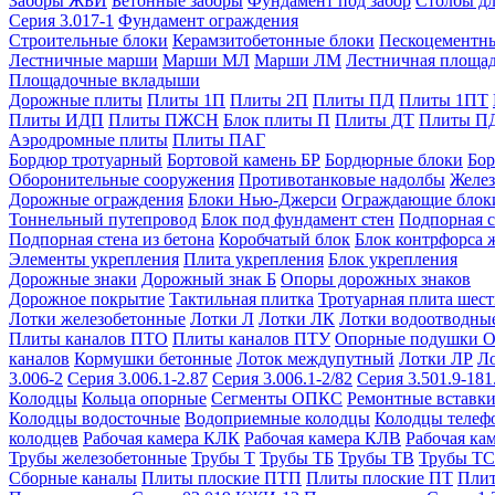
Заборы ЖБИ
Бетонные заборы
Фундамент под забор
Столбы дл
Серия 3.017-1
Фундамент ограждения
Строительные блоки
Керамзитобетонные блоки
Пескоцементн
Лестничные марши
Марши МЛ
Марши ЛМ
Лестничная площа
Площадочные вкладыши
Дорожные плиты
Плиты 1П
Плиты 2П
Плиты ПД
Плиты 1ПТ
Плиты ИДП
Плиты ПЖСН
Блок плиты П
Плиты ДТ
Плиты П
Аэродромные плиты
Плиты ПАГ
Бордюр тротуарный
Бортовой камень БР
Бордюрные блоки
Бор
Оборонительные сооружения
Противотанковые надолбы
Желез
Дорожные ограждения
Блоки Нью-Джерси
Ограждающие блок
Тоннельный путепровод
Блок под фундамент стен
Подпорная с
Подпорная стена из бетона
Коробчатый блок
Блок контрфорса 
Элементы укрепления
Плита укрепления
Блок укрепления
Дорожные знаки
Дорожный знак Б
Опоры дорожных знаков
Дорожное покрытие
Тактильная плитка
Тротуарная плита шес
Лотки железобетонные
Лотки Л
Лотки ЛК
Лотки водоотводны
Плиты каналов ПТО
Плиты каналов ПТУ
Опорные подушки 
каналов
Кормушки бетонные
Лоток междупутный
Лотки ЛР
Л
3.006-2
Серия 3.006.1-2.87
Серия 3.006.1-2/82
Серия 3.501.9-181
Колодцы
Кольца опорные
Сегменты ОПКС
Ремонтные вставк
Колодцы водосточные
Водоприемные колодцы
Колодцы теле
колодцев
Рабочая камера КЛК
Рабочая камера КЛВ
Рабочая ка
Трубы железобетонные
Трубы Т
Трубы ТБ
Трубы ТВ
Трубы ТС
Сборные каналы
Плиты плоские ПТП
Плиты плоские ПТ
Плит