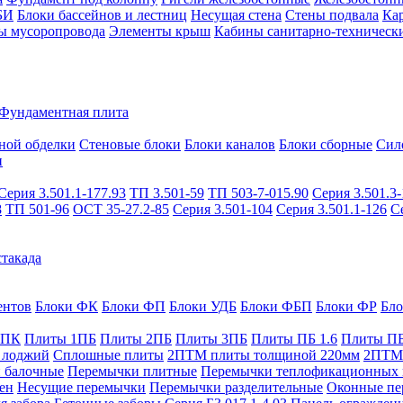
БИ
Блоки бассейнов и лестниц
Несущая стена
Стены подвала
Ка
ы мусоропровода
Элементы крыш
Кабины санитарно-техническ
Фундаментная плита
ной обделки
Стеновые блоки
Блоки каналов
Блоки сборные
Сил
и
Серия 3.501.1-177.93
ТП 3.501-59
ТП 503-7-015.90
Серия 3.501.3-
8
ТП 501-96
ОСТ 35-27.2-85
Серия 3.501-104
Серия 3.501.1-126
С
такада
ентов
Блоки ФК
Блоки ФП
Блоки УДБ
Блоки ФБП
Блоки ФР
Бл
1ПК
Плиты 1ПБ
Плиты 2ПБ
Плиты 3ПБ
Плиты ПБ 1.6
Плиты ПБ
 лоджий
Сплошные плиты
2ПТМ плиты толщиной 220мм
2ПТМ 
 балочные
Перемычки плитные
Перемычки теплофикационных 
ен
Несущие перемычки
Перемычки разделительные
Оконные пе