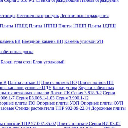
я Серия 3.818.9-2
Стенки ограждающие
Панель ограждения
естницы
Лестничная проступь
Лестничные ограждения
Плиты 1ПШД
Плиты 1ППШ
Плиты 1ПШП
Плиты 1ДПШ
 камень БВ
Въездной камень ВП
Камень угловой УП
зобетонная доска
Блоки тела стен
Блок уголковый
в В
Плиты лотков П
Плиты лотков ПО
Плиты лотков ПП
ища каналов угловые ПДУ
Блоки упора
Бруски кабельных
рытия лотковых каналов
Лотки ЛК Серия 3.818.9-2
Серия
.006.1-7
Серия Б3.006.1-1.03
Серия 3.900.1-12
порные плиты ПО
Опорные плиты УОП
Опорные плиты ОУП
газовые
Стенки растекатели ТПР 902-09-22.84
Дорожные плиты
ы плоские ТПР 57-007-85-02
Плиты плоские Серия ИИ 03-02