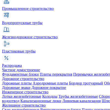
Промышленное строительство
Водопропускные трубы
Железнодорожное строительство
Пластиковые трубы
Распродажа
Частное домостроение
Фундаментные блоки
Плиты перекрытия
Перемычки железобе
Дорожное строительство
Дорожные плиты
Аэродромные плиты
Бордюр тротуарный
Об
Дорожные знаки
Дорожное покрытие
Инженерное строительство
Лотки железобетонные
Колодцы
Трубы железобетонные
Сборн
водоотвод
Канализационные люки
Ливневая канализация
Шлюз
Жилищное строительство
Сваи железобетонные
Вентиляционные блоки
Плиты покрыти