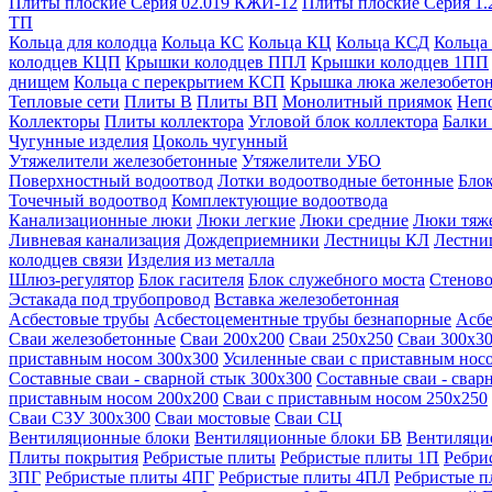
Плиты плоские Серия 02.019 КЖИ-12
Плиты плоские Серия 1.
ТП
Кольца для колодца
Кольца КС
Кольца КЦ
Кольца КСД
Кольца
колодцев КЦП
Крышки колодцев ППЛ
Крышки колодцев 1ПП
днищем
Кольца с перекрытием КСП
Крышка люка железобето
Тепловые сети
Плиты В
Плиты ВП
Монолитный приямок
Неп
Коллекторы
Плиты коллектора
Угловой блок коллектора
Балки
Чугунные изделия
Цоколь чугунный
Утяжелители железобетонные
Утяжелители УБО
Поверхностный водоотвод
Лотки водоотводные бетонные
Блок
Точечный водоотвод
Комплектующие водоотвода
Канализационные люки
Люки легкие
Люки средние
Люки тяж
Ливневая канализация
Дождеприемники
Лестницы КЛ
Лестни
колодцев связи
Изделия из металла
Шлюз-регулятор
Блок гасителя
Блок служебного моста
Стеново
Эстакада под трубопровод
Вставка железобетонная
Асбестовые трубы
Асбестоцементные трубы безнапорные
Асбе
Сваи железобетонные
Сваи 200х200
Сваи 250х250
Сваи 300х3
приставным носом 300х300
Усиленные сваи с приставным нос
Составные сваи - сварной стык 300х300
Составные сваи - свар
приставным носом 200х200
Сваи с приставным носом 250х250
Сваи С3У 300х300
Сваи мостовые
Сваи СЦ
Вентиляционные блоки
Вентиляционные блоки БВ
Вентиляци
Плиты покрытия
Ребристые плиты
Ребристые плиты 1П
Ребри
3ПГ
Ребристые плиты 4ПГ
Ребристые плиты 4ПЛ
Ребристые 