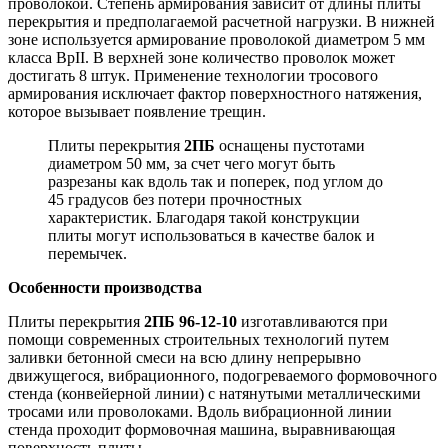
проволокой. Степень армирования зависит от длины плиты
перекрытия и предполагаемой расчетной нагрузки. В нижней
зоне используется армирование проволокой диаметром 5 мм
класса BpII. В верхней зоне количество проволок может
достигать 8 штук. Применение технологии тросового
армирования исключает фактор поверхностного натяжения,
которое вызывает появление трещин.
Плиты перекрытия
2ПБ
оснащены пустотами
диаметром 50 мм, за счет чего могут быть
разрезаны как вдоль так и поперек, под углом до
45 градусов без потери прочностных
характеристик. Благодаря такой конструкции
плиты могут использоваться в качестве балок и
перемычек.
Особенности производства
Плиты перекрытия
2ПБ 96-12-10
изготавливаются при
помощи современных строительных технологий путем
заливки бетонной смеси на всю длину непрерывно
движущегося, вибрационного, подогреваемого формовочного
стенда (конвейерной линии) с натянутыми металлическими
тросами или проволоками. Вдоль вибрационной линии
стенда проходит формовочная машина, выравнивающая
поверхность плиты.