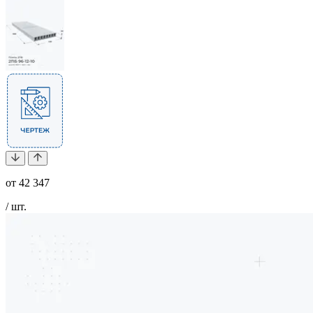
от
42 347
/ шт.