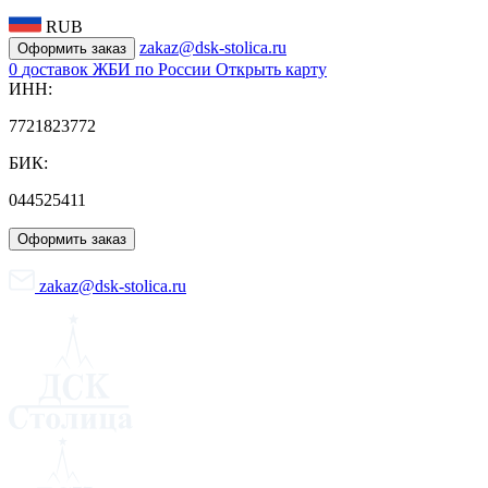
RUB
zakaz@dsk-stolica.ru
Оформить заказ
0
доставок ЖБИ по России
Открыть карту
ИНН:
7721823772
БИК:
044525411
Оформить заказ
zakaz@dsk-stolica.ru