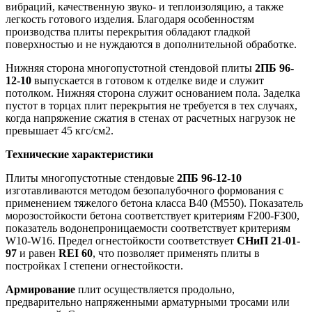
вибраций, качественную звуко- и теплоизоляцию, а также
легкость готового изделия. Благодаря особенностям
производства плиты перекрытия обладают гладкой
поверхностью и не нуждаются в дополнительной обработке.
Нижняя сторона многопустотной стендовой плиты
2ПБ 96-
12-10
выпускается в готовом к отделке виде и служит
потолком. Нижняя сторона служит основанием пола. Заделка
пустот в торцах плит перекрытия не требуется в тех случаях,
когда напряжение сжатия в стенах от расчетных нагрузок не
превышает 45 кгс/см2.
Технические характеристики
Плиты многопустотные стендовые
2ПБ 96-12-10
изготавливаются методом безопалубочного формования с
применением тяжелого бетона класса В40 (М550). Показатель
морозостойкости бетона соответствует критериям F200-F300,
показатель водонепроницаемости соответствует критериям
W10-W16. Предел огнестойкости соответствует
СНиП 21-01-
97
и равен
REI 60
, что позволяет применять плиты в
постройках I степени огнестойкости.
Армирование
плит осуществляется продольно,
предварительно напряженными арматурными тросами или