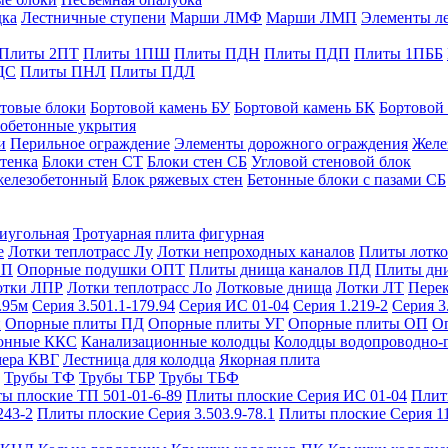
дка
Лестничные ступени
Марши ЛМФ
Марши ЛМП
Элементы л
Плиты 2ПТ
Плиты 1ПШ
Плиты ПДН
Плиты ПДП
Плиты 1ПББ
ДС
Плиты ПНЛ
Плиты ПДЛ
товые блоки
Бортовой камень БУ
Бортовой камень БК
Бортовой
обетонные укрытия
и
Перильное ограждение
Элементы дорожного ограждения
Желе
тенка
Блоки стен СТ
Блоки стен СБ
Угловой стеновой блок
железобетонный
Блок ряжевых стен
Бетонные блоки с пазами СБ
тиугольная
Тротуарная плита фигурная
е
Лотки теплотрасс Лу
Лотки непроходных каналов
Плиты лотко
ОП
Опорные подушки ОПТ
Плиты днища каналов ПД
Плиты дн
отки ЛПР
Лотки теплотрасс Ло
Лотковые днища
Лотки ЛТ
Перек
.95м
Серия 3.501.1-179.94
Серия ИС 01-04
Серия 1.219-2
Серия 3
и
Опорные плиты ПД
Опорные плиты УГ
Опорные плиты ОП
О
фонные ККС
Канализационные колодцы
Колодцы водопроводно-
мера КВГ
Лестница для колодца
Якорная плита
Трубы ТФ
Трубы ТБР
Трубы ТБФ
ы плоские ТП 501-01-6-89
Плиты плоские Серия ИС 01-04
Плит
243-2
Плиты плоские Серия 3.503.9-78.1
Плиты плоские Серия 1