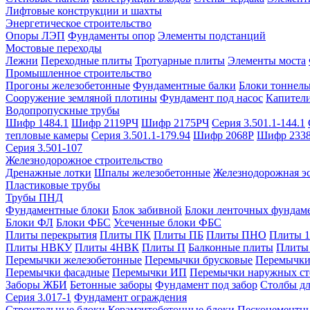
Лифтовые конструкции и шахты
Энергетическое строительство
Опоры ЛЭП
Фундаменты опор
Элементы подстанций
Мостовые переходы
Лежни
Переходные плиты
Тротуарные плиты
Элементы моста
Промышленное строительство
Прогоны железобетонные
Фундаментные балки
Блоки тоннель
Сооружение земляной плотины
Фундамент под насос
Капител
Водопропускные трубы
Шифр 1484.1
Шифр 2119РЧ
Шифр 2175РЧ
Серия 3.501.1-144.1
тепловые камеры
Серия 3.501.1-179.94
Шифр 2068Р
Шифр 233
Серия 3.501-107
Железнодорожное строительство
Дренажные лотки
Шпалы железобетонные
Железнодорожная эс
Пластиковые трубы
Трубы ПНД
Фундаментные блоки
Блок забивной
Блоки ленточных фундам
Блоки ФЛ
Блоки ФБС
Усеченные блоки ФБС
Плиты перекрытия
Плиты ПК
Плиты ПБ
Плиты ПНО
Плиты 
Плиты НВКУ
Плиты 4НВК
Плиты П
Балконные плиты
Плиты
Перемычки железобетонные
Перемычки брусковые
Перемычки
Перемычки фасадные
Перемычки ИП
Перемычки наружных ст
Заборы ЖБИ
Бетонные заборы
Фундамент под забор
Столбы дл
Серия 3.017-1
Фундамент ограждения
Строительные блоки
Керамзитобетонные блоки
Пескоцементн