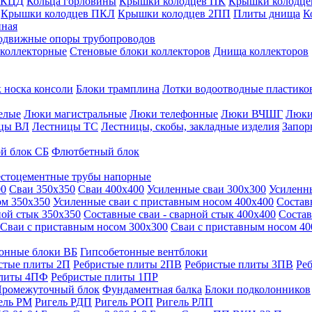
 КЦД
Кольца горловины
Крышки колодцев ПК
Крышки колодце
Крышки колодцев ПКЛ
Крышки колодцев 2ПП
Плиты днища
К
нная
одвижные опоры трубопроводов
 коллекторные
Стеновые блоки коллекторов
Днища коллекторов
 носка консоли
Блоки трамплина
Лотки водоотводные пластико
елые
Люки магистральные
Люки телефонные
Люки ВЧШГ
Люки
цы ВЛ
Лестницы ТС
Лестницы, скобы, закладные изделия
Запор
й блок СБ
Флютбетный блок
стоцементные трубы напорные
00
Сваи 350х350
Сваи 400х400
Усиленные сваи 300х300
Усиленн
ом 350х350
Усиленные сваи с приставным носом 400х400
Состав
ной стык 350х350
Составные сваи - сварной стык 400х400
Состав
Сваи с приставным носом 300х300
Сваи с приставным носом 40
онные блоки ВБ
Гипсобетонные вентблоки
стые плиты 2П
Ребристые плиты 2ПВ
Ребристые плиты 3ПВ
Ре
плиты 4ПФ
Ребристые плиты 1ПР
ромежуточный блок
Фундаментная балка
Блоки подколонников
ель РМ
Ригель РДП
Ригель РОП
Ригель РЛП