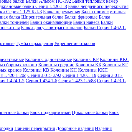
новые балки
Балки Альбом ПС-192
Балки тепловых камер
дкрановые балки Серия 1.426.1-8
Балка чердачного перекрытия
ки Серия 1.125 КЛ-3
Балка перемычная
Балка промежуточная
ная балка
Шпренгельная балка
Балки фризовые
Балка
алки тоннелей
Балки окаймляющие
Балки навеса
Балки
носкатная
Балки для узлов трасс каналов
Балки Серия 1.462.1-
ортовые
Тумба ограждения
Укрепление откосов
рехэтажные
Колонны одноэтажные
Колонны КР
Колонны ККС
ы сборных колонн
Колонны средние
Колонны КБ
Колонны КГ
вых кранов
Колонны КВ
Колонны КН
Колонны ККП
я 1.420.1-20с
Серия 3.015-3/92
Серия 1.420.1-19
Серия 3.015-
ия 1.424.1-5
Серия 1.424.1-6
Серия 1.423.1-5/88
Серия 1.423.1-
апетные блоки
Блок подкарнизный
Цокольные блоки
Блок
ородки
Панели перекрытия
Доборные изделия
Изделия