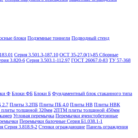
осные блоки
Подземные тоннели
Подводный стенд
183.01
Серия 3.501.3-187.10
ОСТ 35-27.0(1)-85
Сборные
ерия 3.820-6
Серия 3.503.1-112.97
ГОСТ 26067.0-83
ТУ 57-368
оки Ф
Блоки ФБ
Блоки Б
Фундаментный блок стаканного типа
 2.7
Плиты 3.2ПБ
Плиты ПБ 4.0
Плиты НВ
Плиты НВК
плиты толщиной 320мм
2ПТМ плиты толщиной 450мм
камер
Угловая перемычка
Перемычки ячеистобетонные
ремычки
Перемычки балочные Серия Б1.038.1-1
я Серия 3.818.9-2
Стенки ограждающие
Панель ограждения