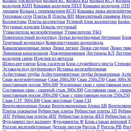
Кольца для колодца
Кольца КС
Кольца КЦ
Кольца КСД
Кольца
колодцев КЦП
Крышки колодцев ППЛ
Крышки колодцев 1ПП
днищем
Кольца с перекрытием КСП
Крышка люка железобето
Тепловые сети
Плиты В
Плиты ВП
Монолитный приямок
Неп
Коллекторы
Плиты коллектора
Угловой блок коллектора
Балки
Чугунные изделия
Цоколь чугунный
Утяжелители железобетонные
Утяжелители УБО
Поверхностный водоотвод
Лотки водоотводные бетонные
Блок
Точечный водоотвод
Комплектующие водоотвода
Канализационные люки
Люки легкие
Люки средние
Люки тяж
Ливневая канализация
Дождеприемники
Лестницы КЛ
Лестни
колодцев связи
Изделия из металла
Шлюз-регулятор
Блок гасителя
Блок служебного моста
Стеново
Эстакада под трубопровод
Вставка железобетонная
Асбестовые трубы
Асбестоцементные трубы безнапорные
Асбе
Сваи железобетонные
Сваи 200х200
Сваи 250х250
Сваи 300х3
приставным носом 300х300
Усиленные сваи с приставным нос
Составные сваи - сварной стык 300х300
Составные сваи - свар
приставным носом 200х200
Сваи с приставным носом 250х250
Сваи С3У 300х300
Сваи мостовые
Сваи СЦ
Вентиляционные блоки
Вентиляционные блоки БВ
Вентиляци
Плиты покрытия
Ребристые плиты
Ребристые плиты 1П
Ребри
3ПГ
Ребристые плиты 4ПГ
Ребристые плиты 4ПЛ
Ребристые 
Фундамент под колонну
Фундаменты Ф
Блок-стакан верхний
П
Ригели железобетонные
Детали ригеля
Ригель Р
Ригель РВ
Риг