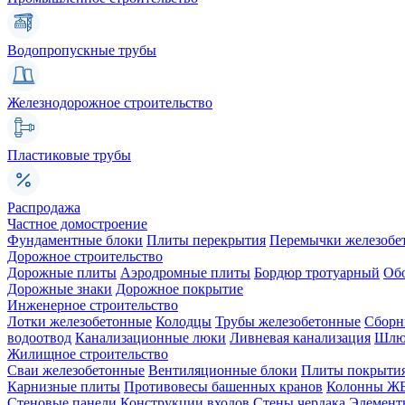
Водопропускные трубы
Железнодорожное строительство
Пластиковые трубы
Распродажа
Частное домостроение
Фундаментные блоки
Плиты перекрытия
Перемычки железобе
Дорожное строительство
Дорожные плиты
Аэродромные плиты
Бордюр тротуарный
Об
Дорожные знаки
Дорожное покрытие
Инженерное строительство
Лотки железобетонные
Колодцы
Трубы железобетонные
Сборн
водоотвод
Канализационные люки
Ливневая канализация
Шлюз
Жилищное строительство
Сваи железобетонные
Вентиляционные блоки
Плиты покрыти
Карнизные плиты
Противовесы башенных кранов
Колонны Ж
Стеновые панели
Конструкции входов
Стены чердака
Элемент