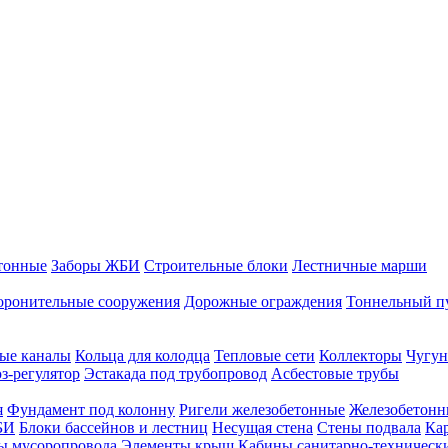
тонные
Заборы ЖБИ
Строительные блоки
Лестничные марши
оронительные сооружения
Дорожные ограждения
Тоннельный п
ые каналы
Кольца для колодца
Тепловые сети
Коллекторы
Чугун
-регулятор
Эстакада под трубопровод
Асбестовые трубы
я
Фундамент под колонну
Ригели железобетонные
Железобетонн
БИ
Блоки бассейнов и лестниц
Несущая стена
Стены подвала
Ка
ы мусоропровода
Элементы крыш
Кабины санитарно-техническ