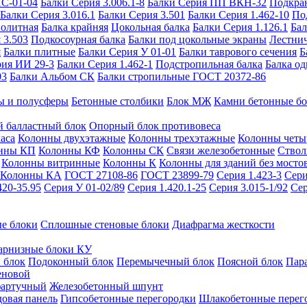
ИС-01-04
Балки Серия 3.006.1-8
Балки Серия ПП ВКН-32
Подкра
Балки Серия 3.016.1
Балки Серия 3.501
Балки Серия 1.462-10
По
нолитная
Балка крайняя
Цокольная балка
Балки Серия 1.126.1
Бал
 3.503
Подкосоурная балка
Балки под цокольные экраны
Лестнич
я
Балки плитные
Балки Серия У 01-01
Балки таврового сечения
Б
рия ИИ 29-3
Балки Серия 1.462-1
Подстропильная балка
Балка од
03
Балки Альбом СК
Балки стропильные ГОСТ 20372-86
ы и полусферы
Бетонные столбики
Блок МЖ
Камни бетонные б
 балластный блок
Опорный блок противовеса
аса
Колонны двухэтажные
Колонны трехэтажные
Колонны четы
нны КП
Колонны КФ
Колонны СК
Связи железобетонные
Ствол
Колонны витринные
Колонны К
Колонны для зданий без мосто
Колонны КА
ГОСТ 27108-86
ГОСТ 23899-79
Серия 1.423-3
Сери
420-35.95
Серия У 01-02/89
Серия 1.420.1-25
Серия 3.015-1/92
Сер
е блоки
Сплошные стеновые блоки
Диафрагма жесткости
арнизные блоки КУ
 блок
Подоконный блок
Перемычечный блок
Поясной блок
Пар
еновой
фартучный
Железобетонный шпунт
довая панель
Гипсобетонные перегородки
Шлакобетонные перег