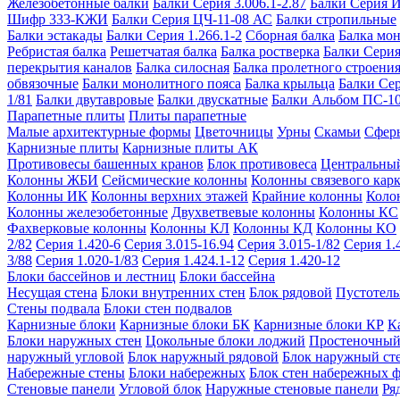
Железобетонные балки
Балки Серия 3.006.1-2.87
Балки Серия 
Шифр 333-КЖИ
Балки Серия ЦЧ-11-08 АС
Балки стропильные
Балки эстакады
Балки Серия 1.266.1-2
Сборная балка
Балка мо
Ребристая балка
Решетчатая балка
Балка ростверка
Балки Серия
перекрытия каналов
Балка силосная
Балка пролетного строени
обвязочные
Балки монолитного пояса
Балка крыльца
Балки Се
1/81
Балки двутавровые
Балки двускатные
Балки Альбом ПС-1
Парапетные плиты
Плиты парапетные
Малые архитектурные формы
Цветочницы
Урны
Скамьи
Сфер
Карнизные плиты
Карнизные плиты АК
Противовесы башенных кранов
Блок противовеса
Центральный
Колонны ЖБИ
Сейсмические колонны
Колонны связевого карк
Колонны ИК
Колонны верхних этажей
Крайние колонны
Коло
Колонны железобетонные
Двухветвевые колонны
Колонны КС
Фахверковые колонны
Колонны КЛ
Колонны КД
Колонны КО
2/82
Серия 1.420-6
Серия 3.015-16.94
Серия 3.015-1/82
Серия 1.
3/88
Серия 1.020-1/83
Серия 1.424.1-12
Серия 1.420-12
Блоки бассейнов и лестниц
Блоки бассейна
Несущая стена
Блоки внутренних стен
Блок рядовой
Пустотелы
Стены подвала
Блоки стен подвалов
Карнизные блоки
Карнизные блоки БК
Карнизные блоки КР
К
Блоки наружных стен
Цокольные блоки лоджий
Простеночный
наружный угловой
Блок наружный рядовой
Блок наружный ст
Набережные стены
Блоки набережных
Блок стен набережных 
Стеновые панели
Угловой блок
Наружные стеновые панели
Ря