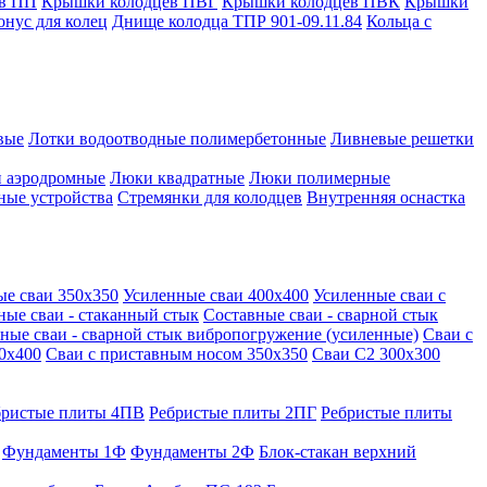
в ПП
Крышки колодцев ПВГ
Крышки колодцев ПВК
Крышки
онус для колец
Днище колодца ТПР 901-09.11.84
Кольца с
вые
Лотки водоотводные полимербетонные
Ливневые решетки
 аэродромные
Люки квадратные
Люки полимерные
ные устройства
Стремянки для колодцев
Внутренняя оснастка
ые сваи 350х350
Усиленные сваи 400х400
Усиленные сваи с
ные сваи - стаканный стык
Составные сваи - сварной стык
ные сваи - сварной стык вибропогружение (усиленные)
Сваи с
0х400
Сваи с приставным носом 350х350
Сваи С2 300х300
бристые плиты 4ПВ
Ребристые плиты 2ПГ
Ребристые плиты
Фундаменты 1Ф
Фундаменты 2Ф
Блок-стакан верхний