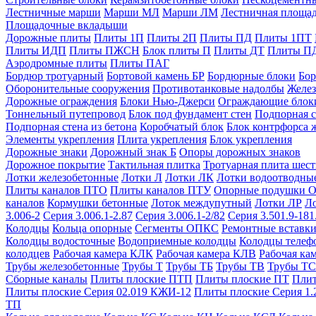
Лестничные марши
Марши МЛ
Марши ЛМ
Лестничная площа
Площадочные вкладыши
Дорожные плиты
Плиты 1П
Плиты 2П
Плиты ПД
Плиты 1ПТ
Плиты ИДП
Плиты ПЖСН
Блок плиты П
Плиты ДТ
Плиты П
Аэродромные плиты
Плиты ПАГ
Бордюр тротуарный
Бортовой камень БР
Бордюрные блоки
Бор
Оборонительные сооружения
Противотанковые надолбы
Желез
Дорожные ограждения
Блоки Нью-Джерси
Ограждающие блок
Тоннельный путепровод
Блок под фундамент стен
Подпорная с
Подпорная стена из бетона
Коробчатый блок
Блок контрфорса 
Элементы укрепления
Плита укрепления
Блок укрепления
Дорожные знаки
Дорожный знак Б
Опоры дорожных знаков
Дорожное покрытие
Тактильная плитка
Тротуарная плита шес
Лотки железобетонные
Лотки Л
Лотки ЛК
Лотки водоотводны
Плиты каналов ПТО
Плиты каналов ПТУ
Опорные подушки 
каналов
Кормушки бетонные
Лоток междупутный
Лотки ЛР
Л
3.006-2
Серия 3.006.1-2.87
Серия 3.006.1-2/82
Серия 3.501.9-181
Колодцы
Кольца опорные
Сегменты ОПКС
Ремонтные вставк
Колодцы водосточные
Водоприемные колодцы
Колодцы теле
колодцев
Рабочая камера КЛК
Рабочая камера КЛВ
Рабочая ка
Трубы железобетонные
Трубы Т
Трубы ТБ
Трубы ТВ
Трубы ТС
Сборные каналы
Плиты плоские ПТП
Плиты плоские ПТ
Плит
Плиты плоские Серия 02.019 КЖИ-12
Плиты плоские Серия 1.
ТП