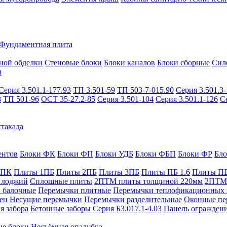
Фундаментная плита
ной обделки
Стеновые блоки
Блоки каналов
Блоки сборные
Сил
и
Серия 3.501.1-177.93
ТП 3.501-59
ТП 503-7-015.90
Серия 3.501.3-
8
ТП 501-96
ОСТ 35-27.2-85
Серия 3.501-104
Серия 3.501.1-126
С
такада
ентов
Блоки ФК
Блоки ФП
Блоки УДБ
Блоки ФБП
Блоки ФР
Бл
1ПК
Плиты 1ПБ
Плиты 2ПБ
Плиты 3ПБ
Плиты ПБ 1.6
Плиты ПБ
 лоджий
Сплошные плиты
2ПТМ плиты толщиной 220мм
2ПТМ 
 балочные
Перемычки плитные
Перемычки теплофикационных 
ен
Несущие перемычки
Перемычки разделительные
Оконные пе
я забора
Бетонные заборы Серия Б3.017.1-4.03
Панель ограждени
ые блоки
Несъёмная опалубка