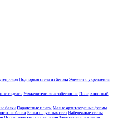
утепровод
Подпорная стена из бетона
Элементы укрепления
ные изделия
Утяжелители железобетонные
Поверхностный
ые балки
Парапетные плиты
Малые архитектурные формы
рнизные блоки
Блоки наружных стен
Набережные стены
ие
Опоры наружного освещения
Защитные ограждения