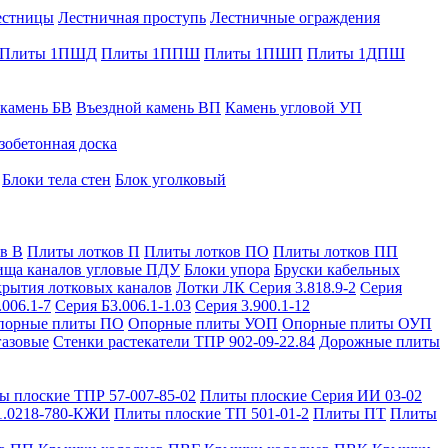
естницы
Лестничная проступь
Лестничные ограждения
Плиты 1ПШД
Плиты 1ППШ
Плиты 1ПШП
Плиты 1ДПШ
 камень БВ
Въездной камень ВП
Камень угловой УП
зобетонная доска
Блоки тела стен
Блок уголковый
в В
Плиты лотков П
Плиты лотков ПО
Плиты лотков ПП
ища каналов угловые ПДУ
Блоки упора
Бруски кабельных
рытия лотковых каналов
Лотки ЛК Серия 3.818.9-2
Серия
.006.1-7
Серия Б3.006.1-1.03
Серия 3.900.1-12
порные плиты ПО
Опорные плиты УОП
Опорные плиты ОУП
газовые
Стенки растекатели ТПР 902-09-22.84
Дорожные плиты
ы плоские ТПР 57-007-85-02
Плиты плоские Серия ИИ 03-02
1.0218-780-КЖИ
Плиты плоские ТП 501-01-2
Плиты ПТ
Плиты