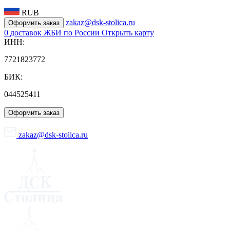
RUB
zakaz@dsk-stolica.ru
Оформить заказ
0
доставок ЖБИ по России
Открыть карту
ИНН:
7721823772
БИК:
044525411
Оформить заказ
zakaz@dsk-stolica.ru