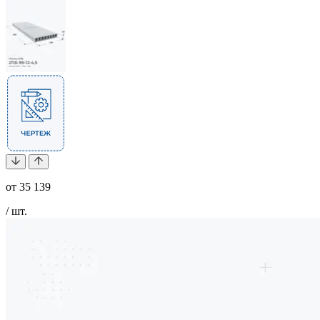
от
35 139
/ шт.