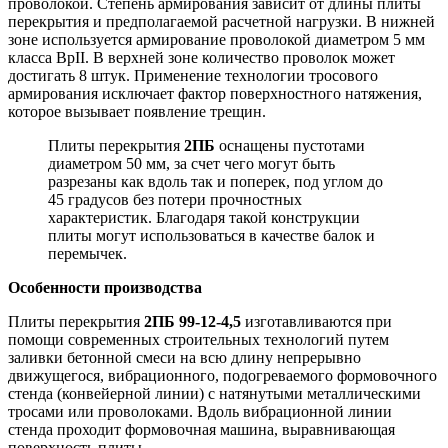
проволокой. Степень армирования зависит от длины плиты
перекрытия и предполагаемой расчетной нагрузки. В нижней
зоне используется армирование проволокой диаметром 5 мм
класса BpII. В верхней зоне количество проволок может
достигать 8 штук. Применение технологии тросового
армирования исключает фактор поверхностного натяжения,
которое вызывает появление трещин.
Плиты перекрытия
2ПБ
оснащены пустотами
диаметром 50 мм, за счет чего могут быть
разрезаны как вдоль так и поперек, под углом до
45 градусов без потери прочностных
характеристик. Благодаря такой конструкции
плиты могут использоваться в качестве балок и
перемычек.
Особенности производства
Плиты перекрытия
2ПБ 99-12-4,5
изготавливаются при
помощи современных строительных технологий путем
заливки бетонной смеси на всю длину непрерывно
движущегося, вибрационного, подогреваемого формовочного
стенда (конвейерной линии) с натянутыми металлическими
тросами или проволоками. Вдоль вибрационной линии
стенда проходит формовочная машина, выравнивающая
поверхность плиты.