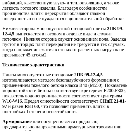
вибраций, качественную звуко- и теплоизоляцию, а также
легкость готового изделия. Благодаря особенностям
производства плиты перекрытия обладают гладкой
поверхностью и не нуждаются в дополнительной обработке.
Нижняя сторона многопустотной стендовой плиты
2ПБ 99-
12-4,5
выпускается в готовом к отделке виде и служит
потолком. Нижняя сторона служит основанием пола. Заделка
пустот в торцах плит перекрытия не требуется в тех случаях,
когда напряжение сжатия в стенах от расчетных нагрузок не
превышает 45 кгс/см2.
Технические характеристики
Плиты многопустотные стендовые
2ПБ 99-12-4,5
изготавливаются методом безопалубочного формования с
применением тяжелого бетона класса В40 (М550). Показатель
морозостойкости бетона соответствует критериям F200-F300,
показатель водонепроницаемости соответствует критериям
W10-W16. Предел огнестойкости соответствует
СНиП 21-01-
97
и равен
REI 60
, что позволяет применять плиты в
постройках I степени огнестойкости.
Армирование
плит осуществляется продольно,
предварительно напряженными арматурными тросами или