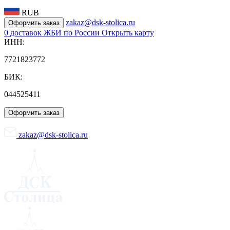
RUB
zakaz@dsk-stolica.ru
Оформить заказ
0
доставок ЖБИ по России
Открыть карту
ИНН:
7721823772
БИК:
044525411
Оформить заказ
zakaz@dsk-stolica.ru