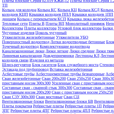
Плиты плоские Серия 02.019 КЖИ-12
Плиты плоские Серия 1.
ТП
Кольца для колодца
Кольца КС
Кольца КЦ
Кольца КСД
Кольца
колодцев КЦП
Крышки колодцев ППЛ
Крышки колодцев 1ПП
днищем
Кольца с перекрытием КСП
Крышка люка железобето
Тепловые сети
Плиты В
Плиты ВП
Монолитный приямок
Неп
Коллекторы
Плиты коллектора
Угловой блок коллектора
Балки
Чугунные изделия
Цоколь чугунный
Утяжелители железобетонные
Утяжелители УБО
Поверхностный водоотвод
Лотки водоотводные бетонные
Блок
Точечный водоотвод
Комплектующие водоотвода
Канализационные люки
Люки легкие
Люки средние
Люки тяж
Ливневая канализация
Дождеприемники
Лестницы КЛ
Лестни
колодцев связи
Изделия из металла
Шлюз-регулятор
Блок гасителя
Блок служебного моста
Стеново
Эстакада под трубопровод
Вставка железобетонная
Асбестовые трубы
Асбестоцементные трубы безнапорные
Асбе
Сваи железобетонные
Сваи 200х200
Сваи 250х250
Сваи 300х3
приставным носом 300х300
Усиленные сваи с приставным нос
Составные сваи - сварной стык 300х300
Составные сваи - свар
приставным носом 200х200
Сваи с приставным носом 250х250
Сваи С3У 300х300
Сваи мостовые
Сваи СЦ
Вентиляционные блоки
Вентиляционные блоки БВ
Вентиляци
Плиты покрытия
Ребристые плиты
Ребристые плиты 1П
Ребри
3ПГ
Ребристые плиты 4ПГ
Ребристые плиты 4ПЛ
Ребристые 