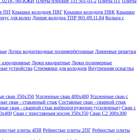
1.0218-780-КЖИ
Плиты плоские ТП 501-01-2
Плиты ПТ
Плиты
в ПП
Крышки колодцев ПВГ
Крышки колодцев ПВК
Крышки
онус для колец
Днище колодца ТПР 901-09.11.84
Кольца с
вые
Лотки водоотводные полимербетонные
Ливневые решетки
 аэродромные
Люки квадратные
Люки полимерные
ные устройства
Стремянки для колодцев
Внутренняя оснастка
ые сваи 350х350
Усиленные сваи 400х400
Усиленные сваи с
ные сваи - стаканный стык
Составные сваи - сварной стык
ные сваи - сварной стык вибропогружение (усиленные)
Сваи с
0х400
Сваи с приставным носом 350х350
Сваи С2 300х300
бристые плиты 4ПВ
Ребристые плиты 2ПГ
Ребристые плиты