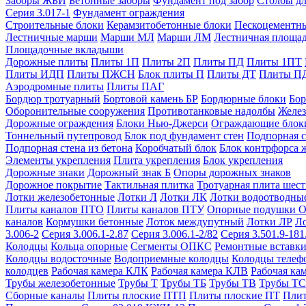
Заборы ЖБИ
Бетонные заборы
Фундамент под забор
Столбы дл
Серия 3.017-1
Фундамент ограждения
Строительные блоки
Керамзитобетонные блоки
Пескоцементн
Лестничные марши
Марши МЛ
Марши ЛМ
Лестничная площа
Площадочные вкладыши
Дорожные плиты
Плиты 1П
Плиты 2П
Плиты ПД
Плиты 1ПТ
Плиты ИДП
Плиты ПЖСН
Блок плиты П
Плиты ДТ
Плиты П
Аэродромные плиты
Плиты ПАГ
Бордюр тротуарный
Бортовой камень БР
Бордюрные блоки
Бор
Оборонительные сооружения
Противотанковые надолбы
Желез
Дорожные ограждения
Блоки Нью-Джерси
Ограждающие блок
Тоннельный путепровод
Блок под фундамент стен
Подпорная с
Подпорная стена из бетона
Коробчатый блок
Блок контрфорса 
Элементы укрепления
Плита укрепления
Блок укрепления
Дорожные знаки
Дорожный знак Б
Опоры дорожных знаков
Дорожное покрытие
Тактильная плитка
Тротуарная плита шес
Лотки железобетонные
Лотки Л
Лотки ЛК
Лотки водоотводны
Плиты каналов ПТО
Плиты каналов ПТУ
Опорные подушки 
каналов
Кормушки бетонные
Лоток междупутный
Лотки ЛР
Л
3.006-2
Серия 3.006.1-2.87
Серия 3.006.1-2/82
Серия 3.501.9-181
Колодцы
Кольца опорные
Сегменты ОПКС
Ремонтные вставк
Колодцы водосточные
Водоприемные колодцы
Колодцы теле
колодцев
Рабочая камера КЛК
Рабочая камера КЛВ
Рабочая ка
Трубы железобетонные
Трубы Т
Трубы ТБ
Трубы ТВ
Трубы ТС
Сборные каналы
Плиты плоские ПТП
Плиты плоские ПТ
Плит