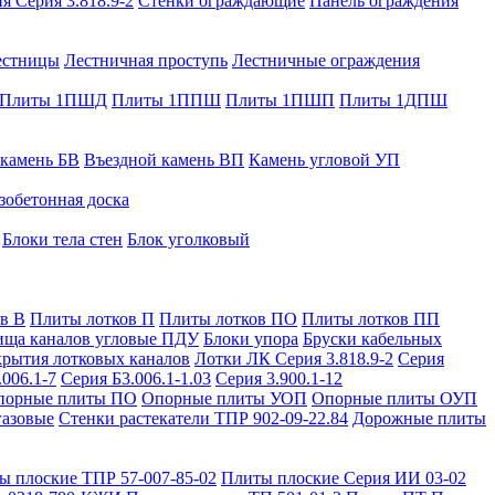
я Серия 3.818.9-2
Стенки ограждающие
Панель ограждения
естницы
Лестничная проступь
Лестничные ограждения
Плиты 1ПШД
Плиты 1ППШ
Плиты 1ПШП
Плиты 1ДПШ
 камень БВ
Въездной камень ВП
Камень угловой УП
зобетонная доска
Блоки тела стен
Блок уголковый
в В
Плиты лотков П
Плиты лотков ПО
Плиты лотков ПП
ища каналов угловые ПДУ
Блоки упора
Бруски кабельных
рытия лотковых каналов
Лотки ЛК Серия 3.818.9-2
Серия
.006.1-7
Серия Б3.006.1-1.03
Серия 3.900.1-12
порные плиты ПО
Опорные плиты УОП
Опорные плиты ОУП
газовые
Стенки растекатели ТПР 902-09-22.84
Дорожные плиты
ы плоские ТПР 57-007-85-02
Плиты плоские Серия ИИ 03-02