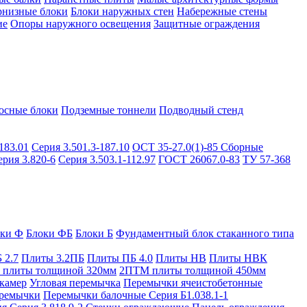
рнизные блоки
Блоки наружных стен
Набережные стены
ие
Опоры наружного освещения
Защитные ограждения
осные блоки
Подземные тоннели
Подводный стенд
183.01
Серия 3.501.3-187.10
ОСТ 35-27.0(1)-85
Сборные
ерия 3.820-6
Серия 3.503.1-112.97
ГОСТ 26067.0-83
ТУ 57-368
оки Ф
Блоки ФБ
Блоки Б
Фундаментный блок стаканного типа
 2.7
Плиты 3.2ПБ
Плиты ПБ 4.0
Плиты НВ
Плиты НВК
плиты толщиной 320мм
2ПТМ плиты толщиной 450мм
камер
Угловая перемычка
Перемычки ячеистобетонные
ремычки
Перемычки балочные Серия Б1.038.1-1