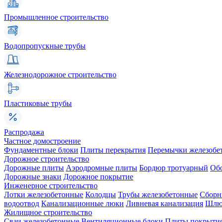
Промышленное строительство
Водопропускные трубы
Железнодорожное строительство
Пластиковые трубы
Распродажа
Частное домостроение
Фундаментные блоки
Плиты перекрытия
Перемычки железобе
Дорожное строительство
Дорожные плиты
Аэродромные плиты
Бордюр тротуарный
Об
Дорожные знаки
Дорожное покрытие
Инженерное строительство
Лотки железобетонные
Колодцы
Трубы железобетонные
Сборн
водоотвод
Канализационные люки
Ливневая канализация
Шлюз
Жилищное строительство
Сваи железобетонные
Вентиляционные блоки
Плиты покрыти