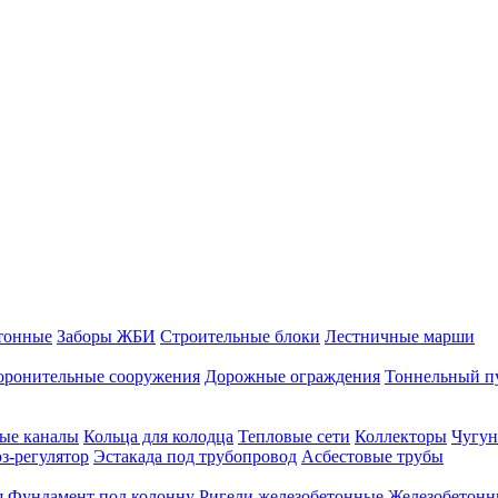
тонные
Заборы ЖБИ
Строительные блоки
Лестничные марши
оронительные сооружения
Дорожные ограждения
Тоннельный п
ые каналы
Кольца для колодца
Тепловые сети
Коллекторы
Чугун
-регулятор
Эстакада под трубопровод
Асбестовые трубы
я
Фундамент под колонну
Ригели железобетонные
Железобетонн