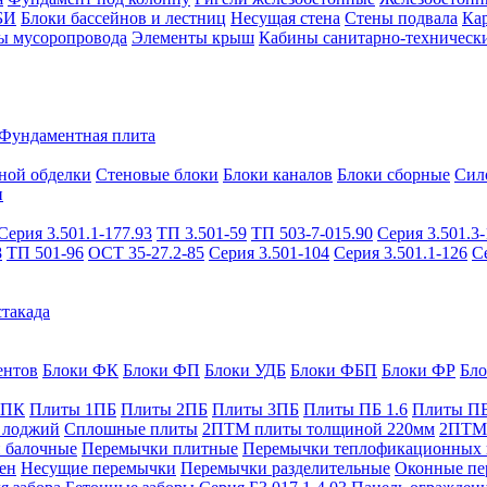
БИ
Блоки бассейнов и лестниц
Несущая стена
Стены подвала
Ка
ы мусоропровода
Элементы крыш
Кабины санитарно-техническ
Фундаментная плита
ной обделки
Стеновые блоки
Блоки каналов
Блоки сборные
Сил
и
Серия 3.501.1-177.93
ТП 3.501-59
ТП 503-7-015.90
Серия 3.501.3-
8
ТП 501-96
ОСТ 35-27.2-85
Серия 3.501-104
Серия 3.501.1-126
С
такада
ентов
Блоки ФК
Блоки ФП
Блоки УДБ
Блоки ФБП
Блоки ФР
Бл
1ПК
Плиты 1ПБ
Плиты 2ПБ
Плиты 3ПБ
Плиты ПБ 1.6
Плиты ПБ
 лоджий
Сплошные плиты
2ПТМ плиты толщиной 220мм
2ПТМ 
 балочные
Перемычки плитные
Перемычки теплофикационных 
ен
Несущие перемычки
Перемычки разделительные
Оконные пе