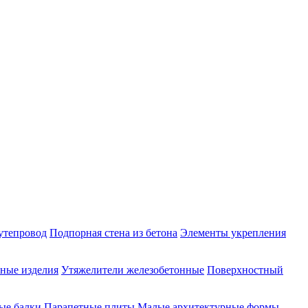
утепровод
Подпорная стена из бетона
Элементы укрепления
ные изделия
Утяжелители железобетонные
Поверхностный
ые балки
Парапетные плиты
Малые архитектурные формы