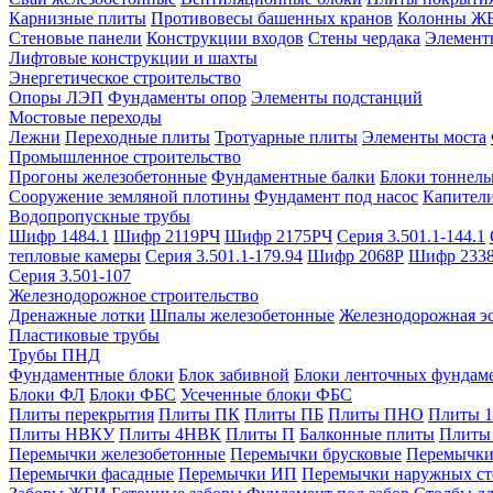
Карнизные плиты
Противовесы башенных кранов
Колонны Ж
Стеновые панели
Конструкции входов
Стены чердака
Элемент
Лифтовые конструкции и шахты
Энергетическое строительство
Опоры ЛЭП
Фундаменты опор
Элементы подстанций
Мостовые переходы
Лежни
Переходные плиты
Тротуарные плиты
Элементы моста
Промышленное строительство
Прогоны железобетонные
Фундаментные балки
Блоки тоннель
Сооружение земляной плотины
Фундамент под насос
Капител
Водопропускные трубы
Шифр 1484.1
Шифр 2119РЧ
Шифр 2175РЧ
Серия 3.501.1-144.1
тепловые камеры
Серия 3.501.1-179.94
Шифр 2068Р
Шифр 233
Серия 3.501-107
Железнодорожное строительство
Дренажные лотки
Шпалы железобетонные
Железнодорожная эс
Пластиковые трубы
Трубы ПНД
Фундаментные блоки
Блок забивной
Блоки ленточных фундам
Блоки ФЛ
Блоки ФБС
Усеченные блоки ФБС
Плиты перекрытия
Плиты ПК
Плиты ПБ
Плиты ПНО
Плиты 
Плиты НВКУ
Плиты 4НВК
Плиты П
Балконные плиты
Плиты
Перемычки железобетонные
Перемычки брусковые
Перемычки
Перемычки фасадные
Перемычки ИП
Перемычки наружных ст