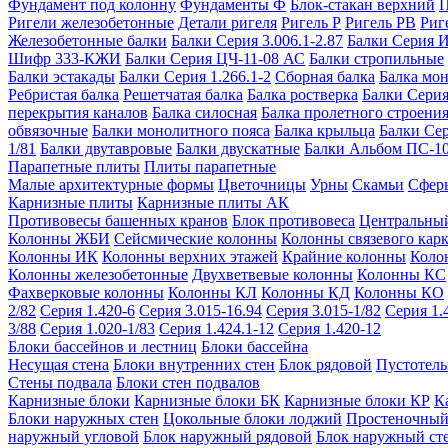
Фундамент под колонну
Фундаменты Ф
Блок-стакан верхний
П
Ригели железобетонные
Детали ригеля
Ригель Р
Ригель РВ
Риг
Железобетонные балки
Балки Серия 3.006.1-2.87
Балки Серия 
Шифр 333-КЖИ
Балки Серия ЦЧ-11-08 АС
Балки стропильные
Балки эстакады
Балки Серия 1.266.1-2
Сборная балка
Балка мо
Ребристая балка
Решетчатая балка
Балка ростверка
Балки Серия
перекрытия каналов
Балка силосная
Балка пролетного строени
обвязочные
Балки монолитного пояса
Балка крыльца
Балки Се
1/81
Балки двутавровые
Балки двускатные
Балки Альбом ПС-1
Парапетные плиты
Плиты парапетные
Малые архитектурные формы
Цветочницы
Урны
Скамьи
Сфер
Карнизные плиты
Карнизные плиты АК
Противовесы башенных кранов
Блок противовеса
Центральный
Колонны ЖБИ
Сейсмические колонны
Колонны связевого карк
Колонны ИК
Колонны верхних этажей
Крайние колонны
Коло
Колонны железобетонные
Двухветвевые колонны
Колонны КС
Фахверковые колонны
Колонны КЛ
Колонны КД
Колонны КО
2/82
Серия 1.420-6
Серия 3.015-16.94
Серия 3.015-1/82
Серия 1.
3/88
Серия 1.020-1/83
Серия 1.424.1-12
Серия 1.420-12
Блоки бассейнов и лестниц
Блоки бассейна
Несущая стена
Блоки внутренних стен
Блок рядовой
Пустотелы
Стены подвала
Блоки стен подвалов
Карнизные блоки
Карнизные блоки БК
Карнизные блоки КР
К
Блоки наружных стен
Цокольные блоки лоджий
Простеночный
наружный угловой
Блок наружный рядовой
Блок наружный ст