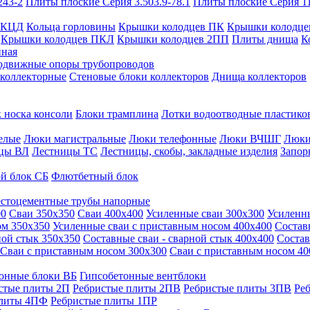
243-2
Плиты плоские Серия 3.503.9-78.1
Плиты плоские Серия 1
 КЦД
Кольца горловины
Крышки колодцев ПК
Крышки колодце
Крышки колодцев ПКЛ
Крышки колодцев 2ПП
Плиты днища
К
нная
одвижные опоры трубопроводов
 коллекторные
Стеновые блоки коллекторов
Днища коллекторов
 носка консоли
Блоки трамплина
Лотки водоотводные пластико
елые
Люки магистральные
Люки телефонные
Люки ВЧШГ
Люки
цы ВЛ
Лестницы ТС
Лестницы, скобы, закладные изделия
Запор
й блок СБ
Флютбетный блок
стоцементные трубы напорные
00
Сваи 350х350
Сваи 400х400
Усиленные сваи 300х300
Усиленн
ом 350х350
Усиленные сваи с приставным носом 400х400
Состав
ной стык 350х350
Составные сваи - сварной стык 400х400
Состав
Сваи с приставным носом 300х300
Сваи с приставным носом 40
онные блоки ВБ
Гипсобетонные вентблоки
стые плиты 2П
Ребристые плиты 2ПВ
Ребристые плиты 3ПВ
Ре
плиты 4ПФ
Ребристые плиты 1ПР