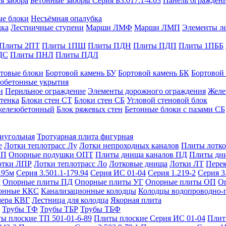
я забора
Бетонные заборы Серия Б3.017.1-4.03
Панель ограждени
ые блоки
Несъёмная опалубка
дка
Лестничные ступени
Марши ЛМФ
Марши ЛМП
Элементы л
Плиты 2ПТ
Плиты 1ПШ
Плиты ПДН
Плиты ПДП
Плиты 1ПББ
ДС
Плиты ПНЛ
Плиты ПДЛ
товые блоки
Бортовой камень БУ
Бортовой камень БК
Бортовой
обетонные укрытия
и
Перильное ограждение
Элементы дорожного ограждения
Желе
тенка
Блоки стен СТ
Блоки стен СБ
Угловой стеновой блок
железобетонный
Блок ряжевых стен
Бетонные блоки с пазами СБ
тиугольная
Тротуарная плита фигурная
е
Лотки теплотрасс Лу
Лотки непроходных каналов
Плиты лотко
ОП
Опорные подушки ОПТ
Плиты днища каналов ПД
Плиты дн
отки ЛПР
Лотки теплотрасс Ло
Лотковые днища
Лотки ЛТ
Перек
.95м
Серия 3.501.1-179.94
Серия ИС 01-04
Серия 1.219-2
Серия 3
и
Опорные плиты ПД
Опорные плиты УГ
Опорные плиты ОП
О
фонные ККС
Канализационные колодцы
Колодцы водопроводно-
мера КВГ
Лестница для колодца
Якорная плита
Трубы ТФ
Трубы ТБР
Трубы ТБФ
ы плоские ТП 501-01-6-89
Плиты плоские Серия ИС 01-04
Плит