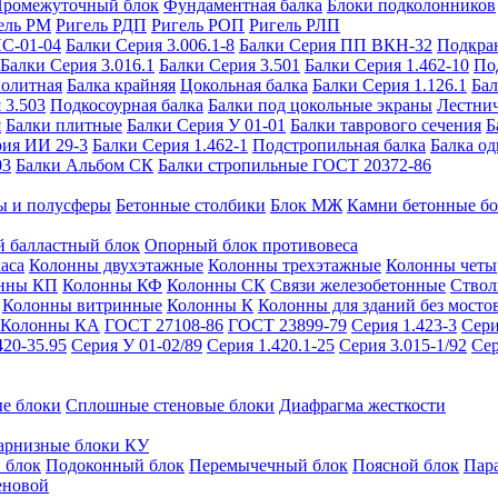
ромежуточный блок
Фундаментная балка
Блоки подколонников
ель РМ
Ригель РДП
Ригель РОП
Ригель РЛП
ИС-01-04
Балки Серия 3.006.1-8
Балки Серия ПП ВКН-32
Подкра
Балки Серия 3.016.1
Балки Серия 3.501
Балки Серия 1.462-10
По
нолитная
Балка крайняя
Цокольная балка
Балки Серия 1.126.1
Бал
 3.503
Подкосоурная балка
Балки под цокольные экраны
Лестнич
я
Балки плитные
Балки Серия У 01-01
Балки таврового сечения
Б
рия ИИ 29-3
Балки Серия 1.462-1
Подстропильная балка
Балка од
03
Балки Альбом СК
Балки стропильные ГОСТ 20372-86
ы и полусферы
Бетонные столбики
Блок МЖ
Камни бетонные б
 балластный блок
Опорный блок противовеса
аса
Колонны двухэтажные
Колонны трехэтажные
Колонны четы
нны КП
Колонны КФ
Колонны СК
Связи железобетонные
Ствол
Колонны витринные
Колонны К
Колонны для зданий без мосто
Колонны КА
ГОСТ 27108-86
ГОСТ 23899-79
Серия 1.423-3
Сери
420-35.95
Серия У 01-02/89
Серия 1.420.1-25
Серия 3.015-1/92
Сер
е блоки
Сплошные стеновые блоки
Диафрагма жесткости
арнизные блоки КУ
 блок
Подоконный блок
Перемычечный блок
Поясной блок
Пар
еновой