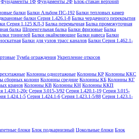
Фундаменты 1Ф
Фундаменты 2Ф
Блок-стакан верхний
новые балки
Балки Альбом ПС-192
Балки тепловых камер
дкрановые балки Серия 1.426.1-8
Балка чердачного перекрытия
ки Серия 1.125 КЛ-3
Балка перемычная
Балка промежуточная
ная балка
Шпренгельная балка
Балки фризовые
Балка
алки тоннелей
Балки окаймляющие
Балки навеса
Балки
носкатная
Балки для узлов трасс каналов
Балки Серия 1.462.1-
ортовые
Тумба ограждения
Укрепление откосов
рехэтажные
Колонны одноэтажные
Колонны КР
Колонны ККС
ы сборных колонн
Колонны средние
Колонны КБ
Колонны КГ
вых кранов
Колонны КВ
Колонны КН
Колонны ККП
я 1.420.1-20с
Серия 3.015-3/92
Серия 1.420.1-19
Серия 3.015-
ия 1.424.1-5
Серия 1.424.1-6
Серия 1.423.1-5/88
Серия 1.423.1-
апетные блоки
Блок подкарнизный
Цокольные блоки
Блок